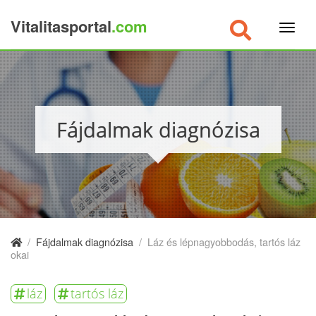
Vitalitasportal
.com
×
Fájdalmak diagnózisa
/
Fájdalmak diagnózisa
/
Láz és lépnagyobbodás, tartós láz
okai
láz
tartós láz