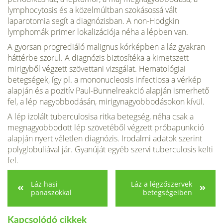
lymphocytosis és a közelmúltban szokásossá vált
laparotomia segít a diagnózisban. A non-Hodgkin
lymphomák primer lokalizációja néha a lépben van.
A gyorsan progrediáló malignus kórképben a láz gyakran
háttérbe szorul. A diagnózis biztosítéka a kimetszett
mirigyből végzett szövettani vizsgálat. Hematológiai
betegségek, így pl. a mononucleosis infectiosa a vérkép
alapján és a pozitív Paul-Bunnelreakció alapján ismerhető
fel, a lép nagyobbodásán, mirigynagyobbodásokon kívül.
A lép izolált tuberculosisa ritka betegség, néha csak a
megnagyobbodott lép szövetéből végzett próbapunkció
alapján nyert véletlen diagnózis. Irodalmi adatok szerint
polyglobuliával jár. Gyanúját egyéb szervi tuberculosis kelti
fel.
Láz hasi
Láz a légzőszervek
panaszokkal
betegségeiben
Kapcsolódó cikkek