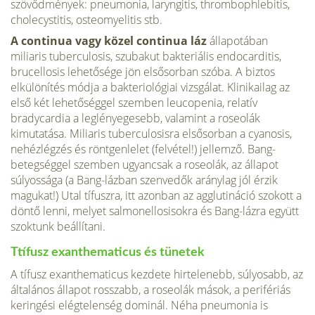
szövődmények: pneumonia, laryngitis, thrombophlebitis,
cholecystitis, osteomyelitis stb.
A continua vagy közel continua láz
állapotában
miliaris tuberculosis, szubakut bakteriális endocarditis,
brucellosis lehetősége jön elsősorban szóba. A biztos
elkülönítés módja a bakteriológiai vizsgálat. Klinikailag az
első két lehetőséggel szemben leucopenia, relatív
bradycardia a leglényegesebb, valamint a roseolák
kimutatása. Miliaris tuberculosisra elsősorban a cyanosis,
nehézlégzés és röntgenlelet (felvétel!) jellemző. Bang-
betegséggel szemben ugyancsak a roseolák, az állapot
súlyossága (a Bang-lázban szenvedők aránylag jól érzik
magukat!) Utal tífuszra, itt azonban az agglutináció szokott a
döntő lenni, melyet salmonellosisokra és Bang-lázra együtt
szoktunk beállítani.
Ttífusz exanthematicus és tünetek
A tífusz exanthematicus kezdete hirtelenebb, súlyosabb, az
általános állapot rosszabb, a roseolák mások, a perifériás
keringési elégtelenség dominál. Néha pneumonia is