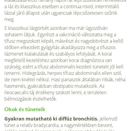
kialakulása előtt néhány napon át lépcsőzetesen emelkedik
a láz és klasszikus esetben a continua rövid, intermittáló
lázzal járó állapot után ugyancsak lépcsőzetesen szűnik
meg.
E klasszikus lázgörbét azonban ma már úgyszólván
sohasem látjuk. Egyrészt a vakcináció változtatta meg a
tífusz megszokott képét, másrészt és nagyobbrészt a kellő
időben elkezdett gyógyítás akadályozza meg a tífuszos
lázmenet kialakulását és szabályos lefolyását. A korai
megfelelő kezeléshez azonban korai diagnózisra van
szükség, ezért a tífusz abdominalis kezdeti tüneteit jól kell
ismerni. Hidegrázás, herpes tífusz abdominalis ellen szól,
de nem kivétel nélkül. Hasi panaszok általában ritkák, néha
hasmenés, gyakrabban obstipatio mutatkozik. Az
ileocaecalis táj érzékeny szokott lenni, e területen
bélmozgások észlelhetők.
Okok és tüneteik
Gyakran mutatható ki diffúz bronchitis.
Jellemző
tünet a relatív bradycardia, a nagymértékben bevont,