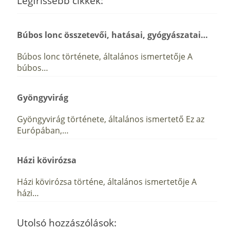
Legfrissebb cikkek:
Búbos lonc összetevői, hatásai, gyógyászatai…
Búbos lonc története, általános ismertetője A
búbos…
Gyöngyvirág
Gyöngyvirág története, általános ismertető Ez az
Európában,…
Házi kövirózsa
Házi kövirózsa történe, általános ismertetője A
házi…
Utolsó hozzászólások: