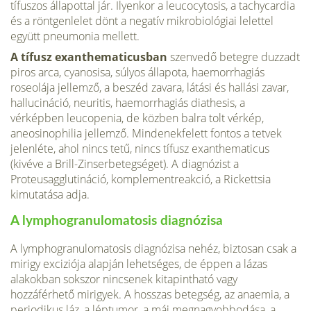
tífuszos állapottal jár. Ilyenkor a leucocytosis, a tachycardia
és a röntgenlelet dönt a negatív mikrobiológiai lelettel
együtt pneumonia mellett.
A tífusz exanthematicusban
szenvedő betegre duzzadt
piros arca, cyanosisa, súlyos állapota, haemorrhagiás
roseolája jellemző, a beszéd zavara, látási és hallási zavar,
hallucináció, neuritis, haemorrhagiás diathesis, a
vérképben leucopenia, de közben balra tolt vérkép,
aneosinophilia jellemző. Mindenekfelett fontos a tetvek
jelenléte, ahol nincs tetű, nincs tífusz exanthematicus
(kivéve a Brill-Zinserbetegséget). A diagnózist a
Proteusagglutináció, komplementreakció, a Rickettsia
kimutatása adja.
A lymphogranulomatosis diagnózisa
A lymphogranulomatosis diagnózisa nehéz, biztosan csak a
mirigy exciziója alapján lehetséges, de éppen a lázas
alakokban sokszor nincsenek kitapintható vagy
hozzáférhető mirigyek. A hosszas betegség, az anaemia, a
periodikus láz, a léptumor, a máj megnagyobbodása, a