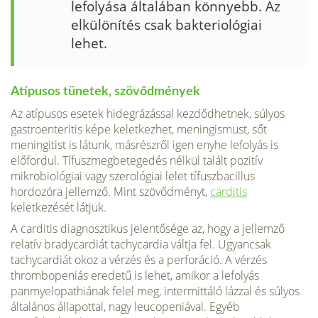
lefolyása általában könnyebb. Az
elkülönítés csak bakteriológiai
lehet.
Atípusos tünetek, szövődmények
Az atípusos esetek hidegrázással kezdődhetnek, súlyos
gastroenteritis képe keletkezhet, meningismust, sőt
meningitist is látunk, másrészről igen enyhe lefolyás is
előfordul. Tífuszmegbetegedés nélkül talált pozitív
mikrobiológiai vagy szerológiai lelet tífuszbacillus
hordozóra jellemző. Mint szövődményt,
carditis
keletkezését látjuk.
A carditis diagnosztikus jelentősége az, hogy a jellemző
relatív bradycardiát tachycardia váltja fel. Ugyancsak
tachycardiát okoz a vérzés és a perforáció. A vérzés
thrombopeniás eredetű is lehet, amikor a lefolyás
panmyelopathiának felel meg, intermittáló lázzal és súlyos
általános állapottal, nagy leucopeniával. Egyéb