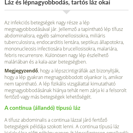
Láz és lépnagyobbodás, tartós láz okai
Az infekciós betegségek nagy része a lép
megnagyobbodásával jár. Jellemző a tapintható lép tífusz
abdominalisra, egyéb salmonellosisokra, miliáris
tuberculosisra, endocarditis lentára, septikus állapotokra,
mononucleosis infectiosára brucellosisokra, malariára,
febris recurrensre. Különösen nagy lép észlelhető
maláriában és a kala-azar betegségben.
Megjegyzendő
, hogy a lépszcintigráfiák azt bizonyítják,
hogy a lép gyakran megnagyobbodott olyankor is, amikor
nem tapintható. A lép fizikális vizsgálattal kimutatható
megnagyobbodásának hiánya tehát nem zárja ki a felsorolt
fertőző vagy más betegségek lehetőségét.
A continua (állandó) típusú láz
A tífusz abdominalis a continua lázzal járó fertőző
betegségek példája szokott lenni. A continua típusú láz