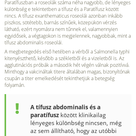
Paratífuszban a roseolák száma néha nagyobb, de lényeges
különbség e tekintetben a tífusz és a Paratífusz között
nincs. A tífusz exanthematicus roseolái azonban inkább
piszkos, sötétebb, barnás színűek, közepükön vérzés
látható, ezért nyomásra nem tűnnek el, valamennyien
egyidősek, a végtagokon is megjelennek, nagyobbak, mint a
tífusz abdominalis roseolái.
A megbetegedés első hetében a vérből a Salmonella typhi
kitenyészthető, később a székletből és a vizeletből is. Az
agglutinációs próbák a második hét végén válnak pozitívvá.
Minthogy a vakcináltak titere általában magas, bizonyítónak
csupán a titer emelkedését tekinthetjük a betegség
folyamán.
A tífusz abdominalis és a
paratífusz
között klinikailag
lényeges különbség nincsen, még
az sem állítható, hogy az utóbbi