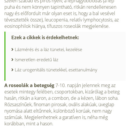
szélén szabad és piros nyelv, a lépnagyobbodás (a lép
puha és nem könnyen tapintható, ritkán rendellenesen
nagy és előfordult már olyan eset is, hogy a bal vesével
tévesztették össze), leucopenia, relatív lymphocytosis, az
eosinophilok hiánya, tífuszos roseolák megjelenése.
Ezek a cikkek is érdekelhetnek:
Lázmérés és a láz tünetei, kezelése
Ismeretlen eredetű láz
Láz urogenitális tünetekkel, esettanulmány
A roseolák a betegség
7-10. napján jelennek meg az
esetek mintegy felében, csoportokban, kizárólag a beteg
hasán, ritkán a karon, a combon, de a kézen, lábon soha.
Rózsaszínűek, finoman pirosak, ovális alakúak, üveglap
nyomása alatt eltűnnek, különböző korúak, nem nagy
számúak. Megjelenhetnek a garatíven is, néha még
korábban, mint a hason.