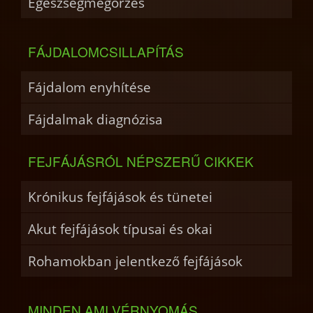
Egészségmegőrzés
FÁJDALOMCSILLAPÍTÁS
Fájdalom enyhítése
Fájdalmak diagnózisa
FEJFÁJÁSRÓL NÉPSZERŰ CIKKEK
Krónikus fejfájások és tünetei
Akut fejfájások típusai és okai
Rohamokban jelentkező fejfájások
MINDEN AMI VÉRNYOMÁS