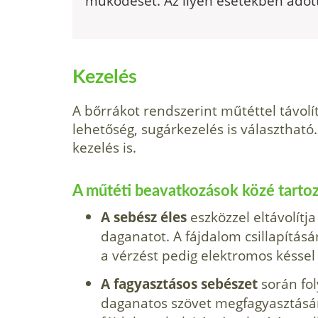
működését. Az ilyen esetekben adott 
Kezelés
A bőrrákot rendszerint műtéttel távolít
lehetőség, sugárkezelés is választhat
kezelés is.
A műtéti beavatkozások közé tarto
A sebész éles
eszközzel eltávolítja
daganatot. A fájdalom csillapításár
a vérzést pedig elektromos késse
A fagyasztásos sebészet
során fol
daganatos szövet megfagyasztására