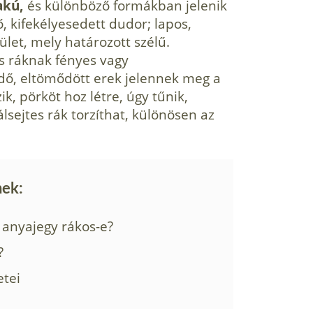
akú,
és különböző formákban jelenik
, kifekélyesedett dudor; lapos,
ület, mely határozott szélű.
s ráknak fényes vagy
dő, eltömődött erek jelennek meg a
ik, pörköt hoz létre, úgy tűnik,
lsejtes rák torzíthat, különösen az
nek:
anyajegy rákos-e?
?
etei