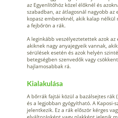
az Egyenlítőhöz közel élőknél és azokná
szabadban, az átlagosnál nagyobb az e
kopasz embereknél, akik kalap nélkül 
a fejbőrön a rák.
A leginkább veszélyeztetettek azok az
akiknek nagy anyajegyeik vannak, akik
sérülések esetén és azok helyén szin
betegségben szenvedők vagy csökken
hajlamosabbak rá.
Kialakulása
A bőrrák fajtái közül a bazálsejtes rák 
és a legjobban gyógyítható. A Kaposi-s
jelentkezik. Ez a rák először kérges va
elváltozásként vagy plakként jelenik 