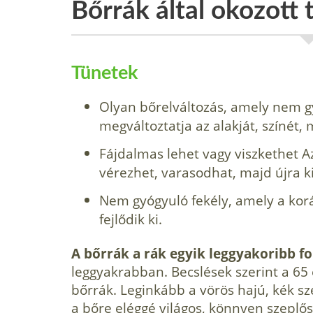
Bőrrák által okozott
Tünetek
Olyan bőrelváltozás, amely nem g
megváltoztatja az alakját, színét,
Fájdalmas lehet vagy viszkethet Az
vérezhet, varasodhat, majd újra k
Nem gyógyuló fekély, amely a kor
fejlődik ki.
A bőrrák a rák egyik leggyakoribb f
leggyakrabban. Becslések szerint a 65 é
bőrrák. Leginkább a vörös hajú, kék 
a bőre eléggé világos, könnyen szeplős