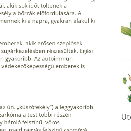
l, akik sok időt töltenek a
sély a bőrrák előfordulására. A
mennek ki a napra, gyakran alakul ki
 emberek, akik erősen szeplősek,
 sugárkezelésben részesültek. Égési
tén gyakoribb. Az autoimmun
t védekezőképességű emberek is
(az ún. „kúszófekély”) a leggyakoribb
zarkóma a test többi részén
Ut
gy hámló felszínű, vörös
meg, majd ragyás felszínű csomóvá