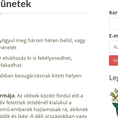
 tünetek
Ker
E-m
yógyul meg három héten belül, vagy
 méretét
 elváltozás ki is fekélyesedhet,
ifakadhat
ábban besugárzásnak kitett helyen
Le
ormája
. Az idősek között fordul elő a
v felettiek ötödénél kialakul a
szemű emberek hajlamosak rá, akiknek
ödik és leég. A déli országokban vagy