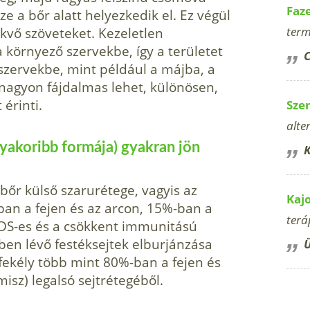
Faz
e a bőr alatt helyezkedik el. Ez végül
fekvő szöveteket. Kezeletlen
term
 környező szervekbe, így a területet
C
szervekbe, mint például a májba, a
 nagyon fájdalmas lehet, különösen,
 érinti.
Sze
alte
gyakoribb formája) gyakran jön
K
bőr külső szarurétege, vagyis az
Kaj
%-ban a fejen és az arcon, 15%-ban a
terá
DS-es és a csökkent immunitású
en lévő festéksejtek elburjánzása
Ü
fekély több mint 80%-ban a fejen és
isz) legalsó sejtrétegéből.