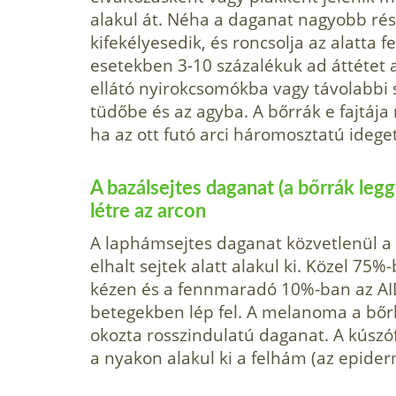
alakul át. Néha a daganat nagyobb rész
kifekélyesedik, és roncsolja az alatta 
esetekben 3-10 százalékuk ad áttétet a
ellátó nyirokcsomókba vagy távolabbi 
tüdőbe és az agyba. A bőrrák e fajtája
ha az ott futó arci háromosztatú ideget
A bazálsejtes daganat (a bőrrák leg
létre az arcon
A laphámsejtes daganat közvetlenül a 
elhalt sejtek alatt alakul ki. Közel 75
kézen és a fennmaradó 10%-ban az AI
betegekben lép fel. A melanoma a bőrb
okozta rosszindulatú daganat. A kúszó
a nyakon alakul ki a felhám (az epiderm