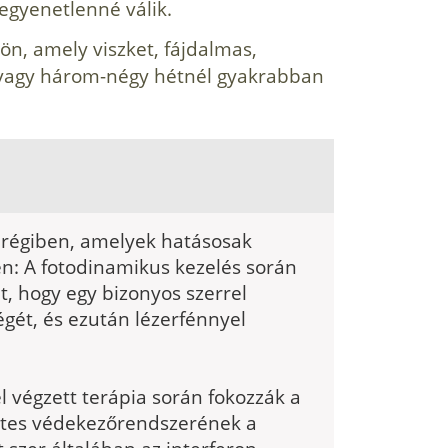
 egyenetlenné válik.
ön, amely viszket, fájdalmas,
y vagy három-négy hétnél gyakrabban
mrégiben, amelyek hatásosak
n: A fotodinamikus kezelés során
t, hogy egy bizonyos szerrel
égét, és ezután lézerfénnyel
l végzett terápia során fokozzák a
etes védekezőrendszerének a