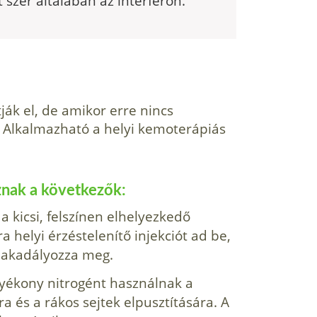
szer általában az interferon.
ják el, de amikor erre nincs
ó. Alkalmazható a helyi kemoterápiás
znak a következők:
 a kicsi, felszínen elhelyezkedő
a helyi érzéstelenítő injekciót ad be,
l akadályozza meg.
yékony nitrogént használnak a
 és a rákos sejtek elpusztítására. A