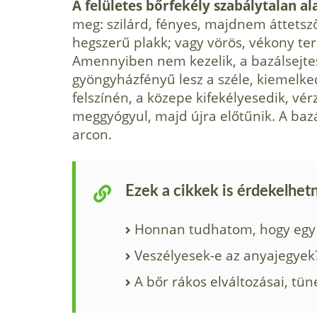
A felületes bőrfekély szabálytalan al
meg: szilárd, fényes, majdnem áttetsző
hegszerű plakk; vagy vörös, vékony ter
Amennyiben nem kezelik, a bazálsejte
gyöngyházfényű lesz a széle, kiemelke
felszínén, a közepe kifekélyesedik, vérz
meggyógyul, majd újra előtűnik. A bazá
arcon.
Ezek a cikkek is érdekelhet
Honnan tudhatom, hogy egy 
Veszélyesek-e az anyajegyek
A bőr rákos elváltozásai, tün