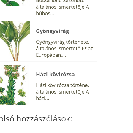
Búbos lonc története,
általános ismertetője A
búbos…
Gyöngyvirág
Gyöngyvirág története,
általános ismertető Ez az
Európában,…
Házi kövirózsa
Házi kövirózsa történe,
általános ismertetője A
házi…
olsó hozzászólások: