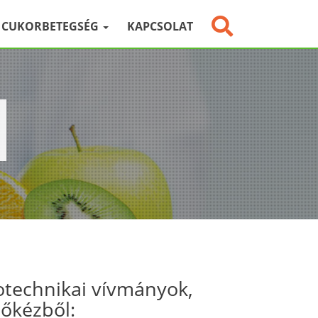
CUKORBETEGSÉG
KAPCSOLAT
otechnikai vívmányok,
sőkézből: