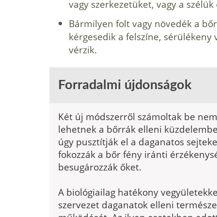
vagy szerkezetüket, vagy a szélük
Bármilyen folt vagy növedék a bőr
kérgesedik a felszíne, sérüléken
vérzik.
Forradalmi újdonságok
Két új módszerről számoltak be ne
lehetnek a bőrrák elleni küzdelembe
úgy pusztítják el a daganatos sejteke
fokozzák a bőr fény iránti érzékenys
besugározzák őket.
A biológiailag hatékony vegyületekke
szervezet daganatok elleni termész