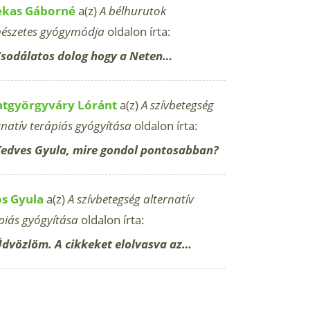
ekas Gáborné
a(z)
A bélhurutok
észetes gyógymódja
oldalon írta:
sodálatos dolog hogy a Neten…
ntgyörgyváry Lóránt
a(z)
A szívbetegség
rnatív terápiás gyógyítása
oldalon írta:
edves Gyula, mire gondol pontosabban?
os Gyula
a(z)
A szívbetegség alternatív
piás gyógyítása
oldalon írta:
dvözlöm. A cikkeket elolvasva az…