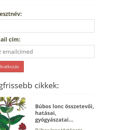
esztnév:
ail cím:
gfrissebb cikkek:
Búbos lonc összetevői,
hatásai,
gyógyászatai…