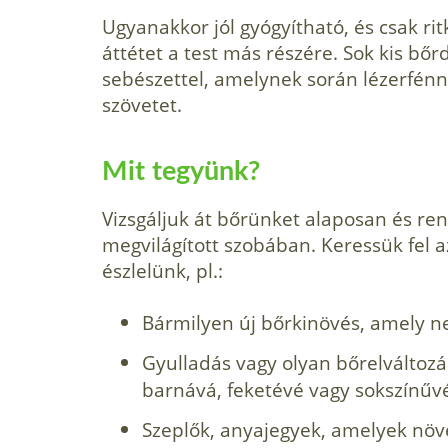
Ugyanakkor jól gyógyítható, és csak ri
áttétet a test más részére. Sok kis bőr
sebészettel, amelynek során lézerfénn
szövetet.
Mit tegyünk?
Vizsgáljuk át bőrünket alaposan és re
megvilágított szobában. Keressük fel a
észlelünk, pl.:
Bármilyen új bőrkinövés, amely nem
Gyulladás vagy olyan bőrelváltozá
barnává, feketévé vagy sokszínűvé
Szeplők, anyajegyek, amelyek növ