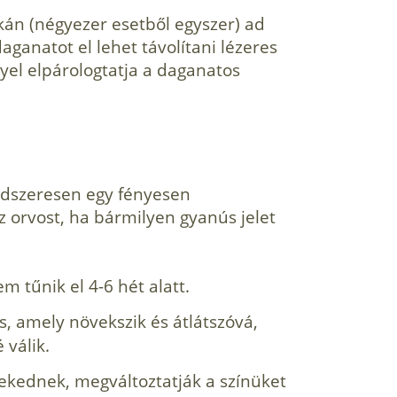
tkán (négyezer esetből egyszer) ad
daganatot el lehet távolítani lézeres
yel elpárologtatja a daganatos
ndszeresen egy fényesen
z orvost, ha bármilyen gyanús jelet
 tűnik el 4-6 hét alatt.
s, amely növekszik és átlátszóvá,
 válik.
ekednek, megváltoztatják a színüket