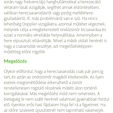
során nagy frekvenciájú hanghullámokkal a herezacskó
véráram-lását vizsgálják, segíthet annak eldöntésében,
valóban herecsavarodásról vagy pedig mellékhere-
gyulladásról, ill. más problémáról van-e szó. Ha nincs
lehetőség Doppler-vizsgálatra, azonnal műtétet végeznek,
melynek célja a megtekeredett ondózsinór kicsavarása és
ezzel a normális vérellátás helyreállítása. Amennyiben a
here elpusztult, eltávolítják. Mivel a másik oldali herénél is
nagy a csavarodás veszélye, azt megelőzésképpen
műtétileg előre rögzítik.
Megelőzés
Olykor előfordul, hogy a herecsavarodás csak pár percig
tart, és aztán az ondózsinór magától kitekeredik. Az ilyen
esetek megismétlődése elkerülhető a zsinór
rendellenesen rögzülő részének műtéti úton történő
korrigálásával. Más megelőzési mód nem ismeretes. A
betegség le nem szállt herénél valamivel gyakrabban fordul
elő: ilyenkor erős hasi fájdalom hívja fel rá a figyelmet. Ha
az időre született újszülöttnél nem tapintható valamelyik