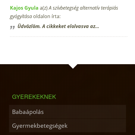
Kajos Gyula
a(z)
A szívbetegség alternatív terápiás
gyógyítása
oldalon írta:
Üdvözlöm. A cikkeket elolvasva az…
GYEREKEKNEK
Babaápolás
Gyermekbetegségek