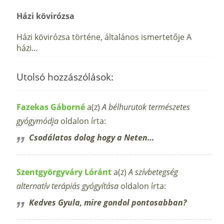
Házi kövirózsa
Házi kövirózsa történe, általános ismertetője A
házi…
Utolsó hozzászólások:
Fazekas Gáborné
a(z)
A bélhurutok természetes
gyógymódja
oldalon írta:
Csodálatos dolog hogy a Neten…
Szentgyörgyváry Lóránt
a(z)
A szívbetegség
alternatív terápiás gyógyítása
oldalon írta:
Kedves Gyula, mire gondol pontosabban?