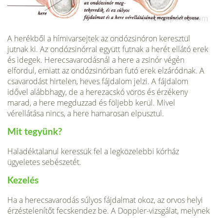
A herékből a hímivarsejtek az ondózsinóron keresztül
jutnak ki. Az ondózsinórral együtt futnak a herét ellátó erek
és idegek. Herecsavarodásnál a here a zsinór végén
elfordul, emiatt az ondózsinórban futó erek elzáródnak. A
csavarodást hirtelen, heves fájdalom jelzi. A fájdalom
idővel alábbhagy, de a herezacskó vörös és érzékeny
marad, a here megduzzad és följebb kerül. Mivel
vérellátása nincs, a here hamarosan elpusztul.
Mit tegyünk?
Haladéktalanul keressük fel a legközelebbi kórház
ügyeletes sebészetét.
Kezelés
Ha a herecsavarodás súlyos fájdalmat okoz, az orvos helyi
érzéstelenítőt fecskendez be. A Doppler-vizsgálat, melynek