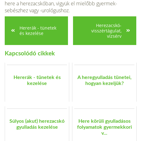
here a herezacskóban, vigyük el mielőbb gyermek-
sebészhez vagy -urológushoz.
Herezacskó-
Hererák - tünetek
visszértágulat,
és kezelése
vízsérv
Kapcsolódó cikkek
Hererák - tünetek és
A heregyulladás tünetei,
kezelése
hogyan kezeljük?
Súlyos (akut) herezacskó
Here körüli gyulladásos
gyulladás kezelése
folyamatok gyermekkori
v...