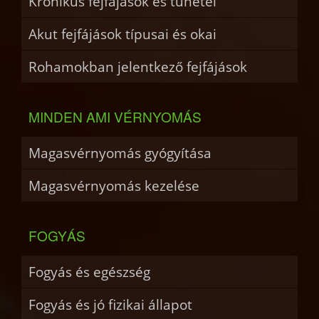
Krónikus fejfájások és tünetei
Akut fejfájások típusai és okai
Rohamokban jelentkező fejfájások
MINDEN AMI VÉRNYOMÁS
Magasvérnyomás gyógyítása
Magasvérnyomás kezelése
FOGYÁS
Fogyás és egészség
Fogyás és jó fizikai állapot