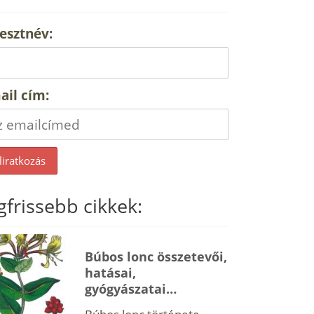
esztnév:
ail cím:
gfrissebb cikkek:
Búbos lonc összetevői,
hatásai,
gyógyászatai…