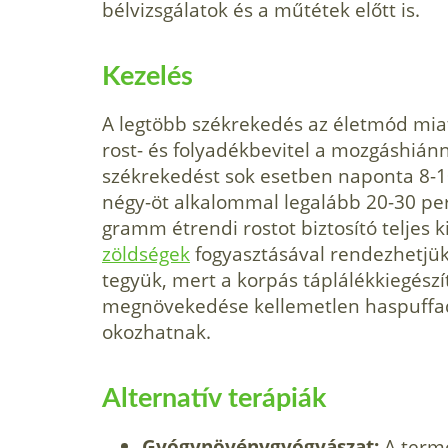
bélvizsgálatok és a műtétek előtt is.
Kezelés
A legtöbb székrekedés az életmód miatt
rost- és folyadékbevitel a mozgáshián
székrekedést sok esetben naponta 8-10
négy-öt alkalommal legalább 20-30 perc
gramm étrendi rostot biztosító teljes 
zöldségek
fogyasztásával rendezhetjük.
tegyük, mert a korpás táplálékkiegészít
megnövekedése kellemetlen haspuffad
okozhatnak.
Alternatív terápiák
Gyógynövénygyógyászat:
A termé