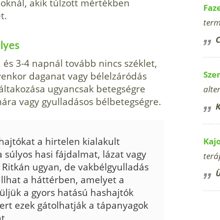
zoknál, akik túlzott mértékben
Faz
t.
term
C
lyes
, és 3-4 napnál tovább nincs széklet,
Sze
ilyenkor daganat vagy bélelzáródás
ltakozása ugyancsak betegségre
alte
ómára vagy gyulladásos bélbetegségre.
K
ajtókat a hirtelen kialakult
Kaj
 súlyos hasi fájdalmat, lázat vagy
terá
. Ritkán ugyan, de vakbélgyulladás
Ü
llhat a háttérben, amelyet a
üljük a gyors hatású hashajtók
ert ezek gátolhatják a tápanyagok
t.