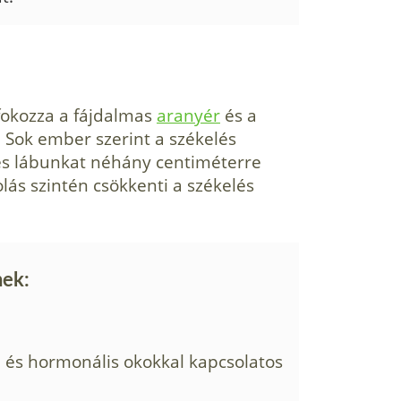
fokozza a fájdalmas
aranyér
és a
 Sok ember szerint a székelés
és lábunkat néhány centiméterre
lás szintén csökkenti a székelés
nek:
l és hormonális okokkal kapcsolatos