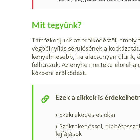
Mit tegyünk?
Tartózkodjunk az erőlködéstől, amely 
végbélnyílás sérülésének a kockázatát.
kényelmesebb, ha alacsonyan ülünk, 
felhúzzuk. Az enyhe mértékű előrehajo
közbeni erőlködést.
Ezek a cikkek is érdekelhet
Székrekedés és okai
Székrekedéssel, diabétessze
fejfájások