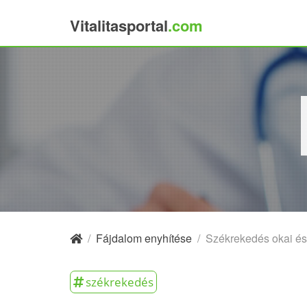
Vitalitasportal
.com
×
/
Fájdalom enyhítése
/
Székrekedés okai és
székrekedés