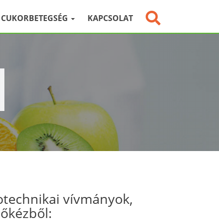
CUKORBETEGSÉG
KAPCSOLAT
otechnikai vívmányok,
sőkézből: