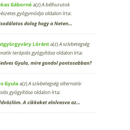
ekas Gáborné
a(z)
A bélhurutok
észetes gyógymódja
oldalon írta:
sodálatos dolog hogy a Neten…
ntgyörgyváry Lóránt
a(z)
A szívbetegség
rnatív terápiás gyógyítása
oldalon írta:
edves Gyula, mire gondol pontosabban?
os Gyula
a(z)
A szívbetegség alternatív
piás gyógyítása
oldalon írta:
dvözlöm. A cikkeket elolvasva az…