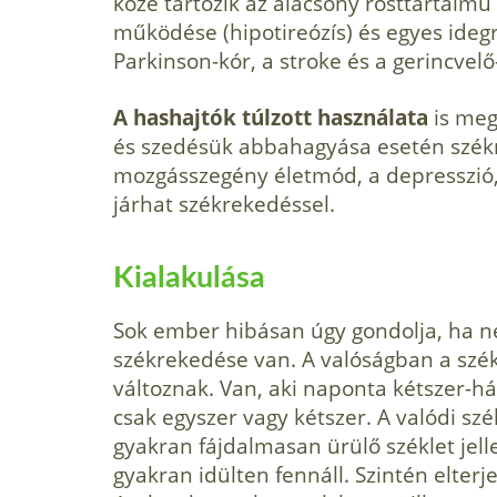
közé tartozik az alacsony rosttartalmú
működése (hipotireózís) és egyes ideg
Parkinson-kór, a stroke és a gerincvelő
A hashajtók túlzott használata
is meg
és szedésük abbahagyása esetén székre
mozgásszegény életmód, a depresszió, 
járhat székrekedéssel.
Kialakulása
Sok ember hibásan úgy gondolja, ha ne
székrekedése van. A valóságban a szé
változnak. Van, aki naponta kétszer-h
csak egyszer vagy kétszer. A valódi s
gyakran fájdalmasan ürülő széklet jel
gyakran idülten fennáll. Szintén elterj