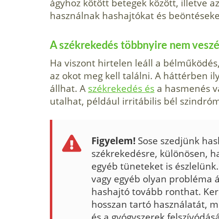
ágyhoz kötött betegek között, illetve a
használnak hashajtókat és beöntéseke
A székrekedés többnyire nem veszé
Ha viszont hirtelen leáll a bélműködés
az okot meg kell találni. A háttérben 
állhat. A
székrekedés és
a hasmenés vá
utalhat, például irritábilis bél szindr
Figyelem!
Sose szedjünk hash
székrekedésre, különösen, ha
egyéb tüneteket is észlelünk
vagy egyéb olyan probléma á
hashajtó tovább ronthat. Ker
hosszan tartó használatát, m
és a gyógyszerek felszívódásá