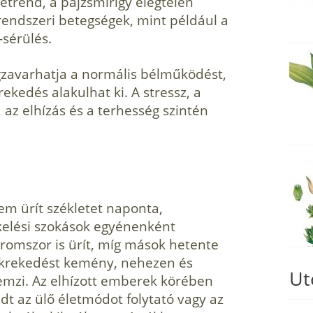
 étrend, a pajzsmirigy elégtelen
rendszeri betegségek, mint például a
-sérülés.
zavarhatja a normális bélműködést,
kedés alakulhat ki. A stressz, a
az elhízás és a terhesség szintén
m ürít székletet naponta,
kelési szokások egyénenként
áromszor is ürít, míg mások hetente
zékrekedést kemény, nehezen és
Ut
lemzi. Az elhízott emberek körében
edt az ülő életmódot folytató vagy az