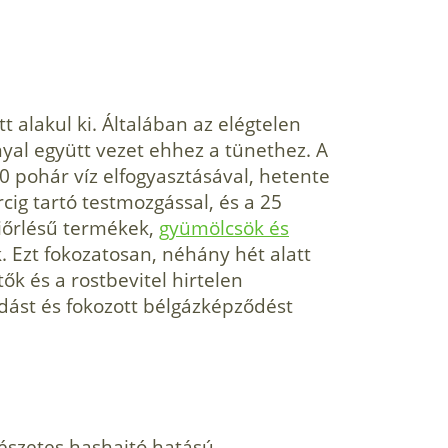
 alakul ki. Általában az elégtelen
nyal együtt vezet ehhez a tünethez. A
 pohár víz elfogyasztásával, hetente
ig tartó testmozgással, és a 25
kiőrlésű termékek,
gyümölcsök és
 Ezt fokozatosan, néhány hét alatt
ők és a rostbevitel hirtelen
ást és fokozott bélgázképződést
szetes hashajtó hatású