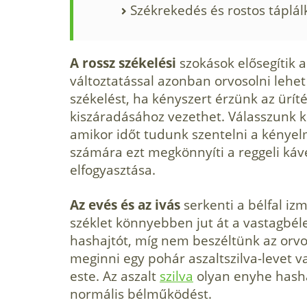
Székrekedés és rostos táplál
A rossz székelési
szokások elősegítik 
változtatással azonban orvosolni lehet
székelést, ha kényszert érzünk az üríté
kiszáradásához vezethet. Válasszunk 
amikor időt tudunk szentelni a kényel
számára ezt megkönnyíti a reggeli káv
elfogyasztása.
Az evés és az ivás
serkenti a bélfal iz
széklet könnyebben jut át a vastagbél
hashajtót, míg nem beszéltünk az orv
meginni egy pohár aszaltszilva-levet v
este. Az aszalt
szilva
olyan enyhe hash
normális bélműködést.