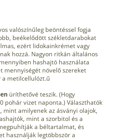
os valószínűleg beöntéssel fogja
yobb, beékelődött székletdarabokat
dalmas, ezért lidokainkrémet vagy
lnak hozzá. Nagyon ritkán általános
 Amennyiben hashajtó használata
et mennyiségét növelő szereket
 a metilcellulózt.ű
ben
üríthetővé teszik. (Hogy
0 pohár vizet naponta.) Választhatók
, mint amilyenek az ásványi olajok,
shajtók, mint a szorbitol és a
megpuhítják a béltartalmat, és
et használják legtöbbször a