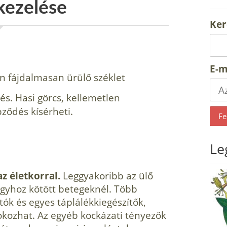
kezelése
Ker
E-m
n fájdalmasan ürülő széklet
zés. Hasi görcs, kellemetlen
ződés kísérheti.
Le
z életkorral.
Leggyakoribb az ülő
gyhoz kötött betegeknél. Több
ítók és egyes táplálékkiegészítők,
okozhat. Az egyéb kockázati tényezők