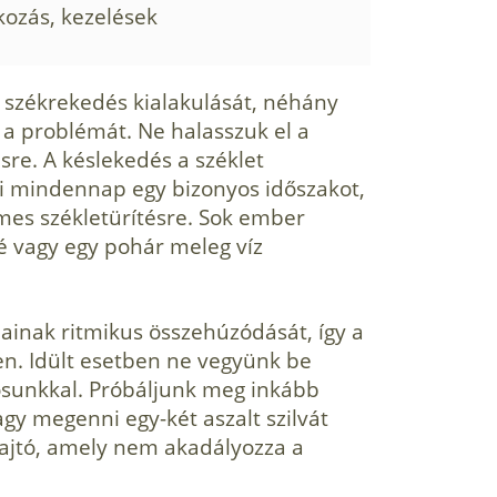
kozás, kezelések
a székrekedés kialakulását, néhány
 a problémát. Ne halasszuk el a
sre. A késlekedés a széklet
ki mindennap egy bizonyos időszakot,
mes székletürítésre. Sok ember
é vagy egy pohár meleg víz
mainak ritmikus összehúzódását, így a
en. Idült esetben ne vegyünk be
osunkkal. Próbáljunk meg inkább
agy megenni egy-két aszalt szilvát
ajtó, amely nem akadályozza a