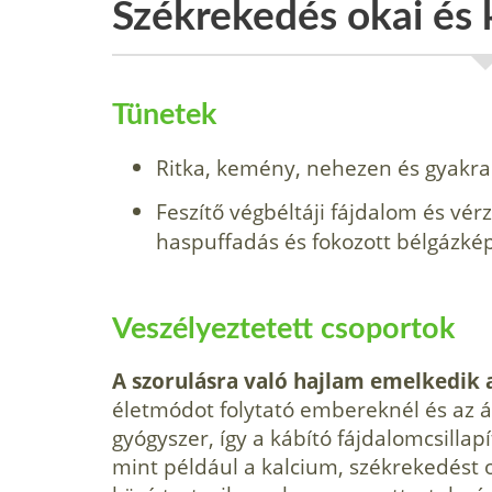
Székrekedés okai és 
Tünetek
Ritka, kemény, nehezen és gyakra
Feszítő végbéltáji fájdalom és vér
haspuffadás és fokozott bélgázkép
Veszélyeztetett csoportok
A szorulásra való hajlam emelkedik a
életmódot folytató embereknél és az á
gyógyszer, így a kábító fájdalomcsillap
mint például a kalcium, székrekedést 