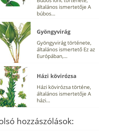
Búbos lonc története,
általános ismertetője A
búbos…
Gyöngyvirág
Gyöngyvirág története,
általános ismertető Ez az
Európában,…
Házi kövirózsa
Házi kövirózsa történe,
általános ismertetője A
házi…
olsó hozzászólások: