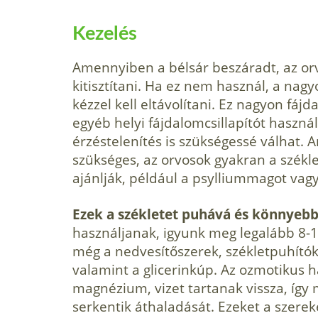
Kezelés
Amennyiben a bélsár beszáradt, az orv
kitisztítani. Ha ez nem használ, a nag
kézzel kell eltávolítani. Ez nagyon fáj
egyéb helyi fájdalomcsillapítót haszná
érzéstelenítés is szükségessé válhat.
szükséges, az orvosok gyakran a székl
ajánlják, például a psylliummagot vagy
Ezek a székletet puhává és könnyeb
használjanak, igyunk meg legalább 8-1
még a nedvesítőszerek, székletpuhítók
valamint a glicerinkúp. Az ozmotikus ha
magnézium, vizet tartanak vissza, így 
serkentik áthaladását. Ezeket a szerek