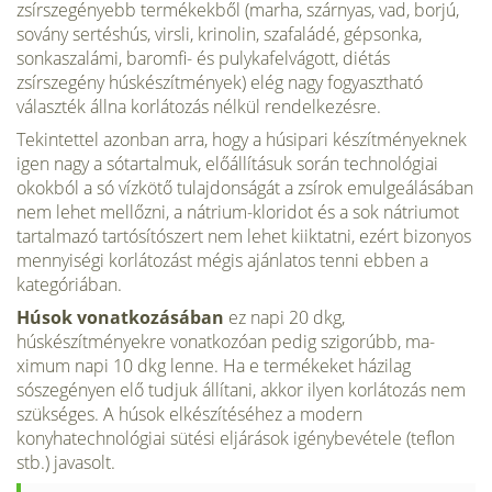
zsírszegényebb termékekből (marha, szárnyas, vad, borjú,
sovány sertéshús, virsli, krinolin, szafaládé, gépsonka,
sonkaszalámi, baromfi- és puly­kafelvágott, diétás
zsírszegény húskészítmények) elég nagy fogyasztható
választék állna korlátozás nélkül rendelkezésre.
Tekintettel azonban arra, hogy a hús­ipari készítményeknek
igen nagy a sótartalmuk, előál­lításuk során technológiai
okokból a só vízkötő tulaj­donságát a zsírok emulgeálásában
nem lehet mellőzni, a nátrium-kloridot és a sok nátriumot
tartalmazó tartósítószert nem lehet kiiktatni, ezért bizonyos
mennyiségi korlátozást mégis ajánlatos tenni ebben a
kategóriában.
Húsok vonatkozásában
ez napi 20 dkg,
húskészítményekre vonatkozóan pedig szigorúbb, ma­
ximum napi 10 dkg lenne. Ha e termékeket házilag
sószegényen elő tudjuk állítani, akkor ilyen korlátozás nem
szükséges. A húsok elkészítéséhez a modern
konyhatechnológiai sütési eljárások igénybevétele (tef­lon
stb.) javasolt.