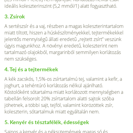
ideális koleszterinszint (5,2 mmól/1) alatt fogyaszt­ható.
3. Zsírok
A sertészsír és a vaj, részben a magas koleszterintartalom
miatt tiltott, hiszen a húskészítményekkel, tejtermékekkel
jelentős mennyiségű állati eredetű „rejtett zsírt” veszünk
úgyis magunkhoz. A növényi eredetű, koleszterint nem
tartalmazó olajokból, margarinból semmilyen korlátozás
nem szükséges.
4. Tej és a tejtermékek
A kék zacskós, 1,5%-os zsírtartalmú tej, valamint a kefir, a
joghurt, a tehéntúró korlátozás nélkül ajánlható.
Kóstolóként sótartalma miatt korlátozott mennyiségben a
tabel­lán felsorolt 20% zsírtartalom alatti sajtok szóba
jöhetnek, a többi sajt, tejföl, valamint körözöttek zsír,
koleszterin, sótartalmuk miatt egyáltalán nem.
5. Kenyér és tésztafélék, édességek
Sajnos a kenyér és a péksütemények magas só és