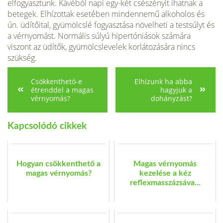
elfogyasztunk. Kávéból napi egy-két csészényit ihatnak a
betegek. Elhízottak esetében mindennemű alkoholos és
ún. üdítőital, gyümölcslé fogyasztása növelheti a testsúlyt és
a vérnyomást. Normális súlyú hipertóniások számára
viszont az üdítők, gyümölcsle­velek korlátozására nincs
szükség.
Csökkenthető-e
Elhízunk ha abba
étrenddel a magas
hagyjuk a
vérnyomás?
dohányzást?
Kapcsolódó cikkek
Hogyan csökkenthető a
Magas vérnyomás
magas vérnyomás?
kezelése a kéz
reflexmasszázsáva...