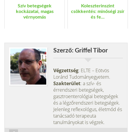
Szív betegségek
Koleszterinszint
kockázatai, magas
csökkentés: minőségi zsír
vérnyomás
és fe...
Szerző: Griffel Tibor
Végzettség
: ELTE – Eötvös
Loránd Tudományegyetem.
Szakterület
: a szív- és
érrendszeri betegségek,
gasztroenterológiai betegségek
és a légzőrendszeri betegségek.
Jelenleg reflexológus, életmód és
tanácsadó terapeuta
tanulmányokat is végzek.