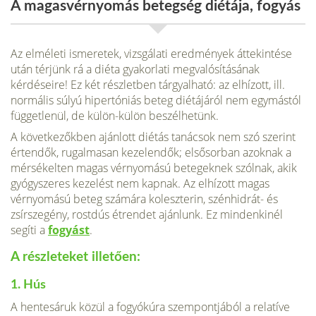
A magasvérnyomás betegség diétája, fogyás
Az elméleti ismeretek, vizsgálati eredmények áttekinté­se
után térjünk rá a diéta gyakorlati megvalósításának
kérdéseire! Ez két részletben tárgyalható: az elhízott, ill.
normális súlyú hipertóniás beteg diétájáról nem egymástól
függetlenül, de külön-külön beszélhetünk.
A következőkben ajánlott diétás tanácsok nem szó szerint
értendők, rugalmasan kezelendők; elsősorban azoknak a
mérsé­kelten magas vérnyomású betegeknek szólnak, akik
gyógyszeres kezelést nem kapnak. Az elhízott magas
vérnyomású beteg számára ko­leszterin, szénhidrát- és
zsírszegény, rostdús étrendet ajánlunk. Ez mindenkinél
segíti a
fogyást
.
A részleteket illetően:
1. Hús
A hentesáruk közül a fogyókúra szempontjá­ból a relatíve