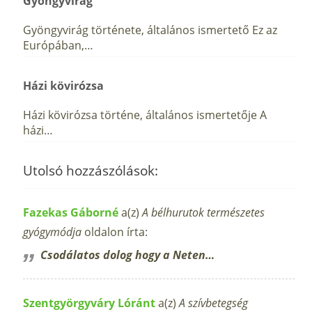
Gyöngyvirág
Gyöngyvirág története, általános ismertető Ez az
Európában,…
Házi kövirózsa
Házi kövirózsa történe, általános ismertetője A
házi…
Utolsó hozzászólások:
Fazekas Gáborné
a(z)
A bélhurutok természetes
gyógymódja
oldalon írta:
Csodálatos dolog hogy a Neten…
Szentgyörgyváry Lóránt
a(z)
A szívbetegség