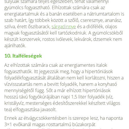
súlyúak számára teljes egészében, tehát valamennyi
gyümölcs fogyasztható. Elhízot­tak számára csak az
energiatartalmuk és a banán esetében a nátriumtartalom is
szab határt, így többek között a szőlő, cseresznye, ananász,
szilva, érett ősziba­rack,
sárgadinnye
és a diófélék, olajos
magvak fo­gyasztásától kell tartózkodniuk. A gyümölcsökből
készült konzervek, rostos ivólevek, lekvárok, dzsemek nem
ajánlhatók.
10. Italféleségek
Az elhízottak számára csak az energiamentes italok
fogyaszthatók. Itt jegyezzük meg, hogy a hipertóniások
folyadékfogyasztását álta­lában nem kell korlátozni, hiszen a
vízvisszatartás nem a bevitt folyadék, hanem a konyhasó
mennyiségétől függ. Sőt a már elhízott hipertóniások
hosszú távú fogyókúrájában napi 1,5 liter folyadék (víz,
kristályvíz, mesterséges édesítőszerekkel készített világos
tea) elfogyasztása ja­vasolt.
Ennek az étvágycsökkentésben is szerepe lesz, ha naponta
3×1 evőkanál magas rosttartalmú búza­korpát