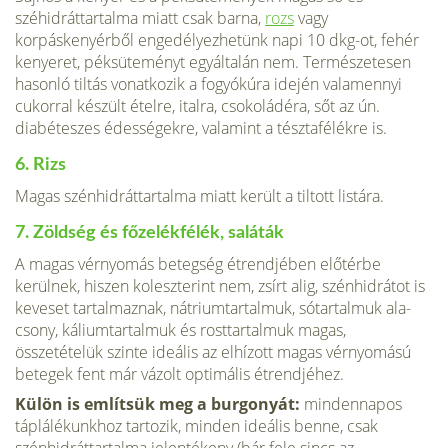
széhidráttartalma miatt csak barna,
rozs
vagy
korpáskenyérből engedélyezhe­tünk napi 10 dkg-ot, fehér
kenyeret, péksüteményt egyáltalán nem. Természetesen
hasonló tiltás vonatko­zik a fogyókúra idején valamennyi
cukorral készült ételre, italra, csokoládéra, sőt az ún.
diabéteszes édességekre, valamint a tésztafélékre is.
6. Rizs
Magas szénhidráttartalma miatt került a tiltott listára.
7. Zöldség és főzelékfélék, saláták
A magas vérnyo­más betegség étrendjében előtérbe
kerülnek, hiszen koleszterint nem, zsírt alig, szénhidrátot is
keveset tartalmaznak, nátriumtartalmuk, sótartalmuk ala­
csony, káliumtartalmuk és rosttartalmuk magas,
összetételük szinte ideális az elhízott magas vérnyomású
betegek fent már vázolt optimális étrendjéhez.
Külön is említsük meg a burgonyát:
mindennapos
táplálé­kunkhoz tartozik, minden ideális benne, csak