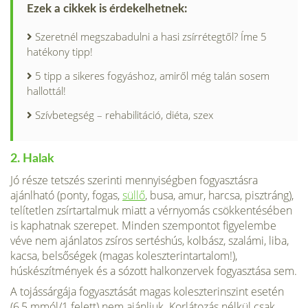
Ezek a cikkek is érdekelhetnek:
Szeretnél megszabadulni a hasi zsírrétegtől? Íme 5
hatékony tipp!
5 tipp a sikeres fogyáshoz, amiről még talán sosem
hallottál!
Szívbetegség – rehabilitáció, diéta, szex
2. Halak
Jó része tetszés szerinti mennyiségben fogyasztásra
ajánlható (ponty, fogas,
süllő
, busa, amur, harcsa, pisztráng),
telítetlen zsírtartalmuk miatt a vérnyomás csökkentésében
is kaphatnak szerepet. Minden szempontot figyelembe
véve nem ajánlatos zsíros sertéshús, kolbász, szalámi, liba,
kacsa, belsősé­gek (magas koleszterintartalom!),
húskészítmények és a sózott halkonzervek fogyasztása sem.
A tojássárgája fogyasztását magas koleszterinszint esetén
(6,5 mmól/1 felett) nem ajánljuk. Korlátozás nélkül csak