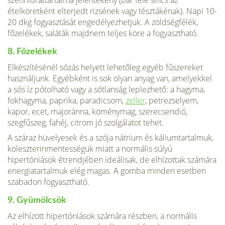
szénhid­ráttartalma jelentékeny (bár fele sincs az
ételköretként elterjedt rizsének vagy tésztákénak). Napi 10-
20 dkg fogyasztását engedélyezhetjük. A zöldségfélék,
főzelékek, saláták majdnem teljes köre a fogyasztható.
8. Főzelékek
Elkészítésénél sózás helyett lehetőleg egyéb fűszereket
használjunk. Egyébként is sok olyan anyag van, amelyekkel
a sós íz pótolható vagy a sótlanság leplezhető: a hagyma,
fokhagyma, paprika, paradicsom,
zeller
, petrezselyem,
kapor, ecet, majoránna, köménymag, szerecsendió,
szegfűszeg, fahéj, citrom jó szolgálatot tehet.
A száraz hüvelyesek és a szója nátrium és káliumtartalmuk,
koleszterinmentes­ségük miatt a normális súlyú
hipertóniások étrendjé­ben ideálisak, de elhízottak számára
energiatartalmuk elég magas. A gomba minden esetben
szabadon fogyasztható.
9. Gyümölcsök
Az elhízott hipertóniások számára részben, a normális