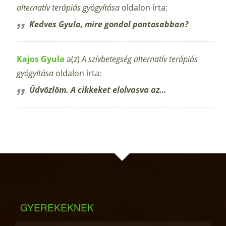
alternatív terápiás gyógyítása
oldalon írta:
Kedves Gyula, mire gondol pontosabban?
Kajos Gyula
a(z)
A szívbetegség alternatív terápiás
gyógyítása
oldalon írta:
Üdvözlöm. A cikkeket elolvasva az…
GYEREKEKNEK