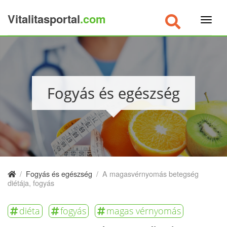
Vitalitasportal
.com
×
Fogyás és egészség
/
Fogyás és egészség
/
A magasvérnyomás betegség
diétája, fogyás
diéta
fogyás
magas vérnyomás