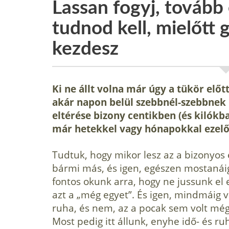
Lassan fogyj, tovább 
tudnod kell, mielőtt 
kezdesz
Ki ne állt volna már úgy a tükör elő
akár napon belül szebbnél-szebbnek k
eltérése bizony centikben (és kilókb
már hetekkel vagy hónapokkal ezelőtt
Tudtuk, hogy mikor lesz az a bizonyos 
bármi más, és igen, egészen mostanái
fontos okunk arra, hogy ne jussunk e
azt a „még egyet”. És igen, mindmáig 
ruha, és nem, az a pocak sem volt m
Most pedig itt állunk, enyhe idő- és r