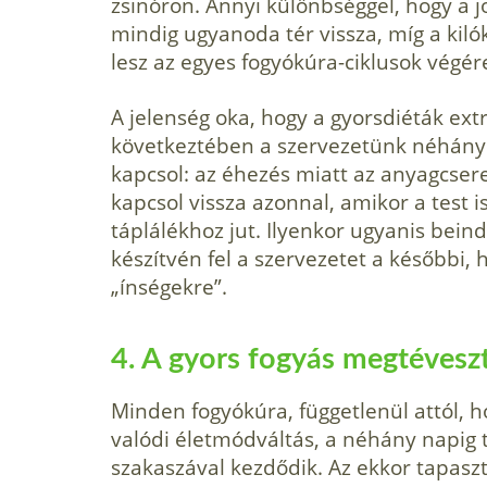
zsinóron. Annyi különbséggel, hogy a j
mindig ugyanoda tér vissza, míg a kiló
lesz az egyes fogyókúra-ciklusok végé
A jelenség oka, hogy a gyorsdiéták ex
következtében a szervezetünk néhány
kapcsol: az éhezés miatt az anyagcsere
kapcsol vissza azonnal, amikor a test
táplálékhoz jut. Ilyenkor ugyanis beind
készítvén fel a szervezetet a későbbi,
„ínségekre”.
4. A gyors fogyás megtévesz
Minden fogyókúra, függetlenül attól, 
valódi életmódváltás, a néhány napig t
szakaszával kezdődik. Az ekkor tapasz