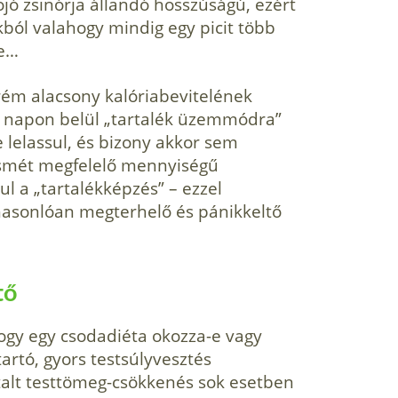
ojó zsinórja állandó hosszúságú, ezért
kból valahogy mindig egy picit több
re…
trém alacsony kalóriabevitelének
 napon belül „tartalék üzemmódra”
 lelassul, és bizony akkor sem
 ismét megfelelő mennyiségű
ul a „tartalékképzés” – ezzel
 hasonlóan megterhelő és pánikkeltő
tő
hogy egy csodadiéta okozza-e vagy
artó, gyors testsúlyvesztés
talt testtömeg-csökkenés sok esetben