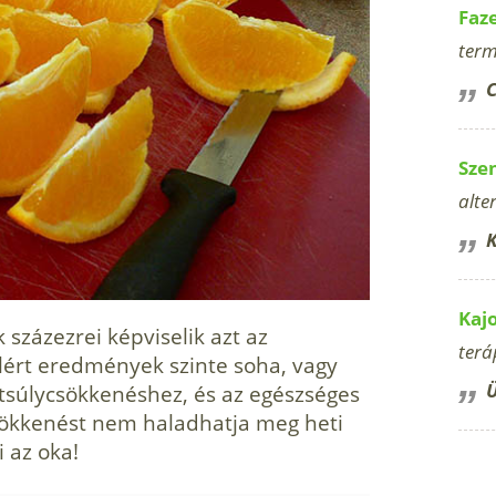
Faz
term
C
Sze
alte
K
Kaj
százezrei képviselik azt az
terá
 elért eredmények szinte soha, vagy
Ü
stsúlycsökkenéshez, és az egészséges
sökkenést nem haladhatja meg heti
 az oka!