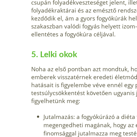
csupán folyadékveszteséget jelent, ill
folyadékraktárai és az emésztő rendsze
kezdődik el, ám a gyors fogyókúrák he
szakaszban valódi fogyás helyett izom
ellentétes a fogyókúra céljával.
5. Lelki okok
Noha az első pontban azt mondtuk, ho
emberek visszatérnek eredeti életmód
hatásait is figyelembe véve ennél egy p
testsúlycsökkentést követően ugyanis 
figyelhetünk meg:
Jutalmazás: a fogyókúrázó a diéta
megengedheti magának, hogy az er
finomsággal jutalmazza meg testét