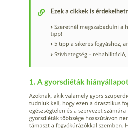
Ezek a cikkek is érdekelhet
Szeretnél megszabadulni a ha
tipp!
5 tipp a sikeres fogyáshoz, a
Szívbetegség – rehabilitáció, 
1. A gyorsdiéták hiányállapo
Azoknak, akik valamely gyors szuperdié
tudniuk kell, hogy ezen a drasztikus 
egészségtelen és a szervezet számára 
gyorsdiéták többsége hosszútávon ne
támaszt a fogyókúrázókkal szemben. H