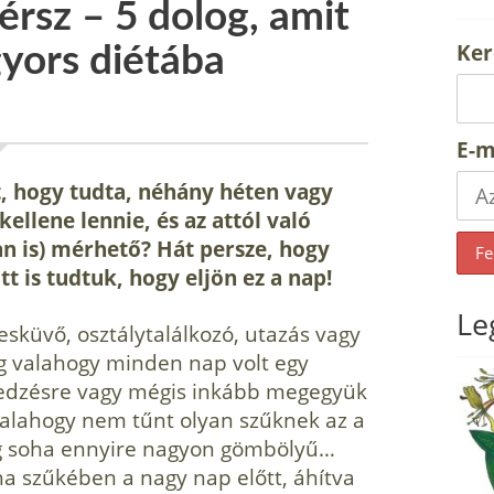
érsz – 5 dolog, amit
Ker
gyors diétába
E-m
tt, hogy tudta, néhány héten vagy
ellene lennie, és az attól való
an is) mérhető? Hát persze, hogy
 is tudtuk, hogy eljön ez a nap!
Le
esküvő, osztálytalálkozó, utazás vagy
g valahogy minden nap volt egy
l edzésre vagy mégis inkább megegyük
valahogy nem tűnt olyan szűknek az a
ég soha ennyire nagyon gömbölyű…
uha szűkében a nagy nap előtt, áhítva