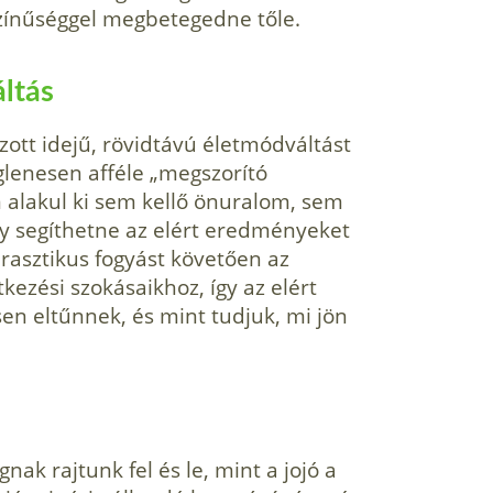
zínűséggel megbetegedne tőle.
ltás
zott idejű, rövidtávú életmódváltást
iglenesen afféle „megszorító
 alakul ki sem kellő önuralom, sem
ly segíthetne az elért eredményeket
drasztikus fogyást követően az
kezési szokásaikhoz, így az elért
n eltűnnek, és mint tudjuk, mi jön
nak rajtunk fel és le, mint a jojó a