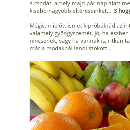
a csodát, amely majd pár nap alatt meg
kisebb-nagyobb eltéréseinket…
S hogy
Mégis, mielőtt ismét kipróbálnád az i
valamely gyöngyszemét, jó, ha észben 
nincsenek, vagy ha vannak is, ritkán 
már a csodáknál lenni szokott…