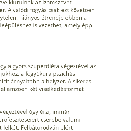
etve kiürülnek az izomszövet
r. A valódi fogyás csak ezt követően
lytelen, hiányos étrendje ebben a
-leépüléshez is vezethet, amely épp
gy a gyors szuperdiéta végeztével az
jukhoz, a fogyókúra pszichés
icit árnyaltabb a helyzet. A sikeres
jellemzően két viselkedésformát
 végeztével úgy érzi, immár
őfeszítéseiért cserébe valami
-lelkét. Felbátorodván elért