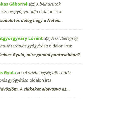
ekas Gáborné
a(z)
A bélhurutok
észetes gyógymódja
oldalon írta:
sodálatos dolog hogy a Neten…
ntgyörgyváry Lóránt
a(z)
A szívbetegség
rnatív terápiás gyógyítása
oldalon írta:
edves Gyula, mire gondol pontosabban?
os Gyula
a(z)
A szívbetegség alternatív
piás gyógyítása
oldalon írta:
dvözlöm. A cikkeket elolvasva az…