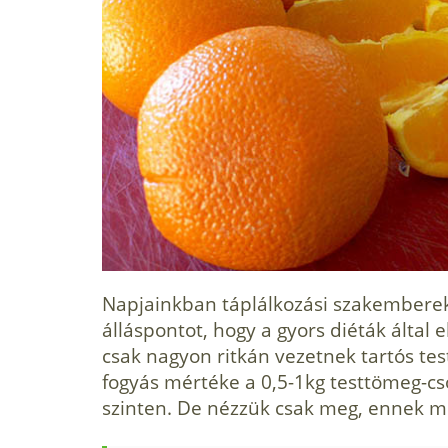
Napjainkban táplálkozási szakemberek 
álláspontot, hogy a gyors diéták által
csak nagyon ritkán vezetnek tartós te
fogyás mértéke a 0,5-1kg testtömeg-c
szinten. De nézzük csak meg, ennek mi