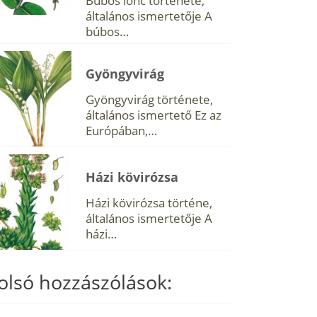
Búbos lonc története,
általános ismertetője A
búbos…
Gyöngyvirág
Gyöngyvirág története,
általános ismertető Ez az
Európában,…
Házi kövirózsa
Házi kövirózsa történe,
általános ismertetője A
házi…
olsó hozzászólások: