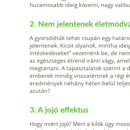
huzamosabb ideig követni, nagy valós
2. Nem jelentenek életmódvá
A gyorsdiéták tehát csupán egy határo
jelentenek. Kicsit olyanok, mintha ide
intézkedéseket” vezetnénk be, de nem
az egészséges étrend iránti vágy, ame
megtartani. A tapasztalatok szerint a 
emberek mindig visszatértnek a régi ét
eredmények néhány héten belül teljese
azután?
3. A jojó effektus
Hogy miért jojó? Mert a kilók úgy mozog