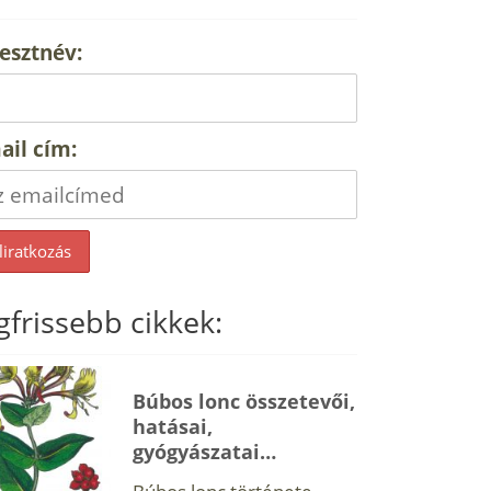
esztnév:
ail cím:
gfrissebb cikkek:
Búbos lonc összetevői,
hatásai,
gyógyászatai…