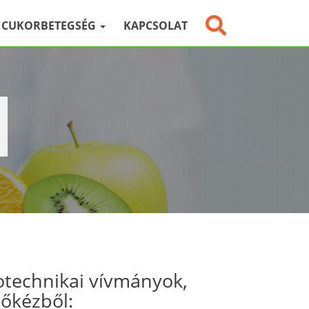
CUKORBETEGSÉG
KAPCSOLAT
otechnikai vívmányok,
sőkézből: