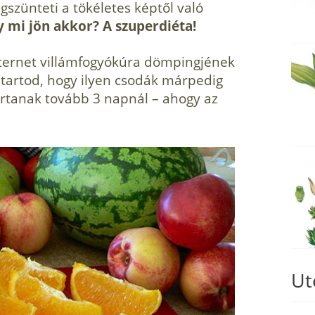
szünteti a tökéletes képtől való
 mi jön akkor? A szuperdiéta!
nternet villámfogyókúra dömpingjének
tartod, hogy ilyen csodák márpedig
tartanak tovább 3 napnál – ahogy az
Ut