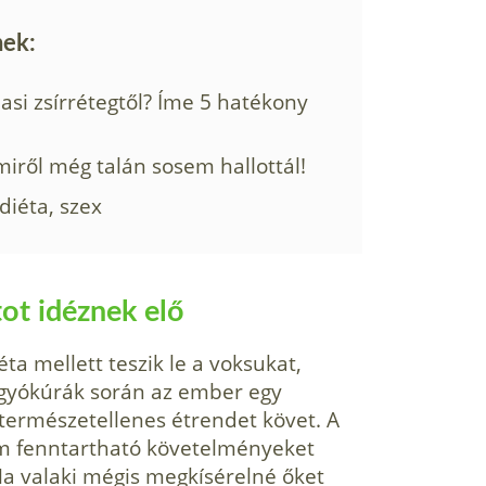
nek:
si zsírrétegtől? Íme 5 hatékony
miről még talán sosem hallottál!
diéta, szex
tot idéznek elő
ta mellett teszik le a voksukat,
fogyókúrák során az ember egy
természetellenes étrendet követ. A
m fenntartható követelményeket
a valaki mégis megkísérelné őket