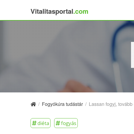
Vitalitasportal
.com
×
/
Fogyókúra tudástár
/
Lassan fogyj, tovább 
diéta
fogyás