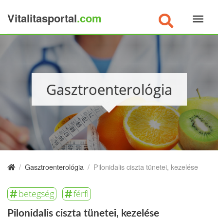
Vitalitasportal
.com
×
Gasztroenterológia
/
Gasztroenterológia
/
Pilonidalis ciszta tünetei, kezelése
betegség
férfi
Pilonidalis ciszta tünetei, kezelése