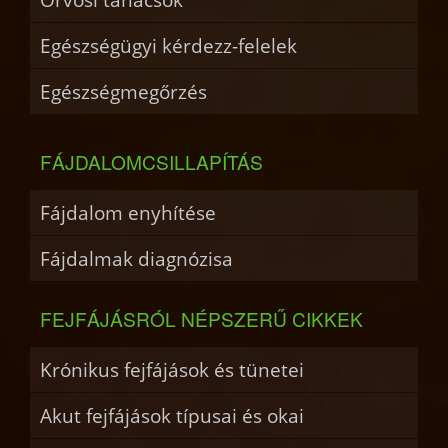
Egészségügyi kérdezz-felelek
Egészségmegőrzés
FÁJDALOMCSILLAPÍTÁS
Fájdalom enyhítése
Fájdalmak diagnózisa
FEJFÁJÁSRÓL NÉPSZERŰ CIKKEK
Krónikus fejfájások és tünetei
Akut fejfájások típusai és okai