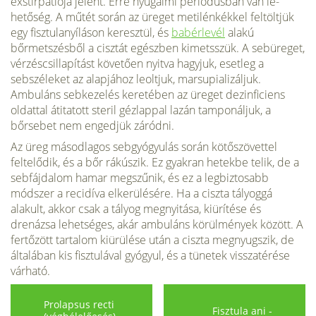
exstirpatiója jelent. Erre nyugalmi periódusban van le­
hetőség. A műtét során az üreget metilénkékkel feltölt­jük
egy fisztulanyíláson keresztül, és
babérlevél
alakú
bőrmetszésből a cisztát egészben kimetsszük. A sebüre­get,
vérzéscsillapítást követően nyitva hagyjuk, esetleg a
sebszéleket az alapjához leoltjuk, marsupializáljuk.
Ambuláns sebkezelés keretében az üreget dezinficiens
oldattal átitatott steril gézlappal lazán tamponáljuk, a
bőrsebet nem engedjük záródni.
Az üreg másodlagos sebgyógyulás során kötőszövettel
feltelődik, és a bőr rá­kúszik. Ez gyakran hetekbe telik, de a
sebfájdalom ha­mar megszűnik, és ez a legbiztosabb
módszer a recidíva elkerülésére. Ha a ciszta tályoggá
alakult, akkor csak a tályog megnyitása, kiürítése és
drenázsa lehetséges, akár ambuláns körülmények között. A
fertőzött tartalom ki­ürülése után a ciszta megnyugszik, de
általában kis fisztulával gyógyul, és a tünetek visszatérése
várható.
Prolapsus recti
Fisztula ani -