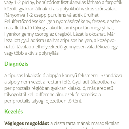
vagy 1-2 piciny, behúzódott fisztulanyílás látható a farpofák
között, gyakran állnak ki a sipolyokból vaskos szőrszá­lak.
Rányomva 1-2 csepp purulens váladék ürülhet.
Felülfertőződésekor igen nyomásérzékeny, feszes, erythe­
mas, fluktuáló tályog alakul ki, ami spontán megnyílhat,
ilyenkor genny csorog az üregből. Lázat is okozhat. Már
lezajlott gyulladásra utalhat atípusos helyen, a középvo­
naltól távolabb elhelyezkedő gennyesen váladékozó egy
vagy több aktív sipolynyílás.
Diagnózis
A típusos lokalizáció alapján könnyű felismerni. Szon­dázva
a sipoly nem vezet a rectum felé. Gyulladt állapotban a
periproctalis régióban gyakran kialakuló, más eredetű
tályogoktól kell differenciálni, ezek felsorolása a
periproctalis tályog fejezetben történt.
Kezelés
Végleges megoldást
a ciszta tartalmának maradéktalan