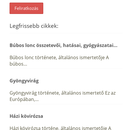
Legfrissebb cikkek:
Búbos lonc összetevői, hatásai, gyógyászatai…
Búbos lonc története, általános ismertetője A
búbos…
Gyöngyvirág
Gyöngyvirág története, általános ismertető Ez az
Európában,…
Házi kövirózsa
Házi kövirózsa történe, általános ismertetője A