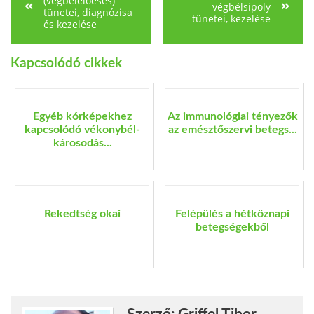
(végbélelőesés)
végbélsipoly
tünetei, diagnózisa
tünetei, kezelése
és kezelése
Kapcsolódó cikkek
Egyéb kórképekhez
Az immunológiai tényezők
kapcsolódó vékonybél-
az emésztőszervi betegs...
károsodás...
Rekedtség okai
Felépülés a hétköznapi
betegségekből