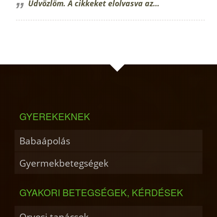
Üdvözlöm. A cikkeket elolvasva az…
GYEREKEKNEK
Babaápolás
Gyermekbetegségek
GYAKORI BETEGSÉGEK, KÉRDÉSEK
Orvosi tanácsok