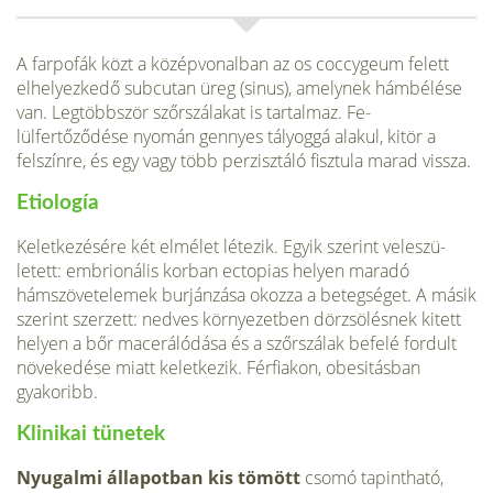
A farpofák közt a középvonalban az os coccygeum fe­lett
elhelyezkedő subcutan üreg (sinus), amelynek hámbélése
van. Legtöbbször szőrszálakat is tartalmaz. Fe­
lülfertőződése nyomán gennyes tályoggá alakul, kitör a
felszínre, és egy vagy több perzisztáló fisztula marad vissza.
Etiología
Keletkezésére két elmélet létezik. Egyik szerint veleszü­
letett: embrionális korban ectopias helyen maradó
hámszövetelemek burjánzása okozza a betegséget. A másik
szerint szerzett: nedves környezetben dörzsölésnek kitett
helyen a bőr macerálódása és a szőrszálak befelé fordult
növekedése miatt keletkezik. Férfiakon, obesitásban
gyakoribb.
Klinikai tünetek
Nyugalmi állapotban kis tömött
csomó tapintható,