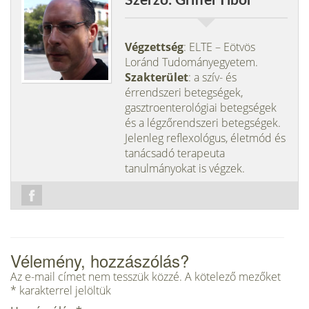
Szerző: Griffel Tibor
Végzettség
: ELTE – Eötvös
Loránd Tudományegyetem.
Szakterület
: a szív- és
érrendszeri betegségek,
gasztroenterológiai betegségek
és a légzőrendszeri betegségek.
Jelenleg reflexológus, életmód és
tanácsadó terapeuta
tanulmányokat is végzek.
Vélemény, hozzászólás?
Az e-mail címet nem tesszük közzé.
A kötelező mezőket
*
karakterrel jelöltük