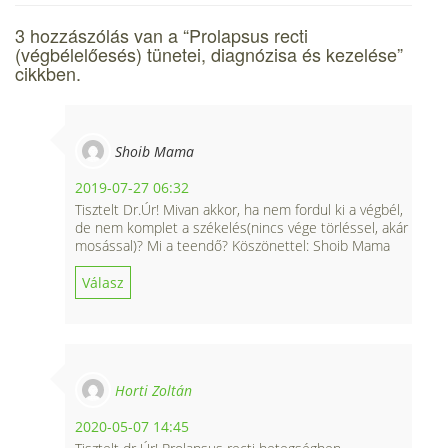
3 hozzászólás van a “
Prolapsus recti
(végbélelőesés) tünetei, diagnózisa és kezelése
”
cikkben.
Shoib Mama
2019-07-27 06:32
Tisztelt Dr.Úr! Mivan akkor, ha nem fordul ki a végbél,
de nem komplet a székelés(nincs vége törléssel, akár
mosással)? Mi a teendő? Köszönettel: Shoib Mama
Válasz
Horti Zoltán
2020-05-07 14:45