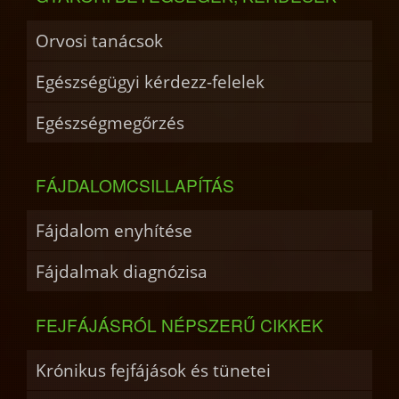
Orvosi tanácsok
Egészségügyi kérdezz-felelek
Egészségmegőrzés
FÁJDALOMCSILLAPÍTÁS
Fájdalom enyhítése
Fájdalmak diagnózisa
FEJFÁJÁSRÓL NÉPSZERŰ CIKKEK
Krónikus fejfájások és tünetei