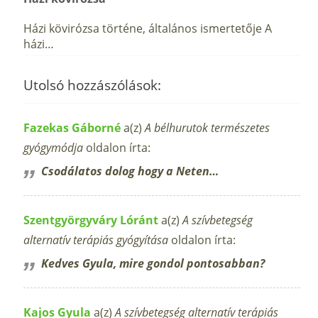
Házi kövirózsa történe, általános ismertetője A
házi…
Utolsó hozzászólások:
Fazekas Gáborné
a(z)
A bélhurutok természetes
gyógymódja
oldalon írta:
Csodálatos dolog hogy a Neten…
Szentgyörgyváry Lóránt
a(z)
A szívbetegség
alternatív terápiás gyógyítása
oldalon írta:
Kedves Gyula, mire gondol pontosabban?
Kajos Gyula
a(z)
A szívbetegség alternatív terápiás