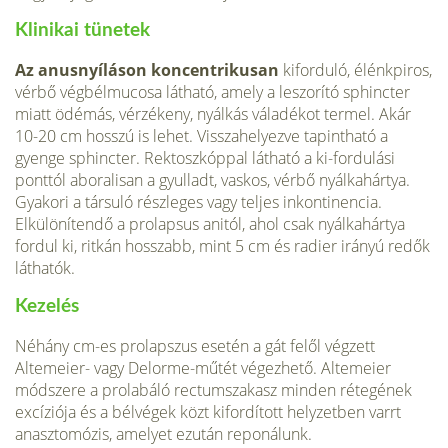
Klinikai tünetek
Az anusnyíláson koncentrikusan
kiforduló, élénkpiros,
vérbő végbélmucosa látható, amely a leszorító sphinc­ter
miatt ödémás, vérzékeny, nyálkás váladékot termel. Akár
10-20 cm hosszú is lehet. Visszahelyezve tapint­ható a
gyenge sphincter. Rektoszkóppal látható a ki-fordulási
ponttól aboralisan a gyulladt, vaskos, vérbő nyálkahártya.
Gyakori a társuló részleges vagy teljes in­kontinencia.
Elkülönítendő a prolapsus anitól, ahol csak nyálkahártya
fordul ki, ritkán hosszabb, mint 5 cm és radier irányú redők
láthatók.
Kezelés
Néhány cm-es prolapszus esetén a gát felől végzett
Altemeier- vagy Delorme-műtét végezhető. Altemeier
módszere a prolabáló rectumszakasz minden rétegének
excíziója és a bélvégek közt kifordított helyzetben varrt
anasztomózis, amelyet ezután reponálunk.