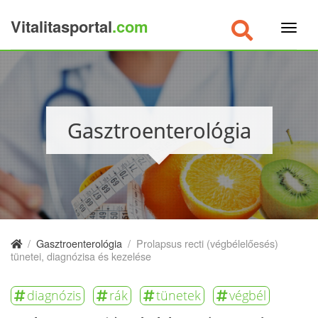
Vitalitasportal
.com
×
Gasztroenterológia
/
Gasztroenterológia
/
Prolapsus recti (végbélelőesés)
tünetei, diagnózisa és kezelése
diagnózis
rák
tünetek
végbél