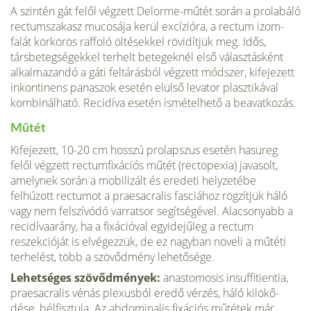
A szintén gát felől végzett Delorme-műtét során a prolabáló
rec­tumszakasz mucosája kerül excízióra, a rectum izom­
falát körkörös raffoló öltésekkel rövidítjük meg. Idős,
társbetegségekkel terhelt betegeknél első választásként
alkalmazandó a gáti feltárásból végzett módszer, kife­jezett
inkontinens panaszok esetén elülső levator plasz­tikával
kombinálható. Recidíva esetén ismételhető a be­avatkozás.
Műtét
Kifejezett, 10-20 cm hosszú prolapszus esetén hasüreg
felől végzett rectumfixációs műtét (rectopexia) javasolt,
amelynek során a mobilizált és eredeti hely­zetébe
felhúzott rectumot a praesacralis fasciához rög­zítjük háló
vagy nem felszívódó varratsor segítségével. Alacsonyabb a
recidívaarány, ha a fixációval egyidejű­leg a rectum
reszekcióját is elvégezzük, de ez nagyban növeli a műtéti
terhelést, több a szövődmény lehetősége.
Lehetséges szövődmények:
anastomosis insuffitientia,
praesacralis vénás plexusból eredő vérzés, háló kilökő­
dése, bélfisztula. Az abdominalis fixációs műtétek már