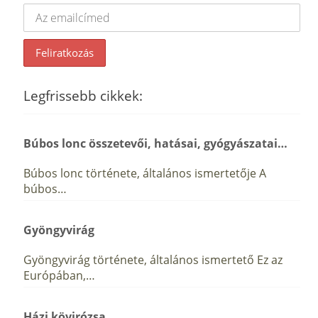
Legfrissebb cikkek:
Búbos lonc összetevői, hatásai, gyógyászatai…
Búbos lonc története, általános ismertetője A
búbos…
Gyöngyvirág
Gyöngyvirág története, általános ismertető Ez az
Európában,…
Házi kövirózsa