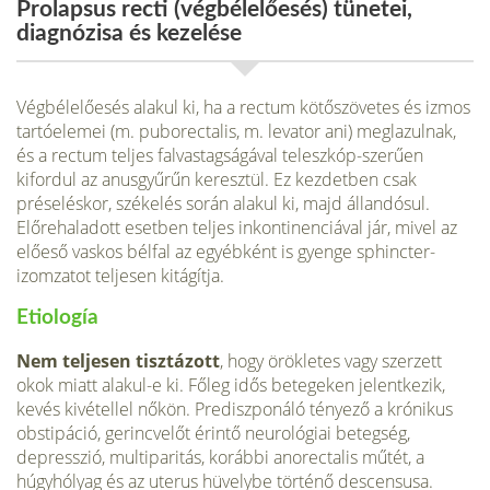
Prolapsus recti (végbélelőesés) tünetei,
diagnózisa és kezelése
Végbélelőesés alakul ki, ha a rectum kötőszövetes és iz­mos
tartóelemei (m. puborectalis, m. levator ani) meg­lazulnak,
és a rectum teljes falvastagságával teleszkóp-szerűen
kifordul az anusgyűrűn keresztül. Ez kezdetben csak
préseléskor, székelés során alakul ki, majd állandósul.
Előrehaladott esetben teljes inkontinenciával jár, mivel az
előeső vaskos bélfal az egyébként is gyenge sphincter-
izomzatot teljesen kitágítja.
Etiología
Nem teljesen tisztázott
, hogy örökletes vagy szerzett
okok miatt alakul-e ki. Főleg idős betegeken jelentkezik,
kevés kivétellel nőkön. Prediszponáló tényező a króni­kus
obstipáció, gerincvelőt érintő neurológiai betegség,
depresszió, multiparitás, korábbi anorectalis műtét, a
húgyhólyag és az uterus hüvelybe történő descensusa.