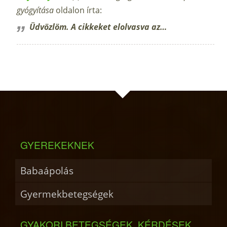
gyógyítása
oldalon írta:
Üdvözlöm. A cikkeket elolvasva az…
GYEREKEKNEK
Babaápolás
Gyermekbetegségek
GYAKORI BETEGSÉGEK, KÉRDÉSEK