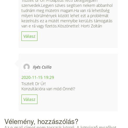
Tisztelt dr Úr! Prolapsus recti betegségben
szenvedek.Legyen szives segitsen nekem abbanhol
tudnám meg mütetni magam.Ha van rá lehetőség
milyen körülmények között lehet ezt a problémát
kezelni,és ez a mütét mennyibe kerül,és támogatás
van e rá vagy fizetös.Köszönettel: Horti Zoltán
Válasz
Ilyés Csilla
2020-11-15 19:29
Tisztelt Dr Úr!
Konzultációra van mód Önnél?
Válasz
Vélemény, hozzászólás?
Az e-mail címet nem tesszük közzé.
A kötelező mezőket