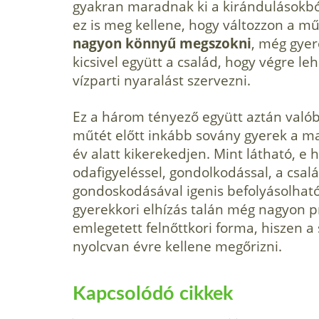
gyakran maradnak ki a kirándulásokból,
ez is meg kellene, hogy változzon a mű
nagyon könnyű megszokni
, még gye­
kicsivel együtt a család, hogy végre l
vízparti nyaralást szervezni.
Ez a három tényező együtt aztán való
műtét előtt inkább sovány gyerek a m
év alatt kikerekedjen. Mint látható, e 
odafigyeléssel, gondolkodással, a csal
gondoskodásával igenis befolyásolható
gyerekkori elhízás talán még nagyon p
emlegetett felnőttkori forma, hiszen a
nyolcvan évre kellene megőrizni.
Kapcsolódó cikkek