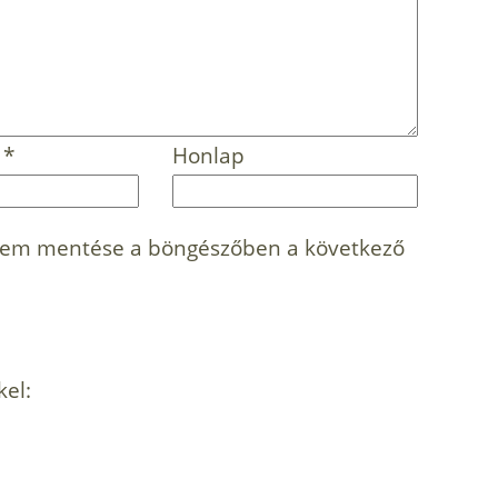
m
*
Honlap
mem mentése a böngészőben a következő
kel: