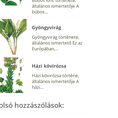
Búbos lonc története,
általános ismertetője A
búbos…
Gyöngyvirág
Gyöngyvirág története,
általános ismertető Ez az
Európában,…
Házi kövirózsa
Házi kövirózsa történe,
általános ismertetője A
házi…
olsó hozzászólások: