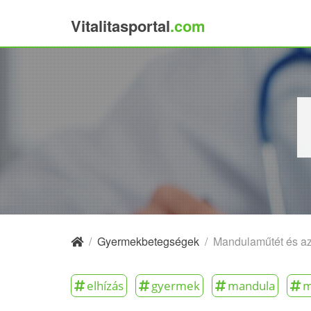
Vitalitasportal
.com
×
/
Gyermekbetegségek
/
Mandulaműtét és az
elhízás
gyermek
mandula
m