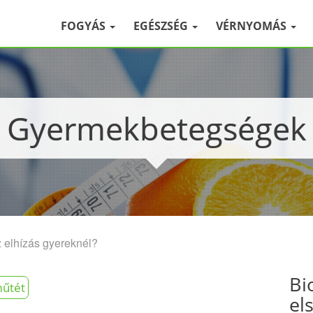
FOGYÁS
EGÉSZSÉG
VÉRNYOMÁS
Gyermekbetegségek
 elhízás gyereknél?
Bi
űtét
el