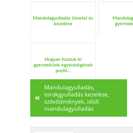
Mandulagyulladás tünetei és
Mandulag
kezelése
gyermek
Hogyan hozzuk ki
gyermekünk egyéniségének
pozití...
Mandulagyulladás,
torokgyulladás kezelése,
szövődmények, idült
mandulagyulladás