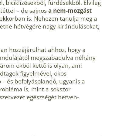
 biciklizésekből, fürdésekből. Elvileg
téttel – de sajnos
a nem-mozgást
rekkorban is. Nehezen tanulja meg a
ehetne hétvégére nagy kirándulásokat,
ban hozzájárulhat ahhoz, hogy a
andulájától megsza­badulva néhány
három okból kettő is olyan, ami
ádtagok figyelmével, okos
 – és befolyásolandó, ugyanis a
robléma is, mint a sokszor
 szervezet egészségét hetven-