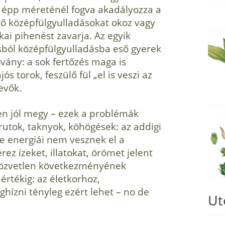
épp méreténél fog­va akadályozza a
rő középfül­gyulladásokat okoz vagy
kai pihenést zavarja. Az egyik
­ból középfülgyulladásba eső gyerek
ovány: a sok fertőzés maga is
jós torok, feszülő fül „el is veszi az
evők.
n jól megy – ezek a problémák
utok, taknyok, köhögések: az addigi
te energiái nem vesznek el a
rez ízeket, illatokat, örömet jelent
s közvetlen következményének
mértékig: az életkorhoz,
hízni tényleg ezért lehet – no de
Ut