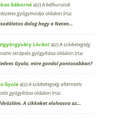
ekas Gáborné
a(z)
A bélhurutok
észetes gyógymódja
oldalon írta:
sodálatos dolog hogy a Neten…
ntgyörgyváry Lóránt
a(z)
A szívbetegség
rnatív terápiás gyógyítása
oldalon írta:
edves Gyula, mire gondol pontosabban?
os Gyula
a(z)
A szívbetegség alternatív
piás gyógyítása
oldalon írta:
dvözlöm. A cikkeket elolvasva az…