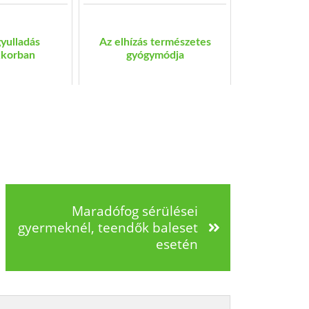
yulladás
Az elhízás természetes
korban
gyógymódja
Maradófog sérülései
gyermeknél, teendők baleset
esetén