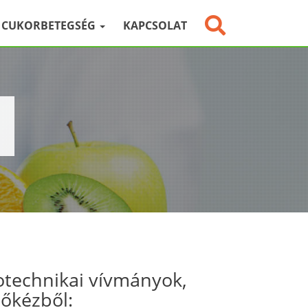
CUKORBETEGSÉG
KAPCSOLAT
otechnikai vívmányok,
sőkézből: