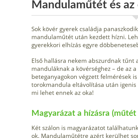
Mandulaműtét és az 
Sok kövér gyerek családja panaszkodik,
mandulaműtét után kezdett hízni. Lehe
gyerekkori elhízás egyre döbbenetes
Első hallásra nekem abszurdnak tűnt 
manduláknak a kövérséghez – de az a 
beteganyagokon végzett felmérések is ig
torokmandula eltávolítása után igenis 
mi lehet ennek az oka!
Magyarázat a hízásra (műtét
Két szálon is magyarázatot találhatunk
ok. Mandulaműtétre azért kerülhet sor