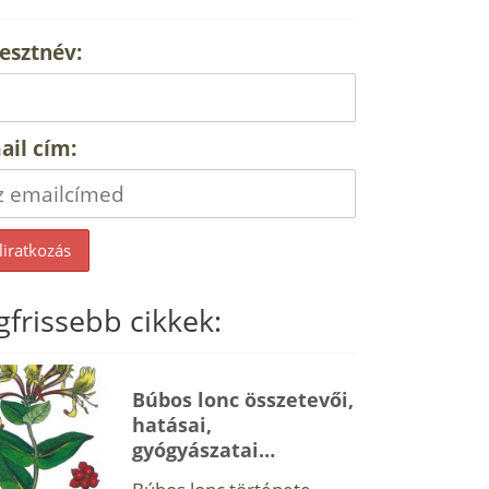
esztnév:
ail cím:
gfrissebb cikkek:
Búbos lonc összetevői,
hatásai,
gyógyászatai…