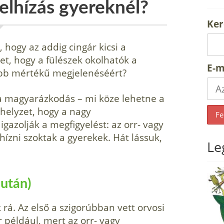
elhízás gyereknél?
Ker
 hogy az addig cingár kicsi a
t, hogy a fülészek okolhatók a
E-m
ebb mértékű megjelenéséért?
a magyarázkodás – mi köze lehetne a
helyzet, hogy a nagy
azolják a megfi­gyelést: az orr- vagy
hízni szoktak a gyerekek. Hát lássuk,
Le
 után)
 rá. Az első a szigorúbban vett orvosi
 például, mert az orr- vagy