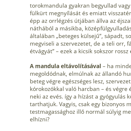
torokmandula gyakran begyullad vagy 
fülkürt megnyílását és emiatt visszaté
épp az orrlégzés útjában állva az éjsza
náthából a másikba, középfülgyulladás
általában „beteges külsejű”, sápadt, s
megviseli a szervezetet, de a teli orr, fá
étvágyát” – ezek a kicsik sokszor rossz 
A mandula eltávolításával
– ha minde
megoldódnak, elmúlnak az állandó hur
beteg végre egészséges lesz, szerveze
kórokozókkal való harc­ban – és végre é
neki az evés. így a hízást a gyógyulá
tarthatjuk. Va­gyis, csak egy bizonyos 
testmagassághoz illő normál súlyig meg
elhízni?