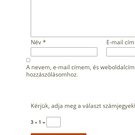
Név
*
E-mail cí
A nevem, e-mail címem, és weboldalcí
hozzászólásomhoz.
Kérjük, adja meg a választ számjegyek
3 × 1 =