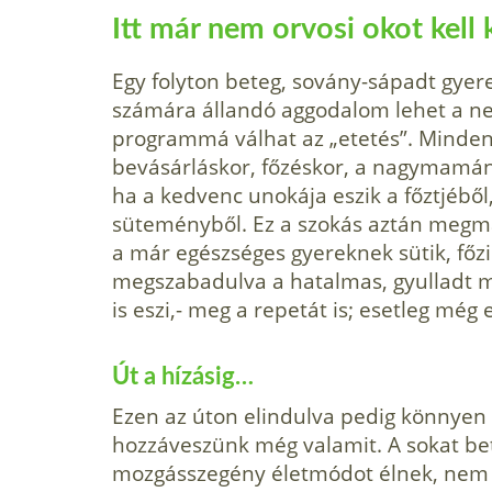
Itt már nem orvosi okot kell 
Egy folyton beteg, sovány­-sápadt gyer
számára állandó aggodalom lehet a nem
programmá válhat az „etetés”. Mindenk
bevásárláskor, főzéskor, a nagymamá
ha a ked­venc unokája eszik a főztjéből
süteményből. Ez a szokás aztán megma
a már egészséges gyereknek sütik, főzik
megszabadulva a hatalmas, gyulladt m
is eszi,- meg a repetát is; esetleg még 
Út a hízásig…
Ezen az úton elindulva pedig könnyen el
hozzáveszünk még valamit. A sokat bet
mozgásszegény életmódot élnek, nem s