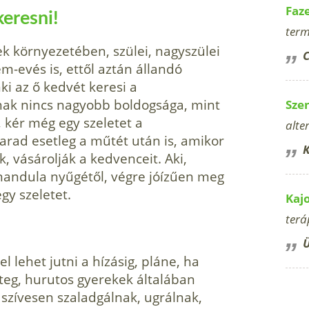
Faz
keresni!
term
ek környezetében, szülei, nagyszülei
C
-evés is, ettől aztán állandó
i az ő kedvét keresi a
nak nincs nagyobb boldogsága, mint
Sze
, kér még egy szeletet a
alte
rad esetleg a műtét után is, amikor
K
, vásárolják a kedvenceit. Aki,
andula nyűgétől, végre jóízűen meg
egy szeletet.
Kaj
terá
Ü
 lehet jutni a hízásig, pláne, ha
eg, hurutos gyerekek álta­lában
zívesen szaladgálnak, ugrálnak,