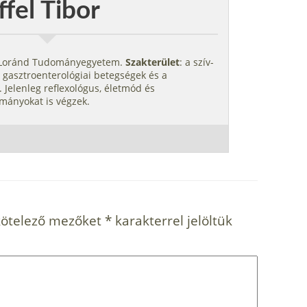
ffel Tibor
s Loránd Tudományegyetem.
Szakterület
: a szív-
 gasztroenterológiai betegségek és a
 Jelenleg reflexológus, életmód és
mányokat is végzek.
kötelező mezőket
*
karakterrel jelöltük