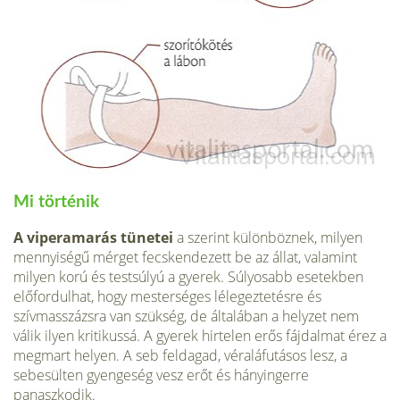
Mi történik
A viperamarás tünetei
a szerint különböznek, milyen
mennyiségű mérget fecskendezett be az állat, valamint
milyen korú és testsúlyú a gyerek. Súlyosabb esetekben
előfordulhat, hogy mesterséges lélegeztetésre és
szívmasszázsra van szükség, de általában a helyzet nem
válik ilyen kritikussá. A gyerek hirtelen erős fájdalmat érez a
megmart helyen. A seb feldagad, véraláfutásos lesz, a
sebesül­ten gyengeség vesz erőt és hányingerre
panaszkodik.