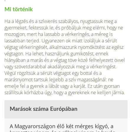
Mi történik
Ha a légzés és a szívverés szabályos, nyugtassuk meg a
gyermeket, fektessük le, és próbáljuk meg elérni, hogy ne
mozogjon, mert ha lassabb a vérkeringés, a méreg is
lassabban terjed. Ugyanezen ok miatt izoláljuk a sérült
végtag vérkeringését, alkalmazzunk nyomókötést az egész
végtagon. Ha lehet, használjunk gumikötést, ennek
hiányában a marás és a végtag töve közé felhelyezett övvel
vagy szövetdarabbal akadályozzuk meg a vérkeringést.
Végül rögzítsük a sérült végtagot egy bottal és a
marásnyomot tartsuk lejjebb a szív magasságánál: ne
emelje fel a gyerek a lábát vagy a karját. Ez után gyorsan
szállítsuk kórházba úgy, hogy a gyereknek ne kelljen járnia.
Marások száma Európában
A Magyarországon élő két mérges kígyó, a