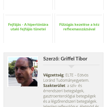
Fejfájás - A hipertóniára
Fülzúgás kezelése a kéz
utaló fejfájás tünetei
reflexmasszázsával
Szerző: Griffel Tibor
Végzettség
: ELTE – Eötvös
Loránd Tudományegyetem.
Szakterület
: a szív- és
érrendszeri betegségek,
gasztroenterológiai betegségek
és a légzőrendszeri betegségek.
Jelenleg reflexológus, életmód és