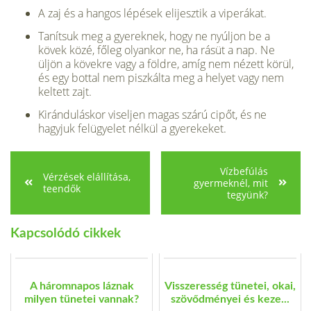
A zaj és a hangos lépések elijesztik a viperákat.
Tanítsuk meg a gyereknek, hogy ne nyúljon be a
kövek közé, főleg olyankor ne, ha rásüt a nap. Ne
üljön a kövekre vagy a földre, amíg nem nézett körül,
és egy bottal nem piszkálta meg a helyet vagy nem
keltett zajt.
Kiránduláskor viseljen magas szárú cipőt, és ne
hagyjuk felügyelet nélkül a gyerekeket.
Vízbefúlás
Vérzések elállítása,
gyermeknél, mit
teendők
tegyünk?
Kapcsolódó cikkek
A háromnapos láznak
Visszeresség tünetei, okai,
milyen tünetei vannak?
szövődményei és keze...