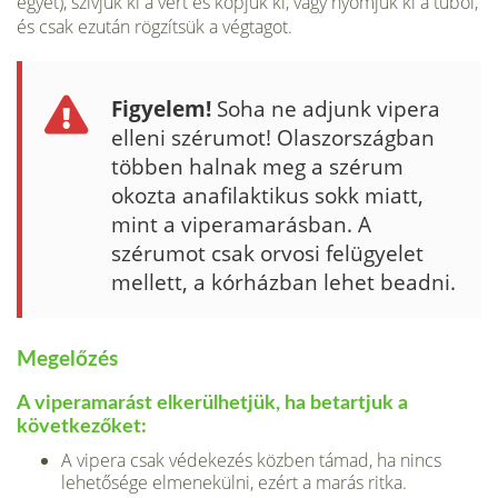
egyet), szívjuk ki a vért és köpjük ki, vagy nyomjuk ki a tűből,
és csak ezután rögzítsük a végtagot.
Figyelem!
Soha ne adjunk vipera
elleni szérumot! Olaszországban
többen halnak meg a szérum
okozta anafilaktikus sokk miatt,
mint a viperamarásban. A
szérumot csak orvosi felügyelet
mellett, a kórházban lehet beadni.
Megelőzés
A viperamarást elkerül­hetjük, ha betartjuk a
következőket:
A vipera csak védekezés közben támad, ha nincs
lehetősége elmenekülni, ezért a marás ritka.