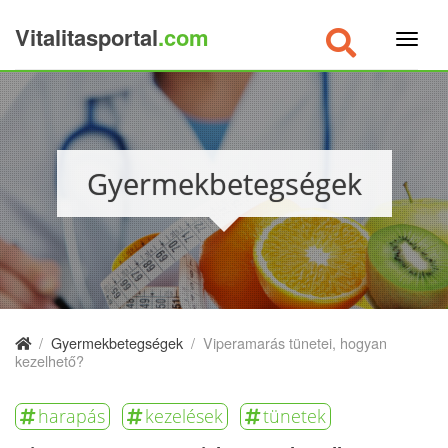
Vitalitasportal
.com
×
Gyermekbetegségek
/
Gyermekbetegségek
/
Viperamarás tünetei, hogyan
kezelhető?
harapás
kezelések
tünetek