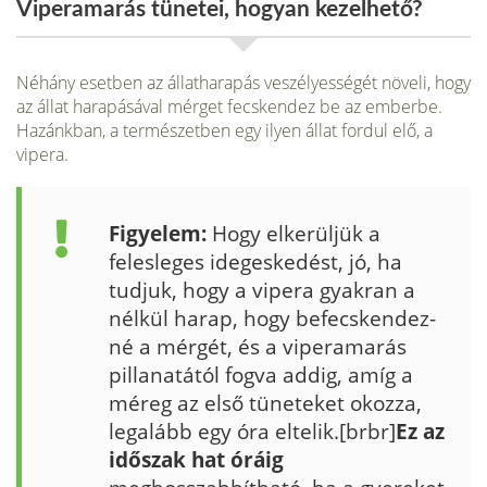
Viperamarás tünetei, hogyan kezelhető?
Néhány esetben az állatharapás veszé­lyességét növeli, hogy
az állat harapásával mérget fecskendez be az emberbe.
Hazánkban, a természetben egy ilyen állat fordul elő, a
vipera.
Figyelem:
Hogy elkerüljük a
felesleges idegeskedést, jó, ha
tudjuk, hogy a vipera gyakran a
nélkül harap, hogy befecskendez­
né a mérgét, és a viperamarás
pillanatától fogva addig, amíg a
méreg az első tünete­ket okozza,
legalább egy óra eltelik.[brbr]
Ez az
időszak hat óráig