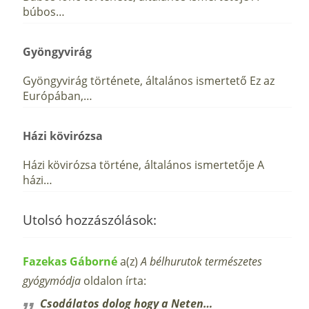
búbos…
Gyöngyvirág
Gyöngyvirág története, általános ismertető Ez az
Európában,…
Házi kövirózsa
Házi kövirózsa történe, általános ismertetője A
házi…
Utolsó hozzászólások:
Fazekas Gáborné
a(z)
A bélhurutok természetes
gyógymódja
oldalon írta:
Csodálatos dolog hogy a Neten…