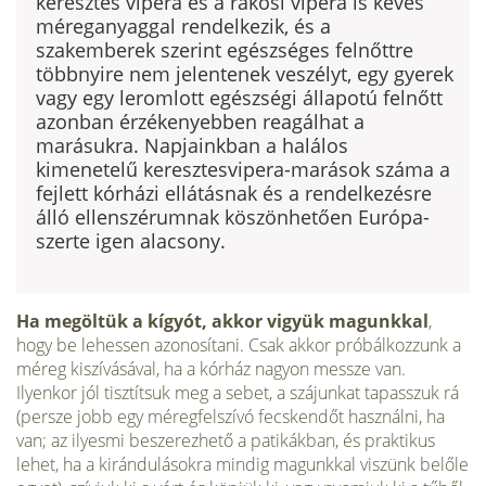
keresz­tes vipera és a rákosi vipera is kevés
méreganyaggal rendelkezik, és a
szakemberek szerint egészséges fel­nőttre
többnyire nem jelentenek veszélyt, egy gyerek
vagy egy leromlott egészségi állapotú felnőtt
azon­ban érzékenyebben reagálhat a
marásukra. Napjaink­ban a halálos
kimenetelű keresztesvipera-marások száma a
fejlett kórházi ellátásnak és a rendelkezésre
álló ellenszérumnak köszönhetően Európa-
szerte igen alacsony.
Ha megöltük a kígyót, akkor vigyük magunkkal
,
hogy be lehessen azonosítani. Csak akkor próbál­kozzunk a
méreg kiszívásával, ha a kórház nagyon messze van.
Ilyenkor jól tisztítsuk meg a sebet, a szájunkat tapasszuk rá
(persze jobb egy méregfelszívó fecskendőt használni, ha
van; az ilyesmi beszerezhető a patikákban, és praktikus
lehet, ha a ki­rándulásokra mindig magunkkal viszünk belőle