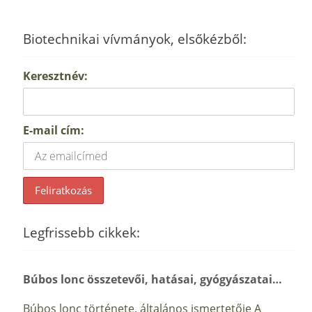
Biotechnikai vívmányok, elsőkézből:
Keresztnév:
E-mail cím:
Legfrissebb cikkek:
Búbos lonc összetevői, hatásai, gyógyászatai…
Búbos lonc története, általános ismertetője A