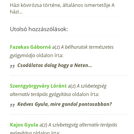
Házi kövirózsa történe, általános ismertetője A
házi…
Utolsó hozzászólások:
Fazekas Gáborné
a(z)
A bélhurutok természetes
gyógymódja
oldalon írta:
Csodálatos dolog hogy a Neten…
Szentgyörgyváry Lóránt
a(z)
A szívbetegség
alternatív terápiás gyógyítása
oldalon írta:
Kedves Gyula, mire gondol pontosabban?
Kajos Gyula
a(z)
A szívbetegség alternatív terápiás
gyógyítása
oldalon írta: