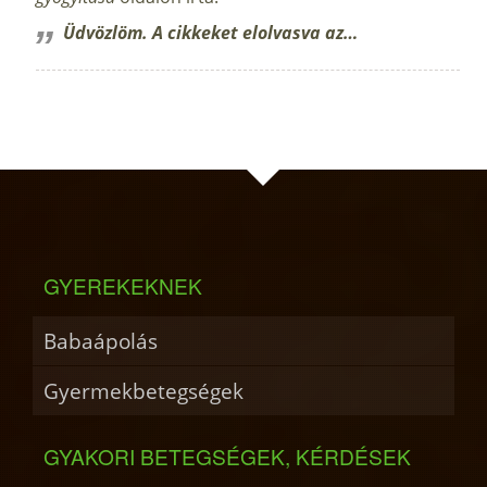
Üdvözlöm. A cikkeket elolvasva az…
GYEREKEKNEK
Babaápolás
Gyermekbetegségek
GYAKORI BETEGSÉGEK, KÉRDÉSEK