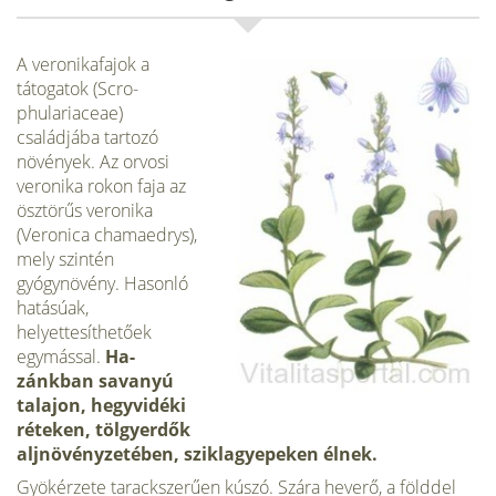
A veronikafajok a
tátogatok (Scro-
phulariaceae)
családjába tartozó
növények. Az orvosi
veronika rokon faja az
ösztörűs veronika
(Veronica chamaedrys),
mely szintén
gyógynövény. Hasonló
ha­tásúak,
helyettesíthetőek
egymással.
Ha­
zánkban savanyú
talajon, hegyvidéki
réteken, tölgyerdők
aljnövényzetében, sziklagyepeken élnek.
Gyökérzete tarackszerűen kúszó. Szára heverő, a földdel