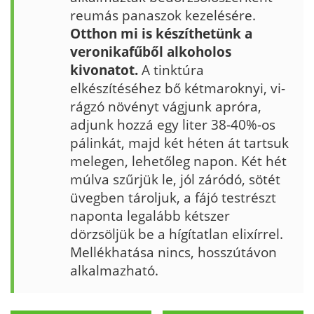
reumás panaszok kezelésére.
Otthon mi is készít­hetünk a
veronikafűből alkoholos
kivonatot.
A tinktúra
elkészítéséhez bő kétmaroknyi, vi­
rágzó növényt vágjunk apróra,
adjunk hozzá egy liter 38-40%-os
pálinkát, majd két héten át tartsuk
melegen, lehetőleg napon. Két hét
múl­va szűrjük le, jól záródó, sötét
üvegben tárol­juk, a fájó testrészt
naponta legalább kétszer
dörzsöljük be a hígítatlan elixírrel.
Mellékhatá­sa nincs, hosszútávon
alkalmazható.