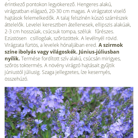
érintkező pontokon legyökerező. Hengeres alakú,
virágzatban elágazó, 20-30 cm magas. A virágzatot viselő
hajtások felemelkedők. A talaj felszínén kúszó szárrészek
áttelelők. Levelei keresztben átellenesek, ellipszis alakúak,
2-3 cm hosszúak, csúcsuk tompa, szélük fűrészes.
Ezüstösen csillogóak, szőrözöttek. A levélnyél rövid.
Virágzata fürtös, a levelek hónaljában ered.
A szirmok
színe ibolyás vagy világoskék. Június-júliusban
nyílik.
Termése fordított szív alakú, csúcsán mirigyes,
szőrös toktermés. A növény virágzó hajtásait gyűjtik
júniustól júliusig. Szaga jellegzetes, íze kesernyés,
összehúzó.