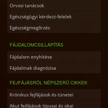
Orvosi tanácsok
Egészségügyi kérdezz-felelek
Egészségmegőrzés
FÁJDALOMCSILLAPÍTÁS
Fájdalom enyhítése
Fájdalmak diagnózisa
FEJFÁJÁSRÓL NÉPSZERŰ CIKKEK
Krónikus fejfájások és tünetei
Akut fejfájások típusai és okai