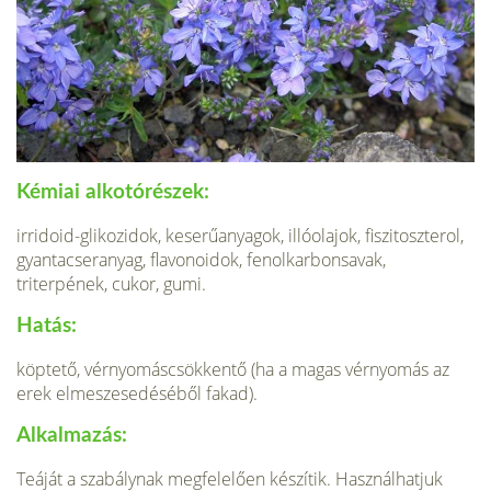
Kémiai alkotórészek:
irridoid-glikozidok, keserűanyagok, illóolajok, fiszitoszterol,
gyantacseranyag, flavonoidok, fenolkarbon­savak,
triterpének, cukor, gumi.
Hatás:
köptető, vérnyomáscsökkentő (ha a magas vérnyomás az
erek elmeszesedéséből fakad).
Alkalmazás:
Teáját a szabálynak megfelelően készítik. Hasz­nálhatjuk