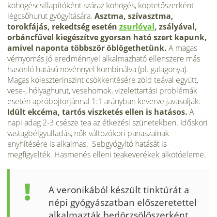
köhögéscsillapítóként száraz köhö­gés, köptetőszerként
légcsőhurut gyógyítására.
Asztma, szívasztma,
torokfájás, rekedtség esetén
zsurlóval
, zsályával,
orbáncfűvel kiegészít­ve gyorsan ható szert kapunk,
amivel naponta többször öblögethetünk.
A magas
vérnyomás jó eredménnyel alkalmazható ellenszere más
hasonló hatású növénnyel kombinálva (pl. ga­lagonya).
Magas koleszterinszint csökkentésé­re zöld teával együtt,
vese-, hólyaghurut, vese­homok, vizelettartási problémák
esetén apró­bojtorjánnal 1:1 arányban keverve javasolják.
Idült ekcéma, tartós viszketés ellen is hatásos.
A
napi adag 2-3 csésze tea az étkezési szünetek­ben. Időskori
vastagbélgyulladás, nők változó­kori panaszainak
enyhítésére is alkalmas. Seb­gyógyító hatását is
megfigyelték. Hasmenés el­leni teakeverékek alkotóeleme.
A veronikából készült tinktúrát a
népi gyógyászatban elősze­retettel
alkalmazták bedörzsölőszerként