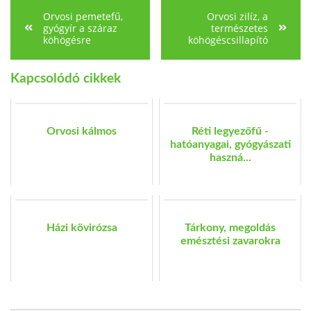
Orvosi pemetefű,
Orvosi zilíz, a
gyógyír a száraz
természetes
köhögésre
köhögéscsillapító
Kapcsolódó cikkek
Orvosi kálmos
Réti legyezőfű -
hatóanyagai, gyógyászati
haszná...
Házi kövirózsa
Tárkony, megoldás
emésztési zavarokra