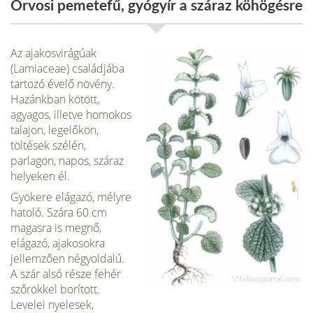
Orvosi pemetefű, gyógyír a száraz köhögésre
Az ajakosvirágúak
(Lamiaceae) családjába
tartozó évelő növény.
Hazánkban kötött,
agyagos, illetve homokos
talajon, legelőkön,
töltések szélén,
parlagon, napos, száraz
helyeken él.
Gyökere elágazó, mélyre
hatoló. Szára 60 cm
magasra is megnő,
elágazó, ajakosokra
jellemzően négyoldalú.
A szár alsó része fehér
szőrökkel borított.
Levelei nyelesek,