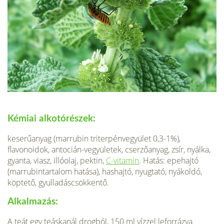
Kémiai alkotórészek:
keserűanyag (marru­bin triterpénvegyület 0,3-1%),
flavonoidok, antocián-vegyületek, cserzőanyag, zsír, nyálka,
gyanta, viasz, illóolaj, pektin,
C-vitamin
. Hatás: epehajtó
(marrubintartalom hatása), hashaj­tó, nyugtató, nyákoldó,
köptető, gyulladáscsök­kentő.
Alkalmazás:
A teát egy teáskanál drog­ból, 150 ml vízzel leforrázva