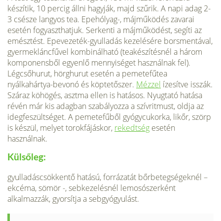
készítik, 10 percig állni hagyják, majd szűrik. A napi adag 2-
3 csé­sze langyos tea. Epehólyag-, májműködés zava­rai
esetén fogyaszthatjuk. Serkenti a májműkö­dést, segíti az
emésztést. Epevezeték-gyulladás kezelésére borsmentával,
gyermekláncfűvel kombinálható (teakészítésnél a három
kompo­nensből egyenlő mennyiséget használnak fel).
Légcsőhurut, hörghurut esetén a pemetefűtea
nyálkahártya-bevonó és köptetőszer.
Mézzel
ízesítve isszák.
Száraz köhögés, asztma ellen is hatásos. Nyugtató hatása
révén már kis adagban szabályozza a szívritmust, oldja az
idegfe­szültséget. A pemetefűből gyógycukorka, likőr, szörp
is készül, melyet torokfájáskor,
rekedtség
esetén
használnak.
Külsőleg:
gyulladáscsök­kentő hatású, forrázatát bőrbetegségeknél –
ek­céma, sömör -, sebkezelésnél lemosószerként
alkalmazzák, gyorsítja a sebgyógyulást.