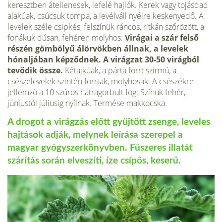
keresztben átellenesek, lefelé hajlók. Kerek vagy tojásdad
alakúak, csúcsuk tompa, a levélváll nyélre keskenyedő. A
levelek széle csipkés, felszínük ráncos, ritkán szőrözött, a
fonákuk dúsan, fehéren molyhos.
Virágai a szár felső
részén gömbölyű álörvökben állnak, a levelek
hónaljában képződnek. A virágzat 30-50 virágból
tevődik össze.
Kétajkúak, a párta forrt szirmú, a
csészelevelek szintén forrtak, molyhosak. A csészékre
jellemző a 10 szúrós hátragörbült fog. Színük fehér,
júniustól júliusig nyílnak. Termése makkocska.
A drogot a virágzás előtt gyűjtött zsenge, leveles
hajtások adják, melynek leírása szerepel a
magyar gyógyszerkönyvben.
Fűszeres illatát
szárítás során elveszíti, íze csípős, keserű.