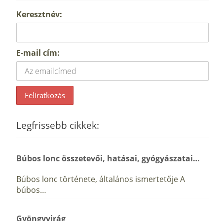
Keresztnév:
E-mail cím:
Legfrissebb cikkek:
Búbos lonc összetevői, hatásai, gyógyászatai…
Búbos lonc története, általános ismertetője A
búbos…
Gyöngyvirág