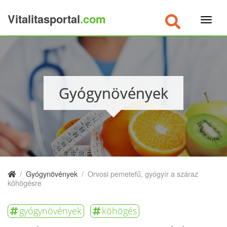
Vitalitasportal
.com
×
Gyógynövények
/
Gyógynövények
/
Orvosi pemetefű, gyógyír a száraz
köhögésre
gyógynövények
köhögés