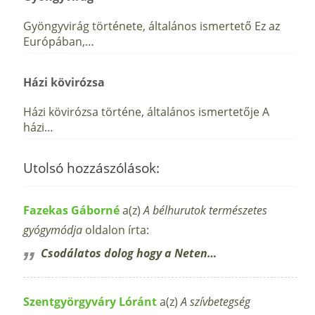
Gyöngyvirág története, általános ismertető Ez az
Európában,…
Házi kövirózsa
Házi kövirózsa történe, általános ismertetője A
házi…
Utolsó hozzászólások:
Fazekas Gáborné
a(z)
A bélhurutok természetes
gyógymódja
oldalon írta:
Csodálatos dolog hogy a Neten…
Szentgyörgyváry Lóránt
a(z)
A szívbetegség