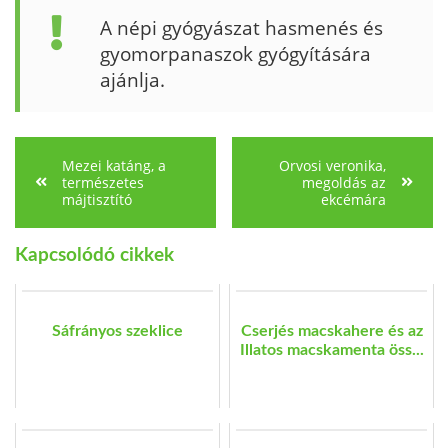
A népi gyógyászat hasmenés és
gyomorpa­naszok gyógyítására
ajánlja.
Mezei katáng, a
Orvosi veronika,
természetes
megoldás az
májtisztító
ekcémára
Kapcsolódó cikkek
Sáfrányos szeklice
Cserjés macskahere és az
Illatos macskamenta öss...