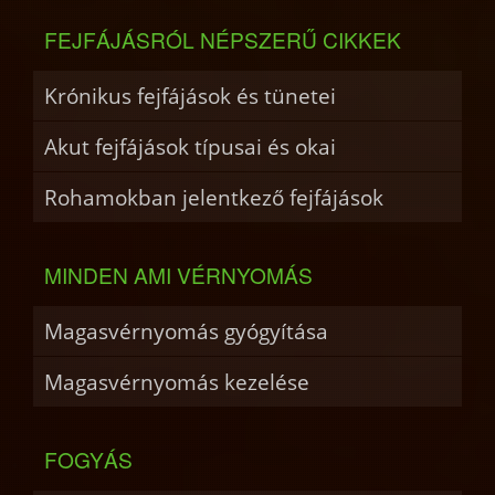
FEJFÁJÁSRÓL NÉPSZERŰ CIKKEK
Krónikus fejfájások és tünetei
Akut fejfájások típusai és okai
Rohamokban jelentkező fejfájások
MINDEN AMI VÉRNYOMÁS
Magasvérnyomás gyógyítása
Magasvérnyomás kezelése
FOGYÁS