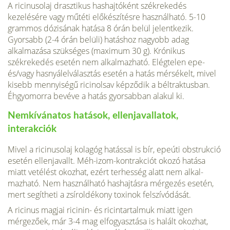
A ricinusolaj drasztikus hashajtóként székrekedés
kezelésére vagy műtéti előkészítésre használható. 5-10
grammos dózisának hatása 8 órán belül jelentkezik.
Gyorsabb (2-4 órán belüli) hatáshoz nagyobb adag
alkalmazása szükséges (maximum 30 g). Krónikus
székrekedés esetén nem alkalmazható. Elégtelen epe-
és/vagy hasnyálelválasztás esetén a hatás mérsékelt, mivel
kisebb mennyiségű ricinolsav képződik a béltraktusban.
Éhgyo­morra bevéve a hatás gyorsabban alakul ki.
Nemkívánatos hatások, ellenjavallatok,
interakciók
Mivel a ricinusolaj kolagóg hatással is bír, epeúti obstrukció
esetén ellenjavallt. Méh-izom-kontrakciót okozó hatása
miatt vetélést okozhat, ezért terhesség alatt nem alkal­
mazható. Nem használható hashajtásra mérgezés esetén,
mert segítheti a zsíroldékony toxinok felszívódását.
A ricinus magjai ricinin- és ricintartalmuk miatt igen
mérgezőek, már 3-4 mag elfo­gyasztása is halált okozhat,