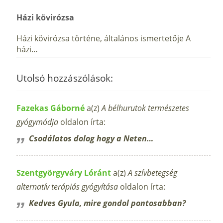
Házi kövirózsa
Házi kövirózsa történe, általános ismertetője A
házi…
Utolsó hozzászólások:
Fazekas Gáborné
a(z)
A bélhurutok természetes
gyógymódja
oldalon írta:
Csodálatos dolog hogy a Neten…
Szentgyörgyváry Lóránt
a(z)
A szívbetegség
alternatív terápiás gyógyítása
oldalon írta:
Kedves Gyula, mire gondol pontosabban?