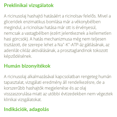
Preklinikai vizsgálatok
A ricinusolaj hashajtó hatásáért a ricinolsav felelős. Mivel a
gliceridek enzimatikus bom­lása már a vékonybélben
megindul, a ricinolsav hatása már ott is érvényesül,
nemcsak a vastagbélben (ezért jelentkeznek a kellemetlen
hasi görcsök). A hatás mechanizmusa még nem teljesen
+
+
tisztázott, de szerepe lehet a Na
-K
-ATP-áz gátlásának, az
adenilát-cikláz aktiválásának, a prosztaglandinok tokozott
képződésének.
Humán bizonyítékok
A ricinusolaj alkalmazásával kapcsolatban rengeteg humán
tapasztalat, vizsgálati ered­mény áll rendelkezésre, de a
korszerűbb hashajtók megjelenése és az olaj
visszaszorulása miatt az utóbbi évtizedekben nem végeztek
klinikai vizsgálatokat.
Indikációk, adagolás