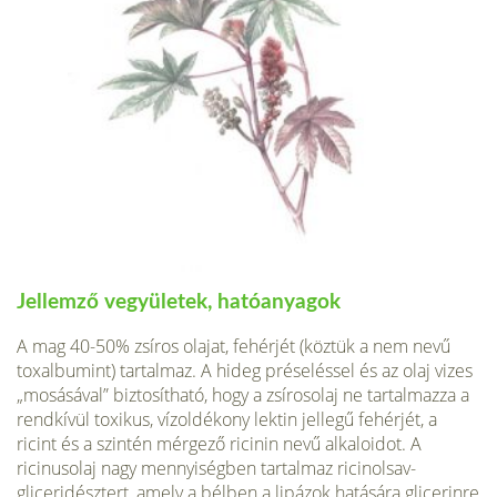
Jellemző vegyületek, hatóanyagok
A mag 40-50% zsíros olajat, fehérjét (köztük a nem nevű
toxalbumint) tartalmaz. A hi­deg préseléssel és az olaj vizes
„mosásával” biztosítható, hogy a zsírosolaj ne tartalmazza a
rendkívül toxikus, vízoldékony lektin jellegű fehérjét, a
ricint és a szintén mérgező ricinin nevű alkaloidot. A
ricinusolaj nagy mennyiségben tartalmaz ricinolsav-
gliceridésztert, amely a bélben a lipázok hatására glicerinre