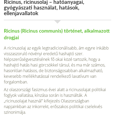
Ricinus, ricinusolaj – hatóanyagai,
gyógyászati használat, hatások,
ellenjavallatok
Ricinus (Ricinus communis) történet, alkalmazott
drogjai
A ricinusolaj az egyik legtradicionálisabb, ám egyre inkább
visszaszoruló növényi eredetű hashajtó szer.
Népszerűségvesztésének fő okai közé tartozik, hogy a
hashajtó hatás hasi görcsökkel társul, és ma már számos,
hasonlóan hatásos, de biztonságosabban alkalmaz­ható,
kevesebb mellékhatással rendelkező laxatívum van
forgalomban.
Az olaszországi fasizmus évei alatt a ricinusolajat politikai
foglyok vallatása, kínzása során is használták. A
„ricinusolajat használ” kifejezés Olaszországban
napjainkban az inkorrekt, erőszakos politikai cselekvés
szinonimája.