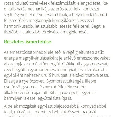
rosszindulatú törekvések felszámolását, elengedését. Ra­
dikális hatásmechanikája az erős testi-lelki kontraszt
segítségével lehetővé teszi a hibák, a helytelen látásmód
felismerését, megkönnyíti korrigálásukat, és ezzel
harmonikusabb, letisztultabb létezés felé terel. Segíti a
tisztább, fiatalosabb törekvések megjelenését.
Részletes ismertetése
Az emésztőcsatornából elejétől a végéig eltünteti a tűz
energia megnyilvánulásaiként jelenlévő emésztőnedveket,
visszafogja az emésztőenergiát. Csökkenti a gyomor­savat,
ezzel együtt a gyomor emésztőenergiáit, és a lerakodott,
egyébként nehezen ürülő hurutjait is eltávolíthatóvá teszi.
Ellazítja a nyelőcsövet. Gyomorsavtúltengés, illetve
nyelőcső-, gyomor- és nyombélfekély esetén
alkalomszerűen ajánlott. Kihajtja az epét, legyen az
bármilyen, s ezzel egyúttal fiatalítja is.
A belek mozgását egyrészt olajozottabbá, könnyedebbé
teszi, másrészt serkenti. A bélfalak összetapadását