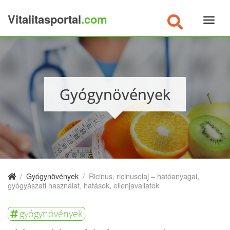
Vitalitasportal
.com
×
Gyógynövények
/
Gyógynövények
/
Ricinus, ricinusolaj – hatóanyagai,
gyógyászati használat, hatások, ellenjavallatok
gyógynövények