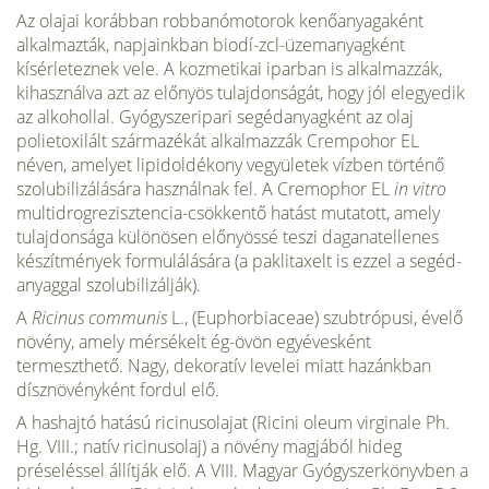
Az olajai korábban robbanómotorok kenőanyagaként
alkalmazták, napjainkban biodí-zcl-üzemanyagként
kísérleteznek vele. A kozmetikai iparban is alkalmazzák,
kihasználva azt az előnyös tulajdonságát, hogy jól elegyedik
az alkohollal. Gyógyszeripari segédanyag­ként az olaj
polietoxilált származékát alkalmazzák Crempohor EL
néven, amelyet lipidoldékony vegyületek vízben történő
szolubilizálására használnak fel. A Cremophor EL
in vitro
multidrogrezisztencia-csökkentő hatást mutatott, amely
tulajdonsága különösen előnyössé teszi daganatellenes
készítmények formulálására (a paklitaxelt is ezzel a segéd­
anyaggal szolubilizálják).
A
Ricinus communis
L., (Euphorbiaceae) szubtrópusi, évelő
növény, amely mérsékelt ég-övön egyévesként
termeszthető. Nagy, dekoratív levelei miatt hazánkban
dísznövényként fordul elő.
A hashajtó hatású ricinusolajat (Ricini oleum virginale Ph.
Hg. VIII.; natív ricinusolaj) a növény magjából hideg
préseléssel állítják elő. A VIII. Magyar Gyógyszer­könyvben a