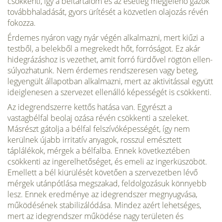
csökkenti, így a béltartalom és az esetleg megjelenő gázok
továbbhaladását, gyors ürítését a közvetlen olajozás révén
fokozza.
Érdemes nyáron vagy nyár végén alkalmazni, mert kiűzi a
testből, a belekből a megre­kedt hőt, forróságot. Ez akár
hidegrázáshoz is vezethet, amit forró fürdővel rögtön ellen­
súlyozhatunk. Nem érdemes rendszeresen vagy beteg,
legyengült állapotban alkalmazni, mert az aktivitással együtt
ideiglenesen a szervezet ellenálló képességét is csökkenti.
Az idegrendszerre kettős hatása van. Egyrészt a
vastagbélfal beolaj ozása révén csökkenti a szeleket.
Másrészt gátolja a bélfal felszívóképességét, így nem
kerülnek újabb irritatív anyagok, rosszul emésztett
táplálékok, mérgek a bélfalba. Ennek kö­vetkeztében
csökkenti az ingerelhetőséget, és emeli az ingerküszöböt.
Emellett a bél kiürülését követően a szervezetben lévő
mérgek utánpótlása megszakad, feldolgozá­suk könnyebb
lesz. Ennek eredménye az idegrendszer megnyugvása,
működésének stabilizálódása. Mindez azért lehetséges,
mert az idegrendszer működése nagy terü­leten és