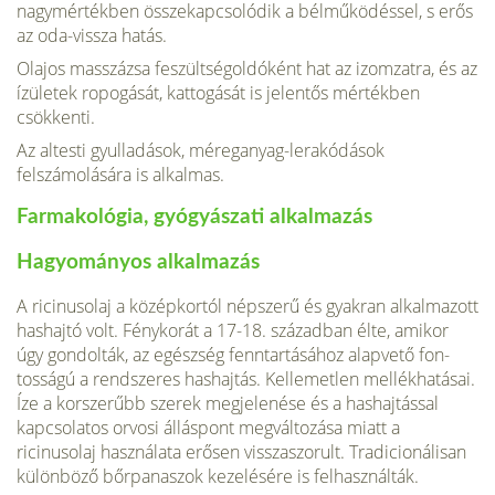
nagymértékben összekapcsolódik a bélműködéssel, s erős
az oda-vissza hatás.
Olajos masszázsa feszültségoldóként hat az izomzatra, és az
ízületek ropogását, kattogását is jelentős mértékben
csökkenti.
Az altesti gyulladások, méreganyag-lerakódások
felszámolására is alkalmas.
Farmakológia, gyógyászati alkalmazás
Hagyományos alkalmazás
A ricinusolaj a középkortól népszerű és gyakran alkalmazott
hashajtó volt. Fénykorát a 17-18. században élte, amikor
úgy gondolták, az egészség fenntartásához alapvető fon­
tosságú a rendszeres hashajtás. Kellemetlen mellékhatásai.
Íze a korszerűbb szerek meg­jelenése és a hashajtással
kapcsolatos orvosi álláspont megváltozása miatt a
ricinusolaj használata erősen visszaszorult. Tradicionálisan
különböző bőrpanaszok kezelésére is fel­használták.