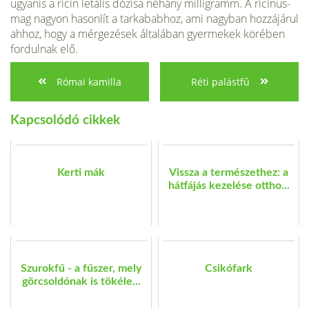
ugyanis a ricin letális dózisa néhány milligramm. A ricinus­
mag nagyon hasonlít a tarkababhoz, ami nagyban hozzájárul
ahhoz, hogy a mérgezések általában gyermekek körében
fordulnak elő.
Római kamilla
Réti palástfű
Kapcsolódó cikkek
Kerti mák
Vissza a természethez: a
hátfájás kezelése ottho...
Szurokfű - a fűszer, mely
Csikófark
görcsoldónak is tökéle...