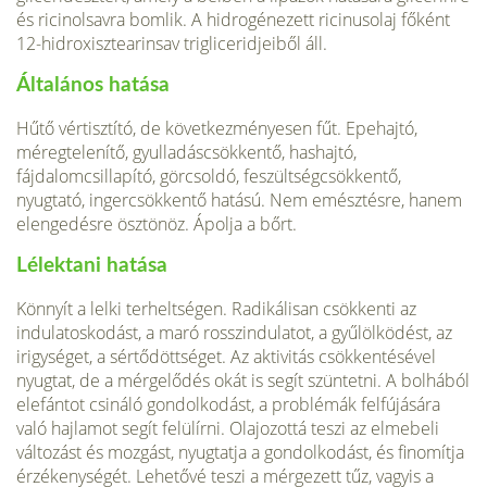
és ricinolsavra bomlik. A hidrogénezett ricinusolaj főként
12-hidroxisztearinsav trigliceridjeiből áll.
Általános hatása
Hűtő vértisztító, de következményesen fűt. Epehajtó,
méregtelenítő, gyulladáscsök­kentő, hashajtó,
fájdalomcsillapító, görcsoldó, feszültségcsökkentő,
nyugtató, inger­csökkentő hatású. Nem emésztésre, hanem
elengedésre ösztönöz. Ápolja a bőrt.
Lélektani hatása
Könnyít a lelki terheltségen. Radikálisan csökkenti az
indulatoskodást, a maró rossz­indulatot, a gyűlölködést, az
irigységet, a sértődöttséget. Az aktivitás csökkentésével
nyugtat, de a mérgelődés okát is segít szüntetni. A bolhából
elefántot csináló gondolko­dást, a problémák felfújására
való hajlamot segít felülírni. Olajozottá teszi az elmebeli
változást és mozgást, nyugtatja a gondolkodást, és finomítja
érzékenységét. Lehetővé teszi a mérgezett tűz, vagyis a