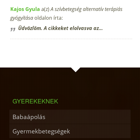
Kajos Gyula
a(z)
A szívbetegség alternatív terápiás
gyógyítása
oldalon írta:
Üdvözlöm. A cikkeket elolvasva az…
GYEREKEKNEK
Babaápolás
Gyermekbetegségek