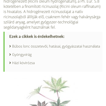
hidrogénezett (Ricini oleum hydrogenatum), a Ph. Eur. 5.8
kötetében a fino­mított ricinusolaj (Ricini oleum raffinatum)
is hivatalos. A hidrogénezett ricinusolajat a natív
ricinusolajból állítják elő, csaknem fehér vagy halványsárga
szilárd anyag, amelyet gyógyszer-technológiai
segédanyagként használnak fel.
Ezek a cikkek is érdekelhetnek:
Búbos lonc összetevői, hatásai, gyógyászatai használata
Gyöngyvirág
Házi kövirózsa