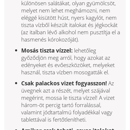
különösen salátákat, olyan gyümöl­csöt,
melyet nem lehet meghámozni, nem
eléggé kisütött húst, nyers kagylót, nem
tiszta vízből készült italokat és jégkockát
(az italban lé­vő alkohol nem pusztítja el a
hasmenés kórokozóját).
Mosás tiszta vízzel:
lehetőleg
győződjön meg arról, hogy azokat az
edényeket és evőesz­közöket, melyeket
használ, tiszta vízben mosogatták el.
Csak palackos vizet fogyasszon!
Az
üvegnek azt a részét, melyet szá­jával
megérint, mossa le tiszta vízzel! A vizet
három-öt percig tartó for­ralással,
valamint jódtartalmú folyadékkal vagy
tablettával is fertőtle­nítheti.