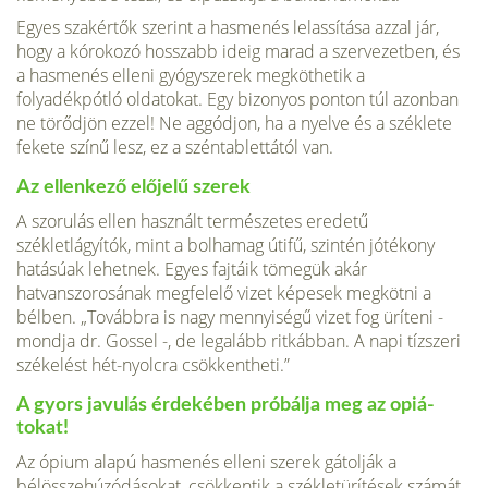
Egyes szakértők szerint a hasmenés lelassítása azzal jár,
hogy a kórokozó hosszabb ideig marad a szervezetben, és
a hasmenés elleni gyógyszerek meg­köthetik a
folyadékpótló oldatokat. Egy bizonyos ponton túl azonban
ne törőd­jön ezzel! Ne aggódjon, ha a nyelve és a széklete
fekete színű lesz, ez a szén­tablettától van.
Az ellenkező előjelű szerek
A szorulás ellen használt termé­szetes eredetű
székletlágyítók, mint a bolhamag útifű, szintén jótékony
hatású­ak lehetnek. Egyes fajtáik tömegük akár
hatvanszorosának megfelelő vizet ké­pesek megkötni a
bélben. „Továbbra is nagy mennyiségű vizet fog üríteni -
mondja dr. Gossel -, de legalább ritkábban. A napi tízszeri
székelést hét-nyolc­ra csökkentheti.”
A gyors javulás érdekében próbálja meg az opiá­
tokat!
Az ópium alapú hasmenés elleni szerek gátolják a
bélösszehúzódá­sokat, csökkentik a székletürítések számát,