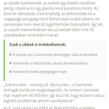
az utazók hasmenését, az esetek egy kisebb részében
pedig rotavírus és egy giardia nevű parazita a bű­nös. Az
étrendi változások, a kimerültség, az időeltolódás és a
magassági be­tegség mind felmerültek kiváltó okként, de
szerepüket nem sikerült egyértelműen bizonyítani. Így hát
az utazók hasmenésének oka az esetek több mint 50
százalékában ismeretlen marad.
Ezek a cikkek is érdekelhetnek:
A hányás és a hasmenés lehetséges okai és kezelése
Hasmenés a felszívódás zavara következtében
Hasmenés belek betegségei miatt
„Szerencsére – mondja dr. Bezruchka -, a hasmenés
önmagát korlátozó megbetegedés. Az emberi szervezet
már majdnem 40 000 éve úgy épül fel, hogy kezelni tudja a
legtöbb problémát, amivel szembekerül.”
Az E. colit pedig úgy intézi el, hogy kitisztítja a beleket.