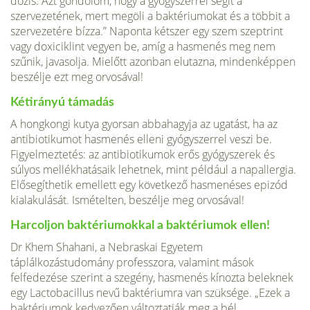
dózis. Azt gondolom, hogy a gyógyszerrel segít a
szervezetének, mert megöli a baktériumokat és a többit a
szervezetére bízza.” Naponta kétszer egy szem szeptrint
vagy doxiciklint ve­gyen be, amíg a hasmenés meg nem
szűnik, javasolja. Mielőtt azonban elutaz­na, mindenképpen
beszélje ezt meg orvosával!
Kétirányú támadás
A hongkongi kutya gyorsan abbahagyja az ugatást, ha az
antibiotikumot hasmenés elleni gyógyszerrel veszi be.
Figyelmez­tetés: az antibiotikumok erős gyógyszerek és
súlyos mellékhatásaik lehetnek, mint például a napallergia.
Elősegíthetik emellett egy következő hasmenéses epizód
kialakulását. Ismételten, beszélje meg orvosával!
Harcoljon baktériumokkal a baktériumok ellen!
Dr Khem Shahani, a Nebraskai Egyetem
táplálkozástudomány professzora, vala­mint mások
felfedezése szerint a szegény, hasmenés kínozta beleknek
egy Lactobacillus nevű baktériumra van szüksége. „Ezek a
baktériumok kedvező­en változtatják meg a bél