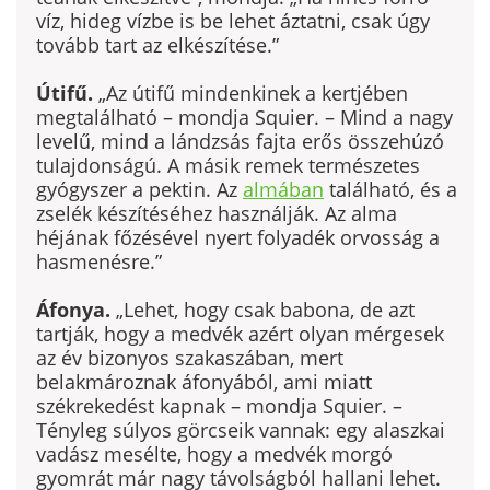
víz, hideg vízbe is be lehet áztatni, csak úgy
tovább tart az elkészítése.”
Útifű.
„Az útifű mindenkinek a kertjében
megtalálható – mondja Squier. – Mind a nagy
levelű, mind a lándzsás fajta erős összehúzó
tulajdonságú. A másik remek természetes
gyógyszer a pektin. Az
almában
található, és a
zselék készítéséhez használják. Az alma
héjának főzésével nyert folya­dék orvosság a
hasmenésre.”
Áfonya.
„Lehet, hogy csak babona, de azt
tartják, hogy a medvék azért olyan mérgesek
az év bizonyos szakaszában, mert
belakmároznak áfonyából, ami miatt
székrekedést kapnak – mondja Squier. –
Tényleg sú­lyos görcseik vannak: egy alaszkai
vadász mesélte, hogy a medvék mor­gó
gyomrát már nagy távolságból hallani lehet.