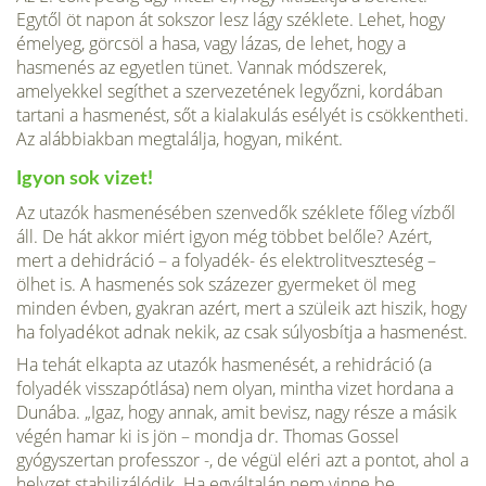
Egytől öt napon át sokszor lesz lágy széklete. Lehet, hogy
émelyeg, görcsöl a hasa, vagy lázas, de lehet, hogy a
hasmenés az egyetlen tünet. Vannak módszerek,
amelyekkel segíthet a szervezetének legyőzni, kordában
tartani a hasmenést, sőt a kialaku­lás esélyét is csökkentheti.
Az alábbiakban megtalálja, hogyan, miként.
Igyon sok vizet!
Az utazók hasmenésében szenvedők széklete fő­leg vízből
áll. De hát akkor miért igyon még többet belőle? Azért,
mert a dehidráció – a folyadék- és elektrolitveszteség –
ölhet is. A hasmenés sok száz­ezer gyermeket öl meg
minden évben, gyakran azért, mert a szüleik azt hiszik, hogy
ha folyadékot adnak nekik, az csak súlyosbítja a hasmenést.
Ha tehát elkapta az utazók hasmenését, a rehidráció (a
folyadék visszapót­lása) nem olyan, mintha vizet hordana a
Dunába. „Igaz, hogy annak, amit be­visz, nagy része a másik
végén hamar ki is jön – mondja dr. Thomas Gossel
gyógyszertan professzor -, de végül eléri azt a pontot, ahol a
helyzet stabilizá­lódik. Ha egyáltalán nem vinne be