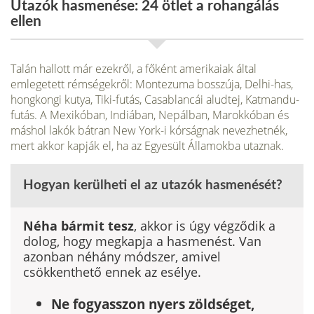
Utazók hasmenése: 24 ötlet a rohangálás
ellen
Talán hallott már ezekről, a főként amerikaiak által
emlegetett rémségek­ről: Montezuma bosszúja, Delhi-has,
hongkongi kutya, Tiki-futás, Casablancái aludtej, Katmandu-
futás. A Mexikóban, Indiában, Nepálban, Marokkóban és
máshol lakók bátran New York-i kórságnak nevezhetnék,
mert akkor kapják el, ha az Egyesült Államokba utaznak.
Hogyan kerülheti el az utazók hasmenését?
Néha bármit tesz
, akkor is úgy végződik a
dolog, hogy megkapja a hasmenést. Van
azonban néhány módszer, amivel
csökkenthető ennek az esélye.
Ne fogyasszon nyers zöldséget,