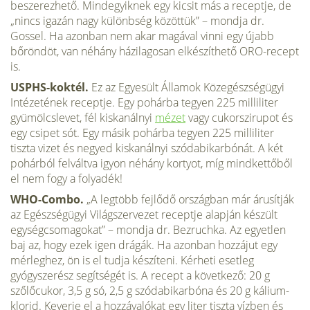
beszerezhető. Mindegyiknek egy kicsit más a receptje, de
„nincs igazán nagy különbség közöttük” – mondja dr.
Gossel. Ha azonban nem akar magával vinni egy újabb
bőröndöt, van néhány házilagosan elkészíthető ORO-recept
is.
USPHS-koktél.
Ez az Egyesült Államok Közegészségügyi
Intézeté­nek receptje. Egy pohárba tegyen 225 milliliter
gyümölcslevet, fél kiskanálnyi
mézet
vagy cukorszirupot és
egy csipet sót. Egy másik pohárba tegyen 225 mil­liliter
tiszta vizet és negyed kiskanálnyi szódabikarbónát. A két
pohárból fel­váltva igyon néhány kortyot, míg mindkettőből
el nem fogy a folyadék!
WHO-Combo.
„A legtöbb fejlődő országban már árusítják
az Egész­ségügyi Világszervezet receptje alapján készült
egységcsomagokat” – mondja dr. Bezruchka. Az egyetlen
baj az, hogy ezek igen drágák. Ha azonban hozzá­jut egy
mérleghez, ön is el tudja készíteni. Kérheti esetleg
gyógyszerész segít­ségét is. A recept a következő: 20 g
szőlőcukor, 3,5 g só, 2,5 g szódabikarbóna és 20 g kálium-
klorid. Keverje el a hozzávalókat egy liter tiszta vízben és