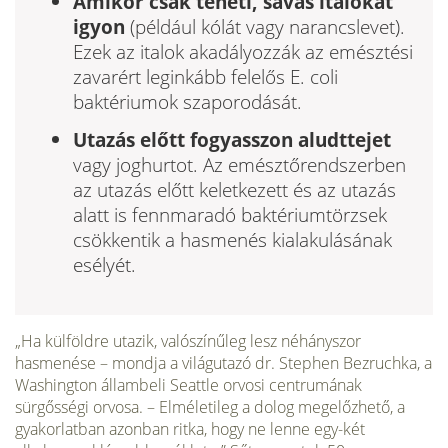
Amikor csak teheti, savas italokat
igyon
(például kólát vagy narancs­levet).
Ezek az italok akadályozzák az emésztési
zavarért leginkább felelős E. coli
baktériumok szaporodását.
Utazás előtt fogyasszon aludttejet
vagy joghurtot. Az emésztőrendszer­ben
az utazás előtt keletkezett és az utazás
alatt is fennmaradó bak­tériumtörzsek
csökkentik a hasmenés kialakulásának
esélyét.
„Ha külföldre utazik, valószínűleg lesz néhányszor
hasmenése – mondja a világutazó dr. Stephen Bezruchka, a
Washington állambeli Seattle orvosi cent­rumának
sürgősségi orvosa. – Elméletileg a dolog megelőzhető, a
gyakorlatban azonban ritka, hogy ne lenne egy-két