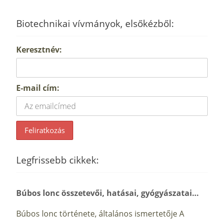
Biotechnikai vívmányok, elsőkézből:
Keresztnév:
E-mail cím:
Legfrissebb cikkek:
Búbos lonc összetevői, hatásai, gyógyászatai…
Búbos lonc története, általános ismertetője A