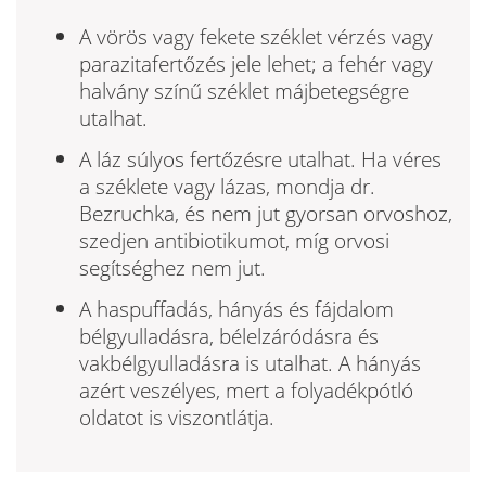
A vörös vagy fekete széklet vérzés vagy
parazitafertőzés jele lehet; a fehér vagy
halvány színű széklet májbetegségre
utalhat.
A láz súlyos fertőzésre utalhat. Ha véres
a széklete vagy lázas, mond­ja dr.
Bezruchka, és nem jut gyorsan orvoshoz,
szedjen antibiotikumot, míg orvosi
segítséghez nem jut.
A haspuffadás, hányás és fájdalom
bélgyulladásra, bélelzáródásra és
vakbélgyulladásra is utalhat. A hányás
azért veszélyes, mert a fo­lyadékpótló
oldatot is viszontlátja.