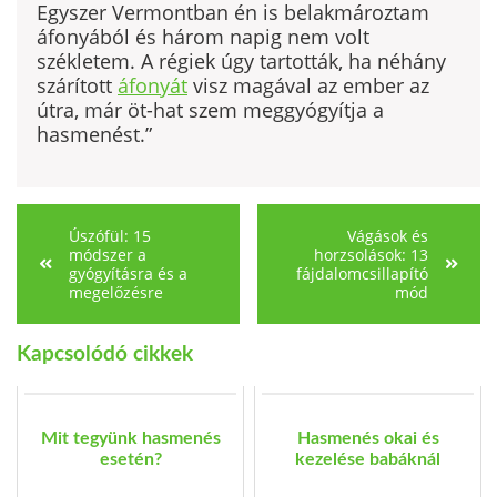
Egyszer Vermontban én is belakmároztam
áfonyából és három napig nem volt
székletem. A régiek úgy tartották, ha néhány
szárított
áfonyát
visz magával az ember az
útra, már öt-hat szem meggyógyítja a
hasmenést.”
Úszófül: 15
Vágások és
módszer a
horzsolások: 13
gyógyításra és a
fájdalomcsillapító
megelőzésre
mód
Kapcsolódó cikkek
Mit tegyünk hasmenés
Hasmenés okai és
esetén?
kezelése babáknál