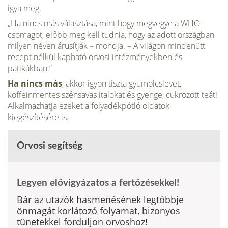
igya meg.
„Ha nincs más választása, mint hogy megvegye a WHO-
csomagot, előbb meg kell tudnia, hogy az adott országban
milyen néven árusítják – mondja. – A vilá­gon mindenütt
recept nélkül kapható orvosi intézményekben és
patikákban.”
Ha nincs más
, akkor igyon tiszta gyümölcslevet,
koffeinmentes szén­savas italokat és gyenge, cukrozott teát!
Alkalmazhatja ezeket a folyadékpótló oldatok
kiegészítésére is.
Orvosi segítség
Legyen elővigyázatos a fertőzésekkel!
Bár az utazók hasmenésének legtöbbje
önmagát korlátozó folyamat, bizonyos
tünetekkel forduljon orvoshoz!