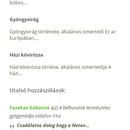
búbos…
Gyöngyvirág
Gyöngyvirág története, általános ismertető Ez az
Európában,…
Házi kövirózsa
Házi kövirózsa történe, általános ismertetője A
házi…
Utolsó hozzászólások:
Fazekas Gáborné
a(z)
A bélhurutok természetes
gyógymódja
oldalon írta:
Csodálatos dolog hogy a Neten…