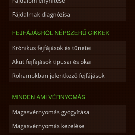
Fájdalom enyhítése
Fájdalmak diagnózisa
FEJFÁJÁSRÓL NÉPSZERŰ CIKKEK
Krónikus fejfájások és tünetei
Akut fejfájások típusai és okai
Rohamokban jelentkező fejfájások
MINDEN AMI VÉRNYOMÁS
Magasvérnyomás gyógyítása
Magasvérnyomás kezelése