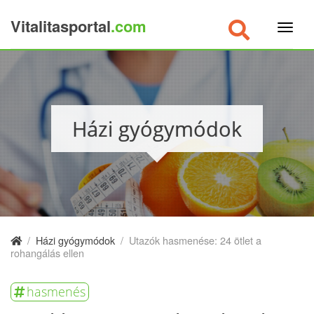
Vitalitasportal
.com
×
Házi gyógymódok
/
Házi gyógymódok
/
Utazók hasmenése: 24 ötlet a
rohangálás ellen
hasmenés