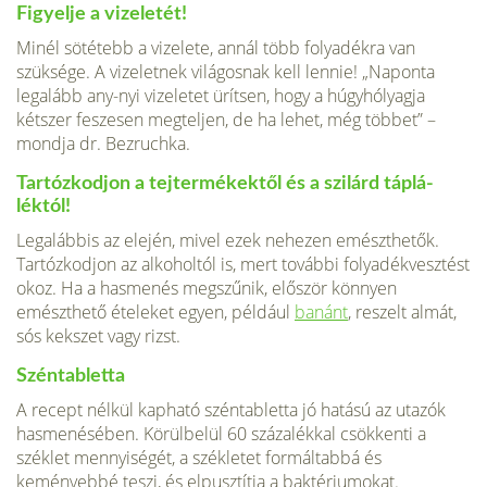
Figyelje a vizeletét!
Minél sötétebb a vizelete, annál több folya­dékra van
szüksége. A vizeletnek világosnak kell lennie! „Naponta
legalább any-nyi vizeletet ürítsen, hogy a húgyhólyagja
kétszer feszesen megteljen, de ha le­het, még többet” –
mondja dr. Bezruchka.
Tartózkodjon a tejtermékektől és a szilárd táplá­
léktól!
Legalábbis az elején, mivel ezek nehezen emészthetők.
Tartózkodjon az alkoholtól is, mert további folyadékvesztést
okoz. Ha a hasmenés megszű­nik, először könnyen
emészthető ételeket egyen, például
banánt
, reszelt almát,
sós kekszet vagy rizst.
Széntabletta
A recept nélkül kapható széntabletta jó hatású az uta­zók
hasmenésében. Körülbelül 60 százalékkal csökkenti a
széklet mennyiségét, a székletet formáltabbá és
keményebbé teszi, és elpusztítja a baktériumokat.