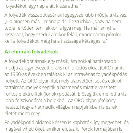
folyadékot, egy nap alatt kiszáradna.”
A folyadék visszapótlásának legegyszerűbb módja a vízivás.
„Ha nincsen más – mondja dr. Bezruchka -, vagy ha nem
tudja fertőtleníteni, akkor is igya meg. Ha már annyira
kiszáradt, hogy szédül amikor feláll, mindenáron pótolni
kell a folyadékot, még ha a tisztasága kétséges is.”
A rehidráló folyadékok
A folyadékpótlásnak egy másik, ám sok­kal hatásosabb
módja az úgynevezett orális rehidrációs oldat (ORO), amit
az 1960-as években találtak ki az intravénás folyadékpótlás
helyett. Az ORO olyan ital, mely alapvetően sót és cukrot
tartalmaz, melyek segítik a hasmenés miatt elveszített
fontos elektrolitok (ionok) pótlását. Elősegítik emellett a víz
jobb fel­szívódását a belekből. Az ORO olyan jótékony
hatású, hogy a harmadik világ­ban napjainkban is ezrek
életét menti meg.
Folyadékpótló oldatok készen is kaphatók, így megveheti és
magával vi­heti őket, amikor elutazik. Porok formájában is