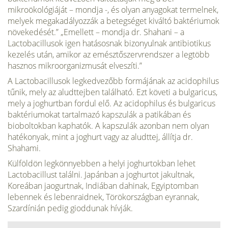
mikroökológiáját – mondja -, és olyan anyagokat ter­melnek,
melyek megakadályozzák a betegséget kiváltó baktériumok
növeke­dését.” „Emellett – mondja dr. Shahani – a
Lactobacillusok igen hatásosnak bizonyulnak antibiotikus
kezelés után, amikor az emésztőszervrendszer a leg­több
hasznos mikroorganizmusát elveszíti.”
A Lactobacillusok legkedvezőbb formájának az acidophilus
tűnik, mely az aludttejben található. Ezt követi a bulgaricus,
mely a joghurtban fordul elő. Az acidophilus és bulgaricus
baktériumokat tartalmazó kapszulák a patikában és
bioboltokban kaphatók. A kapszulák azonban nem olyan
hatékonyak, mint a joghurt vagy az aludttej, állítja dr.
Shahami.
Külföldön legkönnyebben a helyi joghurtokban lehet
Lactobacillust talál­ni. Japánban a joghurtot jakultnak,
Koreában jaogurtnak, Indiában dahinak, Egyiptomban
lebennek és lebenraidnek, Törökországban eyrannak,
Szardínián pedig gioddunak hívják.