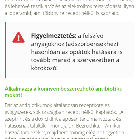
és lehetővé teszik a víz és az elekt­rolitok felszívódását. Ilyen
a loperamid, ami többnyire recept nélkül is kapható.
Figyelmeztetés:
a felszívó
anyagokhoz (adszorbensekhez)
hasonlóan az opiátok hatására is
tovább marad a szervezetben a
kórokozó!
Alkalmazza a könnyen beszerezhető antibiotiku­
mokat!
Bár az antibiotikumok általánosan receptköteles
gyógyszerek, sok országban recept nélkül kaphatók. „A
szeptrint és a doxiciklint alaposan tanul­mányozták, és
hatásosnak találták – mondja dr. Bezruchka. – Amikor
használ­tam ezeket, majdnem mindig elég volt egyetlen