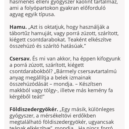
hasmenés elleni gyógyszer kaolint tartalmaz,
ami a folyópartokon gyakran előforduló
agyag egyik típusa.
Hamu.
„Azt is oktatjuk, hogy használják a
tábortűz hamuját, vagy por­rá zúzott, szárított,
kiégett csontdarabokat. Teaként elkészítve
összehúzó és szárító hatásúak.”
Csersav.
És mi van akkor, ha éppen kifogyunk
a porrá zúzott, szárított, kiégett
csontdarabokból? „Bármely csersavtartalmú
anyag megállítja a be­lek izmainak
összehúzódását – mondja. – Készítsen
makkból vagy tölgy-, illetve más kemény fa
kérgéből teát!”
Földiszedergyökér.
„Egy másik, különleges
gyógyszer, a mérsékelt­övi erdőkben
megtalálható földiszedergyökér, ugyancsak
teának elkészít­ve”, mondja. „Ha nincs forró