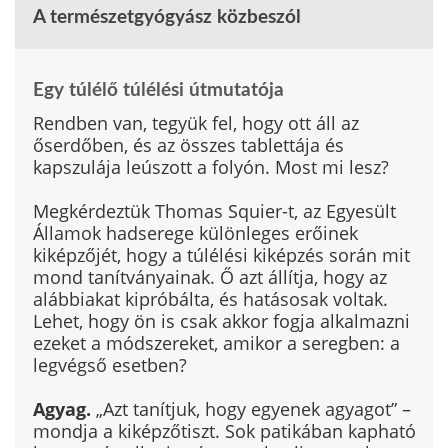
A természetgyógyász közbeszól
Egy túlélő túlélési útmutatója
Rendben van, tegyük fel, hogy ott áll az
őserdőben, és az összes tab­lettája és
kapszulája leúszott a folyón. Most mi lesz?
Megkérdeztük Thomas Squier-t, az Egyesült
Államok hadserege külön­leges erőinek
kiképzőjét, hogy a túlélési kiképzés során mit
mond tanítvá­nyainak. Ő azt állítja, hogy az
alábbiakat kipróbálta, és hatásosak voltak.
Lehet, hogy ön is csak akkor fogja alkalmazni
ezeket a módszereket, ami­kor a seregben: a
legvégső esetben?
Agyag.
„Azt tanítjuk, hogy egyenek agyagot” –
mondja a kiképzőtiszt. Sok patikában kapható