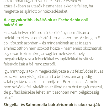
alkalommal lágyabb széklete.” Sőt az ese­tek 50
százalékában az utazók hasmenése akkor is fellép, ha
megtette az aján­lott óvintézkedéseket.
A leggyakoribb kiváltó ok az Escherichia coli
baktérium
Ez a sok helyen előforduló kis élőlény normálisan a
belekben él és az emésztésben van szere­pe. Az idegen E.
coli típusok azonban – és mindenkinek az az idegen,
amihez otthon nem szokott hozzá – hasmenést okozhatnak
egy olyan toxin (méreg­anyag) termelésével, mely
megakadályozza a folyadékkal és táplálékkal bevitt víz
felszívódását a bélrendszerből.
Így, minthogy a toxin megakadályozza a víz felszívódását, „az
extra víz­mennyiség ott marad a bélben, onnan pedig
valahogy távoznia kell – mondja dr. Bezruchka. – A toxin
nem szívódik fel. Általában az illető nem érzi magát rosszul,
de puffadásérzése lehet, amit azonban nem bélgázosság
okoz”.
Shigella- és Salmonella baktériumok is okozhatják