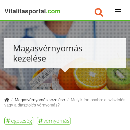
Vitalitasportal
.com
×
Magasvérnyomás
kezelése
/
Magasvérnyomás kezelése
/
Melyik fontosabb: a szisztolés
vagy a diasztolés vérnyomás?
egészség
vérnyomás