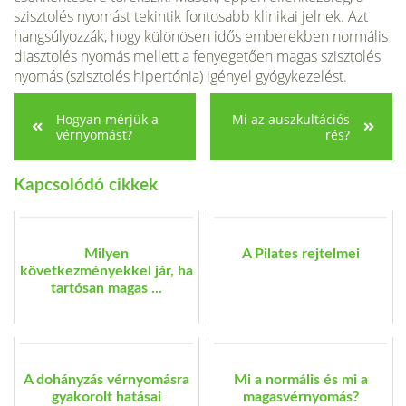
szisztolés nyomást tekintik fontosabb klinikai jelnek. Azt
hangsúlyozzák, hogy különösen idős emberekben normális
diasztolés nyomás mellett a fenyegetően magas szisztolés
nyomás (szisztolés hipertónia) igényel gyógykezelést.
Hogyan mérjük a
Mi az auszkultációs
vérnyomást?
rés?
Kapcsolódó cikkek
Milyen
A Pilates rejtelmei
következményekkel jár, ha
tartósan magas ...
A dohányzás vérnyomásra
Mi a normális és mi a
gyakorolt hatásai
magasvérnyomás?