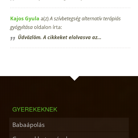
Kajos Gyula
a(z)
A szívbetegség alternatív terápiás
gyógyítása
oldalon írta:
Üdvözlöm. A cikkeket elolvasva az…
GYEREKEKNEK
Babaápolás