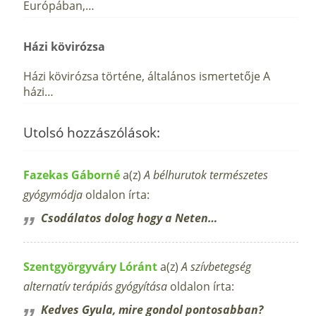
Európában,…
Házi kövirózsa
Házi kövirózsa történe, általános ismertetője A
házi…
Utolsó hozzászólások:
Fazekas Gáborné
a(z)
A bélhurutok természetes
gyógymódja
oldalon írta:
Csodálatos dolog hogy a Neten…
Szentgyörgyváry Lóránt
a(z)
A szívbetegség
alternatív terápiás gyógyítása
oldalon írta:
Kedves Gyula, mire gondol pontosabban?