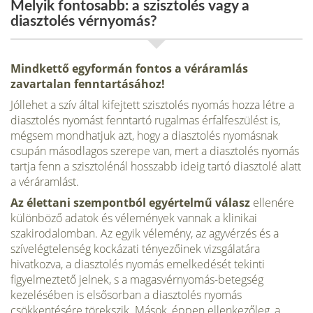
Melyik fontosabb: a szisztolés vagy a
diasztolés vérnyomás?
Mindkettő egyformán fontos a véráramlás
zavartalan fenntar­tásához!
Jóllehet a szív által kifejtett szisztolés nyomás hozza létre a
diasztolés nyomást fenntartó rugalmas érfalfeszülést is,
mégsem mondhatjuk azt, hogy a diasztolés nyomásnak
csupán másodlagos szerepe van, mert a diasztolés nyomás
tartja fenn a szisztolénál hosszabb ideig tartó diasztolé alatt
a vérá­ramlást.
Az élettani szempontból egyértelmű válasz
ellenére
különböző adatok és vélemények vannak a klinikai
szakirodalomban. Az egyik vélemény, az agyvérzés és a
szívelégtelenség kockázati tényezőinek vizsgálatára
hivatkozva, a diasztolés nyomás emelkedését tekinti
figyelmeztető jelnek, s a magasvér­nyomás-betegség
kezelésében is elsősorban a diasztolés nyomás
csökkentésére törekszik. Mások, éppen ellenkezőleg, a