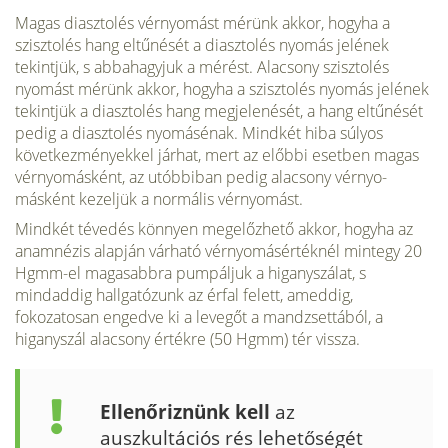
Magas diasztolés vérnyomást mérünk akkor, hogyha a
szisztolés hang eltűnését a diasztolés nyomás jelének
tekintjük, s abbahagyjuk a mérést. Alacsony szisztolés
nyomást mérünk akkor, hogyha a szisztolés nyomás jelé­nek
tekintjük a diasztolés hang megjelenését, a hang eltűnését
pedig a diasztolés nyomásénak. Mindkét hiba súlyos
következményekkel járhat, mert az előbbi esetben magas
vérnyomásként, az utóbbiban pedig alacsony vérnyo­
másként kezeljük a normális vérnyomást.
Mindkét tévedés könnyen megelőz­hető akkor, hogyha az
anamnézis alapján várható vérnyomásértéknél mintegy 20
Hgmm-el magasabbra pumpáljuk a higanyszálat, s
mindaddig hallgatózunk az érfal felett, ameddig,
fokozatosan engedve ki a levegőt a mandzsettából, a
higanyszál alacsony értékre (50 Hgmm) tér vissza.
Ellenőriznünk kell
az
auszkultációs rés lehetőségét