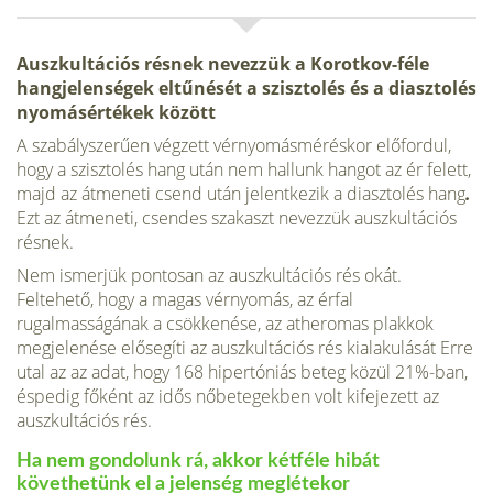
Auszkultációs résnek nevezzük a Korotkov-féle
hangjelenségek eltűnését a szisztolés és a diasztolés
nyomásértékek között
A szabályszerűen végzett vérnyomásméréskor előfordul,
hogy a szisztolés hang után nem hallunk hangot az ér felett,
majd az átmeneti csend után jelentkezik a diasztolés hang
.
Ezt az átmeneti, csendes sza­kaszt nevezzük auszkultációs
résnek.
Nem ismerjük pontosan az auszkultációs rés okát.
Feltehető, hogy a magas vérnyomás, az érfal
rugalmasságának a csökkenése, az atheromas plakkok
megjelenése elősegíti az auszkultációs rés kialakulását Erre
utal az az adat, hogy 168 hipertóniás beteg közül 21%-ban,
éspedig főként az idős nőbetegekben volt kifejezett az
auszkultációs rés.
Ha nem gondolunk rá, akkor kétféle hibát
követhetünk el a jelenség meglétekor