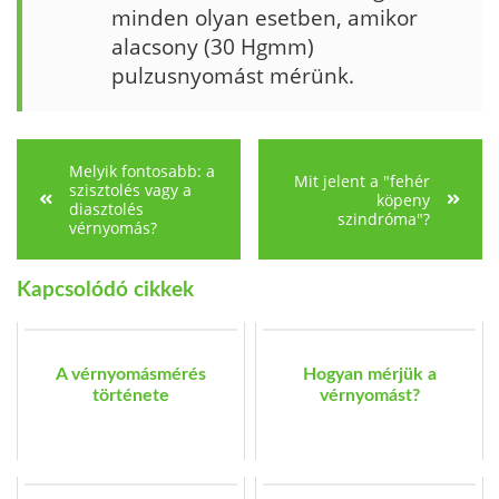
minden olyan eset­ben, amikor
alacsony (30 Hgmm)
pulzusnyomást mérünk.
Melyik fontosabb: a
Mit jelent a "fehér
szisztolés vagy a
köpeny
diasztolés
szindróma"?
vérnyomás?
Kapcsolódó cikkek
A vérnyomásmérés
Hogyan mérjük a
története
vérnyomást?