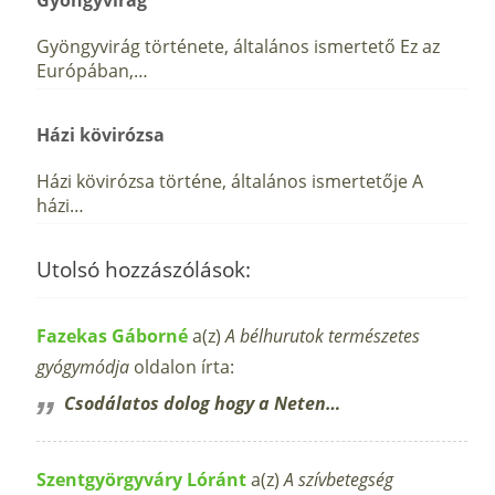
Gyöngyvirág
Gyöngyvirág története, általános ismertető Ez az
Európában,…
Házi kövirózsa
Házi kövirózsa történe, általános ismertetője A
házi…
Utolsó hozzászólások:
Fazekas Gáborné
a(z)
A bélhurutok természetes
gyógymódja
oldalon írta:
Csodálatos dolog hogy a Neten…
Szentgyörgyváry Lóránt
a(z)
A szívbetegség