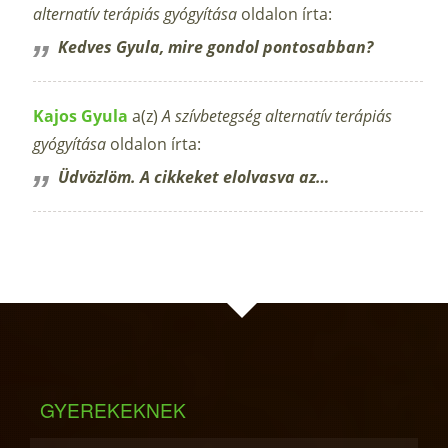
alternatív terápiás gyógyítása
oldalon írta:
Kedves Gyula, mire gondol pontosabban?
Kajos Gyula
a(z)
A szívbetegség alternatív terápiás
gyógyítása
oldalon írta:
Üdvözlöm. A cikkeket elolvasva az…
GYEREKEKNEK