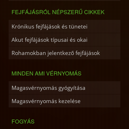
FEJFÁJÁSRÓL NÉPSZERŰ CIKKEK
Krónikus fejfájások és tünetei
Akut fejfájások típusai és okai
Rohamokban jelentkező fejfájások
MINDEN AMI VÉRNYOMÁS
Magasvérnyomás gyógyítása
Magasvérnyomás kezelése
FOGYÁS