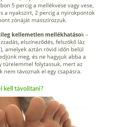
bon 5 percig a mellékvese vagy vese,
és a nyakszirt, 2 percig a nyirokpontok
pont zónáját masszírozzuk.
tileg kellemetlen mellékhatáso
k –
zzadás, elszíneződés, felszökő láz
l), amelyek aztán rövid időn belül
jedjünk meg, és ne hagyjuk abba a
y türelemmel folytassuk, mert az
k nem távoznak el egy csapásra.
kell távolítani?