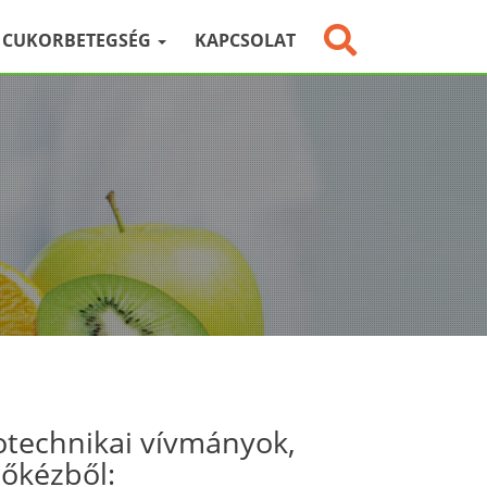
CUKORBETEGSÉG
KAPCSOLAT
otechnikai vívmányok,
sőkézből: