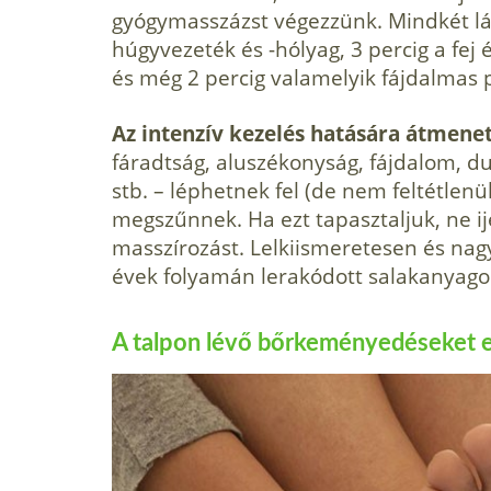
gyógymasszázst végezzünk. Mindkét lá
húgyvezeték és -hólyag, 3 percig a fej 
és még 2 percig valamelyik fájdalmas 
Az intenzív kezelés hatására átmene
fáradtság, aluszékonyság, fájdalom, du
stb. – léphetnek fel (de nem feltétlenü
megszűnnek. Ha ezt tapasztaljuk, ne i
masszírozást. Lelkiismeretesen és nag
évek folyamán lerakódott salakanyago
A talpon lévő bőrkeményedéseket el 