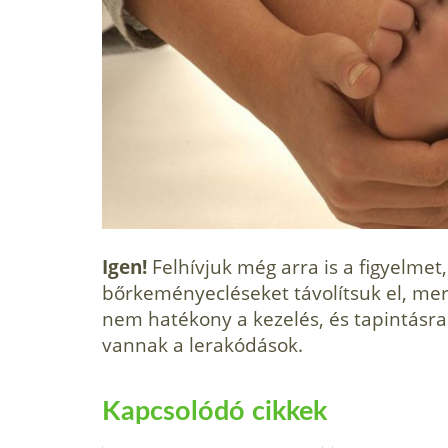
Igen!
Felhívjuk még arra is a figyelmet
bőrkeményecléseket távolítsuk el, me
nem hatékony a kezelés, és tapintásra n
vannak a lerakódások.
Kapcsolódó cikkek