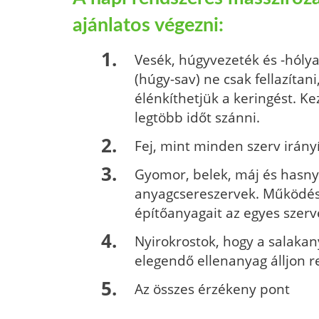
ajánlatos végezni:
Vesék, húgyvezeték és -hóly
(húgy-sav) ne csak fellazítani,
élénkíthetjük a keringést. K
legtöbb időt szánni.
Fej, mint minden szerv irány
Gyomor, belek, máj és hasnyá
anyagcsereszervek. Működésü
építőanyagait az egyes szerv
Nyirokrostok, hogy a salakan
elegendő ellenanyag álljon r
Az összes érzékeny pont