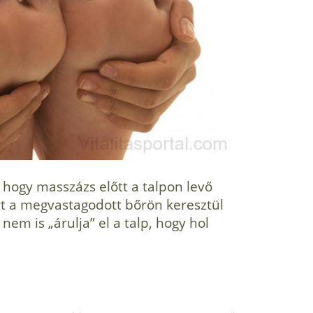
, hogy masszázs előtt a talpon levő
rt a megvastagodott bőrön keresztül
em is „árulja” el a talp, hogy hol