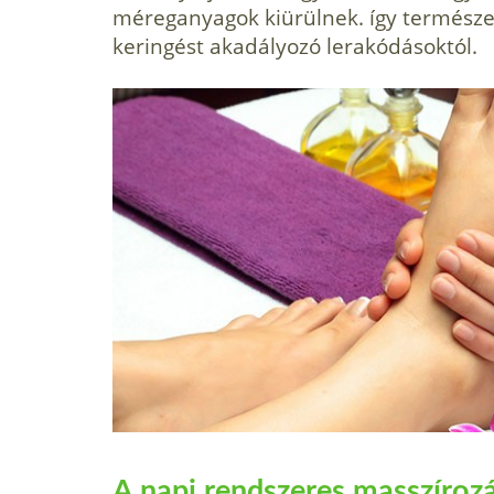
méreganyagok kiürülnek. így természe
keringést akadályozó lerakódásoktól.
A napi rendszeres masszíroz