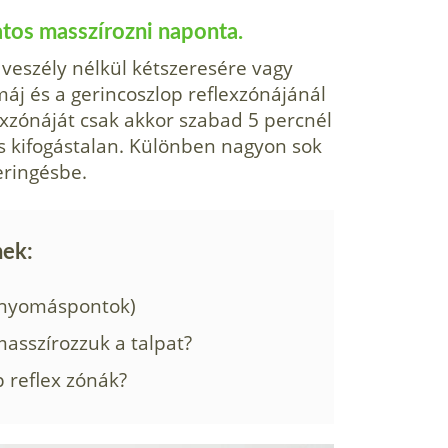
atos masszírozni naponta.
veszély nélkül kétszeresére vagy
áj és a gerincoszlop reflexzónájánál
xzónáját csak akkor szabad 5 percnél
 kifogástalan. Különben nagyon sok
eringésbe.
nek:
i nyomáspontok)
masszírozzuk a talpat?
p reflex zónák?