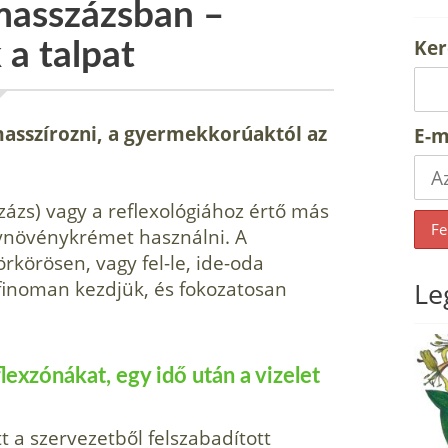
pmasszázsban –
Ker
a talpat
masszírozni, a gyermekkorúaktól az
E-m
ázs) vagy a reflexológiához értő más
ynövénykrémet használni. A
rkörösen, vagy fel-le, ide-oda
inoman kezdjük, és fokozatosan
Le
exzónákat, egy idő után a vizelet
tt a szervezetből felszabadított