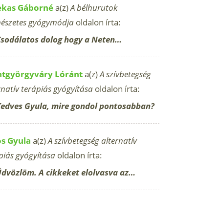
ekas Gáborné
a(z)
A bélhurutok
észetes gyógymódja
oldalon írta:
sodálatos dolog hogy a Neten…
ntgyörgyváry Lóránt
a(z)
A szívbetegség
rnatív terápiás gyógyítása
oldalon írta:
edves Gyula, mire gondol pontosabban?
os Gyula
a(z)
A szívbetegség alternatív
piás gyógyítása
oldalon írta:
dvözlöm. A cikkeket elolvasva az…