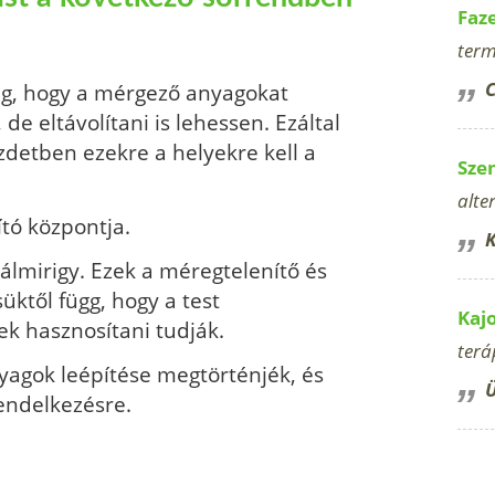
Faz
term
C
ag, hogy a mérgező anyagokat
 de eltávolítani is lehessen. Ezáltal
ezdetben ezekre a helyekre kell a
Sze
alte
ító központja.
K
lmirigy. Ezek a méregtelenítő és
ktől függ, hogy a test
Kaj
ek hasznosítani tudják.
terá
yagok leépítése megtörténjék, és
Ü
endelkezésre.