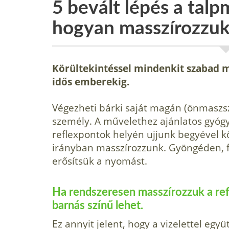
5 bevált lépés a tal
hogyan masszírozzuk 
Körültekintéssel mindenkit szabad 
idős emberekig.
Végezheti bárki saját magán (önmaszsz
személy. A művelethez ajánlatos gyóg
reflexpontok helyén ujjunk begyével kö
irányban masszírozzunk. Gyöngéden, f
erősítsük a nyomást.
Ha rendszeresen masszírozzuk a refl
barnás színű lehet.
Ez annyit jelent, hogy a vizelettel együ