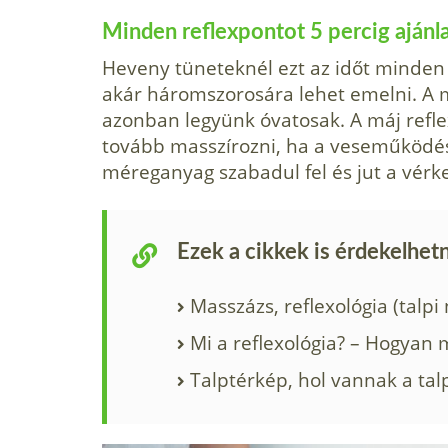
Minden reflexpontot 5 percig ajánl
Heveny tüneteknél ezt az időt minden 
akár háromszorosára lehet emelni. A m
azonban legyünk óvatosak. A máj refle
tovább masszírozni, ha a veseműködés
méreganyag szabadul fel és jut a vérk
Ezek a cikkek is érdekelhet
Masszázs, reflexológia (talp
Mi a reflexológia? – Hogyan 
Talptérkép, hol vannak a tal