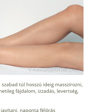
 szabad túl hosszú ideig masszírozni,
tileg fájdalom, izzadás, levertség,
javítani, naponta félórás