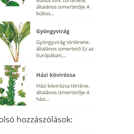
Búbos lonc története,
általános ismertetője A
búbos…
Gyöngyvirág
Gyöngyvirág története,
általános ismertető Ez az
Európában,…
Házi kövirózsa
Házi kövirózsa történe,
általános ismertetője A
házi…
olsó hozzászólások: