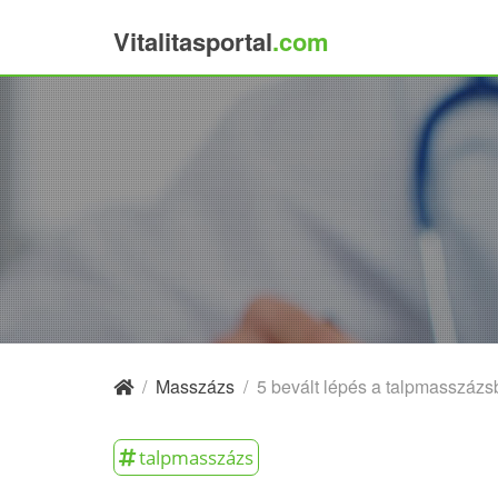
Vitalitasportal
.com
×
/
Masszázs
/
5 bevált lépés a talpmasszázs
talpmasszázs