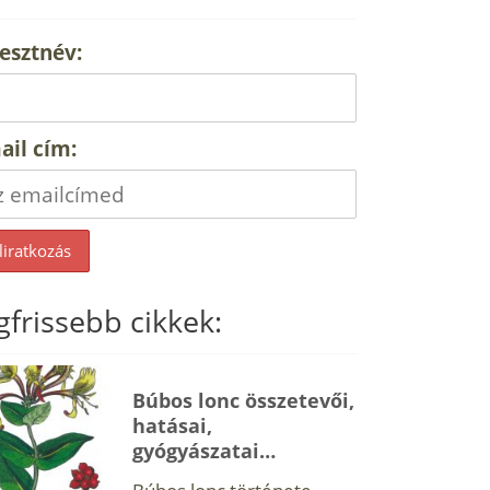
esztnév:
ail cím:
gfrissebb cikkek:
Búbos lonc összetevői,
hatásai,
gyógyászatai…