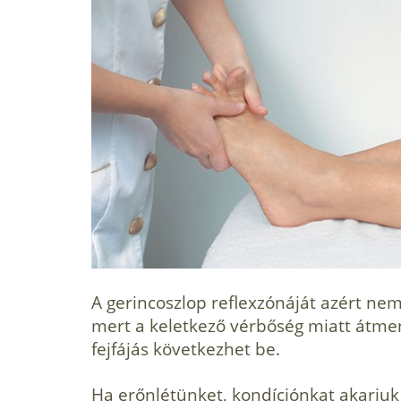
A gerincoszlop reflexzónáját azért nem
mert a keletkező vérbőség miatt átmene
fejfájás következhet be.
Ha erőnlétünket, kondíciónkat akarjuk 