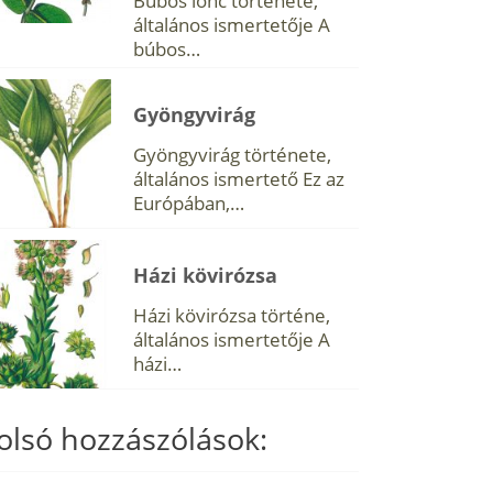
Búbos lonc története,
általános ismertetője A
búbos…
Gyöngyvirág
Gyöngyvirág története,
általános ismertető Ez az
Európában,…
Házi kövirózsa
Házi kövirózsa történe,
általános ismertetője A
házi…
olsó hozzászólások: