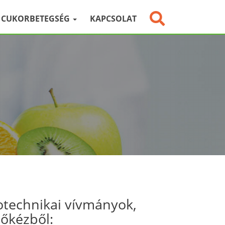
CUKORBETEGSÉG
KAPCSOLAT
otechnikai vívmányok,
sőkézből: