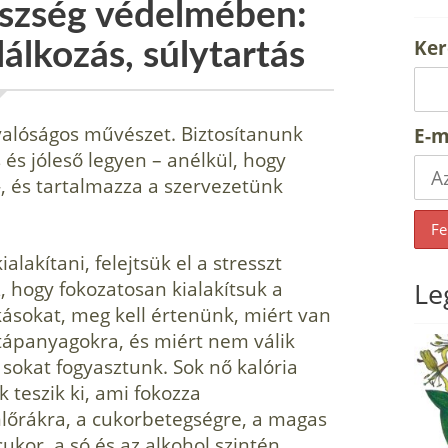
észség védelmében:
Ker
álkozás, súlytartás
 valóságos művészet. Biztosítanunk
E-m
s és jóleső legyen – anélkül, hogy
, és tartalmazza a szervezetünk
lakítani, felejtsük el a stresszt
, hogy fokozatosan kialakítsuk a
Le
ásokat, meg kell értenünk, miért van
ápanyagokra, és miért nem válik
sokat fogyasztunk. Sok nő kalória
 teszik ki, ami fokozza
lőrákra, a cukorbetegségre, a magas
kor, a só és az alkohol szintén