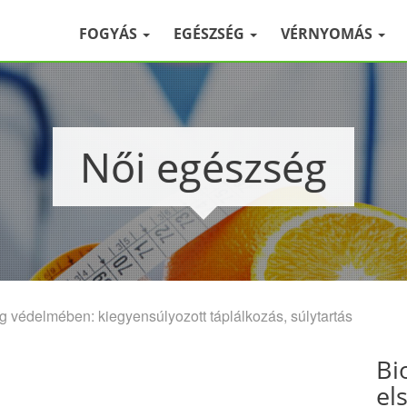
FOGYÁS
EGÉSZSÉG
VÉRNYOMÁS
Női egészség
g védelmében: kiegyensúlyozott táplálkozás, súlytartás
Bi
el