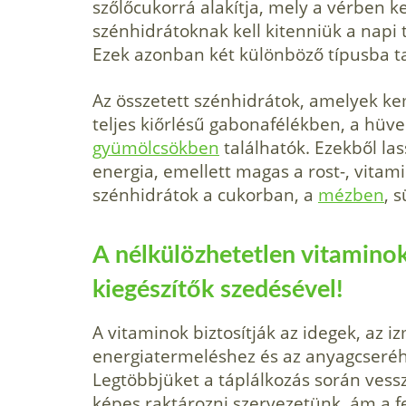
szőlőcukorrá alakítja, mely a vérben k
szénhidrátoknak kell kitenniük a napi
Ezek azonban két különböző típusba t
Az összetett szénhidrátok, amelyek ke
teljes kiőrlésű gabonafélékben, a hü
gyümölcsökben
találhatók. Ezekből la
energia, emellett magas a rost-, vita
szénhidrátok a cukorban, a
mézben
, 
A nélkülözhetetlen vitaminok
kiegészítők szedésével!
A vitaminok biztosítják az idegek, az
energiatermeléshez és az anyagcseréh
Legtöbbjüket a táplálkozás során vessz
képes raktározni szervezetünk, ám a f