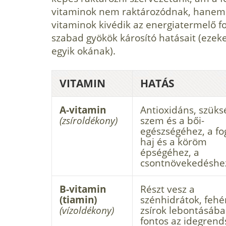
vitaminok nem raktározódnak, hanem ki
vitaminok kivédik az energiatermelő f
szabad gyökök károsító hatásait (ezek
egyik okának).
VITAMIN
HATÁS
A-vitamin
Antioxidáns, szüks
(zsíroldékony)
szem és a bői-
egészségéhez, a fo
haj és a köröm
épségéhez, a
csontnövekedéshe
B-vitamin
Részt vesz a
(tiamin)
szénhidrátok, fehé
(vízoldékony)
zsírok lebontásába
fontos az ideg­rend