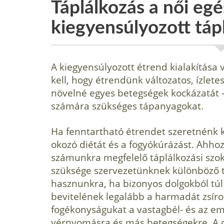
Táplálkozás a női eg
kiegyensúlyozott tápl
A kiegyensúlyozott étrend kialakítása
kell, hogy étrendünk változatos, ízlete
növelné egyes betegségek kockázatát -
számára szükséges tápanyagokat.
Ha fenntartható étrendet szeretnénk kia
okozó diétát és a fogyókúrázást. Ahhoz
számunkra megfelelő táplálkozási szok
szüksége szervezetünknek különböző t
hasznunkra, ha bizonyos dolgokból túl 
bevitelének legalább a harmadát zsírok
fogékonyságukat a vastagbél- és az em
vérnyomásra és más betegségekre. A cu