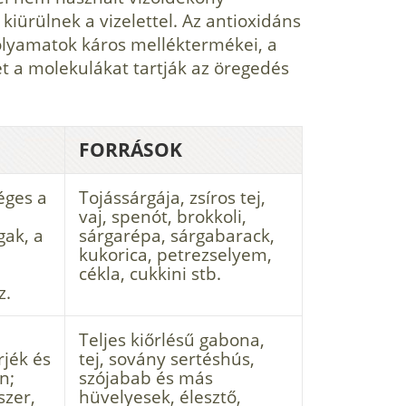
ürülnek a vizelettel. Az antioxidáns
olyamatok káros melléktermékei, a
et a molekulákat tartják az öregedés
FORRÁSOK
éges a
Tojássárgája, zsíros tej,
vaj, spenót, brokkoli,
gak, a
sárgarépa, sárgabarack,
kuko­rica, petrezselyem,
cékla, cukkini stb.
z.
Teljes kiőrlésű gabona,
rjék és
tej, sovány ser­téshús,
n;
szójabab és más
szer,
hüvelyesek, élesztő,