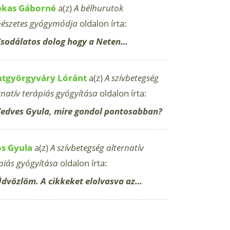
ekas Gáborné
a(z)
A bélhurutok
észetes gyógymódja
oldalon írta:
sodálatos dolog hogy a Neten…
ntgyörgyváry Lóránt
a(z)
A szívbetegség
rnatív terápiás gyógyítása
oldalon írta:
edves Gyula, mire gondol pontosabban?
os Gyula
a(z)
A szívbetegség alternatív
piás gyógyítása
oldalon írta:
dvözlöm. A cikkeket elolvasva az…