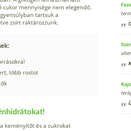
Faz
gő cukor mennyisége nem elegendő.
term
egyensúlyban tartsuk a
etve zsírt raktározzunk.
C
Sze
nek:
alte
orrásokra!
K
ert, több rostot
tők
Kaj
terá
Ü
énhidrátokat!
 a keményítőt és a cukrokat