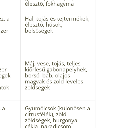
élesztő, fokhagyma
z, a
Hal, tojás és tejtermékek,
élesztő, húsok,
szer
belsőségek
Máj, vese, tojás, teljes
zer
kiőrlésű gabona­pelyhek,
degek
borsó, bab, olajos
magvak és zöld leveles
atok
zöldségek
s a
Gyümölcsök (különösen a
citrusfélék), zöld
zöldségek, burgonya,
a
cékla, paradicsom,