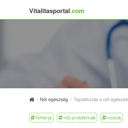
Vitalitasportal
.com
×
/
Női egészség
/
Táplálkozás a női egészsé
fehérje
női problémák
rostok