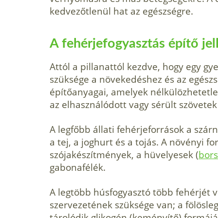
kedvezőtlenül hat az egészségre.
A fehérjefogyasztás építő jel
Attól a pillanattól kezdve, hogy egy 
szüksége a növekedéshez és az egészs
építőanyagai, amelyek nélkülözhetetle
az elhasználódott vagy sérült szövetek
A legfőbb állati fehérjeforrások a szárn
a tej, a joghurt és a tojás. A növényi f
szójakészítmények, a hüvelyesek (
bor
gabonafélék.
A legtöbb húsfogyasztó több fehérjét
szervezetének szüksége van; a fölösl
tárolódik glikogén (keményítő) formájá