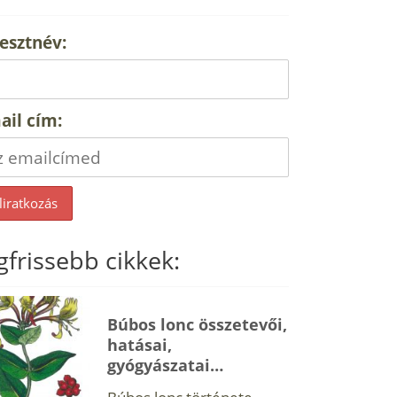
esztnév:
ail cím:
gfrissebb cikkek:
Búbos lonc összetevői,
hatásai,
gyógyászatai…