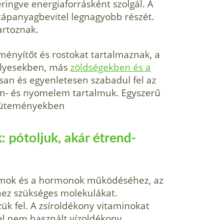
eringve energiaforrásként szolgál. A
 tápanyagbevitel legnagyobb részét.
artoznak.
ményítőt és rostokat tartalmaznak, a
velyesekben, más
zöldségekben és a
ssan és egyenletesen szabadul fel az
min- és nyomelem tartalmuk. Egyszerű
süteményekben
: pótoljuk, akár étrend-
 izmok és a hormonok működéséhez, az
ez szükséges molekulákat.
ük fel. A zsíroldékony vitaminokat
el nem használt vízoldékony