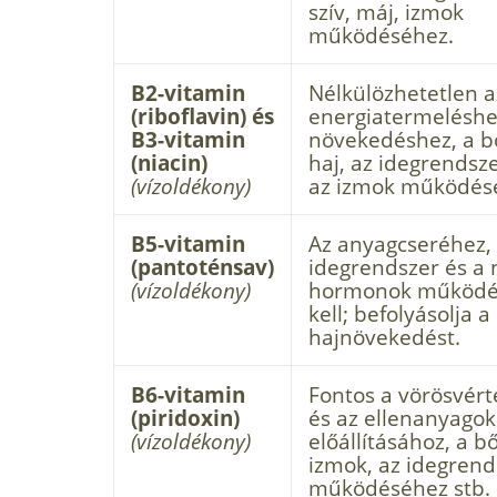
szív, máj, izmok
működéséhez.
B2-vitamin
Nélkülözhetetlen a
(riboflavin) és
energiatermeléshe
B3-vitamin
növekedéshez, a bő
(niacin)
haj, az ideg­rendsz
(vízoldékony)
az izmok működés
B5-vitamin
Az anyagcseréhez,
(pantoténsav)
idegrendszer és a
(vízoldékony)
hormonok működé
kell; befolyásolja a
hajnövekedést.
B6-vitamin
Fontos a vörösvért
(piridoxin)
és az ellen­anyagok
(vízoldékony)
előállításához, a bő
izmok, az idegrend
működéséhez stb.