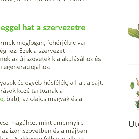
leggel hat a szervezetre
gyermek megfogan, fehérjékre van
éghez. Ezek a szervezet
nek az új szövetek kialakulásához és
 regenerációjához.
yasok és egyéb húsfélék, a hal, a sajt,
orrások közé tartoznak a
só
, bab), az olajos magvak és a
Ut
 vesz magához, mint amennyire
eg az izomszövetben és a májban
ban. A glikogén felhasználható