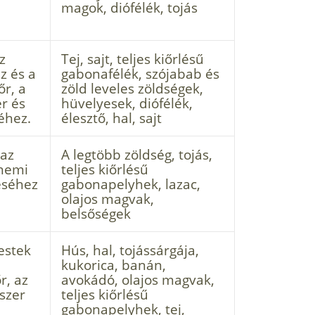
magok, diófélék, tojás
z
Tej, sajt, teljes kiőrlésű
z és a
gabonafélék, szójabab és
r, a
zöld leveles zöldségek,
er és
hüvelyesek, diófélék,
éhez.
élesztő, hal, sajt
 az
A legtöbb zöldség, tojás,
 nemi
teljes kiőrlésű
séhez
gabonapelyhek, lazac,
olajos magvak,
belsőségek
estek
Hús, hal, tojássárgája,
kukorica, banán,
r, az
avokádó, olajos magvak,
szer
teljes kiőrlésű
gabonapelyhek, tej,