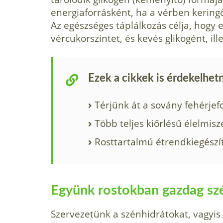
energiaforrásként, ha a vérben kerin
Az egészséges táplálkozás célja, hogy 
vércukorszintet, és kevés glikogént, ill
Ezek a cikkek is érdekelhet
Térjünk át a sovány fehérjef
Több teljes kiőrlésű élelmisz
Rosttartalmú étrendkiegészí
Együnk rostokban gazdag sz
Szervezetünk a szénhidrátokat, vagyis