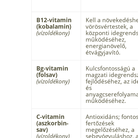
B12-vitamin
Kell a növekedéshe
(kobalamin)
vörösvértestek, a
(vízoldékony)
központi idegrend
működéséhez,
energianövelő,
étvágyjavító.
Bg-vitamin
Kulcsfontosságú a
(folsav)
magzati idegrends
(vízoldékony)
fejlődéséhez, az i
és
anyagcserefolyam
működéséhez.
C-vitamin
Antioxidáns; fonto
(aszkorbin-
fertőzések
sav)
megelőzéséhez, a
(vízoldékony)
sebgyógyuláshoz, 