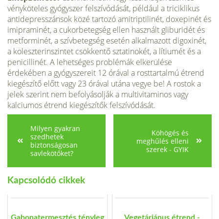
vényköteles gyógyszer felszívódását, például a triciklikus
antidepresszánsok közé tartozó amitriptilinét, doxepinét és
imipraminét, a cukorbetegség ellen használt gliburidét és
metforminét, a szívbetegség esetén alkalmazott digoxinét,
a koleszterinszintet csökkentő sztatinokét, a lítiumét és a
penicillinét. A lehetséges problémák elkerülése
érdekében a gyógyszereit 12 órával a rosttartalmú étrend
kiegészítő előtt vagy 23 órával utána vegye be! A rostok a
jelek szerint nem befolyásolják a multivitaminos vagy
kalciumos étrend kiegészítők felszívódását.
Milyen gyakran
Köhögés és
szedhetek
meghűlés elleni
biztonságosan
szerek - GYIK
savlekötőket?
Kapcsolódó cikkek
Gabonatermesztés tényleg
Vegetáriánus étrend -