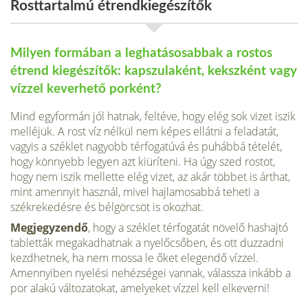
Rosttartalmú étrendkiegészítők
Milyen formában a leghatásosabbak a rostos
étrend kiegészítők: kapszulaként, kekszként vagy
vízzel keverhető porként?
Mind egyformán jól hatnak, feltéve, hogy elég sok vizet iszik
melléjük. A rost víz nélkül nem képes ellátni a feladatát,
vagyis a széklet nagyobb térfogatúvá és puhábbá tételét,
hogy könnyebb legyen azt kiüríteni. Ha úgy szed rostot,
hogy nem iszik mellette elég vizet, az akár többet is árthat,
mint amennyit használ, mivel hajlamosabbá teheti a
székrekedésre és bélgörcsöt is okozhat.
Megjegyzendő
, hogy a széklet térfogatát növelő hashajtó
tabletták megakadhatnak a nyelőcsőben, és ott duzzadni
kezdhetnek, ha nem mossa le őket elegendő vízzel.
Amennyiben nyelési nehézségei vannak, válassza inkább a
por alakú változatokat, amelyeket vízzel kell elkeverni!