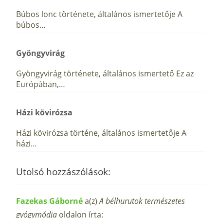
Búbos lonc története, általános ismertetője A
búbos…
Gyöngyvirág
Gyöngyvirág története, általános ismertető Ez az
Európában,…
Házi kövirózsa
Házi kövirózsa történe, általános ismertetője A
házi…
Utolsó hozzászólások:
Fazekas Gáborné
a(z)
A bélhurutok természetes
gyógymódja
oldalon írta: