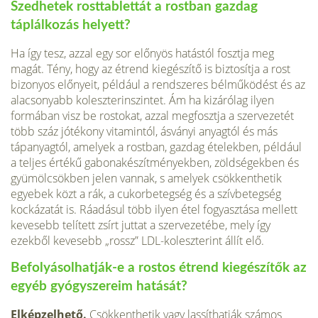
Szedhetek rosttablettát a rostban gazdag
táplálkozás helyett?
Ha így tesz, azzal egy sor előnyös hatástól fosztja meg
magát. Tény, hogy az étrend kiegészítő is biztosítja a rost
bizonyos előnyeit, például a rendszeres bélműködést és az
alacsonyabb koleszterinszintet. Ám ha kizárólag ilyen
formában visz be rostokat, azzal megfosztja a szervezetét
több száz jótékony vitamintól, ásványi anyagtól és más
tápanyagtól, amelyek a rostban, gazdag ételekben, például
a teljes értékű gabonakészítményekben, zöldségekben és
gyümölcsökben jelen vannak, s amelyek csökkenthetik
egyebek közt a rák, a cukorbetegség és a szívbetegség
kockázatát is. Ráadásul több ilyen étel fogyasztása mellett
kevesebb telített zsírt juttat a szervezetébe, mely így
ezekből kevesebb „rossz” LDL-koleszterint állít elő.
Befolyásolhatják-e a rostos étrend kiegészítők az
egyéb gyógyszereim hatását?
Elképzelhető.
Csökkenthetik vagy lassíthatják számos