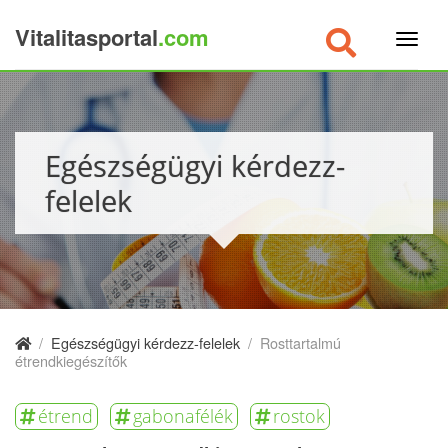
Vitalitasportal
.com
×
Egészségügyi kérdezz-
felelek
/
Egészségügyi kérdezz-felelek
/
Rosttartalmú
étrendkiegészítők
étrend
gabonafélék
rostok