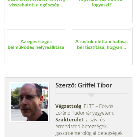
visszahatott a egészség...
fogyaszt?
Az egészséges
A rostok élettani hatása,
bélműködés helyreállítása
bél tisztítása, hogyan...
Szerző: Griffel Tibor
Végzettség
: ELTE – Eötvös
Loránd Tudományegyetem.
Szakterület
: a szív- és
érrendszeri betegségek,
gasztroenterológiai betegségek