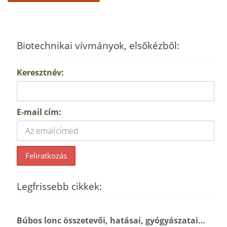
Biotechnikai vívmányok, elsőkézből:
Keresztnév:
E-mail cím:
Legfrissebb cikkek:
Búbos lonc összetevői, hatásai, gyógyászatai…