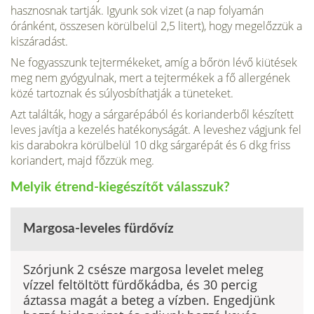
hasznosnak tartják. Igyunk sok vizet (a nap folya­mán
óránként, összesen körülbelül 2,5 litert), hogy megelőzzük a
kiszáradást.
Ne fogyasszunk tejtermékeket, amíg a bőrön lévő kiütések
meg nem gyógyul­nak, mert a tejtermékek a fő allergének
közé tartoznak és súlyosbíthatják a tüneteket.
Azt találták, hogy a sárgarépából és korianderből készített
leves javítja a kezelés hatékonyságát. A leveshez vágjunk fel
kis darabokra körül­belül 10 dkg sárgarépát és 6 dkg friss
koriandert, majd főzzük meg.
Melyik étrend-kiegészítőt válasszuk?
Margosa-leveles fürdővíz
Szórjunk 2 csésze margosa levelet meleg
vízzel feltöltött fürdőkádba, és 30 percig
áztassa magát a beteg a vízben. Engedjünk