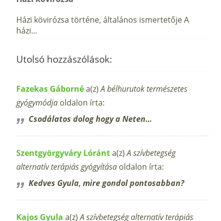
Házi kövirózsa történe, általános ismertetője A
házi…
Utolsó hozzászólások:
Fazekas Gáborné
a(z)
A bélhurutok természetes
gyógymódja
oldalon írta:
Csodálatos dolog hogy a Neten…
Szentgyörgyváry Lóránt
a(z)
A szívbetegség
alternatív terápiás gyógyítása
oldalon írta:
Kedves Gyula, mire gondol pontosabban?
Kajos Gyula
a(z)
A szívbetegség alternatív terápiás