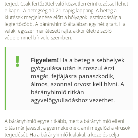
terjed. Csak fertő­zöttel való közvetlen érintkezéssel lehet
elkapni. A betegség 10-21 napig lap­pang. A beteg a
kiütések megjelenése előtt a hólyagok leszáradásáig a
legfertőzőbb. A bárányhimlő általában egy hétig tart. Ha
valaki egyszer már átesett rajta, akkor életre szóló
védelemmel bír vele szemben.
Figyelem!
Ha a beteg a sebhelyek
gyógyulása után is rosszul érzi
magát, fejfájásra panaszkodik,
álmos, azonnal orvost kell hívni. A
bárányhimlő ritkán
agyvelőgyulladáshoz vezethet.
A bárányhimlő egyre ritkább, mert a bárányhimlő elleni
oltás már javasolt a gyermekeknek, ami megelőzi a vírusok
terjedését. Ha a bárányhimlő kialakul, a kezelés célja