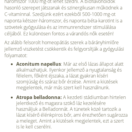
háromszor 1000 mg-ot lehet szedni. A bioflavonoidok
hasonló szerepet ját­szanak és szinergikusan működnek a
C-vitaminnal. Szedjünk ezért ezekből 500-1000 mg-ot
naponta kétszer-háromszor, és naponta béta-karotint is a
szö­vetek gyógyulása és az immunrendszer stimulálása
céljából. Ez különösen fontos a várandós nők esetén!
Az alább felsorolt homeopátiás szerek a bárányhimlőre
jellemző viszketést csök­kentik és felgyorsítják a gyógyulási
folyamatot:
Aconitum napellus
: Már az első lázas állapot alatt
alkalmazhatjuk. Ilyenkor jellemző a nyugtalanság és
félelem, főként éjszaka, a lázat gyakran kíséri
szomjúság és száraz bőr érzése. Amint a kiütések
megjelentek, már más szert kell használnunk.
Atropa belladonna:
A kezdeti stádiumban hirtelen
jelentkező és magasra szökő láz kezelésére
használjuk a Belladonnát. A tünetek közé tartozik a
lázat kí­sérő élénkpiros bőr, ami érezhetően sugározza
a meleget. Amint a kiütések megjelentek, ezt a szert
is le kell cserélni.