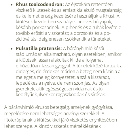
Rhus toxicodendron:
Az éjszakára rettentően
viszkető kiütések és az emiatt ki­alakuló nyugtalanság
és kellemetlenség kezelésére használjuk a Rhust. A
kiütések kezdetben szabályos nedves hólyagok,
később pörkösödnek. A pi­henés és a ruhák levétele
tovább erősíti a viszketést; a dörzsölés és a po­
zícióváltás ideiglenesen csökkentik a tüneteket.
Pulsatilla pratensis:
A bárányhimlő késői
stádiumában alkalmazható, olyan esetekben, amikor
a kiütések lassan alakultak ki, de a folyamat
elhúzódóan, lassan gyógyul. A tünetek közé tartozik a
didergés, de érdekes módon a beteg nem kívánja a
meleget,a meleg környezetet, a szája kiszáradt,
lepedékes a nyelve, de nem szomjas. Az olyan
gyerekek, akik egészségesen vidámak és jó
kedélyűek, ilyenkor ragaszkodóak és sírósak.
A bárányhimlő vírusos betegség, amelynek gyógyítása,
megelőzése nem lehetsé­ges növényi szerekkel. A
fitoterápiának a kiütésekkel járó viszketés enyhítésé­ben
lehet szerepe. A kínzó viszketés mérséklésének