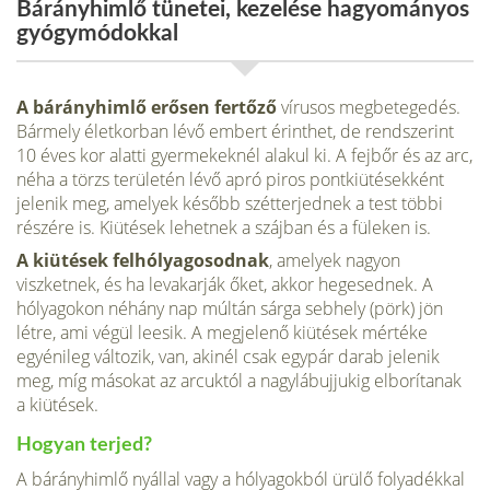
Bárányhimlő tünetei, kezelése hagyományos
gyógymódokkal
A bárányhimlő erősen fertőző
vírusos megbetegedés.
Bármely életkorban lévő embert érinthet, de rendszerint
10 éves kor alatti gyermekeknél alakul ki. A fejbőr és az arc,
néha a törzs területén lévő apró piros pontkiütésekként
jelenik meg, amelyek később szétterjednek a test többi
részére is. Kiütések lehetnek a szájban és a füleken is.
A kiütések felhólyagosodnak
, amelyek nagyon
viszketnek, és ha levakarják őket, akkor hegesednek. A
hólyagokon néhány nap múltán sárga seb­hely (pörk) jön
létre, ami végül leesik. A megjelenő kiütések mértéke
egyénileg változik, van, akinél csak egypár darab jelenik
meg, míg másokat az arcuktól a nagy­lábujjukig elborítanak
a kiütések.
Hogyan terjed?
A bárányhimlő nyállal vagy a hólyagokból ürülő folyadékkal