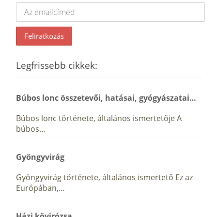
Legfrissebb cikkek:
Búbos lonc összetevői, hatásai, gyógyászatai…
Búbos lonc története, általános ismertetője A
búbos…
Gyöngyvirág
Gyöngyvirág története, általános ismertető Ez az
Európában,…
Házi kövirózsa