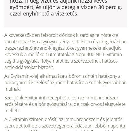
hozzá hideg vizet és adjunk hozzá kevés
gyömbért, és üljön a beteg a vízben 30 percig,
ezzel enyhíthető a viszketés.
A következőkben felsorolt dózisok kizárólag felnőttekre
vonatkoznak! Ha a gyógynövényüzletekben és drogériákban
beszerezhető étrend-kiegészítőket gyermekeknek adjuk,
kövessük a mellékelt útmutatókat! Napi 400 NE E-vita­min
segíti a gyógyulási folyamatot és a szervezetnek hatásos
antioxidánsokat biztosít.
Az E-vitamin-olaj alkal­mazása a bőrön szintén hatékony a
bá­rányhimlő kezelésére, mert hatására a sebek gyorsabban
múlnak.
Szedjünk A-vitamint (receptköteles!) az immun­rendszer
erősítésére és a bőr gyógyításá­ra, de csak orvos felügyelete
mellett.
A C-vitamin szintén erősíti az immun­rendszert és jelentős
szerepet tölt be a szövetregenerálódásban, ebből napon­ta