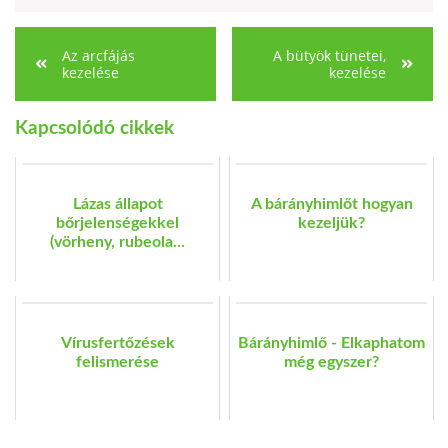
Az arcfájás
A bütyök tünetei,
kezelése
kezelése
Kapcsolódó cikkek
Lázas állapot
A bárányhimlőt hogyan
bőrjelenségekkel
kezeljük?
(vörheny, rubeola...
Vírusfertőzések
Bárányhimlő - Elkaphatom
felismerése
még egyszer?