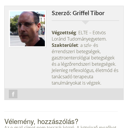
Szerző: Griffel Tibor
Végzettség
: ELTE – Eötvös
Loránd Tudományegyetem.
Szakterület
: a szív- és
érrendszeri betegségek,
gasztroenterológiai betegségek
és a légzőrendszeri betegségek.
Jelenleg reflexológus, életmód és
tanácsadó terapeuta
tanulmányokat is végzek.
Vélemény, hozzászólás?
Az e-mail címet nem tesszük közzé.
A kötelező mezőket