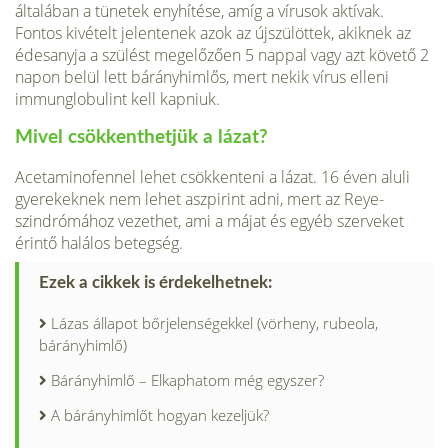
általában a tünetek enyhítése, amíg a vírusok aktívak.
Fontos kivételt jelentenek azok az újszülöttek, akiknek az
édesanyja a szülést megelőzően 5 nappal vagy azt követő 2
napon belül lett bárányhimlős, mert nekik vírus elleni
immunglobulint kell kapniuk.
Mivel csökkenthetjük a lázat?
Acetaminofennel lehet csökkenteni a lázat. 16 éven aluli
gyerekeknek nem lehet aszpirint adni, mert az Reye-
szindrómához vezethet, ami a májat és egyéb szer­veket
érintő halálos betegség.
Ezek a cikkek is érdekelhetnek:
Lázas állapot bőrjelenségekkel (vörheny, rubeola,
bárányhimlő)
Bárányhimlő – Elkaphatom még egyszer?
A bárányhimlőt hogyan kezeljük?