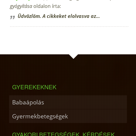
gyógyítása
oldalon írta:
Üdvözlöm. A cikkeket elolvasva az…
GYEREKEKNEK
Babaápolás
Gyermekbetegségek
GYAKORI BETEGSÉGEK, KÉRDÉSEK