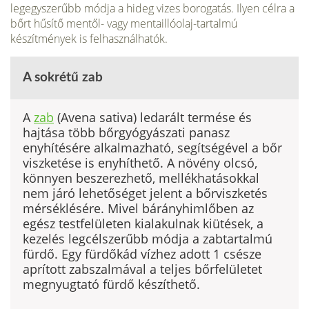
legegyszerűbb módja a hideg vizes borogatás. Ilyen célra a
bőrt hűsítő mentől- vagy mentaillóolaj-tartalmú
készítmények is felhasználhatók.
A sokrétű zab
A
zab
(Avena sativa) ledarált termése és
hajtása több bőrgyógyászati pa­nasz
enyhítésére alkalmazható, segítségével a bőr
viszketése is enyhíthető. A növény olcsó,
könnyen beszerezhető, mellékhatásokkal
nem járó lehetősé­get jelent a bőrviszketés
mérséklésére. Mivel bárányhimlőben az
egész test­felületen kialakulnak kiütések, a
kezelés legcélszerűbb módja a zabtartal­mú
fürdő. Egy fürdőkád vízhez adott 1 csésze
aprított zabszalmával a teljes bőrfelületet
megnyugtató fürdő készíthető.