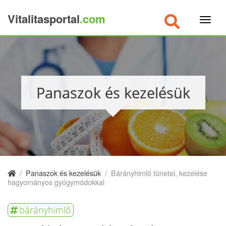
Vitalitasportal
.com
×
Panaszok és kezelésük
/
Panaszok és kezelésük
/
Bárányhimlő tünetei, kezelése
hagyományos gyógymódokkal
bárányhimlő