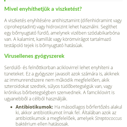
Mivel enyhíthetjük a viszketést?
A viszketés enyhítésére antihisztamint (difenhidramint vagy
ciproheptadint) vagy hidroxizint lehet használni. Segíthet
egy bőrnyugtató fürdő, amelynek vizé­ben szódabikarbóna
van. A kalamint, kamillát vagy körömvirágot tartalmazó
testápoló tejek is bőrnyugtató hatásúak.
Vírusellenes gyógyszerek
Serdülő- és felnőttkorban aciklovirrel lehet enyhíteni a
tüneteket. Ez a gyógyszer javasolt azok számára is, akiknek
az immunrendszere nem működik megfele­lően, akik
szteroidokat szedtek, súlyos tüdőbetegségük van, vagy
krónikus bőr­betegségben szenvednek. A famciklovirt is
ugyanebből a célból használják.
Antibiotikumok:
Ha másodlagos bőrfertőzés alakul
ki, akkor antibiotikumot írnak fel. Általában azok az
antibiotikumok a megfelelőek, amelyek
Streptococcus
baktérium ellen hatásosak.