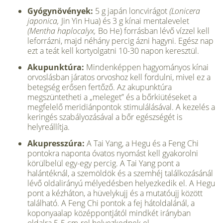
Gyógynövények:
5 g japán loncvirágot
(Lonicera
japonica,
Jin Yin Hua) és 3 g kínai mentalevelet
(Mentha haplocalyx,
Bo He) forrásban lévő vízzel kell
leforrázni, majd néhány per­cig ázni hagyni. Egész nap
ezt a teát kell kortyolgatni 10-30 napon keresztül.
Akupunktúra:
Mindenképpen hagyományos kínai
orvoslásban járatos orvoshoz kell fordulni, mivel ez a
betegség erősen fertőző. Az akupunktúra
megszüntetheti a „meleget” és a bőrkiütéseket a
megfelelő meridiánpontok stimulálásával. A kezelés a
ke­ringés szabályozásával a bőr egészségét is
helyreállítja.
Akupresszúra:
A Tai Yang, a Hegu és a Feng Chi
pontokra naponta óvatos nyomást kell gyako­rolni
körülbelül egy-egy percig. A Tai Yang pont a
halántéknál, a szemöldök és a szemhéj találkozásánál
lévő oldalirányú mélyedésben helyezkedik el. A Hegu
pont a kézháton, a hüvelykujj és a mutatóujj között
található. A Feng Chi pon­tok a fej hátoldalánál, a
koponyaalap középpontjától mindkét irányban