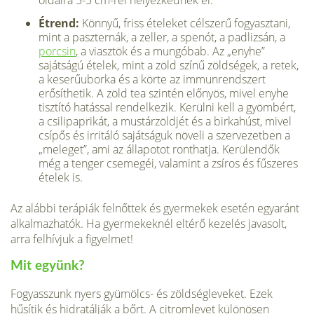
oldalra 5-5 cm-rel helyezkednek el.
Étrend:
Könnyű, friss ételeket célszerű fogyasztani,
mint a paszternák, a zeller, a spe­nót, a padlizsán, a
porcsin
, a viasztök és a mungóbab. Az „enyhe”
sajátságú éte­lek, mint a zöld színű zöldségek, a retek,
a keserűuborka és a körte az immun­rendszert
erősíthetik. A zöld tea szintén előnyös, mivel enyhe
tisztító hatással rendelkezik. Kerülni kell a gyömbért,
a csilipaprikát, a mustárzöldjét és a bir­kahúst, mivel
csípős és irritáló sajátságuk növeli a szervezetben a
„meleget”, ami az állapotot ronthatja. Kerülendők
még a tenger csemegéi, valamint a zsí­ros és fűszeres
ételek is.
Az alábbi terápiák felnőttek és gyermekek esetén egyaránt
alkalmazhatók. Ha gyermekeknél eltérő kezelés javasolt,
arra felhívjuk a figyelmet!
Mit együnk?
Fogyasszunk nyers gyümölcs- és zöldségleveket. Ezek
hűsítik és hidratálják a bőrt. A citromlevet különösen