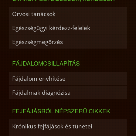
Orvosi tanácsok
Egészségügyi kérdezz-felelek
Egészségmegőrzés
FÁJDALOMCSILLAPÍTÁS
Fájdalom enyhítése
Fájdalmak diagnózisa
FEJFÁJÁSRÓL NÉPSZERŰ CIKKEK
Krónikus fejfájások és tünetei