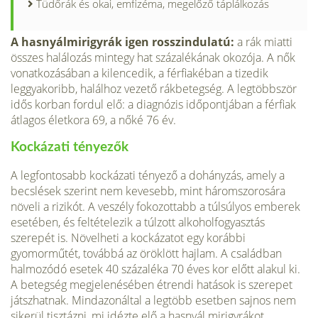
Tüdőrák és okai, emfizéma, megelőző táplálkozás
A hasnyálmirigyrák igen rosszindulatú:
a rák miatti
összes halálozás mintegy hat szá­zalékának okozója. A nők
vonatkozásában a kilencedik, a férfiakéban a tizedik
leggyako­ribb, halálhoz vezető rákbetegség. A legtöbbször
idős korban fordul elő: a diagnózis időpontjában a férfiak
átlagos életkora 69, a nőké 76 év.
Kockázati tényezők
A legfontosabb kockázati tényező a dohány­zás, amely a
becslések szerint nem kevesebb, mint háromszorosára
növeli a rizikót. A veszély fokozottabb a túlsúlyos emberek
esetében, és feltételezik a túlzott alkohol­fogyasztás
szerepét is. Növelheti a kockázatot egy korábbi
gyomorműtét, továbbá az örök­lött hajlam. A családban
halmozódó esetek 40 százaléka 70 éves kor előtt alakul ki.
A betegség megjelenésében étrendi hatások is szerepet
játszhatnak. Mindazonáltal a legtöbb esetben sajnos nem
sikerül tisztázni, mi idézte elő a hasnyál mirigyrákot.