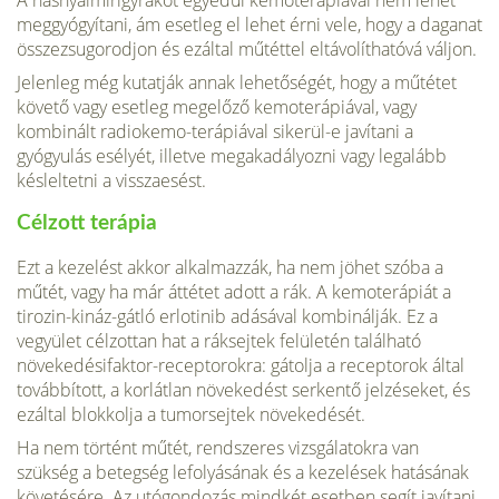
meggyógyítani, ám esetleg el lehet érni vele, hogy a daganat
összezsugorod­jon és ezáltal műtéttel eltávolíthatóvá váljon.
Jelenleg még kutatják annak lehetőségét, hogy a műtétet
követő vagy esetleg megelőző kemoterápiával, vagy
kombinált radiokemo-terápiával sikerül-e javítani a
gyógyulás esé­lyét, illetve megakadályozni vagy legalább
kés­leltetni a visszaesést.
Célzott terápia
Ezt a kezelést akkor alkalmazzák, ha nem jöhet szóba a
műtét, vagy ha már áttétet adott a rák. A kemoterápiát a
tirozin-kináz-gátló erlotinib adásával kombinálják. Ez a
vegyület célzottan hat a ráksejtek felületén található
növekedésifaktor-receptorokra: gátolja a receptorok által
továbbított, a korlátlan növe­kedést serkentő jelzéseket, és
ezáltal blokkolja a tumorsejtek növekedését.
Ha nem történt műtét, rendszeres vizsgála­tokra van
szükség a betegség lefolyásának és a kezelések hatásának
követésére. Az utógondozás mindkét esetben segít javí­tani