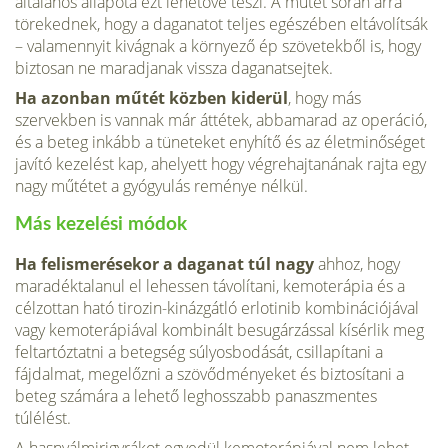
általános állapota ezt lehetővé teszi. A műtét során arra
törekednek, hogy a daganatot teljes egészében eltávolítsák
– valamennyit kivágnak a kör­nyező ép szövetekből is, hogy
biztosan ne maradjanak vissza daganatsejtek.
Ha azonban műtét közben kiderül
, hogy más
szervekben is vannak már áttétek, abba­marad az operáció,
és a beteg inkább a tünete­ket enyhítő és az életminőséget
javító kezelést kap, ahelyett hogy végrehajtanának rajta egy
nagy műtétet a gyógyulás reménye nélkül.
Más kezelési módok
Ha felismerésekor a daganat túl nagy
ahhoz, hogy
maradéktalanul el lehessen távolítani, kemoterápia és a
célzottan ható tirozin-kinázgátló erlotinib kombinációjával
vagy kemote­rápiával kombinált besugárzással kísérlik meg
feltartóztatni a betegség súlyosbodását, csilla­pítani a
fájdalmat, megelőzni a szövődménye­ket és biztosítani a
beteg számára a lehető leg­hosszabb panaszmentes
túlélést.
A hasnyálmirigyrákot egyedül kemoterápiá­val nem lehet