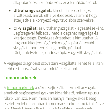
állapotáról és a különböző szervek működéséről.
Ultrahangvizsgálat:
kimutatja az esetleges
elváltozást, annak elhelyezkedését, valamint hogy
átterjedt-e a környező vagy távolabbi szervekre.
CT-vizsgálat:
az ultrahangvizsgálat kiegé­szítéseként.
Segítségével felbecsülhető a daganat nagysága és
kiterjedtsége. Esetle­ges áttéteket is kimutathat. A
daganat kiterjedtségének megállapítását további
vizsgálati módszerek segíthetik, például
röntgenfelvételek, endoszkópia vagy MR-vizsgálatok.
A végleges diagnózist szövettani vizsgálattal lehet felállítani
– ehhez biopsziával szövet­mintát kell venni.
Tumormarkerek
A
tumormarkerek
a rákos sejtek által termelt anyagok,
amelyek segítségével gyakran ki­deríthető, milyen típusú
rákról van szó. Nem minden hasnyálmirigyrákos beteg
esetében lehet azonban tumormarkereket kimutatni, és az
is előfordul, hogy rák nélkül is képződnek markerek,