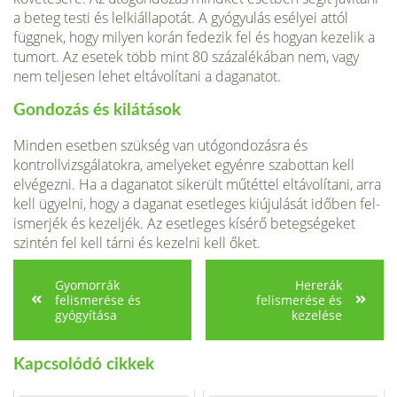
a beteg testi és lelkiállapotát. A gyógyulás esélyei attól
függnek, hogy milyen korán fedezik fel és hogyan kezelik a
tumort. Az esetek több mint 80 százalékában nem, vagy
nem teljesen lehet eltávolítani a daganatot.
Gondozás és kilátások
Minden esetben szükség van utógondozásra és
kontrollvizsgálatokra, amelyeket egyénre szabottan kell
elvégezni. Ha a daganatot sikerült műtéttel eltávolítani, arra
kell ügyelni, hogy a daganat esetleges kiújulását időben fel­
ismerjék és kezeljék. Az esetleges kísérő beteg­ségeket
szintén fel kell tárni és kezelni kell őket.
Gyomorrák
Hererák
felismerése és
felismerése és
gyógyítása
kezelése
Kapcsolódó cikkek