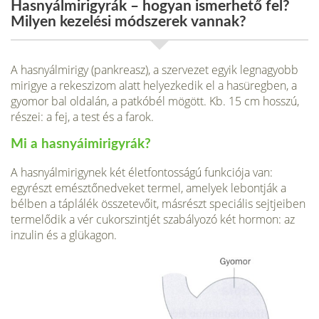
Hasnyálmirigyrák – hogyan ismerhető fel?
Milyen kezelési módszerek vannak?
A hasnyálmirigy (pankreasz), a szervezet egyik legnagyobb
mirigye a rekeszizom alatt helyezkedik el a hasüregben, a
gyomor bal oldalán, a patkóbél mögött. Kb. 15 cm hosszú,
részei: a fej, a test és a farok.
Mi a hasnyáimirigyrák?
A hasnyálmirigynek két életfontosságú funk­ciója van:
egyrészt emésztőnedveket termel, amelyek lebontják a
bélben a táplálék összetevőit, másrészt speciális sejtjeiben
termelődik a vér cukorszintjét szabályozó két hormon: az
inzulin és a glükagon.