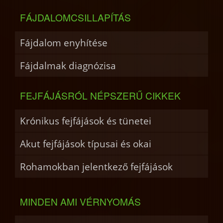
FÁJDALOMCSILLAPÍTÁS
Fájdalom enyhítése
Fájdalmak diagnózisa
FEJFÁJÁSRÓL NÉPSZERŰ CIKKEK
Krónikus fejfájások és tünetei
Akut fejfájások típusai és okai
Rohamokban jelentkező fejfájások
MINDEN AMI VÉRNYOMÁS