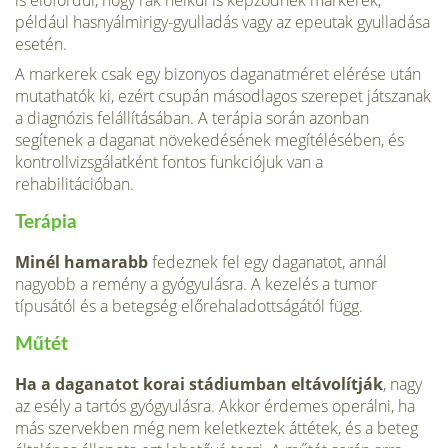
például hasnyálmirigy-gyulladás vagy az epeutak gyulladása
esetén.
A markerek csak egy bizonyos daganat­méret elérése után
mutathatók ki, ezért csu­pán másodlagos szerepet játszanak
a diagnó­zis felállításában. A terápia során azonban
segítenek a daganat növekedésének megítélé­sében, és
kontrollvizsgálatként fontos funk­ciójuk van a
rehabilitációban.
Terápia
Minél hamarabb
fedeznek fel egy daganatot, annál
nagyobb a remény a gyógyulásra. A kezelés a tumor
típusától és a betegség elő­rehaladottságától függ.
Műtét
Ha a daganatot korai stádiumban eltávolítják
, nagy
az esély a tartós gyógyulásra. Akkor érdemes operálni, ha
más szervekben még nem keletkeztek áttétek, és a beteg