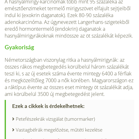
A hasnyálmirigy-karcinómák több mint 95 százaléka az
emésztőenzimeket termelő mirigyszövet elfajult sejtjeiből
indul ki (exokrin daganatok). Ezek 80-90 százaléka
adenokarcinóma. Az úgynevezett Langerhans-szigetekből
eredő hormontermelő (endokrin) daganatok a
hasnyálmirigyrákoknak mindössze az öt százalékát képezik.
Gyakoriság
Németországban viszonylag ritka a hasnyál­mirigyrák: az
összes rákos megbetegedés körülbelül három százalékát
teszi ki, s az új esetek száma évente mintegy 6400 a férfiak
és megközelítőleg 7000 a nők körében. Magyar­országon ez
a ráktípus évente az összes eset mintegy öt százalékát adja,
ami körülbelül 3500 új megbetegedést jelent.
Ezek a cikkek is érdekelhetnek:
Petefészekrák vizsgálat (tumormarker)
Vastagbélrák megelőzése, műtéti kezelése