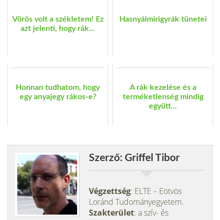
Vörös volt a székletem! Ez
Hasnyálmirigyrák tünetei
azt jelenti, hogy rák...
Honnan tudhatom, hogy
A rák kezelése és a
egy anyajegy rákos-e?
terméketlenség mindig
együtt...
Szerző: Griffel Tibor
Végzettség
: ELTE – Eötvös
Loránd Tudományegyetem.
Szakterület
: a szív- és