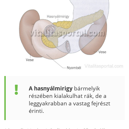
A hasnyálmirigy
bármelyik
részében kiala­kulhat rák, de a
leggyakrabban a vastag fej­részt
érinti.