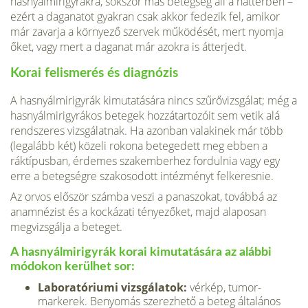
hasnyálmirigyrákra, sokszor más betegség áll a háttérben –
ezért a daganatot gyakran csak akkor fedezik fel, amikor
már zavarja a környező szervek működését, mert nyomja
őket, vagy mert a daganat már azokra is átterjedt.
Korai felismerés és diagnózis
A hasnyálmirigyrák kimutatására nincs szűrővizsgálat; még a
hasnyálmirigyrákos betegek hozzátartozóit sem vetik alá
rendsze­res vizsgálatnak. Ha azonban valakinek már több
(legalább két) közeli rokona betegedett meg ebben a
ráktípusban, érdemes szakem­berhez fordulnia vagy egy
erre a betegségre szakosodott intézményt felkeresnie.
Az orvos először számba veszi a panaszokat, továbbá az
anamnézist és a kockázati tényező­ket, majd alaposan
megvizsgálja a beteget.
A hasnyálmirigyrák korai kimutatására az alábbi
módokon kerülhet sor:
Laboratóriumi vizsgálatok:
vérkép, tumor­
markerek. Benyomás szerezhető a beteg általános