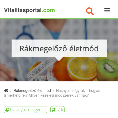
Vitalitasportal
.com
×
Rákmegelőző életmód
/
Rákmegelőző életmód
/
Hasnyálmirigyrák – hogyan
ismerhető fel? Milyen kezelési módszerek vannak?
hasnyálmirigyrák
rák