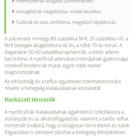
Petefészekrák vizsgálat (tumormarker)
Vastagbélrák megelőzése, műtéti kezelése
Tüdőrák és okai, emfizéma, megelőző táplálkozás
A páciensek mintegy 80 százaléka férfi, 20 százaléka nő; a
férfi betegek átlagéletkora 66 év, a nőké 70 év körüli. A
daganatok 50-60 százaléka laphámrák, a többi adeno-
karcinóma. A nyelőcső adenokarcinómájának gyakorisága
növekvő tendenciát mutat, egyre több esetet
diagnosztizálnak.
Az elhízottság és a reflux együttesen tizenhatszorosára
növelik a betegség kialakulásának kockázatát.
Kockázati tényezők
A nyelőcsőrák kialakulásának egyértelmű rizikófaktora a
dohányzás és az alkohol­fogyasztás, valamint a tartós reflux.
Felmerült továbbá, hogy a túlságosan forró ételek és ita­lok
fogyasztása is szerepet játszhat a betegség létrejöttében.