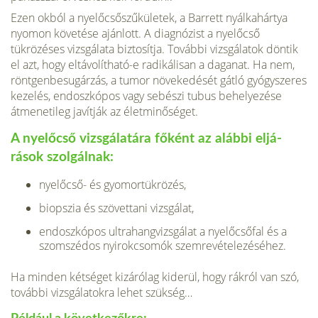
Ezen okból a nyelőcsőszűkületek, a Barrett nyálkahártya
nyomon követé­se ajánlott. A diagnózist a nyelőcső
tükrözéses vizsgálata biztosítja. További vizsgálatok döntik
el azt, hogy eltávolítható-e radikálisan a daganat. Ha nem,
röntgenbesugárzás, a tumor növekedését gátló gyógyszeres
kezelés, endo­szkópos vagy sebészi tubus behelyezése
átmenetileg javítják az életminőséget.
A nyelőcső vizsgálatára főként az alábbi eljá­
rások szolgálnak:
nyelőcső- és gyomortükrözés,
biopszia és szövettani vizsgálat,
endoszkópos ultrahangvizsgálat a nyelőcső­fal és a
szomszédos nyirokcsomók szemre­vételezéséhez.
Ha minden kétséget kizárólag kiderül, hogy rákról van szó,
további vizsgálatokra lehet szükség…