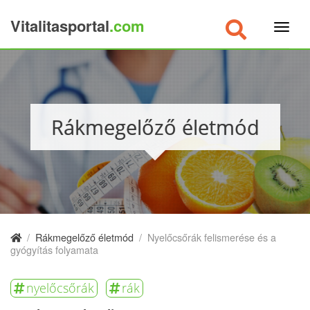
Vitalitasportal
.com
×
Rákmegelőző életmód
/
Rákmegelőző életmód
/
Nyelőcsőrák felismerése és a
gyógyítás folyamata
nyelőcsőrák
rák