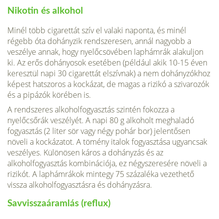
Nikotin és alkohol
Minél több cigarettát szív el valaki naponta, és minél
régebb óta dohányzik rendszeresen, annál nagyobb a
veszélye annak, hogy nyelő­csövében laphámrák alakuljon
ki. Az erős dohányosok esetében (például akik 10-15 éven
keresztül napi 30 cigarettát elszívnak) a nem dohányzókhoz
képest hatszoros a kockázat, de magas a rizikó a szivarozók
és a pipázók körében is.
A rendszeres alkoholfogyasztás szintén fokozza a
nyelőcsőrák veszélyét. A napi 80 g alkoholt meghaladó
fogyasztás (2 liter sör vagy négy pohár bor) jelentősen
növeli a koc­kázatot. A tömény italok fogyasztása ugyan­csak
veszélyes. Különösen káros a dohányzás és az
alkoholfogyasztás kombinációja, ez négyszeresére növeli a
rizikót. A laphámrákok mintegy 75 százaléka vezethető
vissza alko­holfogyasztásra és dohányzásra.
Savvisszaáramlás (reflux)