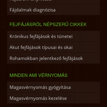
Fájdalmak diagnózisa
FEJFÁJÁSRÓL NÉPSZERŰ CIKKEK
Krónikus fejfájások és tünetei
Akut fejfájások típusai és okai
Rohamokban jelentkező fejfájások
MINDEN AMI VÉRNYOMÁS
Magasvérnyomás gyógyítása
Magasvérnyomás kezelése