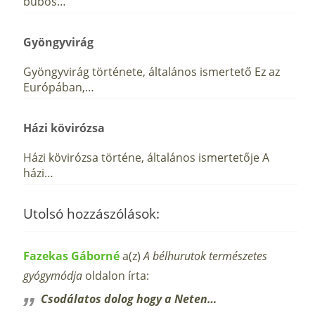
búbos…
Gyöngyvirág
Gyöngyvirág története, általános ismertető Ez az
Európában,…
Házi kövirózsa
Házi kövirózsa történe, általános ismertetője A
házi…
Utolsó hozzászólások:
Fazekas Gáborné
a(z)
A bélhurutok természetes
gyógymódja
oldalon írta:
Csodálatos dolog hogy a Neten…