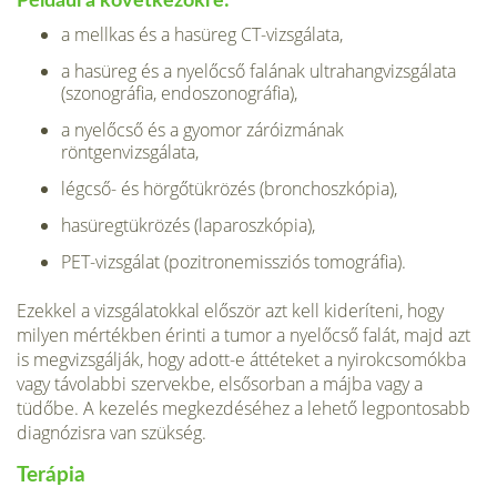
Például a következőkre:
a mellkas és a hasüreg CT-vizsgálata,
a hasüreg és a nyelőcső falának ultrahang­vizsgálata
(szonográfia, endoszonográfia),
a nyelőcső és a gyomor záróizmának
röntgenvizsgálata,
légcső- és hörgőtükrözés (bronchoszkópia),
hasüregtükrözés (laparoszkópia),
PET-vizsgálat (pozitronemissziós tomográfia).
Ezekkel a vizsgálatokkal először azt kell kideríteni, hogy
milyen mértékben érinti a tumor a nyelőcső falát, majd azt
is meg­vizsgálják, hogy adott-e áttéteket a nyirok­csomókba
vagy távolabbi szervekbe, elsősorban a májba vagy a
tüdőbe. A kezelés megkezdéséhez a lehető legpontosabb
diagnó­zisra van szükség.
Terápia