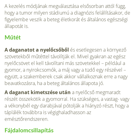
A kezelés módjának megválasztása elsősorban attól függ,
hogy a tumor milyen stádiumú a diagnózis felállításakor, de
figyelembe veszik a beteg életkorát és általános egészségi
állapotát is.
Műtét
A daganatot a nyelőcsőből
és esetlegesen a környező
szövetekből műtéttel távolítják el. Mivel gyakran az egész
nyelőcsövet el kell távolítani más szövetekkel – például a
gyomor, a nyirokcsomók, a máj vagy a tüdő egy részé­vel –
együtt, a szakemberek csak akkor vállalkoznak erre a nagy
beavatkozásra, ha a beteg általános állapota jó.
A daganat kimetszése után
a nyelőcső megmaradt
részét összekötik a gyomorral. Ha szükséges, a vastag- vagy
a vékonybél egy darabjával pótolják a hiányzó részt, hogy a
táplálék továbbra is végighaladhasson az
emésztőrendszeren.
Fájdalomcsillapítás