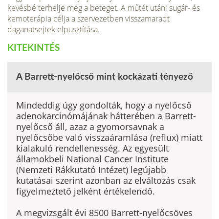
kevésbé terhelje meg a beteget. A műtét utáni sugár- és
kemo­terápia célja a szervezetben visszamaradt
daganatsejtek elpusztítása.
KITEKINTÉS
A Barrett-nyelőcső mint kockázati tényező
Mindeddig úgy gondolták, hogy a nyelőcső
adenokarcinómájának hátterében a Barrett-
nyelőcső áll, azaz a gyomorsavnak a
nyelőcsőbe való visszaáramlása (reflux) miatt
kialakuló rendellenesség. Az egyesült
államokbeli National Cancer Institute
(Nemzeti Rákkutató Intézet) legújabb
kutatásai szerint azonban az elváltozás csak
figyelmeztető jelként értékelendő.
A megvizsgált évi 8500 Barrett-nyelőcsöves