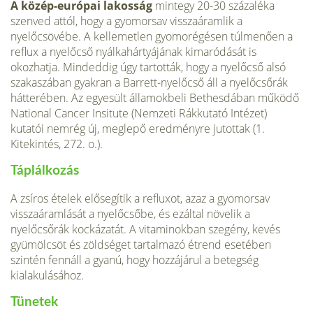
A közép-európai lakosság
mintegy 20-30 szá­zaléka
szenved attól, hogy a gyomorsav vissza­áramlik a
nyelőcsövébe. A kellemetlen gyo­morégésen túlmenően a
reflux a nyelőcső nyálkahártyájának kimaródását is
okozhatja. Mindeddig úgy tartották, hogy a nyelőcső alsó
szakaszában gyakran a Barrett-nyelőcső áll a nyelőcsőrák
hátterében. Az egyesült álla­mokbeli Bethesdában működő
National Cancer Insitute (Nemzeti Rákkutató Intézet)
kutatói nemrég új, meglepő eredményre jutot­tak (1.
Kitekintés, 272. o.).
Táplálkozás
A zsíros ételek elősegítik a refluxot, azaz a gyomorsav
visszaáramlását a nyelőcsőbe, és ezáltal növelik a
nyelőcsőrák kockázatát. A vitaminokban szegény, kevés
gyümölcsöt és zöldséget tartalmazó étrend esetében
szintén fennáll a gyanú, hogy hozzájárul a betegség
kialakulásához.
Tünetek