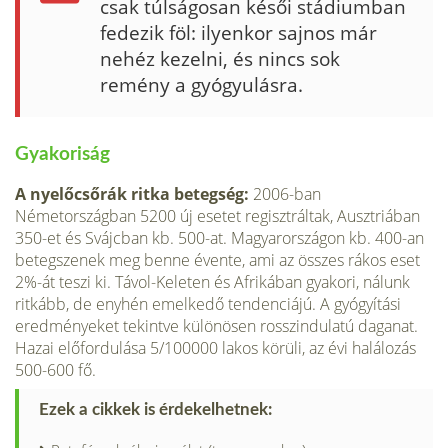
csak túlságosan késői stádiumban
fedezik föl: ilyenkor sajnos már
nehéz kezelni, és nincs sok
remény a gyógyulásra.
Gyakoriság
A nyelőcsőrák ritka betegség:
2006-ban
Németországban 5200 új esetet regisztráltak, Ausztriában
350-et és Svájcban kb. 500-at. Magyarországon kb. 400-an
betegszenek meg benne évente, ami az összes rákos eset
2%-át teszi ki. Távol-Keleten és Afrikában gyakori, nálunk
ritkább, de eny­hén emelkedő tendenciájú. A gyógyítási
eredményeket tekintve különö­sen rosszindulatú daganat.
Hazai előfordulása 5/100000 lakos körüli, az évi halálozás
500-600 fő.
Ezek a cikkek is érdekelhetnek: