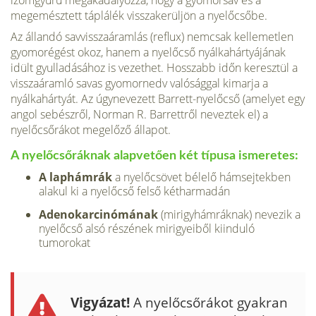
izomgyűrű megakadályozza, hogy a gyomorsav és a
megemésztett táplálék visszakerüljön a nyelőcsőbe.
Az állandó savvisszaáramlás (reflux) nem­csak kellemetlen
gyomorégést okoz, hanem a nyelőcső nyálkahártyájának
idült gyulladá­sához is vezethet. Hosszabb időn keresztül a
visszaáramló savas gyomornedv valósággal kimarja a
nyálkahártyát. Az úgynevezett Barrett-nyelőcső (amelyet egy
angol sebészről, Norman R. Barrettről neveztek el) a
nyelőcső­rákot megelőző állapot.
A nyelőcsőráknak alapvetően két típusa ismeretes:
A laphámrák
a nyelőcsövet bélelő hám­sejtekben
alakul ki a nyelőcső felső kétharmadán
Adenokarcinómának
(mirigyhámráknak) nevezik a
nyelőcső alsó részének mirigyeiből kiinduló
tumorokat
Vigyázat!
A nyelőcsőrákot gyakran