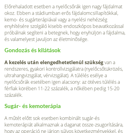
Előrehaladott esetben a nyelőcsőrák igen nagy fájdalmat
okoz. Ebben a stádiumban erős fáj­dalomcsillapítókkal,
kemo- és sugárterápiával vagy a nyelési nehézség
enyhítésére szolgáló kisebb endoszkópos beavatkozással
próbálnak segíteni a betegnek, hogy enyhüljön a fájdalma,
és valamelyest javuljon az élet­minősége.
Gondozás és kilátások
A kezelés után elengedhetetlenül szükség
van a
rendszeres, gyakori kontrollvizsgálatra (nyelőcsőtükrözés,
ultrahangvizsgálat, vér­vizsgálat). A túlélés esélye a
nyelőcsőrák eseté­ben igen alacsony: az ötéves túlélés a
férfiak körében 11-22 százalék, a nőkében pedig 15-20
százalék.
Sugár- és kemoterápia
A műtét előtt sok esetben kombinált sugár-és
kemoterápiát alkalmaznak a daganat össze-zsugorítására,
hogy az operáció ne járjon súlyos következményekkel, és