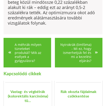
beteg közül mindössze 0,22 százalékban
alakult ki rák – eddig ezt az arányt 0,5-2
százalékra tették. Az optimizmusra okot adó
eredmények alátámasztására további
vizsgálatok folynak.
A méhrák milyen
Nyirokrák (limfóma)
tüneteket
- Mi ez, hogy
produkál? Mik az
ismerhetjük fel és
esélyek a
mi a kezelési
gyógyulásra?
eljárás?
Kapcsolódó cikkek
Vastag- és végbélrák
Rák okozta fájdalmak
(kolorektális karcinóma)
csökkentése
tü...