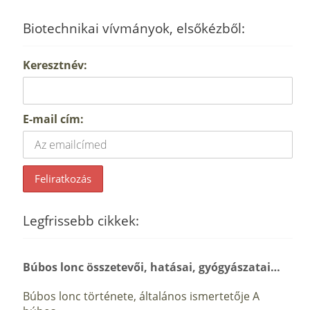
Biotechnikai vívmányok, elsőkézből:
Keresztnév:
E-mail cím:
Legfrissebb cikkek:
Búbos lonc összetevői, hatásai, gyógyászatai…
Búbos lonc története, általános ismertetője A