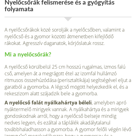
Nyelőcsőrák felismerése és a gyógyítás
folyamata
A nyelőcsőrákok közé sorolják a nyelőcsőben, valamint a
nyelőcső és a gyomor közötti átmenetben kifejlődő
rákokat. Agresszív daganatok, kórjóslatuk rossz.
Mi a nyelőcsőrák?
A nyelőcső körülbelül 25 cm hosszú rugal­mas, izmos falú
cső, amelyen át a megrágott étel az izomfal hullámzó
ritmusos összehúzó­dása (perisztaltikája) segítségével eljut a
garatból a gyomorba. A légcső mögött helyez­kedik el, és a
rekeszizom alatt szájadzik bele a gyomorba.
A nyelőcső falát nyálkahártya béleli
, amely­ben apró
nyáktermelő mirigyek vannak. A nyálkahártya és a mirigyek
gondoskodnak arról, hogy a nyelőcső belseje mindig
nedves legyen, és ezáltal a táplálék akadálytalanul
továbbhaladhasson a gyomorba. A gyomor felőli végén lévő