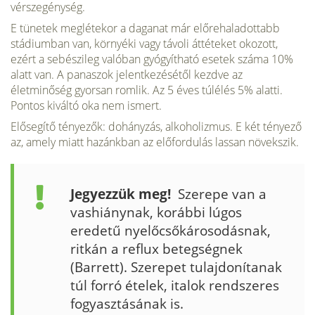
vérszegénység.
E tünetek meglétekor a daganat már előrehaladottabb
stádiumban van, környéki vagy távoli áttéteket okozott,
ezért a sebészileg valóban gyógyít­ható esetek száma 10%
alatt van. A panaszok jelentkezésétől kezdve az
életminőség gyorsan romlik. Az 5 éves túlélés 5% alatti.
Pontos kiváltó oka nem ismert.
Elősegítő tényezők: dohányzás, alkoholizmus. E két té­nyező
az, amely miatt hazánkban az előfordulás lassan növekszik.
Jegyezzük meg!
Szerepe van a
vashiánynak, korábbi lúgos
eredetű nyelőcsőkárosodásnak,
ritkán a reflux betegségnek
(Barrett). Szerepet tulajdonítanak
túl forró ételek, italok rendszeres
fogyasztásának is.