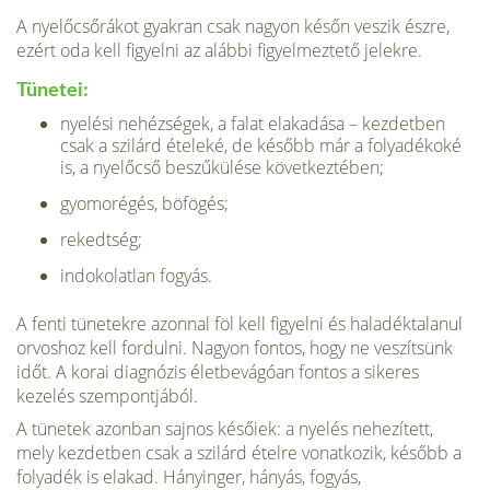
A nyelőcsőrákot gyakran csak nagyon későn veszik észre,
ezért oda kell figyelni az alábbi figyelmeztető jelekre.
Tünetei:
nyelési nehézségek, a falat elakadása – kez­detben
csak a szilárd ételeké, de később már a folyadékoké
is, a nyelőcső beszűkülése következtében;
gyomorégés, böfögés;
rekedtség;
indokolatlan fogyás.
A fenti tünetekre azonnal föl kell figyelni és haladéktalanul
orvoshoz kell fordulni. Nagyon fontos, hogy ne veszítsünk
időt. A korai diagnózis életbevágóan fontos a sike­res
kezelés szempontjából.
A tünetek azonban sajnos későiek: a nyelés nehezített,
mely kezdetben csak a szilárd ételre vonatkozik, később a
folyadék is elakad. Hányinger, hányás, fogyás,