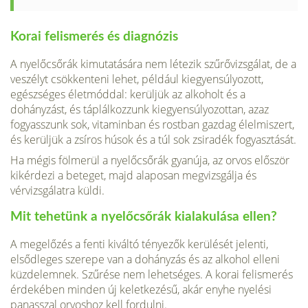
Korai felismerés és diagnózis
A nyelőcsőrák kimutatására nem létezik szűrővizsgálat, de a
veszélyt csökkenteni lehet, például kiegyensúlyozott,
egészséges életmód­dal: kerüljük az alkoholt és a
dohányzást, és táplálkozzunk kiegyensúlyozottan, azaz
fogyasszunk sok, vitaminban és rostban gaz­dag élelmiszert,
és kerüljük a zsíros húsok és a túl sok zsiradék fogyasztását.
Ha mégis fölmerül a nyelőcsőrák gyanúja, az orvos először
kikérdezi a beteget, majd ala­posan megvizsgálja és
vérvizsgálatra küldi.
Mit tehetünk a nyelőcsőrák kialakulása ellen?
A megelőzés a fenti kiváltó tényezők kerülését jelenti,
elsődleges szerepe van a dohányzás és az alkohol elleni
küzdelemnek. Szűrése nem lehetséges. A korai fel­ismerés
érdekében minden új keletkezésű, akár enyhe nyelési
panasszal orvoshoz kell fordulni.