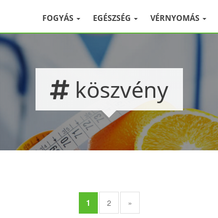
FOGYÁS
EGÉSZSÉG
VÉRNYOMÁS
köszvény
1
2
»