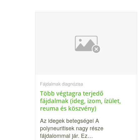
Fájdalmak diagnózisa
Több végtagra terjedő
fájdalmak (ideg, izom, ízület,
reuma és köszvény)
Az idegek betegségei A
polyneuritisek nagy része
fájdalommal jár. Ez…