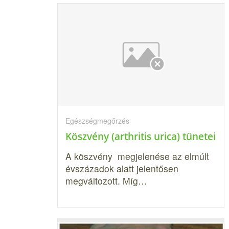
Egészségmegőrzés
Köszvény (arthritis urica) tünetei
A köszvény megjelenése az elmúlt
évszázadok alatt jelentősen
megválto­zott. Míg…