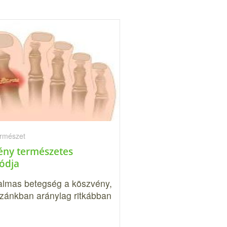
ermészet
ény természetes
ódja
dalmas betegség a köszvény,
zánkban aránylag ritkábban