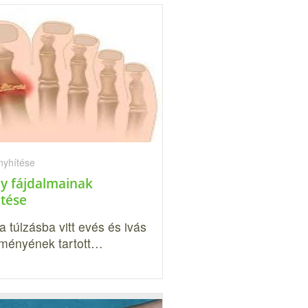
nyhítése
y fájdalmainak
tése
a túlzásba vitt evés és ivás
ményének tartott…