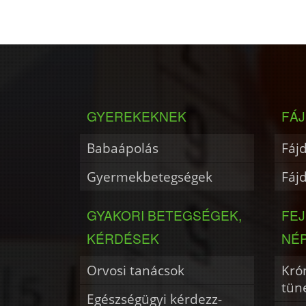
GYEREKEKNEK
FÁJ
Babaápolás
Fáj
Gyermekbetegségek
Fáj
GYAKORI BETEGSÉGEK,
FE
KÉRDÉSEK
NÉ
Orvosi tanácsok
Krón
tün
Egészségügyi kérdezz-