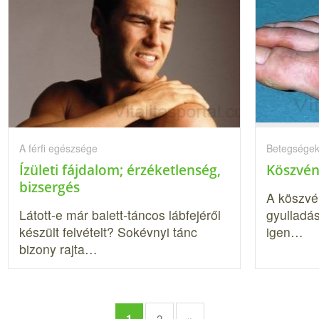
A férfi egészsége
Betegségek
Ízületi fájdalom; érzéketlenség,
Köszvén
bizsergés
A köszvén
Látott-e már balett-táncos lábfejéről
gyulladás
készült felvételt? Sokévnyi tánc
igen…
bizony rajta…
1
2
»