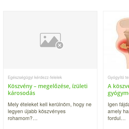
Egészségügyi kérdezz-felelek
Gyógyító t
Köszvény – megelőzése, ízületi
A köszv
károsodás
gyógym
Mely ételeket kell kerülnöm, hogy ne
Igen fáj
legyen újabb köszvényes
amely ha
rohamom?…
fordul…