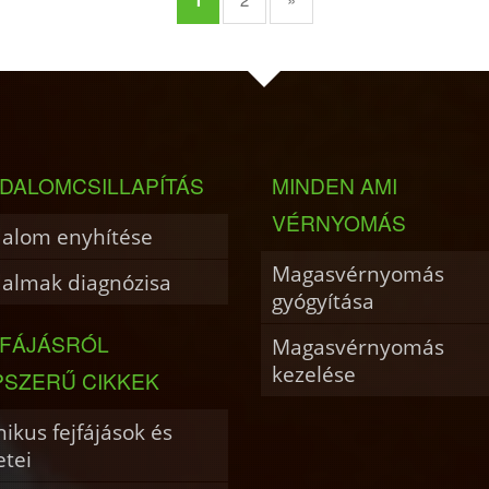
DALOMCSILLAPÍTÁS
MINDEN AMI
VÉRNYOMÁS
dalom enyhítése
Magasvérnyomás
dalmak diagnózisa
gyógyítása
JFÁJÁSRÓL
Magasvérnyomás
kezelése
PSZERŰ CIKKEK
ikus fejfájások és
etei