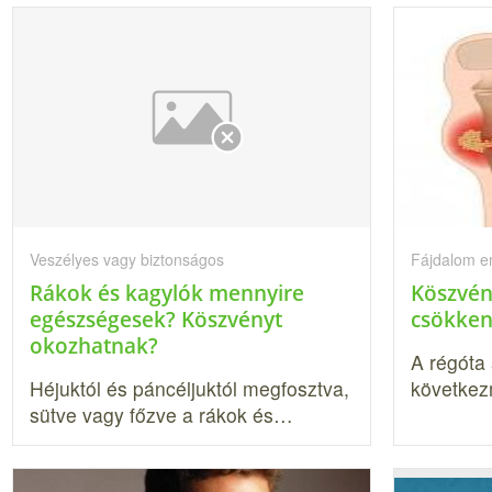
Veszélyes vagy biztonságos
Fájdalom e
Rákok és kagylók mennyire
Köszvén
egészségesek? Köszvényt
csökken
okozhatnak?
A régóta 
Héjuktól és páncéljuk­tól megfosztva,
következ
sütve vagy főz­ve a rákok és…