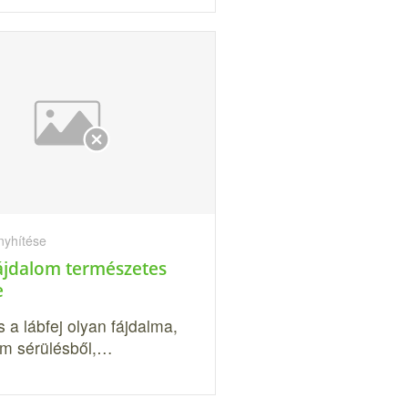
nyhítése
fájdalom természetes
e
 a lábfej olyan fájdalma,
m sérülésből,…