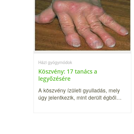
Házi gyógymódok
Köszvény: 17 tanács a
legyőzésére
A köszvény ízületi gyulladás, mely
úgy jelentkezik, mint derült égből…