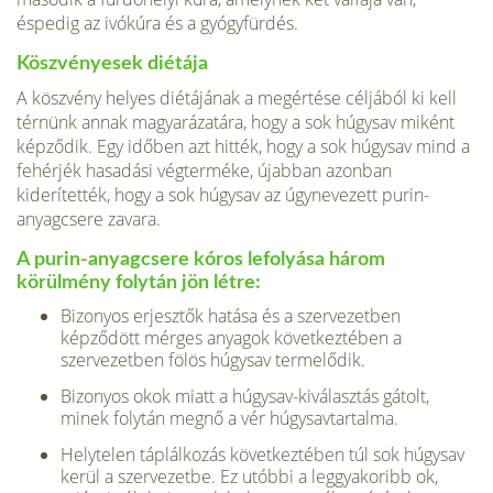
éspedig az ivókúra és a gyógyfürdés.
Köszvényesek diétája
A köszvény helyes diétájának a megértése céljából ki kell
térnünk annak magyarázatára, hogy a sok húgysav miként
képződik. Egy időben azt hitték, hogy a sok húgysav mind a
fehérjék hasadási végterméke, újabban azonban
kiderítették, hogy a sok húgysav az úgynevezett purin-
anyagcsere zavara.
A purin-anyagcsere kóros lefolyása három
körülmény folytán jön létre:
Bizonyos erjesztők hatása és a szervezetben
képződött mérges anyagok következtében a
szervezetben fölös húgysav termelődik.
Bizonyos okok miatt a húgysav-kiválasztás gátolt,
minek folytán megnő a vér húgysavtartalma.
Helytelen táplálkozás következtében túl sok húgysav
kerül a szervezetbe. Ez utóbbi a leggyakoribb ok,