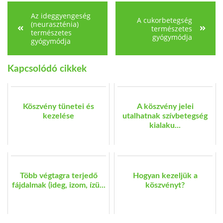
Az ideggyengeség
A cukorbetegség
(neuraszténia)
természetes
természetes
gyógymódja
gyógymódja
Kapcsolódó cikkek
Köszvény tünetei és
A köszvény jelei
kezelése
utalhatnak szívbetegség
kialaku...
Több végtagra terjedő
Hogyan kezeljük a
fájdalmak (ideg, izom, ízü...
köszvényt?