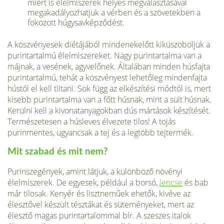
miért is élelmiszerek helyes megválasztásával
megakadályozhatjuk a vérben és a szövetekben a
fokozott húgysavképződést.
A köszvényesek diétájából mindenekelőtt kiküszöböljük a
purintartalmú élelmiszereket. Nagy purintartalma van a
májnak, a vesének, agyvelőnek. Általában minden húsfajta
purintartalmú, tehát a köszvényest lehetőleg mindenfajta
hústól el kell tiltani. Sok függ az elkészítési módtól is, mert
kisebb purintartalma van a főtt húsnak, mint a sült húsnak.
Kerülni kell a kivonatanyagokban dús mártások készítését.
Természetesen a húsleves élvezete tilos! A tojás
purinmentes, ugyancsak a tej és a legtöbb tejtermék.
Mit szabad és mit nem?
Purinszegények, amint látjuk, a különböző növényi
élelmiszerek. De egyesek, például a borsó,
lencse
és bab
már tilosak. Kenyér és lisztneműek ehetők, kivéve az
élesztővel készült tésztákat és süteményeket, mert az
élesztő magas purintartalommal bír. A szeszes italok