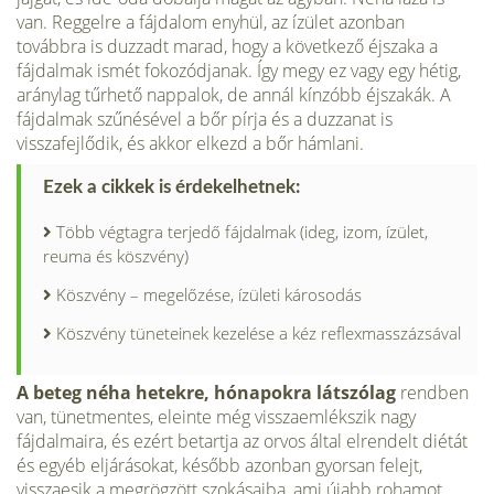
van. Reggelre a fájdalom enyhül, az ízület azonban
továbbra is duzzadt marad, hogy a következő éjszaka a
fájdalmak ismét fokozódjanak. Így megy ez vagy egy hétig,
aránylag tűrhető nappalok, de annál kínzóbb éjszakák. A
fájdalmak szűnésével a bőr pírja és a duzzanat is
visszafejlődik, és akkor elkezd a bőr hámlani.
Ezek a cikkek is érdekelhetnek:
Több végtagra terjedő fájdalmak (ideg, izom, ízület,
reuma és köszvény)
Köszvény – megelőzése, ízületi károsodás
Köszvény tüneteinek kezelése a kéz reflexmasszázsával
A beteg néha hetekre, hónapokra látszólag
rendben
van, tünetmentes, eleinte még visszaemlékszik nagy
fájdalmaira, és ezért betartja az orvos által elrendelt diétát
és egyéb eljárásokat, később azonban gyorsan felejt,
visszaesik a megrögzött szokásaiba, ami újabb rohamot