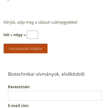
Kérjük, adja meg a választ számjegyekkel:
hét + négy =
Biotechnikai vívmányok, elsőkézből:
Keresztnév:
E-mail cím: