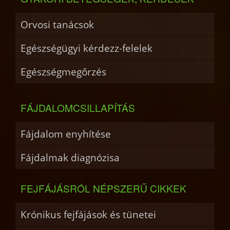
Orvosi tanácsok
Egészségügyi kérdezz-felelek
Egészségmegőrzés
FÁJDALOMCSILLAPÍTÁS
Fájdalom enyhítése
Fájdalmak diagnózisa
FEJFÁJÁSRÓL NÉPSZERŰ CIKKEK
Krónikus fejfájások és tünetei