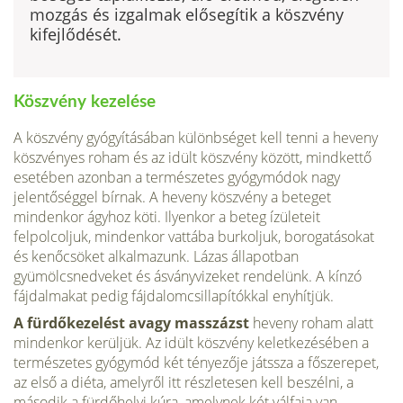
mozgás és izgalmak elősegítik a köszvény
kifejlődését.
Köszvény kezelése
A köszvény gyógyításában különbséget kell tenni a heveny
köszvényes roham és az idült köszvény között, mindkettő
esetében azonban a természetes gyógymódok nagy
jelentőséggel bírnak. A heveny köszvény a beteget
mindenkor ágyhoz köti. Ilyenkor a beteg ízületeit
felpolcoljuk, mindenkor vattába burkoljuk, borogatásokat
és kenőcsöket alkalmazunk. Lázas állapotban
gyümölcsnedveket és ásványvizeket rendelünk. A kínzó
fájdalmakat pedig fájdalomcsillapítókkal enyhítjük.
A fürdőkezelést avagy masszázst
heveny roham alatt
mindenkor kerüljük. Az idült köszvény keletkezésében a
természetes gyógymód két tényezője játssza a főszerepet,
az első a diéta, amelyről itt részletesen kell beszélni, a
második a fürdőhelyi kúra, amelynek két válfaja van,