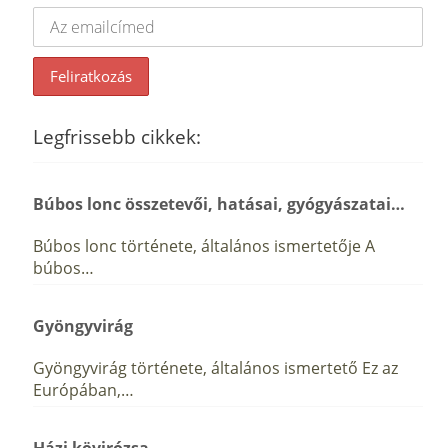
Legfrissebb cikkek:
Búbos lonc összetevői, hatásai, gyógyászatai…
Búbos lonc története, általános ismertetője A
búbos…
Gyöngyvirág
Gyöngyvirág története, általános ismertető Ez az
Európában,…
Házi kövirózsa