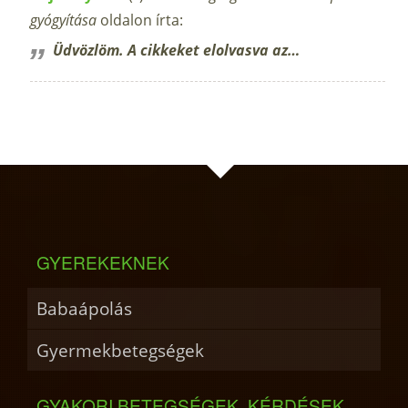
gyógyítása
oldalon írta:
Üdvözlöm. A cikkeket elolvasva az…
GYEREKEKNEK
Babaápolás
Gyermekbetegségek
GYAKORI BETEGSÉGEK, KÉRDÉSEK