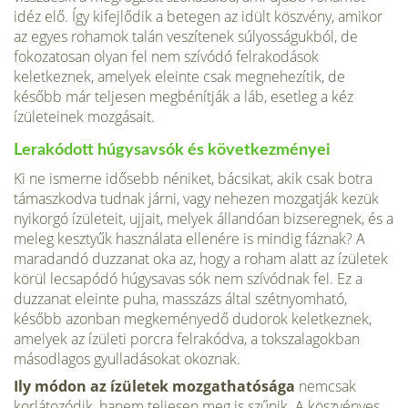
idéz elő. Így kifejlődik a betegen az idült köszvény, amikor
az egyes rohamok talán veszítenek súlyosságukból, de
fokozatosan olyan fel nem szívódó felrakodások
keletkeznek, amelyek eleinte csak megnehezítik, de
később már teljesen megbénítják a láb, esetleg a kéz
ízületeinek mozgásait.
Lerakódott húgysavsók és következményei
Ki ne ismerne idősebb néniket, bácsikat, akik csak botra
támaszkodva tudnak járni, vagy nehezen mozgatják kezük
nyikorgó ízületeit, ujjait, melyek állandóan bizseregnek, és a
meleg kesztyűk használata ellenére is mindig fáznak? A
maradandó duzzanat oka az, hogy a roham alatt az ízületek
körül lecsapódó húgysavas sók nem szívódnak fel. Ez a
duzzanat eleinte puha, masszázs által szétnyomható,
később azonban megkeményedő dudorok keletkeznek,
amelyek az ízületi porcra felrakódva, a tokszalagokban
másodlagos gyulladásokat okoznak.
Ily módon az ízületek mozgathatósága
nemcsak
korlátozódik, hanem teljesen meg is szűnik. A köszvényes