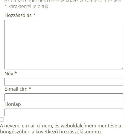
Az e-mail címet nem tesszük közzé.
A kötelező mezőket
*
karakterrel jelöltük
Hozzászólás
*
Név
*
E-mail cím
*
Honlap
A nevem, e-mail címem, és weboldalcímem mentése a
böngészőben a következő hozzászólásomhoz.