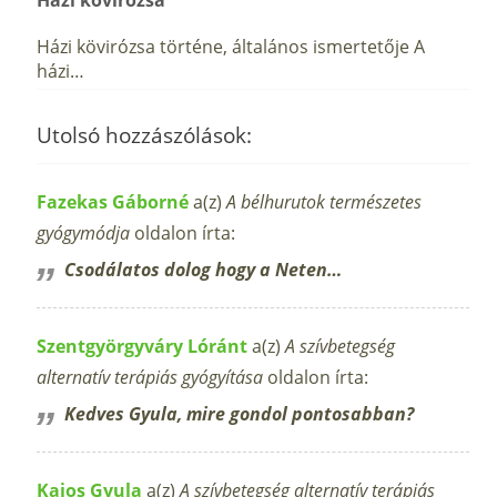
Házi kövirózsa történe, általános ismertetője A
házi…
Utolsó hozzászólások:
Fazekas Gáborné
a(z)
A bélhurutok természetes
gyógymódja
oldalon írta:
Csodálatos dolog hogy a Neten…
Szentgyörgyváry Lóránt
a(z)
A szívbetegség
alternatív terápiás gyógyítása
oldalon írta:
Kedves Gyula, mire gondol pontosabban?
Kajos Gyula
a(z)
A szívbetegség alternatív terápiás