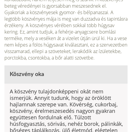
beteg véredényei is gyorsabban meszesednek el.
Gyakoriak a köszvényesek gyomor- és bélpanaszai. A
legtöbb köszvényes mája is meg van duzzadva és tapintásra
érzékeny. A köszvényes vérében sokkal több húgysav
kering. Ez, amint tudjuk, a fehérje-anyagcsere bomlási
terméke, mely a veséken át a vizelet útján ürül ki. Ha a vese
nem képes a fölös húgysavat kiválasztani, ez a szervezetben
visszamarad, ellepi a szöveteket, lerakódik az ízületekbe,
porctokba, csontokba, a bőr alatti szövetbe.
Köszvény oka
A köszvény tulajdonképpeni okát nem
ismerjük. Annyit tudunk, hogy az öröklött
hajlamnak szerepe van. Kövérség, cukorbaj,
köszvény, érelmeszesedés nagyon gyakran
együttesen fordulnak elő. Túlzott
húsfogyasztás, sörivás, nehéz borok, pálinkák,
bőséges táplálkozás, ülő életmód, elégtelen