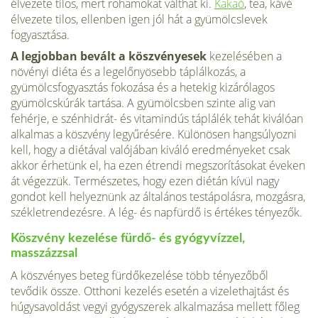
élvezete tilos, mert rohamokat válthat ki.
Kakaó
, tea, kávé
élvezete tilos, ellenben igen jól hát a gyümölcslevek
fogyasztása.
A legjobban bevált a köszvényesek
kezelésében a
növényi diéta és a legelőnyösebb táplálkozás, a
gyümölcsfogyasztás fokozása és a hetekig kizárólagos
gyümölcskúrák tartása. A gyümölcsben szinte alig van
fehérje, e szénhidrát- és vitamindús táplálék tehát kiválóan
alkalmas a köszvény legyűrésére. Különösen hangsúlyozni
kell, hogy a diétával valójában kiváló eredményeket csak
akkor érhetünk el, ha ezen étrendi megszorításokat éveken
át végezzük. Természetes, hogy ezen diétán kívül nagy
gondot kell helyeznünk az általános testápolásra, mozgásra,
székletrendezésre. A lég- és napfürdő is értékes tényezők.
Köszvény kezelése fürdő- és gyógyvízzel,
masszázzsal
A köszvényes beteg fürdőkezelése több tényezőből
tevődik össze. Otthoni kezelés esetén a vizelethajtást és
húgysavoldást vegyi gyógyszerek alkalmazása mellett főleg