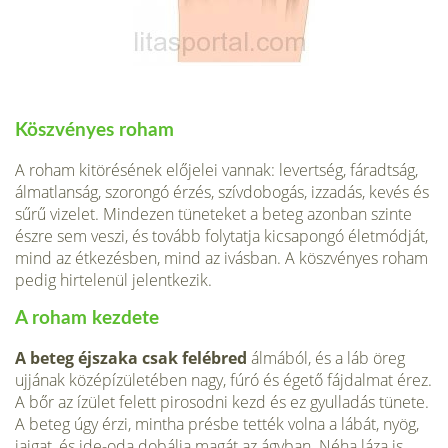
Köszvényes roham
A roham kitörésének előjelei vannak: levertség, fáradtság,
álmatlanság, szorongó érzés, szívdobogás, izzadás, kevés és
sűrű vizelet. Mindezen tüneteket a beteg azonban szinte
észre sem veszi, és tovább folytatja kicsapongó életmódját,
mind az étkezésben, mind az ivásban. A köszvényes roham
pedig hirtelenül jelentkezik.
A roham kezdete
A beteg éjszaka csak felébred
álmából, és a láb öreg
ujjának középízületében nagy, fúró és égető fájdalmat érez.
A bőr az ízület felett pirosodni kezd és ez gyulladás tünete.
A beteg úgy érzi, mintha présbe tették volna a lábát, nyög,
jajgat, és ide-oda dobálja magát az ágyban. Néha láza is