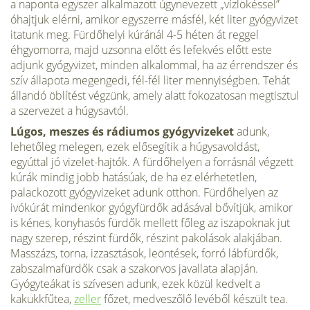
a naponta egyszer alkalmazott úgynevezett „vízlökéssel”
óhajtjuk elérni, amikor egyszerre másfél, két liter gyógyvizet
itatunk meg. Fürdőhelyi kúránál 4-5 héten át reggel
éhgyomorra, majd uzsonna előtt és lefekvés előtt este
adjunk gyógyvizet, minden alkalommal, ha az érrendszer és
szív állapota megengedi, fél-fél liter mennyiségben. Tehát
állandó öblítést végzünk, amely alatt fokozatosan megtisztul
a szervezet a húgysavtól.
Lúgos, meszes és rádiumos gyógyvizeket
adunk,
lehetőleg melegen, ezek elősegítik a húgysavoldást,
egyúttal jó vizelet-hajtók. A fürdőhelyen a forrásnál végzett
kúrák mindig jobb hatásúak, de ha ez elérhetetlen,
palackozott gyógyvizeket adunk otthon. Fürdőhelyen az
ivókúrát mindenkor gyógyfürdők adásával bővítjük, amikor
is kénes, konyhasós fürdők mellett főleg az iszapoknak jut
nagy szerep, részint fürdők, részint pakolások alakjában.
Masszázs, torna, izzasztások, leöntések, forró lábfürdők,
zabszalmafürdők csak a szakorvos javallata alapján.
Gyógyteákat is szívesen adunk, ezek közül kedvelt a
kakukkfűtea,
zeller
főzet, medveszőlő levéből készült tea.