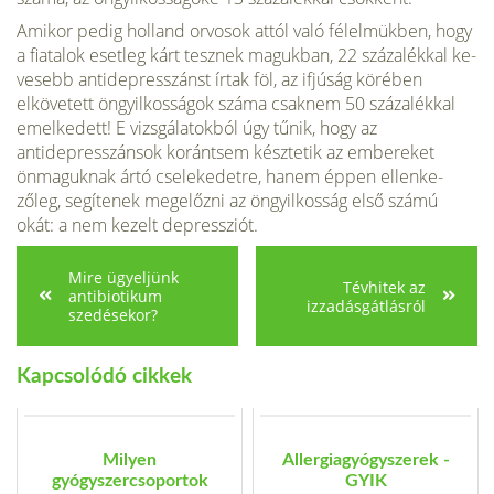
Ami­kor pedig holland orvosok attól való félelmükben, hogy
a fiatalok esetleg kárt tesznek magukban, 22 százalékkal ke­
vesebb antidepresszánst írtak föl, az ifjúság körében
elköve­tett öngyilkosságok száma csaknem 50 százalékkal
emelkedett! E vizsgálatokból úgy tűnik, hogy az
antidepresszánsok korántsem késztetik az embe­reket
önmaguknak ártó csele­kedetre, hanem éppen ellenke­
zőleg, segítenek megelőzni az öngyilkosság első számú
okát: a nem kezelt depressziót.
Mire ügyeljünk
Tévhitek az
antibiotikum
izzadásgátlásról
szedésekor?
Kapcsolódó cikkek
Milyen
Allergiagyógyszerek -
gyógyszercsoportok
GYIK