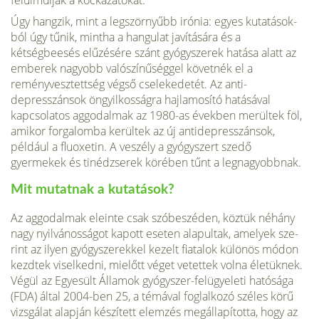
felülmúlják a kockázatokat.
Úgy hangzik, mint a legször­nyűbb irónia: egyes kutatások­
ból úgy tűnik, mintha a hangu­lat javítására és a
kétségbeesés elűzésére szánt gyógyszerek hatása alatt az
emberek na­gyobb valószínűséggel követ­nék el a
reményvesztettség végső cselekedetét. Az anti­
depresszánsok öngyilkosságra hajlamosító hatásával
kapcso­latos aggodalmak az 1980-as években merültek föl,
amikor forgalomba kerültek az új antidepresszánsok,
például a fluoxetin. A veszély a gyógy­szert szedő
gyermekek és tiné­dzserek körében tűnt a leg­nagyobbnak.
Mit mutatnak a kutatások?
Az aggodalmak eleinte csak szóbeszéden, köztük néhány
nagy nyilvánosságot kapott eseten alapultak, amelyek sze­
rint az ilyen gyógyszerekkel kezelt fiatalok különös módon
kezdtek viselkedni, mielőtt véget vetettek volna életüknek.
Végül az Egyesült Államok gyógyszer-felügyeleti hatósága
(FDA) által 2004-ben 25, a té­mával foglalkozó széles körű
vizsgálat alapján készített elemzés megállapította, hogy az