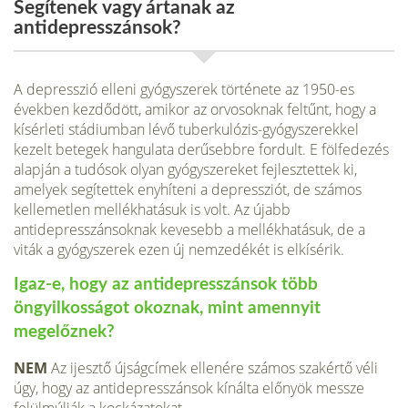
Segítenek vagy ártanak az
antidepresszánsok?
A depresszió elleni gyógyszerek története az 1950-es
években kezdődött, amikor az or­vosoknak feltűnt, hogy a
kísérleti stádiumban lévő tuberkulózis-gyógyszerekkel
kezelt betegek hangulata derűsebbre fordult. E fölfedezés
alapján a tudósok olyan gyógysze­reket fejlesztettek ki,
amelyek segítettek enyhíteni a depressziót, de számos
kellemetlen mellékhatásuk is volt. Az újabb
antidepresszánsoknak kevesebb a mellékhatásuk, de a
viták a gyógyszerek ezen új nemzedékét is elkísérik.
Igaz-e, hogy az anti­depresszánsok több
öngyilkosságot okoz­nak, mint amennyit
megelőznek?
NEM
Az ijesztő újságcímek ellenére számos szakértő véli
úgy, hogy az antidepresszán­sok kínálta előnyök messze