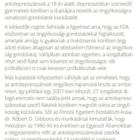
antidepresszánsok a 18 év alatti, depresszióban szenvedő
gyermekek körében a duplá­jára növelik az öngyilkosság­ra
vonatkozó gondolatok koc­kázatát.
A kétkedők rögtön felhívták a figyelmet arra, hogy az FDA
elsősorban az öngyilkossági gondolatokkal foglalkozott,
amelyek amúgy is gyakoriak a tinédzserek körében (egy
adott évben átlagosan az ötö­dükben fölmerül az öngyilkos­
ság gondolata). Valójában azonban egyetlen, a vizsgálat­ban
részt vevő fiatal sem köve­tett el öngyilkosságot, sőt
próbálkozni is csak kevesen próbálkoztak vele.
Más kutatások kifejezetten cáfolják azt az elméletet, hogy
az antidepresszánsok öngyil­kos hajlamúvá teszik az embe­
reket, így például egy 2007-ben készült, 27 vizsgálatot át­
fogó elemzés nem találta jelét annak, hogy az antidepresz-
szánsokat szedő fiatalok köré­ben megnőtt volna az öngyil­
kosság kockázata. Sőt az Illinoisi Egyetem biostatiszti-kusa,
dr. Róbert D. Gibbons és munkatársai kimutatták, hogy
miközben az 1980-90-es években az Egyesült Államok­ban
a négyszeresére nőtt az antidepresszánsokat szedők
száma, az öngyilkosságoké 13 százalékkal csökkent.