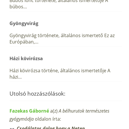
Búbos lonc története, általános ismertetője A
búbos…
Gyöngyvirág
Gyöngyvirág története, általános ismertető Ez az
Európában,…
Házi kövirózsa
Házi kövirózsa történe, általános ismertetője A
házi…
Utolsó hozzászólások:
Fazekas Gáborné
a(z)
A bélhurutok természetes
gyógymódja
oldalon írta:
Csodálatos dolog hogy a Neten…