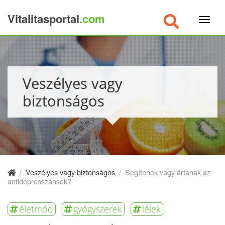
Vitalitasportal
.com
×
Veszélyes vagy
biztonságos
/
Veszélyes vagy biztonságos
/
Segítenek vagy ártanak az
antidepresszánsok?
életmód
gyógyszerek
lélek