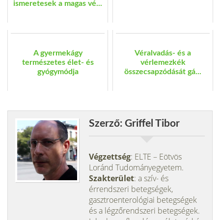
ismeretesek a magas vé...
A gyermekágy
Véralvadás- és a
természetes élet- és
vérlemezkék
gyógymódja
összecsapzódását gá...
Szerző: Griffel Tibor
Végzettség
: ELTE – Eötvös
Loránd Tudományegyetem.
Szakterület
: a szív- és
érrendszeri betegségek,
gasztroenterológiai betegségek
és a légzőrendszeri betegségek.