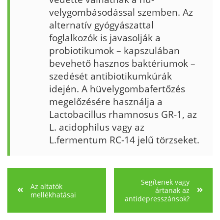
velygombásodással szemben. Az
alternatív gyógyászattal
foglalkozók is javasolják a
probiotikumok – kapszulában
bevehető hasznos baktériu­mok –
szedését antibiotikum­kúrák
idején. A hüvelygomba­fertőzés
megelőzésére használja a
Lactobacillus rhamnosus GR-1, az
L. acido­philus vagy az
L.fermentum RC-14 jelű törzseket.
Segítenek vagy
Az altatók
ártanak az
mellékhatásai
antidepresszánsok?