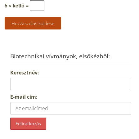
5 × kettő =
Biotechnikai vívmányok, elsőkézből:
Keresztnév:
E-mail cím: