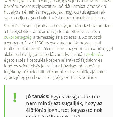
szerek ugyanis nem válogat­nak, így sajnos a kedvező hatá­sú
baktériumokat is elpusztít­ják, például azokat, amelyek a
hüvelyben élnek és meggátol­ják, hogy ott túlságosan el­
szaporodjon a gombafertőzést okozó Candida albicans.
Sok más tényező járulhat a hüvelygombásodás­hoz, például
a hüvelyöblítés, a fogamzásgátló tabletták sze­dése, a
cukorbetegség
, a ter­hesség és a stressz is. Az orvo­sok
azonban már az 1950-es évek óta tudják, hogy az anti­
biotikumokat szedő nők eseté­ben nagyobb valószínűséggel
alakul ki hüvelygombásodás, amelyet azután
viszketés
,
égető érzés, közösülés közben jelent­kező fájdalom és
fehéres színű folyás jelez. Ha a hüvelygom­básodásra
fogékony nőknek antibiotikumot kell szedniük, ajánlatos
egyidejűleg gomba­ellenes gyógyszert is bevenniük.
Jó tanács:
Egyes vizsgálatok (de
nem mind) azt sugallják, hogy az
élőflórás joghurtot fogyasztó nők
védetté válhatnak a hü­