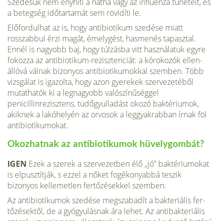
Szedésük nem enyhíti a nátha vagy az influenza tüne­teit, és
a betegség időtartamát sem rövidíti le.
Előfordulhat az is, hogy an­tibiotikum szedése miatt
rosszabbul érzi magát, émelygést, hasmenés tapasztal.
Ennél is nagyobb baj, hogy túlzásba vitt használatuk egyre
fokozza az antibiotikum-re­zisztenciát: a kórokozók ellen­
állóvá válnak bizonyos anti­biotikumokkal szemben. Több
vizsgálat is igazolta, hogy azon gyerekek szervezetéből
mutathatók ki a legnagyobb való­színűséggel
penicillinrezisztens, tüdőgyulladást okozó baktéri­umok,
akiknek a lakóhelyén az orvosok a leggyakrabban írnak föl
antibiotikumokat.
Okozhatnak az anti­biotikumok hüvely­gombát?
IGEN
Ezek a szerek a szer­vezetben élő „jó” baktériu­mokat
is elpusztítják, s ezzel a nőket fogékonyabbá teszik
bizonyos kellemetlen fertőzé­sekkel szemben.
Az antibiotikumok szedése megszabadít a bakteriális fer­
tőzésektől, de a gyógyulásnak ára lehet. Az antibakteriális