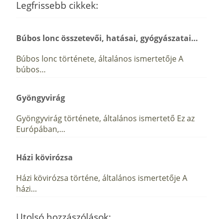
Legfrissebb cikkek:
Búbos lonc összetevői, hatásai, gyógyászatai…
Búbos lonc története, általános ismertetője A
búbos…
Gyöngyvirág
Gyöngyvirág története, általános ismertető Ez az
Európában,…
Házi kövirózsa
Házi kövirózsa történe, általános ismertetője A
házi…
Utolsó hozzászólások: