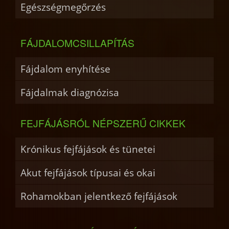
Egészségmegőrzés
FÁJDALOMCSILLAPÍTÁS
Fájdalom enyhítése
Fájdalmak diagnózisa
FEJFÁJÁSRÓL NÉPSZERŰ CIKKEK
Krónikus fejfájások és tünetei
Akut fejfájások típusai és okai
Rohamokban jelentkező fejfájások