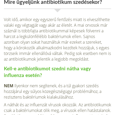
Mire ügyeljünk antibiotikum szedésekor?
Volt idő, amikor egy egyszerű fertőzés miatt is elveszíthette
valaki egy végtagját vagy akár az életét. A mai orvosok már
száznál is többfajta antibiotikummal képesek fölvenni a
harcot a legkülönfélébb baktériumok ellen. Sajnos
azonban olyan sokat használtuk már ezeket a szereket,
hogy a kórokozók alkalmazkodni kezdtek hozzájuk, s egyes
törzseik immár ellenállóvá váltak. Pedig sok esetben nem is
az antibiotikumok jelentik a legjobb megoldást.
Kell-e antibiotikumot szedni nátha vagy
influenza esetén?
NEM
Ilyenkor nem segíte­nek, és a túl gyakori szedés
hozzájárul egy súlyos köz­egészségügyi problémához, a
rezisztens baktériumok kialakulásához.
A náthát és az influenzát víru­sok okozzák. Az antibiotiku­mok
csak a baktériumokat ölik meg, a vírusok ellen hatás­talanok.