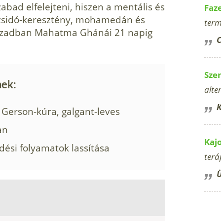
bad elfelejteni, hiszen a mentális és
Faz
a zsidó-keresz­tény, mohamedán és
term
zázadban Mahatma Ghánái 21 napig
C
Sze
nek:
alte
K
 Gerson-kúra, galgant-leves
an
Kaj
dési folyamatok lassítása
terá
Ü