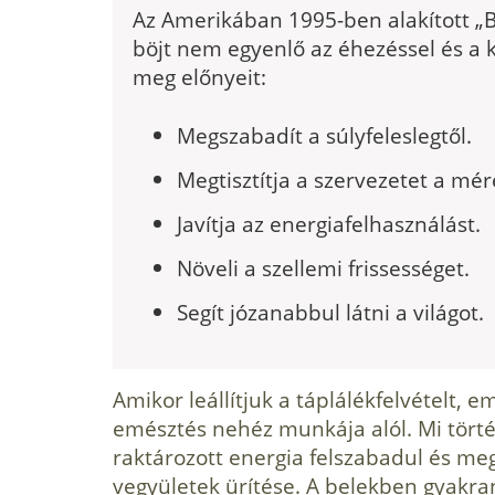
Az Amerikában 1995-ben alakított „B
böjt nem egyenlő az éhezéssel és a
meg előnyeit:
Megszabadít a súlyfeleslegtől.
Megtisztítja a szervezetet a mé
Javítja az energiafelhasználást.
Növeli a szellemi frissességet.
Segít józanabbul látni a világot.
Amikor leállítjuk a táplálékfelvételt,
emésztés nehéz munkája alól. Mi törté
raktározott energia felszabadul és m
vegyületek ürítése. A belekben gyakr