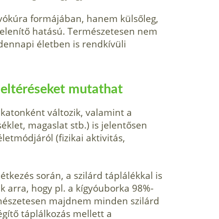
, ivókúra formájában, hanem külsőleg,
elenítő hatású. Termé­szetesen nem
dennapi életben is rendkívüli
 eltéréseket mutathat
atonként változik, vala­mint a
éklet, magaslat stb.) is jelentősen
etmódjáról (fizikai aktivitás,
ezés során, a szilárd táplá­lékkal is
k arra, hogy pl. a kígyó­uborka 98%-
rmészetesen majdnem minden szilárd
égítő táplálkozás mellett a