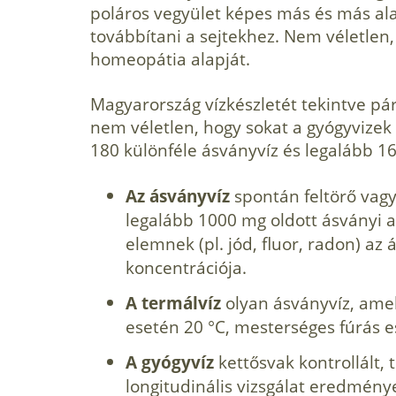
poláros vegyület képes más és más ala
továbbítani a sejtekhez. Nem véletlen,
homeopátia alapját.
Magyarország vízkészletét tekintve pár
nem véletlen, hogy sokat a gyógyvizek 
180 különféle ásványvíz és legalább 16
Az
ásványvíz
spontán feltörő vagy
legalább 1000 mg oldott ásványi a
elemnek (pl. jód, fluor, radon) az
koncentrációja.
A
termálvíz
olyan ásványvíz, ame
esetén 20 °C, mesterséges fúrás es
A gyógyvíz
kettősvak kontrollált,
longitudinális vizsgálat eredményei