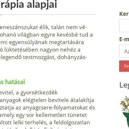
rápia alapjai
Ker
eneszánszukat élik, talán nem vé­
, rohanó világban egyre kevésbé tud a
E-m
lemi egyensúlyának megtartásá­ra
nó lüktetésében nagyon nehéz a
 elegendő testmozgást, dohányzás­
s hatásai
Le
evitel, a gyorsétkezdék
nyagok elégtelen bevitele átalakítja
ztatja az anyag­csere-folyamatokat és
amely egy sor kellemetlen tünetet
ltott lelki terhelés, a feldolgozatlan