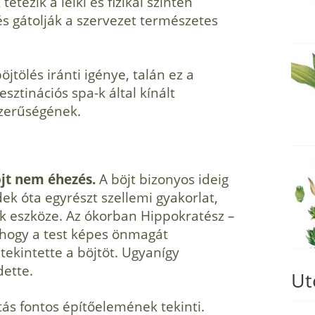
etézik a lelki és fizikai szinten
 gátol­ják a szervezet természetes
tölés iránti igénye, talán ez a
sztinációs spa-k által kínált
zerűségének.
öjt nem éhezés.
A böjt bizo­nyos ideig
k óta egyrészt szellemi gyakorlat,
 eszköze. Az ókorban Hippokratész –
, hogy a test képes önmagát
tekintette a böjtöt. Ugyanígy
dette.
Ut
ás fontos építőelemének tekinti.