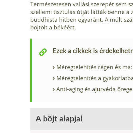
Természetesen vallási szerepét sem sza
szellemi tisztulás útját látták benne 
buddhista hitben egyaránt. A múlt s
böjtölt a békéért.
Ezek a cikkek is érdekelhet
Méregtelenítés régen és ma:
Méregtelenítés a gyakorlatb
Anti-aging és ajurvéda örege
A böjt alapjai