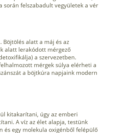
a során felszabadult vegyületek a vér
 Böjtölés alatt a máj és az
k alatt lerakódott mérgező
detoxifikálja) a szervezetben.
 felhalmozott mérgek súlya elérheti a
neszánszát a böjtkúra napjaink modern
ül kitakarítani, úgy az emberi
tani. A víz az élet alapja, testünk
én és egy molekula oxigénből felépülő