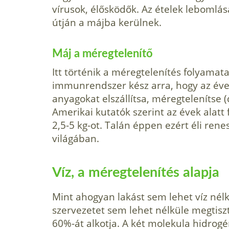
vírusok, élősködők. Az ételek lebomlás
útján a májba kerülnek.
Máj a méregtelenítő
Itt történik a méregtelenítés folyamata.
immunrendszer kész arra, hogy az éve
anyagokat elszállítsa, méregtelenítse (
Amerikai kutatók szerint az évek alatt
2,5-5 kg-ot. Talán éppen ezért éli re
világában.
Víz, a méregtelenítés alapja
Mint ahogyan lakást sem lehet víz nélk
szervezetet sem lehet nélküle megtisztí
60%-át alkotja. A két molekula hidrog