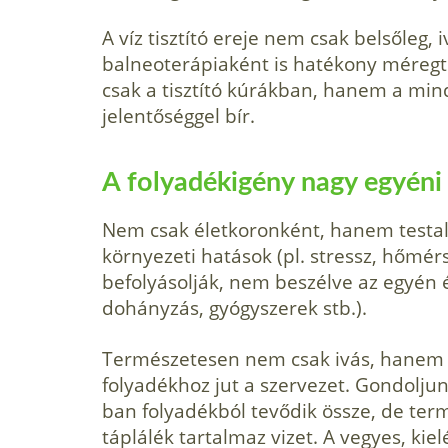
A víz tisztító ereje nem csak belsőleg
balneoterápiaként is hatékony méregt
csak a tisztító kúrákban, hanem a min
jelentőséggel bír.
A folyadékigény nagy egyéni
Nem csak életkoronként, hanem testalk
környezeti hatások (pl. stressz, hőmérs
befolyásolják, nem beszélve az egyén él
dohányzás, gyógyszerek stb.).
Természetesen nem csak ivás, hanem étk
folyadékhoz jut a szervezet. Gondoljun
ban folyadékból tevődik össze, de te
táplálék tartalmaz vizet. A vegyes, kiel