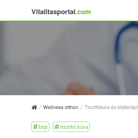
Vitalitasportal
.com
×
/
Wellness otthon
/
Tisztítókúra és böjtterápi
böjt
tisztító kúra