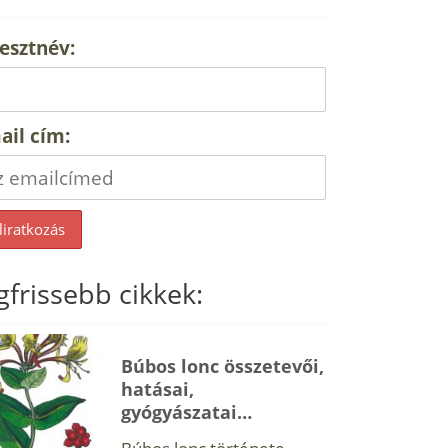
esztnév:
ail cím:
gfrissebb cikkek:
Búbos lonc összetevői,
hatásai,
gyógyászatai…