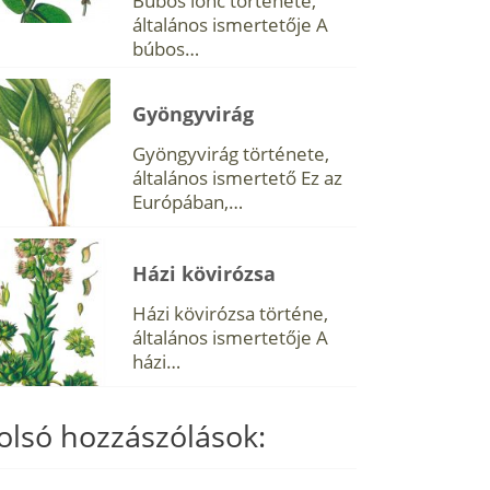
Búbos lonc története,
általános ismertetője A
búbos…
Gyöngyvirág
Gyöngyvirág története,
általános ismertető Ez az
Európában,…
Házi kövirózsa
Házi kövirózsa történe,
általános ismertetője A
házi…
olsó hozzászólások: