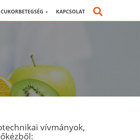
CUKORBETEGSÉG
KAPCSOLAT
otechnikai vívmányok,
sőkézből: