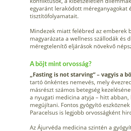
konfliktusok, a kibeszéletlen dilemmák t
egyaránt lerakódott méreganyagokat és
tisztítófolyamatait.
Mindezek miatt felébred az emberek böj
magyarázata a wellness szál­lodák és de
méregtelenítő eljárások növekvő néps
A böjt mint orvosság?
„Fasting is not starving” – vagyis a b
tartó önkéntes nemevés, mely évezrede
másrészt számos betegség kezelésének
a nyugati medicina atyja – hitt abban
megújítani. Fontos gyógyító eszköznek 
Paracelsus is legjobb orvosságként hir­
Az Ájurvéda medicina szintén a gyógyít