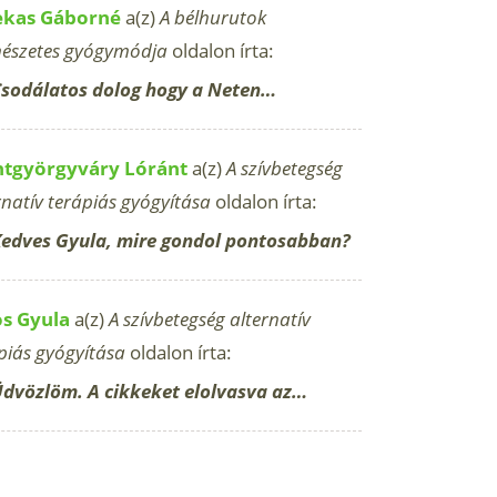
ekas Gáborné
a(z)
A bélhurutok
észetes gyógymódja
oldalon írta:
sodálatos dolog hogy a Neten…
ntgyörgyváry Lóránt
a(z)
A szívbetegség
rnatív terápiás gyógyítása
oldalon írta:
edves Gyula, mire gondol pontosabban?
os Gyula
a(z)
A szívbetegség alternatív
piás gyógyítása
oldalon írta:
dvözlöm. A cikkeket elolvasva az…