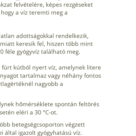
kzat felvételére, képes rezgéseket
 hogy a víz teremti meg a
atlan adottságokkal ren­delkezik,
miatt keresik fel, hiszen több mint
0 féle gyógyvíz található meg.
 fúrt kútból nyert víz, amelynek litere
nyagot tar­talmaz vagy néhány fontos
 átlagértéknél nagyobb a
lynek hőmérséklete spontán feltörés
etén eléri a 30 °C-ot.
 több betegségcsoporton végzett
 által igazolt gyógy­hatású víz.