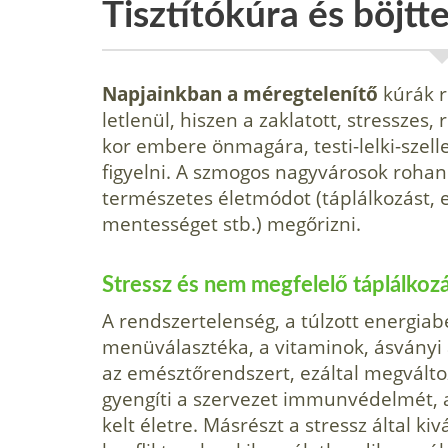
Tisztítókúra és böjtte
Napjainkban a méregtelenítő
kúrák r
letlenül, hiszen a zaklatott, stresszes
kor embere önmagára, testi-lelki-szel
figyelni. A szmogos nagyvárosok roha
természetes életmódot (táplálkozást,
mentességet stb.) megőrizni.
Stressz és nem megfelelő táplálkozá
A rendszertelenség, a túlzott energiab
menüválasztéka, a vitaminok, ásványi a
az emésztőrendszert, ezáltal megválto
gyengíti a szervezet immunvédelmét, 
kelt életre. Másrészt a stressz által kivá