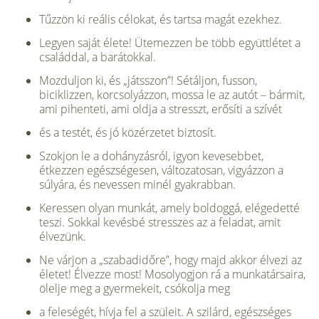
Tűzzön ki reális célokat, és tartsa magát ezekhez.
Legyen saját élete! Ütemezzen be több együttlétet a
családdal, a barátokkal.
Mozduljon ki, és „játsszon”! Sétáljon, fusson,
biciklizzen, korcsolyázzon, mossa le az autót – bármit,
ami pihenteti, ami oldja a stresszt, erősíti a szívét
és a testét, és jó közérzetet biztosít.
Szokjon le a dohányzásról, igyon kevesebbet,
étkezzen egészségesen, változatosan, vigyázzon a
súlyára, és nevessen minél gyakrabban.
Keressen olyan munkát, amely boldoggá, elégedetté
teszi. Sokkal kevésbé stresszes az a feladat, amit
élvezünk.
Ne várjon a „szabadidőre”, hogy majd akkor élvezi az
életet! Élvezze most! Mosolyogjon rá a munkatársaira,
ölelje meg a gyermekeit, csókolja meg
a feleségét, hívja fel a szüleit. A szilárd, egészséges