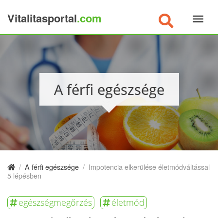
Vitalitasportal
.com
×
A férfi egészsége
/
A férfi egészsége
/
Impotencia elkerülése életmódváltással
5 lépésben
egészségmegőrzés
életmód