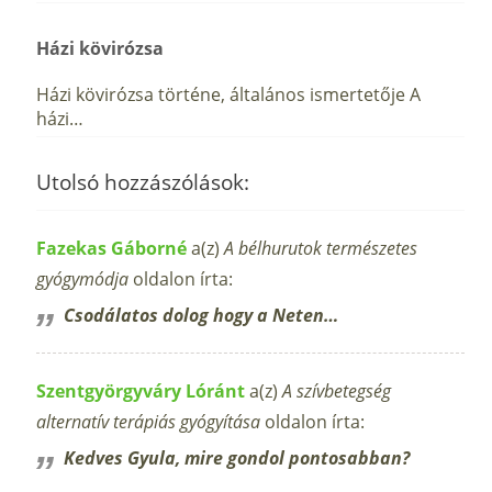
Házi kövirózsa
Házi kövirózsa történe, általános ismertetője A
házi…
Utolsó hozzászólások:
Fazekas Gáborné
a(z)
A bélhurutok természetes
gyógymódja
oldalon írta:
Csodálatos dolog hogy a Neten…
Szentgyörgyváry Lóránt
a(z)
A szívbetegség
alternatív terápiás gyógyítása
oldalon írta:
Kedves Gyula, mire gondol pontosabban?