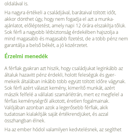
olda­lával is.
Ha nagyra értékeli a családjával, barátaival töltött időt,
akkor dönthet úgy, hogy nem fogadja el azt a munka­
ajánlatot, előléptetést, amely napi 12 órára elszakítja tőlük.
Sok férfi a na­gyobb létbiztonság érdekében hajszol­ja a
mind magasabb és magasabb fizetést, de a több pénz nem
garantálja a belső békét, a jó közérzetet.
Érzelmi menedék
A férfiak gyakran azt hiszik, hogy csa­ládjukat leginkább az
általuk hazavitt pénz érdekli, holott feleségük és gyer­
mekeik általában inkább több együtt töltött időre vágynak.
Sok férfi azért választ kemény, kimerítő munkát, azért
mászik felfelé a vállalati szamár­létrán, mert ez megfelel a
férfias keménységről alkotott, éretlen fogal­mainak.
Valójában azonban azok a legerősebb férfiak, akik
tudatosan ki­alakítják saját értékrendjüket, és azzal
összhangban élnek.
Ha az ember hódol valamilyen kedvtelésnek, az segíthet