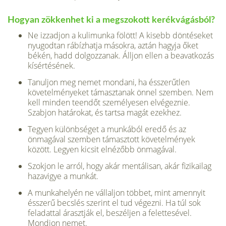
Hogyan zökkenhet ki a megszokott kerékvágásból?
Ne izzadjon a kulimunka fölött! A kisebb döntéseket
nyugodtan rábízhatja másokra, aztán hagyja őket
békén, hadd dolgozzanak. Álljon ellen a beavatkozás
kísértésének.
Tanuljon meg nemet mondani, ha ésszerűtlen
követelményeket támasztanak önnel szemben. Nem
kell minden teendőt személyesen elvégeznie.
Szabjon határokat, és tartsa magát ezekhez.
Tegyen különbséget a munkából eredő és az
önmagával szemben támasztott követelmények
között. Legyen kicsit elnézőbb önmagával.
Szokjon le arról, hogy akár mentálisan, akár fizikailag
hazavigye a munkát.
A munkahelyén ne vállaljon többet, mint amennyit
ésszerű becslés szerint el tud végezni. Ha túl sok
feladattal árasztják el, beszéljen a felettesével.
Mondjon nemet.