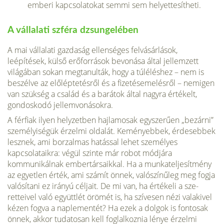
emberi kapcsolatokat semmi sem helyettesítheti.
A vállalati szféra dzsungelében
A mai vállalati gazdaság ellenséges felvásárlások,
leépítések, külső erőfor­rások bevonása által jellemzett
világá­ban sokan megtanulták, hogy a túl­éléshez – nem is
beszélve az előlépte­tésről és a fizetésemelésről – nemigen
van szükség a család és a barátok által nagyra értékelt,
gondoskodó jellemvo­násokra.
A férfiak ilyen helyzetben hajlamo­sak egyszerűen „bezárni”
személyisé­gük érzelmi oldalát. Keményebbek, érdesebbek
lesznek, ami borzalmas hatással lehet személyes
kapcsolataik­ra: végül szinte már robot módjára
kommunikálnak embertársaikkal. Ha a munkateljesítmény
az egyet­len érték, ami számít önnek, valószí­nűleg meg fogja
valósítani ez irányú céljait. De mi van, ha értékeli a sze­
retteivel való együttlét örömét is, ha szívesen nézi valakivel
kézen fogva a naplementét? Ha ezek a dolgok is fontosak
önnek, akkor tudatosan kell foglalkoznia lénye érzelmi