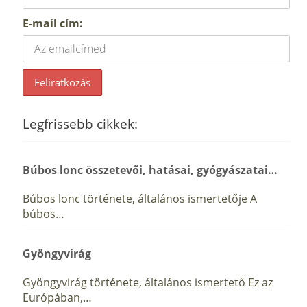
E-mail cím:
Legfrissebb cikkek:
Búbos lonc összetevői, hatásai, gyógyászatai…
Búbos lonc története, általános ismertetője A
búbos…
Gyöngyvirág
Gyöngyvirág története, általános ismertető Ez az
Európában,…