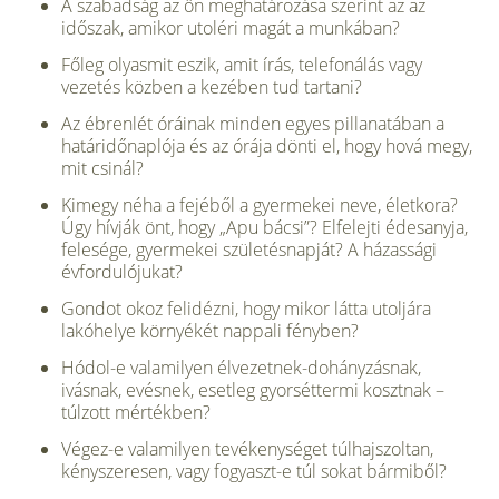
A szabadság az ön meghatározása szerint az az
időszak, amikor utoléri magát a munkában?
Főleg olyasmit eszik, amit írás, telefonálás vagy
vezetés közben a kezében tud tartani?
Az ébrenlét óráinak minden egyes pillanatában a
határidőnaplója és az órája dönti el, hogy hová megy,
mit csinál?
Kimegy néha a fejéből a gyermekei neve, életkora?
Úgy hívják önt, hogy „Apu bácsi”? Elfelejti édesanyja,
felesége, gyermekei születésnapját? A házassági
évfordulójukat?
Gondot okoz felidézni, hogy mikor látta utoljára
lakóhelye környékét nappali fényben?
Hódol-e valamilyen élvezetnek-dohányzásnak,
ivásnak, evésnek, esetleg gyorséttermi kosztnak –
túlzott mértékben?
Végez-e valamilyen tevékenységet túlhajszoltan,
kényszeresen, vagy fogyaszt-e túl sokat bármiből?