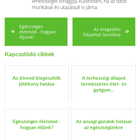
lehetőséget kihagyja, különösen, ha az több
munkával és utazással is járna.
Egészséges
Az öregedési
életmód - hogyan
folyamat lassítása
éljünk?
Kapcsolódó cikkek
Az étrend kiegészítők
A terhességi állapot
jótékony hatása
természetes élet- és
gyógym...
Egészséges életmód -
Az anyagi gondok hatásai
hogyan éljünk?
az egészségünkre