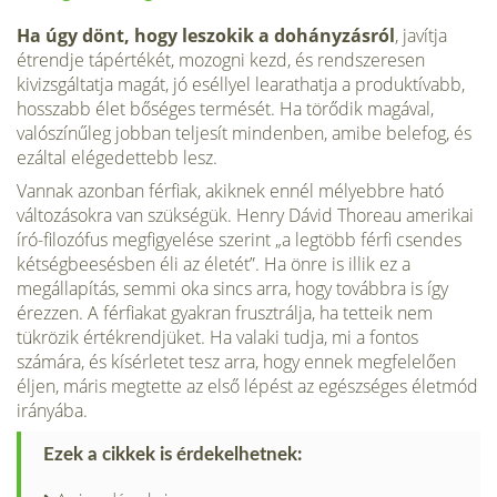
Ha úgy dönt, hogy leszokik a dohány­zásról
, javítja
étrendje tápértékét, mo­zogni kezd, és rendszeresen
kivizsgál­tatja magát, jó eséllyel learathatja a produktívabb,
hosszabb élet bőséges termését. Ha törődik magával,
valószí­nűleg jobban teljesít mindenben, ami­be belefog, és
ezáltal elégedettebb lesz.
Vannak azonban férfiak, akiknek ennél mélyebbre ható
változásokra van szükségük. Henry Dávid Thoreau amerikai
író-filozófus megfigyelése szerint „a legtöbb férfi csendes
kétség­beesésben éli az életét”. Ha önre is il­lik ez a
megállapítás, semmi oka sincs arra, hogy továbbra is így
érezzen. A férfiakat gyakran frusztrálja, ha tet­teik nem
tükrözik értékrendjüket. Ha valaki tudja, mi a fontos
számára, és kísérletet tesz arra, hogy ennek meg­felelően
éljen, máris megtette az első lépést az egészséges életmód
irányába.
Ezek a cikkek is érdekelhetnek: