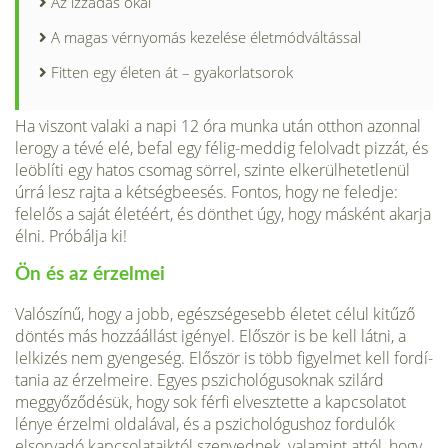
Az izzadás okai
A magas vérnyomás kezelése életmódváltással
Fitten egy életen át – gyakorlatsorok
Ha viszont valaki a napi 12 óra munka után otthon azonnal
lerogy a tévé elé, befal egy félig-meddig felol­vadt pizzát, és
leöblíti egy hatos cso­mag sörrel, szinte elkerülhetetlenül
úrrá lesz rajta a kétségbeesés. Fontos, hogy ne feledje:
felelős a saját életéért, és dönthet úgy, hogy másként akarja
élni. Próbálja ki!
Ön és az érzelmei
Valószínű, hogy a jobb, egészségesebb életet célul kitűző
döntés más hozzá­állást igényel. Először is be kell látni, a
lelkizés nem gyengeség. Először is több figyelmet kell fordí­
tania az érzelmeire. Egyes pszicholó­gusoknak szilárd
meggyőződésük, hogy sok férfi elvesztette a kapcsola­tot
lénye érzelmi oldalával, és a pszi­chológushoz fordulók
elsorvadó kap­csolataiktól szenvednek, valamint at­tól, hogy