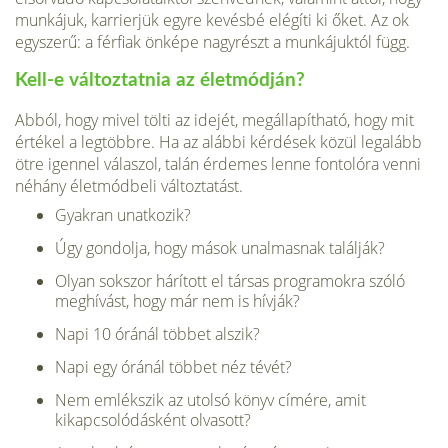
munkájuk, karrierjük egyre kevésbé elégíti ki őket. Az ok
egysze­rű: a férfiak önképe nagyrészt a mun­kájuktól függ.
Kell-e változtatnia az életmódján?
Abból, hogy mivel tölti az idejét, megállapítható, hogy mit
értékel a legtöbbre. Ha az alábbi kérdések közül legalább
ötre igennel válaszol, talán érdemes lenne fontolóra venni
néhány életmódbeli változtatást.
Gyakran unatkozik?
Úgy gondolja, hogy mások unalmasnak találják?
Olyan sokszor hárított el társas programokra szóló
meghívást, hogy már nem is hívják?
Napi 10 óránál többet alszik?
Napi egy óránál többet néz tévét?
Nem emlékszik az utolsó könyv címére, amit
kikapcsolódásként olvasott?