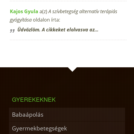
Kajos Gyula
a(z)
A szívbetegség alternatív terápiás
gyógyítása
oldalon írta:
Üdvözlöm. A cikkeket elolvasva az…
GYEREKEKNEK
Babaápolás
Gyermekbetegségek