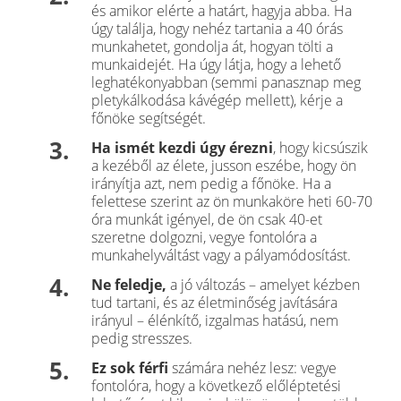
és amikor elérte a határt, hagyja abba. Ha
úgy találja, hogy nehéz tartania a 40 órás
munkahetet, gondolja át, hogyan tölti a
munkaidejét. Ha úgy látja, hogy a lehető
leghatékonyabban (semmi panasznap meg
pletykálkodása kávégép mellett), kérje a
főnöke segítségét.
Ha ismét kezdi úgy érezni
, hogy kicsúszik
a kezéből az élete, jusson eszébe, hogy ön
irányítja azt, nem pedig a főnöke. Ha a
felettese szerint az ön munkaköre heti 60-70
óra munkát igényel, de ön csak 40-et
szeretne dolgozni, vegye fontolóra a
munkahely­váltást vagy a pályamódosítást.
Ne feledje,
a jó változás – amelyet kézben
tud tartani, és az életminőség javítására
irányul – élénkítő, izgalmas hatású, nem
pedig stresszes.
Ez sok férfi
számára nehéz lesz: vegye
fontolóra, hogy a következő előléptetési