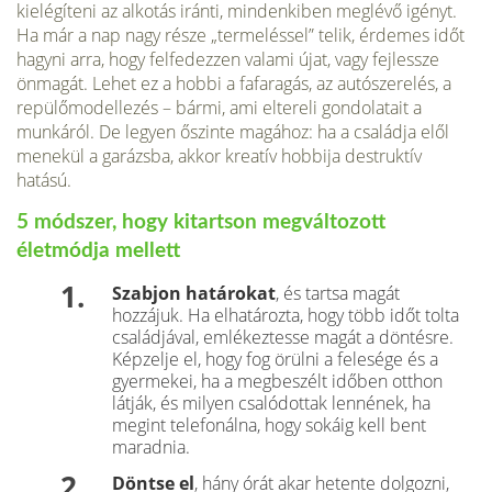
kielégíteni az alkotás iránti, mindenkiben meglé­vő igényt.
Ha már a nap nagy része „termeléssel” telik, érdemes időt
hagyni arra, hogy felfedezzen valami újat, vagy fejlessze
önmagát. Lehet ez a hobbi a fafaragás, az autószerelés, a
repülőmodellezés – bármi, ami eltere­li gondolatait a
munkáról. De legyen őszinte magához: ha a családja elől
menekül a garázsba, akkor kreatív hobbija destruktív
hatású.
5 módszer, hogy kitartson megváltozott
életmódja mellett
Szabjon határokat
, és tartsa magát
hozzájuk. Ha elhatározta, hogy több időt tolta
családjával, emlékeztesse magát a döntésre.
Képzelje el, hogy fog örülni a felesége és a
gyermekei, ha a megbeszélt időben otthon
látják, és milyen csalódottak lennének, ha
megint telefonálna, hogy sokáig kell bent
maradnia.
Döntse el
, hány órát akar hetente dolgozni,