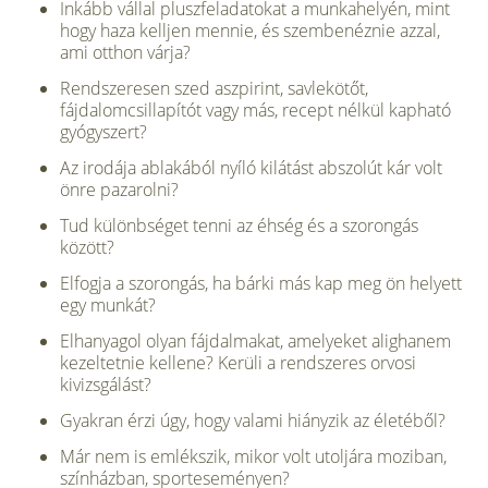
Inkább vállal pluszfeladatokat a munkahelyén, mint
hogy haza kelljen mennie, és szembenéznie azzal,
ami otthon várja?
Rendszeresen szed aszpirint, savlekötőt,
fájdalomcsillapítót vagy más, recept nélkül kapható
gyógyszert?
Az irodája ablakából nyíló kilátást abszolút kár volt
önre pazarolni?
Tud különbséget tenni az éhség és a szorongás
között?
Elfogja a szorongás, ha bárki más kap meg ön helyett
egy munkát?
Elhanyagol olyan fájdalmakat, amelyeket alighanem
kezeltetnie kellene? Kerüli a rendszeres orvosi
kivizsgálást?
Gyakran érzi úgy, hogy valami hiányzik az életéből?
Már nem is emlékszik, mikor volt utoljára moziban,
színházban, sporteseményen?