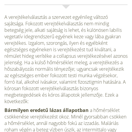
A verejtékelválasztás a szervezet egyénileg változó
sajátsága. Fokozott verejtékelválasztás nem mindig
betegség jele, alkati sajátság is lehet, és különösen labilis
vegetatív idegrendszerű egyének keze vagy lába gyakran
verejtékes. Izgalom, szorongás, ilyen és egyébként
egészséges egyéneken is verejtékezést tud kiváltani, a
rémület hideg verítéke a collapsus verejtékezésével azonos
jelenség. Ha a külső hőmérséklet meleg, a verejtékezés a
hőszabályozás normális tényezője; ugyancsak verejtékezik
az egészséges ember fokozott testi munka végzésekor,
forró ital, alkohol ivásakor, valamint fizosztigmin hatására. A
kórosan fokozott verejtékelválasztás bizonyos
megbetegedések és kóros állapotok jellemzője. Ezek a
következők:
Bármilyen eredetű lázas állapotban
a hőmérséklet
csökkenése verejtékezést okoz. Minél gyorsabban csökken
a hőmérséklet, annál nagyobb fokú az izzadás. Maláriás
roham végén a beteg vízben úszik, az intermittalo vagy