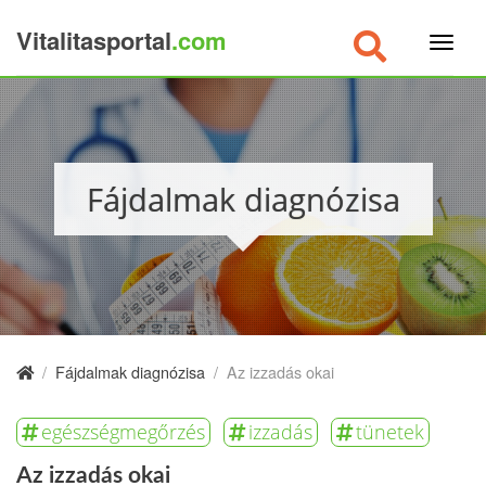
Vitalitasportal
.com
×
Fájdalmak diagnózisa
/
Fájdalmak diagnózisa
/
Az izzadás okai
egészségmegőrzés
izzadás
tünetek
Az izzadás okai