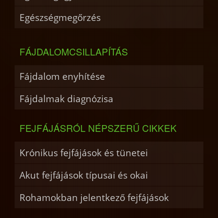
Egészségmegőrzés
FÁJDALOMCSILLAPÍTÁS
Fájdalom enyhítése
Fájdalmak diagnózisa
FEJFÁJÁSRÓL NÉPSZERŰ CIKKEK
Krónikus fejfájások és tünetei
Akut fejfájások típusai és okai
Rohamokban jelentkező fejfájások