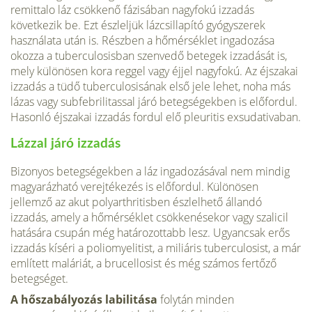
remittalo láz csökkenő fázisában nagyfokú izzadás
következik be. Ezt észleljük lázcsillapító gyógyszerek
használata után is. Részben a hőmérséklet ingadozása
okozza a tuberculosisban szenvedő betegek izzadását is,
mely különösen kora reggel vagy éjjel nagyfokú. Az éjszakai
izzadás a tüdő tuberculosisának első jele lehet, noha más
lázas vagy subfebrilitassal járó betegségekben is előfordul.
Hasonló éjszakai izzadás fordul elő pleuritis exsudativaban.
Lázzal járó izzadás
Bizonyos betegségekben a láz ingadozásával nem mindig
magyarázható verejtékezés is előfordul. Különösen
jellemző az akut polyarthritisben észlelhető állandó
izzadás, amely a hőmérséklet csökkenésekor vagy szalicil
hatására csupán még határozottabb lesz. Ugyancsak erős
izzadás kíséri a poliomyelitist, a miliáris tuberculosist, a már
említett maláriát, a brucellosist és még számos fertőző
betegséget.
A hőszabályozás labilitása
folytán minden