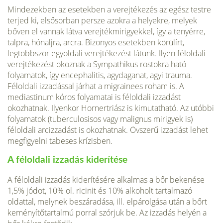
Mindezekben az esetekben a verejtékezés az egész testre
terjed ki, elsősorban persze azokra a helyekre, melyek
bőven el vannak látva verejtékmirigyekkel, így a tenyérre,
talpra, hónaljra, arcra. Bizonyos esetekben körülírt,
legtöbbször egyoldali verejtékezést látunk. Ilyen féloldali
verejtékezést okoznak a Sympathikus rostokra ható
folyamatok, így encephalitis, agydaganat, agyi trauma.
Féloldali izzadással járhat a migrainees roham is. A
mediastinum kóros folyamatai is féloldali izzadást
okozhatnak. Ilyenkor Hornertriász is kimutatható. Az utóbbi
folyamatok (tuberculosisos vagy malignus mirigyek is)
féloldali arcizzadást is okozhatnak. Övszerű izzadást lehet
megfigyelni tabeses krízisben.
A féloldali izzadás kiderítése
A féloldali izzadás kiderítésére alkalmas a bőr bekenése
1,5% jódot, 10% ol. ricinit és 10% alkoholt tartalmazó
oldattal, melynek beszáradása, ill. elpárolgása után a bőrt
keményítőtartalmú porral szórjuk be. Az izzadás helyén a