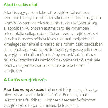
Akut izzadás okai
A tartós vagy gyakori fokozott verejtékelválasztással
szemben bizonyos esetekben akutan keletkezik nagyfokú
izzadás, így stenocardias rohamban, akut szívgyengeség
állapotában, különösen asztma cardiale rohamban,
mindenfajta collapsusban. Rohamszerű verejtékezéssel
járnak a klimaxos nő hevüléses rohamai, melyekben a
kimelegedés néha el is marad és a roham csak izzadásban
áll. Sápadtság, izzadás, szívdobogás, gyengeség jellemző a
hypoglykaemia állapotára is. A hypertoniások általában
hajlanak izzadásra és kezdődő dekompenzáció egyik jele
lehet a megerőltetésre, étkezésre bekövetkező
verejtékezés.
A tartós verejtékezés
A tartós verejtékezés
hajlamosít bőrjelenségekre, így
pityriasis versicolor keletkezésére. Ennek nyomán
leucoderma fejlődhet. Különösen csecsemők fokozott
verejtékezése folyamán miliaria keletkezhet.