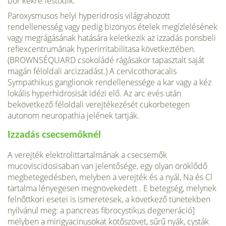
bőr kékre festődik.
Paroxysmusos helyi hyperidrosis világrahozott
rendellenesség vagy pedig bizonyos ételek megízlelésének
vagy megrágásának hatására keletkezik az izzadás ponsbeli
refiexcentrumának hyperirritabilitasa következtében.
(BROWNSÉQUARD csokoládé rágásakor tapasztalt saját
magán féloldali arcizzadást.) A cervicothoracalis
Sympathikus ganglionok rendellenessége a kar vagy a kéz
lokális hyperhidrosisát idézi elő. Az arc evés után
bekövetkező féloldali verejtékezését cukorbetegen
autonom neuropathia jelének tartják.
Izzadás csecsemőknél
A verejték elektrolittartalmának a csecsemők
mucoviscidosisäban van jelentősége, egy olyan öröklődő
megbetegedésben, melyben a verejték és a nyál, Na és Cl
tartalma lényegesen megnövekedett . E betegség, melynek
felnőttkori esetei is ismeretesek, a következő tünetekben
nyilvánul meg: a pancreas fibrocystikus degeneráció]
melyben a mirigyacinusokat kötőszövet, sűrű nyák, cysták