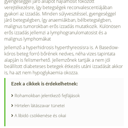
gyengeséggel járó állapot hajlamosít fokozott
verejtékezésre, így betegségek reconvalescentiájában
gyakori az izzadás. Minden súlyvesztéssel, gyengeséggel
járó betegségben, így anaemiákban, bélbetegségben,
malignus tumorokban erős izzadás mutatkozik. Különösen
erős izzadás jellemzi a lymphogranulomatosist és a
malignus lymphomákat
Jellemző a hyperhidrosis hyperthyreosisra is. A Basedow-
kóros beteg forró bőrének nedves, néha vizes tapintata
alapján is felismerhető. Jellemzőnek tartják a nem jól
beállított diabeteses betegek étkezés utáni izzadását akkor
is, ha azt nem hypoglykaemia okozza.
Ezek a cikkek is érdekelhetnek:
Rohamokban jelentkező fejfájások
Hirtelen látászavar tünetei
A libidó csökkenése és okai