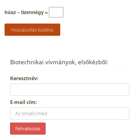
húsz − tizennégy =
Biotechnikai vívmányok, elsőkézből:
Keresztnév:
E-mail cím: