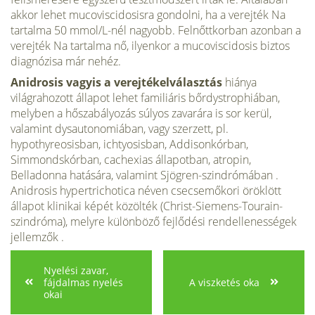
akkor lehet mucoviscidosisra gondolni, ha a verejték Na
tartalma 50 mmol/L-nél nagyobb. Felnőttkorban azonban a
verejték Na tartalma nő, ilyenkor a mucoviscidosis biztos
diagnózisa már nehéz.
Anidrosis vagyis a verejtékelválasztás
hiánya
világrahozott állapot lehet familiáris bőrdystrophiában,
melyben a hőszabályozás súlyos zavarára is sor kerül,
valamint dysautonomiában, vagy szerzett, pl.
hypothyreosisban, ichtyosisban, Addisonkórban,
Simmondskórban, cachexias állapotban, atropin,
Belladonna hatására, valamint Sjögren-szindrómában .
Anidrosis hypertrichotica néven csecsemőkori öröklött
állapot klinikai képét közölték (Christ-Siemens-Tourain-
szindróma), melyre különböző fejlődési rendellenességek
jellemzők .
Nyelési zavar,
fájdalmas nyelés
A viszketés oka
okai