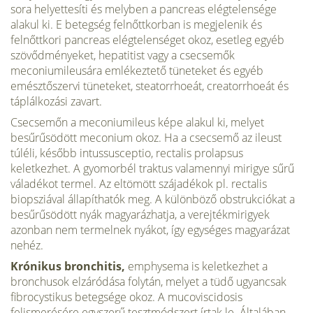
sora helyettesíti és melyben a pancreas elégtelensége
alakul ki. E betegség felnőttkorban is megjelenik és
felnőttkori pancreas elégtelenséget okoz, esetleg egyéb
szövődményeket, hepatitist vagy a csecsemők
meconiumileusára emlékeztető tüneteket és egyéb
emésztőszervi tüneteket, steatorrhoeát, creatorrhoeát és
táplálkozási zavart.
Csecsemőn a meconiumileus képe alakul ki, melyet
besűrűsödött meconium okoz. Ha a csecsemő az ileust
túléli, később intussusceptio, rectalis prolapsus
keletkezhet. A gyomorbél traktus valamennyi mirigye sűrű
váladékot termel. Az eltömött szájadékok pl. rectalis
biopsziával állapíthatók meg. A különböző obstrukciókat a
besűrűsödött nyák magyarázhatja, a verejtékmirigyek
azonban nem termelnek nyákot, így egységes magyarázat
nehéz.
Krónikus bronchitis,
emphysema is keletkezhet a
bronchusok elzáródása folytán, melyet a tüdő ugyancsak
fibrocystikus betegsége okoz. A mucoviscidosis
felismerésére egyszerű tesztmódszert írtak le. Általában