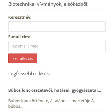
Biotechnikai vívmányok, elsőkézből:
Keresztnév:
E-mail cím:
Legfrissebb cikkek:
Búbos lonc összetevői, hatásai, gyógyászatai…
Búbos lonc története, általános ismertetője A
búbos…