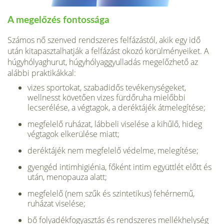
A megelőzés fontossága
Számos nő szenved rendszeres felfázástól, akik egy idő
után kitapasztalhatják a felfázást okozó körülményeiket. A
húgyhólyaghurut, húgyhólyaggyulladás megelőzhető az
alábbi praktikákkal:
vizes sportokat, szabadidős tevékenységeket,
wellnesst követően vizes fürdőruha mielőbbi
lecserélése, a végtagok, a deréktájék átmelegítése;
megfelelő ruházat, lábbeli viselése a kihűlő, hideg
végtagok elkerülése miatt;
deréktájék nem megfelelő védelme, melegítése;
gyengéd intimhigiénia, főként intim együttlét előtt és
után, menopauza alatt;
megfelelő (nem szűk és szintetikus) fehérnemű,
ruházat viselése;
bő folyadékfogyasztás és rendszeres mellékhelység