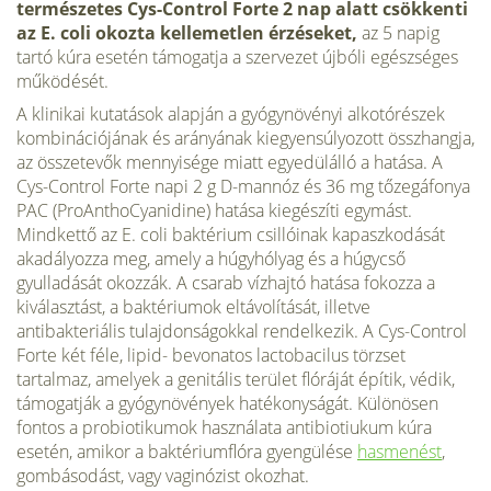
természetes
Cys-Control
Forte
2
nap alatt csökkenti
az E. coli
okozta kellemetlen érzéseket
,
az 5 napig
tartó kúra esetén támogatja a szervezet újbóli egészséges
működését.
A klinikai kutatások alapján a gyógynövényi alkotórészek
kombinációjának és arányának kiegyensúlyozott összhangja,
az összetevők mennyisége miatt egyedülálló a hatása. A
Cys-Control Forte napi 2 g D-mannóz és 36 mg tőzegáfonya
PAC (ProAnthoCyanidine) hatása kiegészíti egymást.
Mindkettő az E. coli baktérium csillóinak kapaszkodását
akadályozza meg, amely a húgyhólyag és a húgycső
gyulladását okozzák. A csarab vízhajtó hatása fokozza a
kiválasztást, a baktériumok eltávolítását, illetve
antibakteriális tulajdonságokkal rendelkezik. A Cys-Control
Forte két féle, lipid- bevonatos lactobacilus törzset
tartalmaz, amelyek a genitális terület flóráját építik, védik,
támogatják a gyógynövények hatékonyságát. Különösen
fontos a probiotikumok használata antibiotiukum kúra
esetén, amikor a baktériumflóra gyengülése
hasmenést
,
gombásodást, vagy vaginózist okozhat.