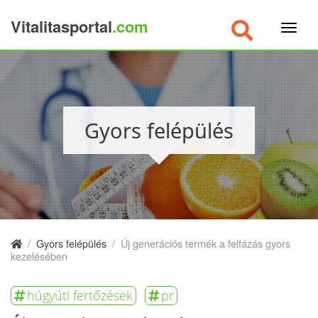
Vitalitasportal
.com
×
Gyors felépülés
/
Gyors felépülés
/
Új generációs termék a felfázás gyors
kezelésében
húgyúti fertőzések
pr