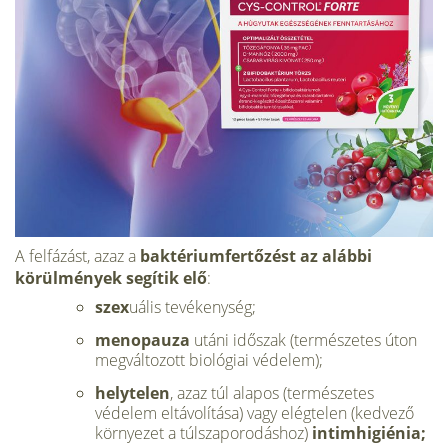
A felfázást, azaz a
baktériumfertőzést az alábbi
körülmények segítik elő
:
szex
uális tevékenység;
menopauza
utáni időszak (természetes úton
megváltozott biológiai védelem);
helytelen
, azaz túl alapos (természetes
védelem eltávolítása) vagy elégtelen (kedvező
környezet a túlszaporodáshoz)
intimhigiénia;