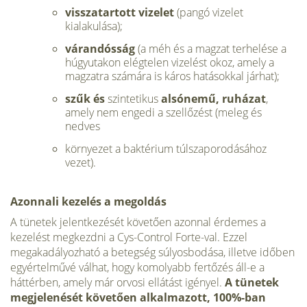
visszatartott
vizelet
(pangó vizelet
kialakulása);
várandósság
(a méh és a magzat terhelése a
húgyutakon elégtelen vizelést okoz, amely a
magzatra számára is káros hatásokkal járhat);
szűk és
szintetikus
alsónemű, ruházat
,
amely nem engedi a szellőzést (meleg és
nedves
környezet a baktérium túlszaporodásához
vezet).
Azonnali kezelés a megoldás
A tünetek jelentkezését követően azonnal érdemes a
kezelést megkezdni a Cys-Control Forte-val. Ezzel
megakadályozható a betegség súlyosbodása, illetve időben
egyértelművé válhat, hogy komolyabb fertőzés áll-e a
háttérben, amely már orvosi ellátást igényel.
A
tünetek
megjelenését követően alkalmazott,
100%-ban