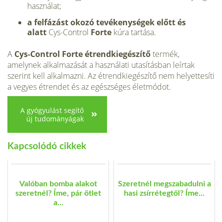
használat;
a felfázást okozó tevékenységek előtt és
alatt
Cys-Control
Forte
kúra tartása.
A
Cys-Control Forte étrendkiegészítő
termék,
amelynek alkalmazását a használati utasításban leírtak
szerint kell alkalmazni. Az étrendkiegészítő nem helyettesíti
a vegyes étrendet és az egészséges életmódot.
A gyógyulást segítő
új tudományágak
Kapcsolódó cikkek
Valóban bomba alakot
Szeretnél megszabadulni a
szeretnél? Íme, pár ötlet
hasi zsírrétegtől? Íme...
a...