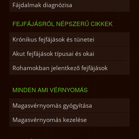
Fájdalmak diagnózisa
FEJFÁJÁSRÓL NÉPSZERŰ CIKKEK
Krónikus fejfájások és tünetei
Akut fejfájások típusai és okai
Rohamokban jelentkező fejfájások
MINDEN AMI VÉRNYOMÁS
Magasvérnyomás gyógyítása
Magasvérnyomás kezelése