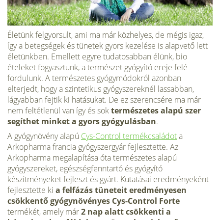
Életünk felgyorsult, ami ma már közhelyes, de mégis igaz,
így a betegségek és tünetek gyors kezelése is alapvető lett
életünkben. Emellett egyre tudatosabban élünk, bio
ételeket fogyasztunk, a természet gyógyító ereje felé
fordulunk. A természetes gyógymódokról azonban
elterjedt, hogy a szintetikus gyógyszereknél lassabban,
lágyabban fejtik ki hatásukat. De ez szerencsére ma már
nem feltétlenül van így és sok
természetes
alapú
szer
segíthet minket
a
gyors gyógyulás
ban
.
A gyógynövény alapú
Cys-Control termékcsaládot
a
Arkopharma francia gyógyszergyár fejlesztette. Az
Arkopharma megalapítása óta természetes alapú
gyógyszereket, egészségfenntartó és gyógyító
készítményeket fejleszt és gyárt. Kutatásai eredményeként
fejlesztette ki
a felfázás tüneteit
eredményesen
csökkentő
gyógynövényes
Cys-Control
Forte
termékét, amely már
2 nap alatt csökkenti a