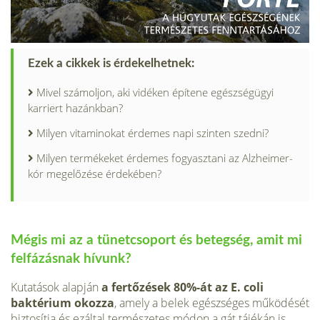
Ezek a cikkek is érdekelhetnek:
Mivel számoljon, aki vidéken építene egészségügyi
karriert hazánkban?
Milyen vitaminokat érdemes napi szinten szedni?
Milyen termékeket érdemes fogyasztani az Alzheimer-
kór megelőzése érdekében?
Mégis mi az a tünetcsoport és betegség, amit mi
felfázásnak hívunk?
Kutatások alapján
a fertőzések 80%-át az E. coli
baktérium okozza
, amely a belek egészséges működését
biztosítja és ezáltal természetes módon a gát tájékán is