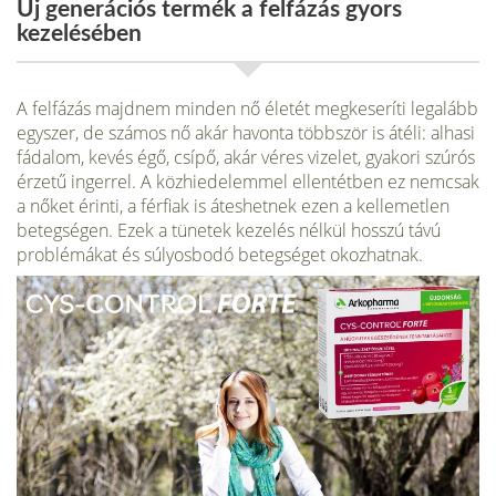
Új generációs termék a felfázás gyors
kezelésében
A felfázás majdnem minden nő életét megkeseríti legalább
egyszer, de számos nő akár havonta többször is átéli: alhasi
fádalom, kevés égő, csípő, akár véres vizelet, gyakori szúrós
érzetű ingerrel. A közhiedelemmel ellentétben ez nemcsak
a nőket érinti, a férfiak is áteshetnek ezen a kellemetlen
betegségen. Ezek a tünetek kezelés nélkül hosszú távú
problémákat és súlyosbodó betegséget okozhatnak.