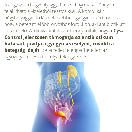
Az egyszerű húgyhólyaggyulladás diagnózisa könnyen
felállítható a vizeletből tesztcsíkkal. A komplikált
húgyhólyaggyulladás nehezebben gyógyul, ezért fontos,
hogy a beteg mielőbb orvoshoz forduljon, aki antibiotikum
kúrát ír elő. A klinikai kutatások bizonyították, hogy
a
Cys-
Control
jelentősen támogatja az antibiotikum
hatásait, javítja a gyógyulás esélyeit, rövidíti a
betegség idejét
, de emellett elengedhetetlen az
ágynyugalom és a bő folyadékfogyasztás.