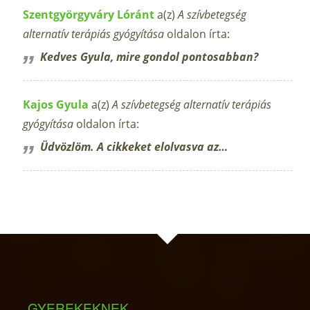
Szentgyörgyváry Lóránt
a(z)
A szívbetegség
alternatív terápiás gyógyítása
oldalon írta:
Kedves Gyula, mire gondol pontosabban?
Kajos Gyula
a(z)
A szívbetegség alternatív terápiás
gyógyítása
oldalon írta:
Üdvözlöm. A cikkeket elolvasva az…
GYEREKEKNEK