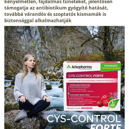
kényelmetlen, fájdalmas tüneteket, jelentősen
támogatja az antibiotikum gyógyító hatását
,
továbbá
várandós és szoptatós kismamák is
biztonsággal alkalmazhatják
.