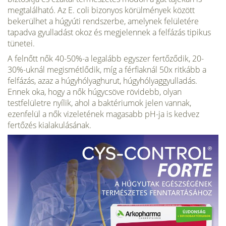
megtalálható. Az E. coli bizonyos körülmények között
bekerülhet a húgyúti rendszerbe, amelynek felületére
tapadva gyulladást okoz és megjelennek a felfázás tipikus
tünetei.
A felnőtt nők 40-50%-a legalább egyszer fertőződik, 20-
30%-uknál megismétlődik, míg a férfiaknál 50x ritkább a
felfázás, azaz a húgyhólyaghurut, húgyhólyaggyulladás.
Ennek oka, hogy a nők húgycsöve rövidebb, olyan
testfelületre nyílik, ahol a baktériumok jelen vannak,
ezenfelül a nők vizeletének magasabb pH-ja is kedvez
fertőzés kialakulásának.