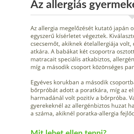
Az allergiás gyerme
Az allergia megelőzését kutató japán 
egyszerű kísérletet végeztek. Kiválas
csecsemőt, akiknek ételallergiája volt,
atkára. A babákat két csoportra osztott
matracait speciális atkabiztos, allergé
míg a második csoport közönséges pa
Egyéves korukban a második csoportba
bőrpróbát adott a poratkára, míg az el
harmadánál volt pozitív a bőrpróba. Va
gyerekeknél az allergénbiztos huzat h
a száma, akiknél porat­ka-allergia fejlőd
Mit lehet ellen tenni?