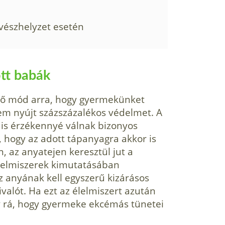
 vészhelyzet esetén
tt babák
lő mód arra, hogy gyermekünket
em nyújt százszázalékos védelmet. A
 is érzékennyé válnak bizonyos
t, hogy az adott tápanyagra akkor is
 az anyatejen keresztül jut a
élelmiszerek kimutatásában
z anyának kell egyszerű kizárásos
valót. Ha ezt az élelmiszert azután
ély rá, hogy gyermeke ekcémás tünetei