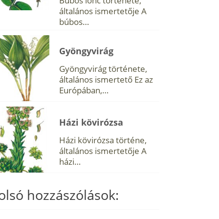
Búbos lonc története,
általános ismertetője A
búbos…
Gyöngyvirág
Gyöngyvirág története,
általános ismertető Ez az
Európában,…
Házi kövirózsa
Házi kövirózsa történe,
általános ismertetője A
házi…
olsó hozzászólások: