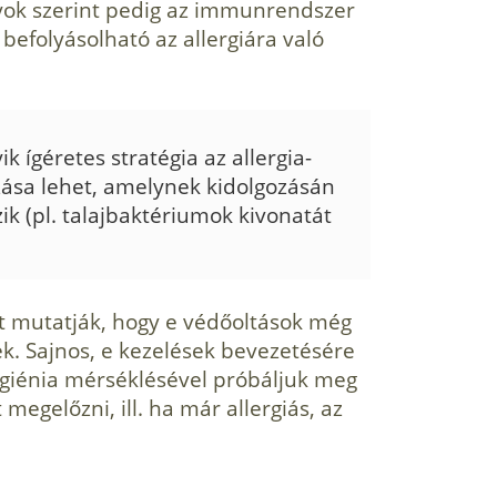
yok szerint pedig az immunrendszer
befolyásolható az allergiára való
k ígéretes stratégia az allergia-
zása lehet, amelynek kidolgozásán
zik (pl. talajbaktériumok kivonatát
t mutatják, hogy e védőoltások még
nek. Sajnos, e kezelések bevezetésére
 higiénia mérséklésével próbáljuk meg
megelőzni, ill. ha már allergiás, az