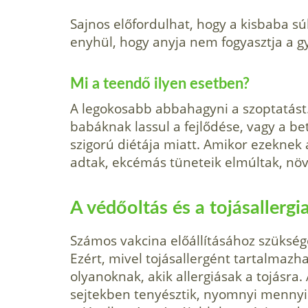
Sajnos előfordulhat, hogy a kisbaba s
enyhül, hogy anyja nem fogyasztja a g
Mi a teendő ilyen esetben?
A legokosabb abbahagyni a szoptatást
babáknak lassul a fejlődése, vagy a be
szigorú diétája miatt. Amikor ezekne
adtak, ekcémás tüneteik elmúltak, növ
A védőoltás és a tojásallergi
Számos vakcina előállításához szükség
Ezért, mivel tojásallergént tartalmaz
olyanoknak, akik allergiásak a tojásra.
sejtekben tenyésztik, nyomnyi mennyi