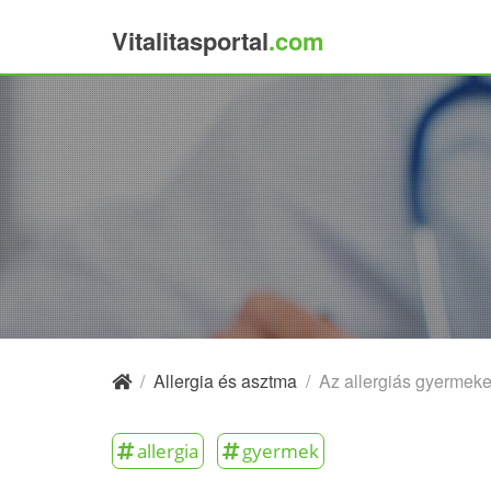
Vitalitasportal
.com
×
/
Allergia és asztma
/
Az allergiás gyermek
allergia
gyermek