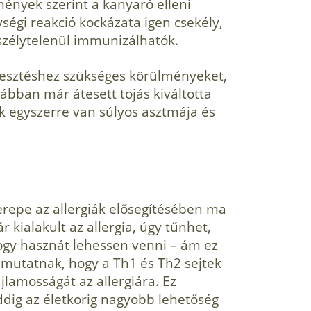
mények szerint a kanyaró elleni
ységi reakció kockázata igen csekély,
eszélytelenül immunizálhatók.
élesztéshez szükséges körülményeket,
rábban már átesett tojás kivál­totta
ek egyszerre van súlyos asztmája és
erepe az allergiák előse­gítésében ma
kialakult az allergia, úgy tűnhet,
hogy hasznát lehessen venni – ám ez
 mutatnak, hogy a Th1 és Th2 sejtek
lamosságát az allergiára. Ez
ddig az életkorig nagyobb lehetőség