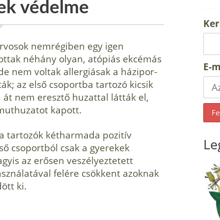
kek védelme
Ker
orvosok nemrégiben egy igen
ztottak néhány olyan, atópiás ekcémás
E-m
 de nem voltak allergiásak a házipor-
ák; az első csoportba tartozó kicsik
n át nem eresztő huzattal látták el,
muthuzatot kapott.
 tartozók kétharmada pozitív
Le
ső csoportból csak a gyerekek
gyis az erősen veszélyeztetett
asználatával felére csökkent azoknak
ött ki.