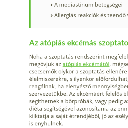
A mediastinum betegségei
Allergiás reakciók és teendő
Az atópiás ekcémás szoptato
Noha a szoptatás rendszerint megfele
megóvjuk az
atópiás ekcémától
, mégs
csecsemők olykor a szoptatás ellenére
élelmiszerekre, s ilyenkor előfordulha
reagálnak, ha elenyésző mennyiségben,
szervezetükbe. Az ekcémáért felelős 
segíthetnek a bőrpróbák, vagy pedig a
diéta segítségével azonosítania az enni
kiiktatja a saját étrendjéből, jó az es
is enyhülnek.