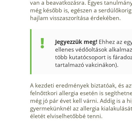
van a beavatkozásra. Egyes tanul­mán
még később is, egé­szen a serdülőkorig 
hajlam visszaszorítása érdekében.
Jegyezzük meg!
Ehhez az egyi
ellenes védőol­tások alkalma
több kutató­csoport is fárado
tartalmazó vakcinákon).
A kezdeti eredmények biztatóak, és az
felnőttkori allergia esetén is segíthet­
még jó pár évet kell vár­ni. Addig is a
gyermekünknél az allergia kialakulását 
életét elviselhetőbbé tenni.