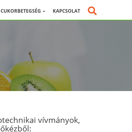
CUKORBETEGSÉG
KAPCSOLAT
otechnikai vívmányok,
sőkézből: