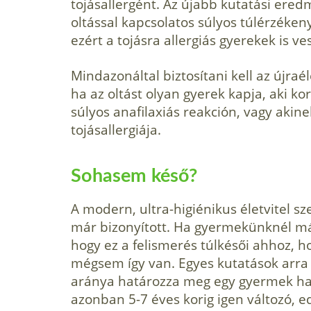
tojásallergént. Az újabb kutatási ered
oltással kapcsolatos súlyos túlérzé­ken
ezért a tojásra allergiás gyerekek is v
Mindazonáltal biztosítani kell az újra
ha az oltást olyan gyerek kapja, aki ko
súlyos anafilaxiás reakción, vagy akin
tojásallergiája.
Sohasem késő?
A modern, ultra-higiénikus életvitel sz
már bizonyított. Ha gyermekünknél már 
hogy ez a felismerés túlkésői ahhoz, 
mégsem így van. Egyes kutatások arra
aránya határozza meg egy gyermek haj
azonban 5-7 éves korig igen változó, e