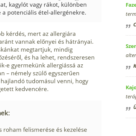
lat, kagylót vagy rákot, különben
Faz
a potenciális étel-allergénekre.
term
C
 kérdés, mert az al­lergiára
ránt vannak előnyei és hátrányai.
Sze
skánkat megtartjuk, mindig
alte
őzéséről, és ha lehet, rendszeresen
álik-e gyermekünk allergiássá az
K
an – né­mely szülő egyszerűen
m hajlandó tudomásul venni, hogy
Kaj
lgetett kedvencére.
terá
Ü
nek:
ás roham felismerése és kezelése