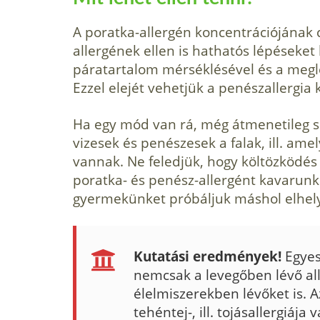
A poratka-allergén koncentrációjának
allergének ellen is hathatós lépéseket 
páratartalom mérséklésével és a meglé
Ezzel elejét vehetjük a penészallergia 
Ha egy mód van rá, még átmenetileg s
vizesek és penészesek a falak, ill. am
vannak. Ne feledjük, hogy költöz­ködés
poratka- és penész-allergént kavarunk f
gyermekünket pró­báljuk máshol elhel
Kutatási eredmények!
Egyes
nemcsak a levegőben lévő all
élelmiszerekben lé­vőket is. A
tehéntej-, ill. tojásallergiá