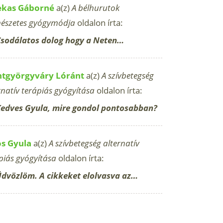
ekas Gáborné
a(z)
A bélhurutok
észetes gyógymódja
oldalon írta:
sodálatos dolog hogy a Neten…
ntgyörgyváry Lóránt
a(z)
A szívbetegség
rnatív terápiás gyógyítása
oldalon írta:
edves Gyula, mire gondol pontosabban?
os Gyula
a(z)
A szívbetegség alternatív
piás gyógyítása
oldalon írta:
dvözlöm. A cikkeket elolvasva az…