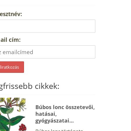
esztnév:
ail cím:
gfrissebb cikkek:
Búbos lonc összetevői,
hatásai,
gyógyászatai…