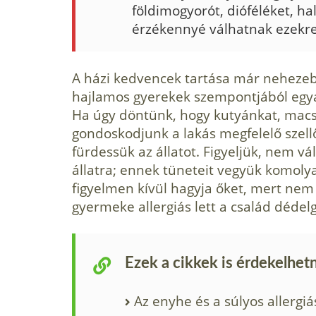
földimogyorót, dióféléket, ha
érzékennyé válhatnak ezekre 
A házi kedvencek tartása már nehezebb
hajlamos gyerekek szempontjából egya
Ha úgy döntünk, hogy ku­tyánkat, mac
gondoskodjunk a la­kás megfelelő szell
fürdes­sük az állatot. Figyeljük, nem v
állatra; ennek tüneteit vegyük komoly
figyelmen kívül hagyja őket, mert ne
gyermeke allergiás lett a csa­lád déde
Ezek a cikkek is érdekelhet
Az enyhe és a súlyos allergi