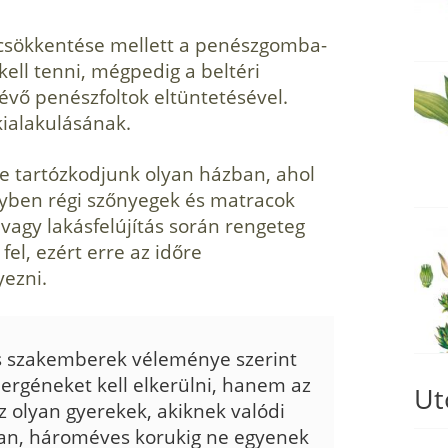
 csökkentése mellett a penészgomba-
kell ten­ni, mégpedig a beltéri
vő penészfoltok eltüntetésével.
kialakulásának.
e tartózkodjunk olyan házban, ahol
elyben régi szőnyegek és matracok
 vagy lakásfelújítás során rengeteg
el, ezért erre az időre
yezni.
 szakemberek véleménye szerint
ergéneket kell elkerülni, hanem az
Ut
z olyan gyerekek, akiknek va­lódi
ja van, hároméves korukig ne egyenek