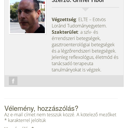
Szerző: Griffel Tibor
Végzettség
: ELTE – Eötvös
Loránd Tudományegyetem.
Szakterület
: a szív- és
érrendszeri betegségek,
gasztroenterológiai betegségek
és a légzőrendszeri betegségek.
Jelenleg reflexológus, életmód és
tanácsadó terapeuta
tanulmányokat is végzek.
Vélemény, hozzászólás?
Az e-mail címet nem tesszük közzé.
A kötelező mezőket
*
karakterrel jelöltük