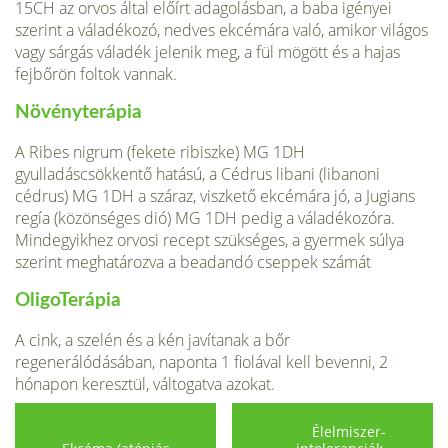
15CH az orvos által előírt adagolásban, a baba igényei
szerint a váladékozó, nedves ekcémára való, amikor világos
vagy sárgás váladék jelenik meg, a fül mögött és a hajas
fejbőrön foltok vannak.
Növényterápia
A Ribes nigrum (feke­te ribiszke) MG 1DH
gyulladáscsökkentő hatású, a Cédrus libani (libanoni
cédrus) MG 1DH a száraz, viszkető ekcémára jó, a Jugians
regía (közönséges dió) MG 1DH pedig a váladékozóra.
Mindegyikhez orvosi recept szükséges, a gyermek súlya
szerint meghatározva a beadandó cseppek számát
OligoTerápia
A cink, a szelén és a kén javítanak a bőr
regenerálódásában, naponta 1 fiolával kell bevenni, 2
hónapon keresztül, váltogatva azokat.
Élelmiszer-