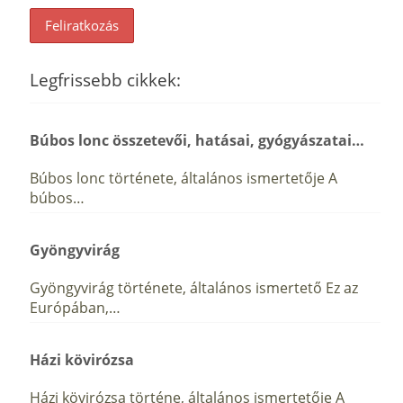
Legfrissebb cikkek:
Búbos lonc összetevői, hatásai, gyógyászatai…
Búbos lonc története, általános ismertetője A
búbos…
Gyöngyvirág
Gyöngyvirág története, általános ismertető Ez az
Európában,…
Házi kövirózsa
Házi kövirózsa történe, általános ismertetője A