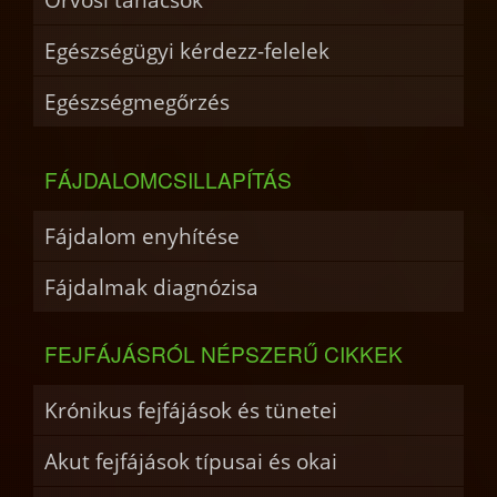
Egészségügyi kérdezz-felelek
Egészségmegőrzés
FÁJDALOMCSILLAPÍTÁS
Fájdalom enyhítése
Fájdalmak diagnózisa
FEJFÁJÁSRÓL NÉPSZERŰ CIKKEK
Krónikus fejfájások és tünetei
Akut fejfájások típusai és okai