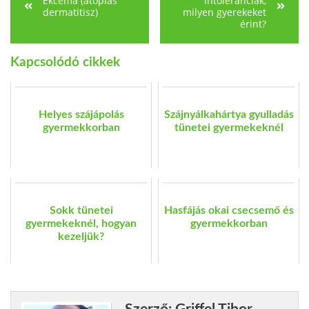
Ekcéma (atópiás
intoleranciák,
dermatitisz)
milyen gyerekeket
érint?
Kapcsolódó cikkek
Helyes szájápolás
Szájnyálkahártya gyulladás
gyermekkorban
tünetei gyermekeknél
Sokk tünetei
Hasfájás okai csecsemő és
gyermekeknél, hogyan
gyermekkorban
kezeljük?