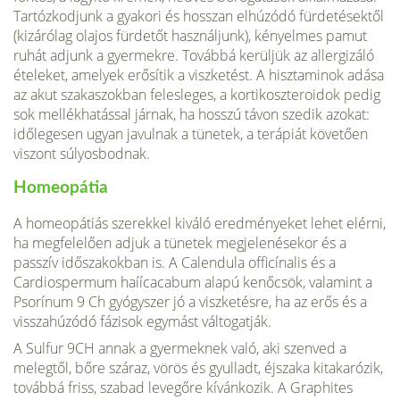
Tartózkodjunk a gyakori és hosszan elhúzódó fürdetésektől
(kizárólag olajos fürdetőt használjunk), kényelmes pamut
ruhát adjunk a gyermekre. Továbbá kerüljük az allergizáló
ételeket, amelyek erősítik a viszketést. A hisztaminok adása
az akut sza­kaszokban felesleges, a kortikoszteroidok pedig
sok mellékhatással járnak, ha hosszú távon szedik azokat:
időlegesen ugyan javulnak a tünetek, a terápiát követően
viszont súlyosbodnak.
Homeopátia
A homeopátiás szerekkel kiváló eredményeket lehet elérni,
ha meg­felelően adjuk a tünetek megjelenésekor és a
passzív időszakokban is. A Calendula officínalis és a
Cardiospermum haíícacabum alapú kenőcsök, valamint a
Psorínum 9 Ch gyógyszer jó a viszketésre, ha az erős és a
visszahúzódó fázisok egymást váltogatják.
A Sulfur 9CH annak a gyermeknek való, aki szenved a
melegtől, bőre száraz, vörös és gyulladt, éjszaka kitakarózik,
továbbá friss, szabad levegőre kívánkozik. A Graphites