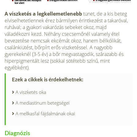
A viszketés a legkel­lemetlenebb
tünet, de a kis beteg
elvisel­hetetlennek érez bármilyen érintkezést a takaróval,
ruhával; a gyakori vakarózás sebeket okoz, majd
váladékozni kezd. Néhány csecsemőnél valamely étel
bevezetése nemcsak ekcémát okoz, hanem bélkólikát,
csalánkiütést, bőrpírt erős viszketéssel. A nagyobb
gyerekeknél (3-5 év) a bőr megvastagodik, szárazabb és
hiperpigmentált lesz (sokkal sötétebb színű, mint
egyébként).
Ezek a cikkek is érdekelhetnek:
A viszketés oka
A mediastinum betegségei
A mellkasfal fájdalmának okai
Diagnózis