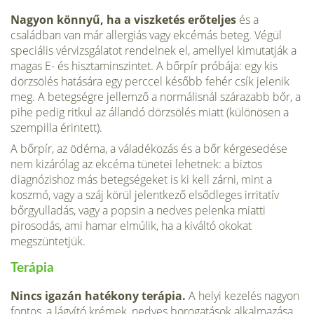
Nagyon könnyű, ha a viszketés erőteljes
és a
családban van már allergiás vagy ekcémás beteg. Végül
speciális vérvizs­gálatot rendelnek el, amellyel kimutatják a
magas E- és hisztaminszintet. A bőrpír próbája: egy kis
dörzsölés hatására egy perccel később fehér csík jelenik
meg. A be­tegségre jellemző a normálisnál szárazabb bőr, a
pihe pedig ritkul az állandó dörzsölés miatt (különösen a
szempilla érintett).
A bőrpír, az ödéma, a váladékozás és a bőr kérgesedése
nem kizárólag az ekcéma tünetei lehetnek: a biztos
diagnózishoz más betegségeket is ki kell zárni, mint a
koszmó, vagy a száj körül jelentkező elsődleges irritatív
bőrgyulladás, vagy a popsin a nedves pelenka miatti
pirosodás, ami hamar elmúlik, ha a kiváltó okokat
megszüntetjük.
Terápia
Nincs igazán hatékony terápia.
A helyi kezelés nagyon
fontos, a lágyító krémek, nedves borogatások alkalmazá­sa.