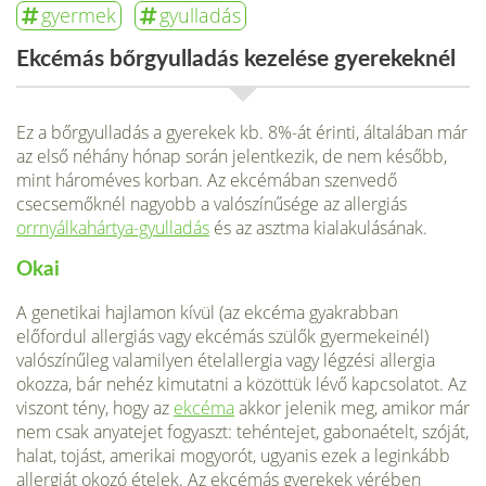
gyermek
gyulladás
Ekcémás bőrgyulladás kezelése gyerekeknél
Ez a bőrgyulladás a gyerekek kb. 8%-át érinti, általában már
az első néhány hónap során jelentkezik, de nem később,
mint hároméves korban. Az ekcémában szenvedő
csecsemőknél nagyobb a valószínűsége az allergiás
orrnyálkahártya-gyulladás
és az asztma kialakulásának.
Okai
A genetikai hajlamon kívül (az ekcéma gyakrabban
előfordul allergiás vagy ekcémás szülők gyermekeinél)
valószínű­leg valamilyen ételallergia vagy légzési allergia
okozza, bár nehéz kimutatni a közöttük lévő kapcsolatot. Az
viszont tény, hogy az
ekcéma
akkor jelenik meg, amikor már
nem csak anyatejet fogyaszt: tehéntejet, gabonaételt, szóját,
halat, tojást, amerikai mogyorót, ugyanis ezek a leginkább
allergiát okozó ételek. Az ekcémás gyerekek vérében