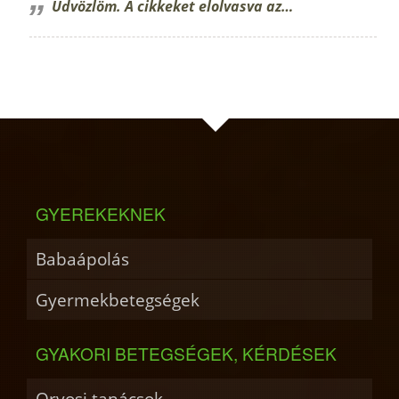
Üdvözlöm. A cikkeket elolvasva az…
GYEREKEKNEK
Babaápolás
Gyermekbetegségek
GYAKORI BETEGSÉGEK, KÉRDÉSEK
Orvosi tanácsok