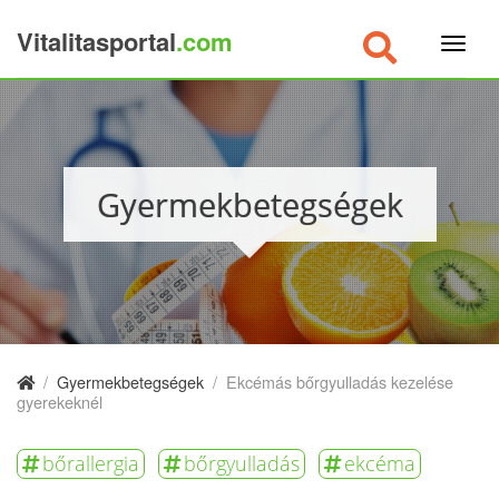
Vitalitasportal
.com
×
Gyermekbetegségek
/
Gyermekbetegségek
/
Ekcémás bőrgyulladás kezelése
gyerekeknél
bőrallergia
bőrgyulladás
ekcéma