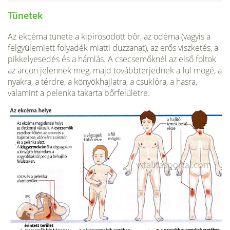
Tünetek
Az ekcéma tünete a kipiro­sodott bőr, az ödéma (vagyis a
felgyülem­lett folyadék miatti duzzanat), az erős viszketés, a
pikkelyesedés és a hámlás. A csecsemőknél az első foltok
az arcon jelennek meg, majd továbbterjednek a fül mögé, a
nyakra, a térdre, a könyökhajlatra, a csuklóra, a hasra,
valamint a pelenka takarta bőrfelületre.