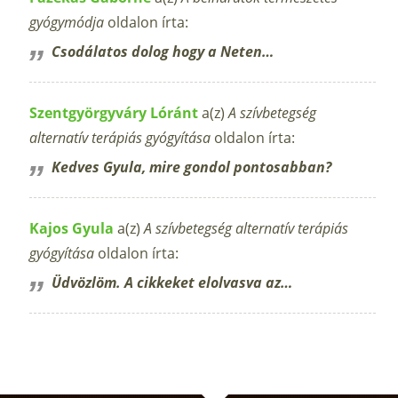
gyógymódja
oldalon írta:
Csodálatos dolog hogy a Neten…
Szentgyörgyváry Lóránt
a(z)
A szívbetegség
alternatív terápiás gyógyítása
oldalon írta:
Kedves Gyula, mire gondol pontosabban?
Kajos Gyula
a(z)
A szívbetegség alternatív terápiás
gyógyítása
oldalon írta:
Üdvözlöm. A cikkeket elolvasva az…