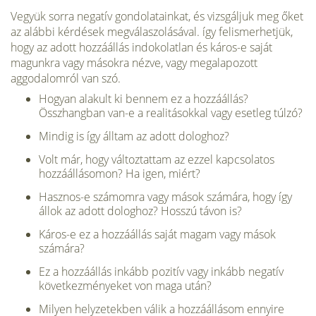
Vegyük sorra negatív gondolatainkat, és vizsgáljuk meg őket
az alábbi kérdések megválaszolásával. így felismerhetjük,
hogy az adott hozzáállás indokolatlan és káros-e saját
magunkra vagy másokra nézve, vagy megalapozott
aggodalomról van szó.
Hogyan alakult ki bennem ez a hozzáállás?
Összhangban van-e a rea­litásokkal vagy esetleg túlzó?
Mindig is így álltam az adott dologhoz?
Volt már, hogy változtattam az ezzel kapcsolatos
hozzáállásomon? Ha igen, miért?
Hasznos-e számomra vagy mások számára, hogy így
állok az adott dologhoz? Hosszú távon is?
Káros-e ez a hozzáállás saját magam vagy mások
számára?
Ez a hozzáállás inkább pozitív vagy inkább negatív
következményeket von maga után?
Milyen helyzetekben válik a hozzáállásom ennyire