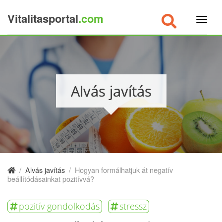
Vitalitasportal
.com
×
Alvás javítás
/
Alvás javítás
/
Hogyan formálhatjuk át negatív
beállítódásainkat pozitívvá?
pozitív gondolkodás
stressz