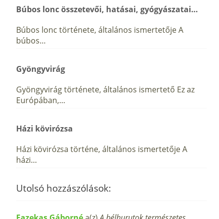
Búbos lonc összetevői, hatásai, gyógyászatai…
Búbos lonc története, általános ismertetője A
búbos…
Gyöngyvirág
Gyöngyvirág története, általános ismertető Ez az
Európában,…
Házi kövirózsa
Házi kövirózsa történe, általános ismertetője A
házi…
Utolsó hozzászólások:
Fazekas Gáborné
a(z)
A bélhurutok természetes