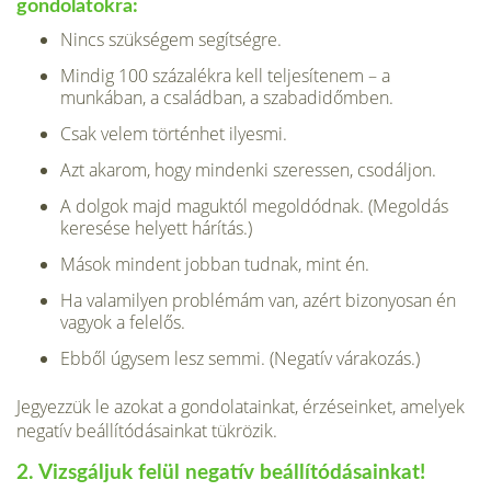
gondolatokra:
Nincs szükségem segítségre.
Mindig 100 százalékra kell teljesítenem – a
munkában, a családban, a szabadidőmben.
Csak velem történhet ilyesmi.
Azt akarom, hogy mindenki szeressen, csodáljon.
A dolgok majd maguktól megoldódnak. (Megoldás
keresése helyett hárítás.)
Mások mindent jobban tudnak, mint én.
Ha valamilyen problémám van, azért bizonyosan én
vagyok a felelős.
Ebből úgysem lesz semmi. (Negatív várakozás.)
Jegyezzük le azokat a gondolatainkat, érzéseinket, amelyek
negatív beállítódásainkat tükrözik.
2. Vizsgáljuk felül negatív beállítódásainkat!