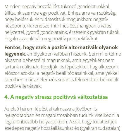
Minden negatív hozzáállást tükröző gondolatunkkal
állítsunk szembe egy pozitívat. Ehhez arra van szükség,
hogy belássuk és tudatosítsuk magunkban: negatív
nézőpontunk rendszerint nincs összhangban a valós
helyzettel, gyötrő gondolataink, érzéseink gyakran túlzók.
Fogal­mazzunk hát meg pozitív perspektívákat.
Fontos, hogy ezek a pozitív alternatívák olyanok
legyenek
, amelyek­ben valóban hiszünk. Semmi értelme
olyasmit bebeszélni magunknak, amit egyébként nem
tartunk reálisnak. Kezdjük kis lépésekkel. Foglal­kozzunk
először azokkal a negatív beállítódásainkkal, amelyekkel
szem­ben már az elemzés során is felmerültek bennünk
pozitív ellenérvek.
4. A negatív stressz pozitívvá változtatása
Az első három lépést alkalmazva a jövőben is
nyugodtabban és magabiz­tosabban tudunk viselkedni a
legkülönbözőbb helyzetekben. Azzal, hogy tudatosítjuk
esetleges negatív hozzáállásunkat és (gyakran tudattalan)