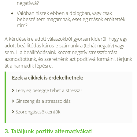
negatívvá?
Valóban hiszek ebben a dologban, vagy csak
bebeszéltem magamnak, esetleg mások erőltették
rám?
A kérdésekre adott válaszokból gyorsan kiderül, hogy egy
adott beál­lítódás káros-e számunkra (tehát negatív) vagy
sem. Ha beállítódásaink között negatív stresszforrást
azonosítottunk, és szeretnénk azt pozitívvá formálni, térjünk
át a harmadik lépésre.
Ezek a cikkek is érdekelhetnek:
Tényleg beteggé tehet a stressz?
Ginszeng és a stresszoldás
Szorongáscsökkentők
3. Találjunk pozitív alternatívákat!