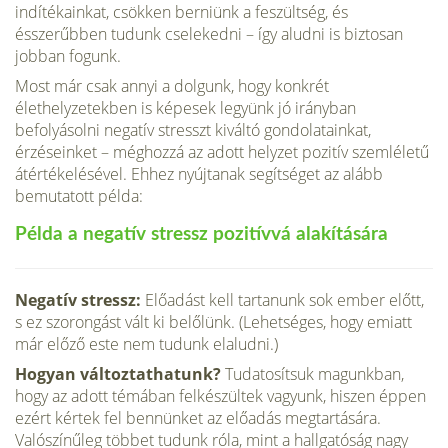
indítékainkat, csökken berniünk a feszültség, és
ésszerűbben tudunk cselekedni – így aludni is biztosan
jobban fogunk.
Most már csak annyi a dolgunk, hogy konkrét
élethelyzetekben is képesek legyünk jó irányban
befolyásolni negatív stresszt kiváltó gondo­latainkat,
érzéseinket – méghozzá az adott helyzet pozitív szemléletű
átértékelésével. Ehhez nyújtanak segítséget az alább
bemutatott példa:
Példa a negatív stressz pozitívvá alakítására
Negatív stressz:
Előadást kell tartanunk sok ember előtt,
s ez szorongást vált ki belőlünk. (Lehetséges, hogy emiatt
már előző este nem tudunk elaludni.)
Hogyan változtathatunk?
Tudatosítsuk magunkban,
hogy az adott témában fel­készültek vagyunk, hiszen éppen
ezért kértek fel ben­nünket az előadás megtartására.
Valószínűleg többet tudunk róla, mint a hallgatóság nagy