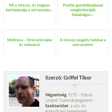
Mi a stressz, és hogyan
Pozitív gondolkodással
befolyásolja a vérnyomás...
megőrizhetjük
fiatalságun...
Wellness - Stresszterápia
A stressz negatív hatásai a
és relaxáció
szervezetre
Szerző: Griffel Tibor
Végzettség
: ELTE – Eötvös
Loránd Tudományegyetem.
Szakterület
: a szív- és
érrendszeri betegségek,