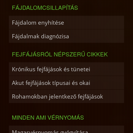
FÁJDALOMCSILLAPÍTÁS
Fájdalom enyhítése
Fájdalmak diagnózisa
FEJFÁJÁSRÓL NÉPSZERŰ CIKKEK
Krónikus fejfájások és tünetei
Akut fejfájások típusai és okai
Rohamokban jelentkező fejfájások
MINDEN AMI VÉRNYOMÁS
Magasvérnyomás gyógyítása