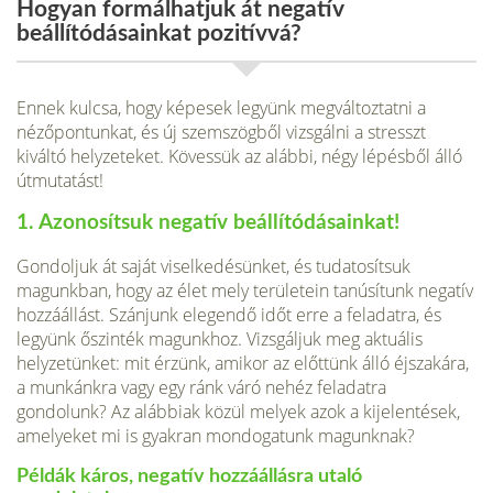
Hogyan formálhatjuk át negatív
beállítódásainkat pozitívvá?
Ennek kulcsa, hogy képesek legyünk megváltoz­tatni a
nézőpontunkat, és új szemszögből vizsgálni a stresszt
kiváltó helyzeteket. Kövessük az alábbi, négy lépésből álló
útmutatást!
1. Azonosítsuk negatív beállítódásainkat!
Gondoljuk át saját viselkedésünket, és tudatosítsuk
magunkban, hogy az élet mely területein tanúsítunk negatív
hozzáállást. Szánjunk ele­gendő időt erre a feladatra, és
legyünk őszinték magunkhoz. Vizsgáljuk meg aktuális
helyzetünket: mit érzünk, amikor az előttünk álló éjsza­kára,
a munkánkra vagy egy ránk váró nehéz feladatra
gondolunk? Az alábbiak közül melyek azok a kijelentések,
amelyeket mi is gyakran mondogatunk magunknak?
Példák káros, negatív hozzáállásra utaló