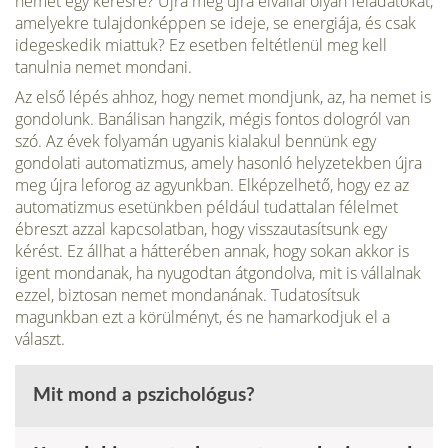
nemet egy kérésre? Újra meg újra elvállal olyan feladatokat,
amelyekre tulajdonképpen se ideje, se energiája, és csak
idegeskedik miattuk? Ez esetben feltétlenül meg kell
tanulnia nemet mondani.
Az első lépés ahhoz, hogy nemet mondjunk, az, ha nemet is
gondo­lunk. Banálisan hangzik, mégis fontos dologról van
szó. Az évek folya­mán ugyanis kialakul bennünk egy
gondolati automatizmus, amely hasonló helyzetekben újra
meg újra leforog az agyunkban. Elképzelhető, hogy ez az
automatizmus esetünkben például tudattalan félelmet
ébreszt azzal kapcsolatban, hogy visszautasít­sunk egy
kérést. Ez állhat a hátterében annak, hogy sokan akkor is
igent mon­danak, ha nyugodtan átgondolva, mit is vállalnak
ezzel, biztosan nemet mon­danának. Tudatosítsuk
magunkban ezt a körülményt, és ne hamarkodjuk el a
választ.
Mit mond a pszichológus?