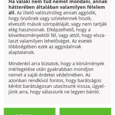
Ha valaki nem tud nemet mondani, annak
hátterében általában valamilyen félelem
áll.
Az illető valószínűleg amiatt aggódik,
hogy önzőnek vagy szívte­lennek hiszik,
elveszíti mások szimpátiáját, vagy nem tartják
elég hasznos­nak. Elképzelhető, hogy a
következményektől fél, vagy attól, hogy elsza­
laszt valamilyen lehetőséget. Az esetek
többségében ezek az aggodalmak
alaptalanok.
Mindenkit arra biztatok, hogy a körülmények
mérlegelése után gyakrabban mondjon
nemet a saját érdekei védelmében. Az
azonban rend­kívül fontos, hogy barátságos
kérést barátságosan utasítsunk vissza, ügyel­
jünk arra, hogy válaszunk ne legyen bántó.