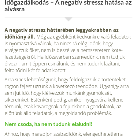
Időgazdálkodás – A negatív stressz hatása az
alvásra
A negatív stressz hátterében leggyakrabban az
időhiány áll.
Még az egyébként kedvünkre való feladatok
is nyomasztóvá válnak, ha nincs rá elég időnk, hogy
elvégezzük őket, nem is beszélve a nemszeretem köte­
lezettségekről. Ha időzavarban szenvedünk, nem tudjuk
élvezni, amit éppen csinálunk, és nem tudunk lazítani,
feltöltődni két feladat között.
Arra sincs lehetőségünk, hogy feldolgozzuk a történteket,
rögtön fejest ugrunk a következő teendőbe. Ugyanígy arra
sem jut idő, hogy kiélvez­zük munkánk gyümölcsét,
sikereinket. Esténként pedig, amikor nyugo­vóra kellene
térnünk, csak kavarognak a fejünkben a gondolatok, az
előttünk álló feladatok, a megoldandó problémák.
Nem csoda, ha nem tudunk elaludni!
Ahhoz, hogy maradjon szabadidőnk, elengedhetetlen a