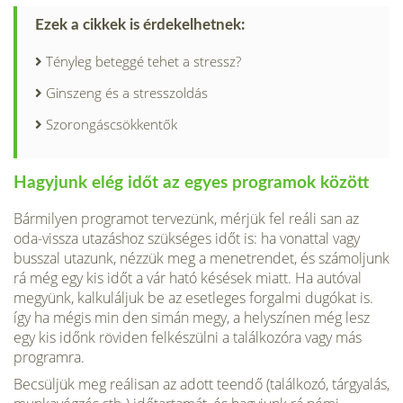
Ezek a cikkek is érdekelhetnek:
Tényleg beteggé tehet a stressz?
Ginszeng és a stresszoldás
Szorongáscsökkentők
Hagyjunk elég időt az egyes programok között
Bármilyen programot tervezünk, mérjük fel reáli san az
oda-vissza utazáshoz szükséges időt is: ha vonattal vagy
busszal utazunk, nézzük meg a menetrendet, és számoljunk
rá még egy kis időt a vár ható késések miatt. Ha autóval
megyünk, kalkuláljuk be az esetleges forgalmi dugókat is.
így ha mégis min den simán megy, a helyszínen még lesz
egy kis időnk röviden felkészülni a találkozóra vagy más
programra.
Becsüljük meg reálisan az adott teendő (találkozó, tárgyalás,