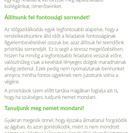
kollégáinkat, ismerőseinket.
Állítsunk fel fontossági sorrendet!
Az időgazdálkodás egyik legfontosabb alapelve, hogy a
rendelkezé­sünkre álló időt a feladatok fontosságának
figyelembevételével osszuk be, azaz állítsuk fel teendőink
prioritási sorrendjét. Ez is segít a stressz megelőzésében,
hiszen ha mindig a legfontosabb feladatot vesszük előre,
valószínűleg csak a kevésbé lényeges dolgok maradhatnak
elvég-zetlenül. Ezek pedig nem nyomasztanak bennünket
annyira, mintha fontos ügyeknek nem jutottunk volna a
végére.
A prioritások szem előtt tartása magában foglalja azt is,
hogy ha szük­séges, tudjunk nemet mondani.
Tanuljunk meg nemet mondani!
Gyakran megesik önnel, hogy éjszaka álmatlanul forgolódik
az ágyban, és azon gondolkodik, miért is nem mondtott