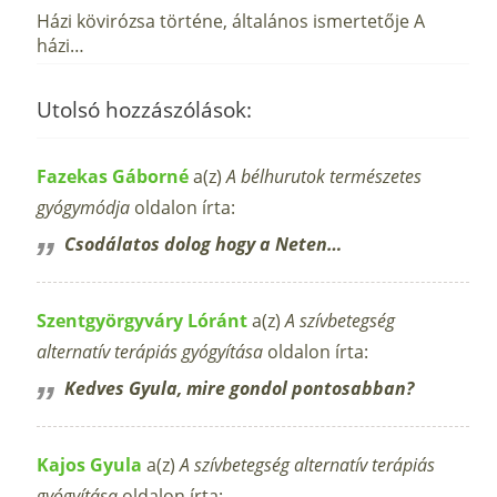
Házi kövirózsa történe, általános ismertetője A
házi…
Utolsó hozzászólások:
Fazekas Gáborné
a(z)
A bélhurutok természetes
gyógymódja
oldalon írta:
Csodálatos dolog hogy a Neten…
Szentgyörgyváry Lóránt
a(z)
A szívbetegség
alternatív terápiás gyógyítása
oldalon írta:
Kedves Gyula, mire gondol pontosabban?
Kajos Gyula
a(z)
A szívbetegség alternatív terápiás
gyógyítása
oldalon írta: