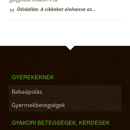
Üdvözlöm. A cikkeket elolvasva az…
GYEREKEKNEK
Babaápolás
Gyermekbetegségek
GYAKORI BETEGSÉGEK, KÉRDÉSEK