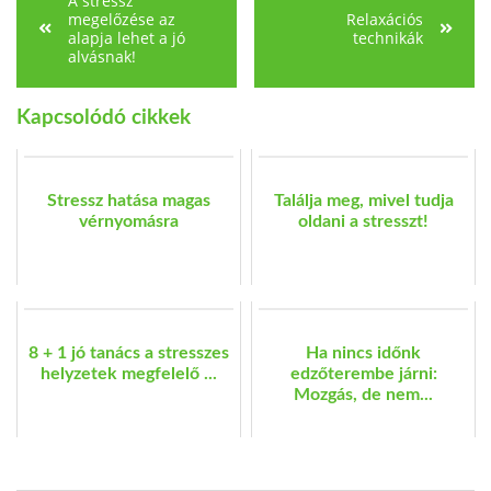
A stressz
megelőzése az
Relaxációs
alapja lehet a jó
technikák
alvásnak!
Kapcsolódó cikkek
Stressz hatása magas
Találja meg, mivel tudja
vérnyomásra
oldani a stresszt!
8 + 1 jó tanács a stresszes
Ha nincs időnk
helyzetek megfelelő ...
edzőterembe járni:
Mozgás, de nem...