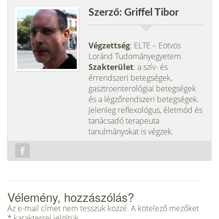
Szerző: Griffel Tibor
Végzettség
: ELTE – Eötvös
Loránd Tudományegyetem.
Szakterület
: a szív- és
érrendszeri betegségek,
gasztroenterológiai betegségek
és a légzőrendszeri betegségek.
Jelenleg reflexológus, életmód és
tanácsadó terapeuta
tanulmányokat is végzek.
Vélemény, hozzászólás?
Az e-mail címet nem tesszük közzé.
A kötelező mezőket
*
karakterrel jelöltük