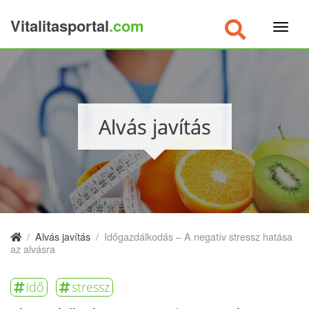
Vitalitasportal
.com
×
Alvás javítás
/
Alvás javítás
/
Időgazdálkodás – A negatív stressz hatása
az alvásra
idő
stressz