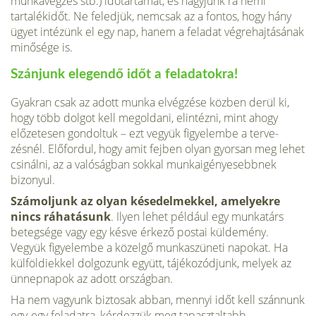
munka­végzés stb.) időtartamát, és hagyjunk rá némi
tartalékidőt. Ne feledjük, nemcsak az a fontos, hogy hány
ügyet intézünk el egy nap, hanem a fel­adat végrehajtásának
minősége is.
Szánjunk elegendő időt a feladatokra!
Gyakran csak az adott munka elvégzése közben derül ki,
hogy több dolgot kell megoldani, elin­tézni, mint ahogy
előzetesen gondoltuk – ezt vegyük figyelembe a terve­
zésnél. Előfordul, hogy amit fejben olyan gyorsan meg lehet
csinálni, az a valóságban sokkal munkaigényesebbnek
bizonyul.
Számoljunk az olyan késedelmekkel, amelyekre
nincs ráhatásunk
. Ilyen lehet például egy munkatárs
betegsége vagy egy késve érkező pos­tai küldemény.
Vegyük figyelembe a közelgő munkaszüneti napokat. Ha
külföldiekkel dolgozunk együtt, tájékozódjunk, melyek az
ünnepnapok az adott országban.
Ha nem vagyunk biztosak abban, mennyi időt kell szánnunk
egy-egy feladatra, kérdezzük meg tapasztaltabb