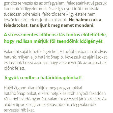
gondos terve­zés és az önfegyelem: feladatainkat végezzük
koncentrált figyelemmel, és az így nyert időt fordítsuk
tudatosan pihenésre, feltöltődésre – így estére nem
leszünk feszültek és jobban alszunk.
Ne halmozzuk a
felada­tokat, tanuljunk meg nemet mondani.
A stresszmentes időbeosztás fontos előfeltétele,
hogy reálisan mérjük föl teendőink időigényét
Valamint saját lehetőségeinket. A továbbiakban arról olvas­
hatunk, milyen a jó határidőnapló. Kövessük az ajánlásokat,
és lássunk hozzá azonnal, hogy visszanyerjük az uralmat az
időnk felett.
Tegyük rendbe a határidőnaplónkat!
Hajói átgondoltan töltjük meg progra­mokkal
határidőnaplónkat, elkerülhet­jük az időhiányból fakadóan
ránk nehezedő nyomást, valamint az ezzel járó stresszt. Az
alábbi tippek segíte­nek kiküszöbölni a leggyakoribb
tervezési hibákat.