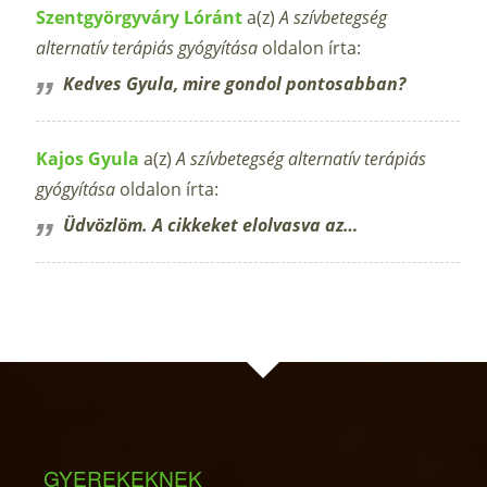
Szentgyörgyváry Lóránt
a(z)
A szívbetegség
alternatív terápiás gyógyítása
oldalon írta:
Kedves Gyula, mire gondol pontosabban?
Kajos Gyula
a(z)
A szívbetegség alternatív terápiás
gyógyítása
oldalon írta:
Üdvözlöm. A cikkeket elolvasva az…
GYEREKEKNEK