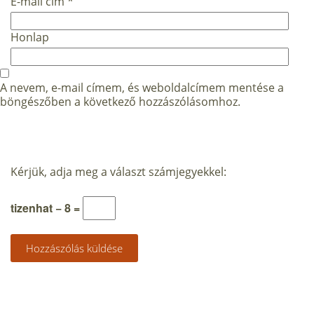
E-mail cím
*
Honlap
A nevem, e-mail címem, és weboldalcímem mentése a
böngészőben a következő hozzászólásomhoz.
Kérjük, adja meg a választ számjegyekkel:
tizenhat − 8 =