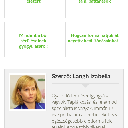
életért
talp, pattanások
Mindent a bőr
Hogyan formálhatjuk át
sérüléseinek
negatív beállítódásainkat...
gyógyulásáról!
Szerző: Langh Izabella
Gyakorló természetgyógyász
vagyok. Táplálkozási és életmód
specialista is vagyok, immár 12
éve próbálom az embereket egy
egészségesebb életforma felé
terelni, egyre több sikerrel.