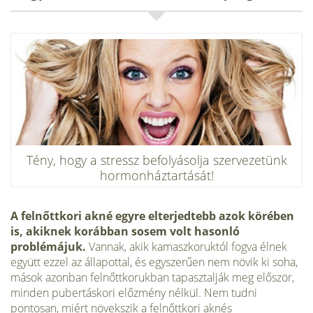
Tény, hogy a stressz befolyásolja szervezetünk
hormonháztartá­sát!
A felnőttkori akné egyre elterjedtebb azok körében
is, akiknek korábban sosem volt hasonló
problémájuk.
Van­nak, akik kamaszkoruktól fogva élnek
együtt ezzel az álla­pottal, és egyszerűen nem növik ki soha,
mások azonban felnőttkorukban tapasztalják meg először,
minden puber­táskori előzmény nélkül. Nem tudni
pontosan, miért növek­szik a felnőttkori aknés