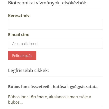
Biotechnikai vívmányok, elsőkézből:
Keresztnév:
E-mail cím:
Legfrissebb cikkek:
Búbos lonc összetevői, hatásai, gyógyászatai…
Búbos lonc története, általános ismertetője A
búbos…