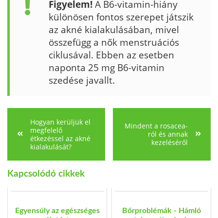
Figyelem!
A B6-vitamin-hiány
különösen fontos szerepet játszik
az akné kialakulásá­ban, mivel
összefügg a nők menstruációs
ciklusával. Ebben az esetben
naponta 25 mg B6-vitamin
szedése javallt.
Hogyan kerüljük el
Mindent a rosacea-
megfelelő
ról és annak
étkezéssel az akné
kezeléséről
kialakulását?
Kapcsolódó cikkek
Egyensúly az egészséges
Bőrproblémák - Hámló