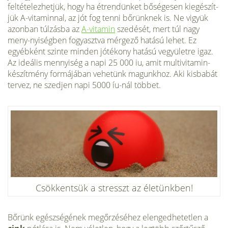
feltételezhetjük, hogy ha étrendünket bőségesen kiegészít­
jük A-vitaminnal, az jót fog tenni bőrünknek is. Ne vigyük
azonban túlzásba az
A-vitamin
szedését, mert túl nagy
meny-nyiségben fogyasztva mérgező hatású lehet. Ez
egyébként szinte minden jótékony hatású vegyületre igaz.
Az ideális mennyiség a napi 25 000 iu, amit multivitamin-
készítmény formájában vehetünk magunkhoz. Aki kisbabát
tervez, ne szedjen napi 5000 íu-nál többet.
Csökkentsük a stresszt az életünkben!
Bőrünk egészségének megőrzéséhez elengedhetetlen a