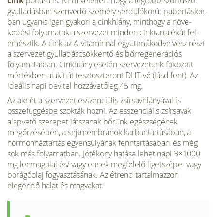
cink
pótlása is. Nem véletlen, hogy a legtöbb szőrtűsző-
gyulladásban szenvedő személy serdülőkorú: pubertáskor­
ban ugyanis igen gyakori a cinkhiány, minthogy a növe­
kedési folyamatok a szervezet minden cinktartalékát fel­
emésztik. A cink az A-vitaminnal együttműködve vesz részt
a szervezet gyulladáscsökkentő és bőrregenerációs
folyama­taiban. Cinkhiány esetén szervezetünk fokozott
mérték­ben alakít át tesztoszteront DHT-vé (lásd fent). Az
ideális napi bevitel hozzávetőleg 45 mg.
Az aknét a szervezet esszenciális zsírsavhiányával is
összefüggésbe szokták hozni. Az esszenciális zsírsavak
alapvető szerepet játszanak bőrünk egészségének
megőrzésében, a sejt­membránok karbantartásában, a
hormonháztartás egyen­súlyának fenntartásában, és még
sok más folyamatban. Jóté­kony hatása lehet napi 3×1000
mg lenmagolaj és/ vagy ennek megfelelő ligetszépe- vagy
borágóolaj fogyasztásának. Az ét­rend tartalmazzon
elegendő halat és magvakat.