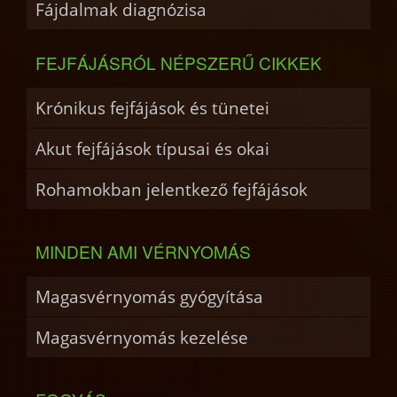
Fájdalmak diagnózisa
FEJFÁJÁSRÓL NÉPSZERŰ CIKKEK
Krónikus fejfájások és tünetei
Akut fejfájások típusai és okai
Rohamokban jelentkező fejfájások
MINDEN AMI VÉRNYOMÁS
Magasvérnyomás gyógyítása
Magasvérnyomás kezelése