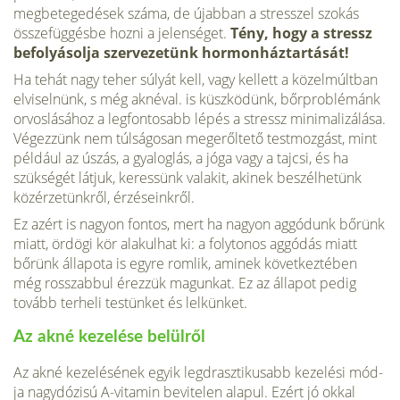
megbetegedések száma, de újabban a stresszel szokás
összefüggésbe hozni a jelenséget.
Tény, hogy a stressz
befolyásolja szervezetünk hormonháztartá­sát!
Ha tehát nagy teher súlyát kell, vagy kellett a közel­múltban
elviselnünk, s még aknéval. is küszködünk, bőr­problémánk
orvoslásához a legfontosabb lépés a stressz minimalizálása.
Végezzünk nem túlságosan megerőltető test­mozgást, mint
például az úszás, a gyaloglás, a jóga vagy a tajcsi, és ha
szükségét látjuk, keressünk valakit, akinek be­szélhetünk
közérzetünkről, érzéseinkről.
Ez azért is nagyon fontos, mert ha nagyon aggódunk bőrünk
miatt, ördögi kör alakulhat ki: a folytonos aggódás miatt
bőrünk állapo­ta is egyre romlik, aminek következtében
még rosszabbul érezzük magunkat. Ez az állapot pedig
tovább terheli testün­ket és lelkünket.
Az akné kezelése belülről
Az akné kezelésének egyik legdrasztikusabb kezelési mód­
ja nagydózisú A-vitamin bevitelen alapul. Ezért jó okkal