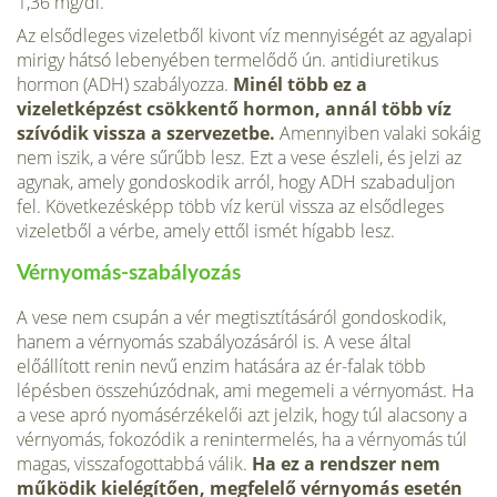
1,36 mg/dl.
Az elsődleges vizeletből kivont víz mennyiségét az agy­alapi
mirigy hátsó lebenyében termelődő ún. antidiuretikus
hormon (ADH) szabályozza.
Minél több ez a
vizeletképzést csökkentő hormon, annál több víz
szívódik vissza a szerve­zetbe.
Amennyiben valaki so­káig
nem iszik, a vére sűrűbb lesz. Ezt a vese észleli, és jelzi az
agynak, amely gondoskodik arról, hogy ADH szabaduljon
fel. Következésképp több víz kerül vissza az elsődleges
vizeletből a vérbe, amely ettől ismét hígabb lesz.
Vérnyomás-szabályozás
A vese nem csupán a vér megtisztításáról gondoskodik,
hanem a vérnyomás szabályozásáról is. A vese által
előállított renin nevű enzim hatására az ér-falak több
lépésben összehúzódnak, ami megemeli a vérnyomást. Ha
a vese apró nyomásérzékelői azt jelzik, hogy túl alacsony a
vérnyomás, fokozódik a renintermelés, ha a vérnyomás túl
magas, visszafogottabbá válik.
Ha ez a rendszer nem
működik kielégítően, megfelelő vérnyomás esetén