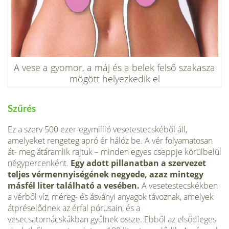
A vese a gyomor, a máj és a belek felső szakasza
mögött helyezkedik el
Szűrés
Ez a szerv 500 ezer-egymillió vesetestecskéből áll,
amelyeket rengeteg apró ér hálóz be. A vér folyamatosan
át- meg átáramlik rajtuk – minden egyes cseppje körülbelül
négypercenként.
Egy adott pillanatban a szervezet
teljes vérmennyiségének negyede, azaz mintegy
másfél liter található a vesében.
A vesetestecskékben
a vérből víz, méreg- és ásványi anyagok távoznak, ame­lyek
átpréselődnek az érfal pórusain, és a
vesecsatornácskákban gyűlnek össze. Ebből az elsődleges