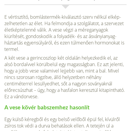
E vértisztító, bomlástermék-kiválasztó szerv nélkül elkép­
zelhetetlen az élet. Ha felmondja a szolgálatot, a szerve­zet
életképtelenné válik. A vese végzi a méreganyagok
kiürítését, gondoskodik a folyadék- és az ásványianyag­
háztartás egyensúlyáról, és ezen túlmenően hormonokat is
termel.
A két vese a gerincoszlop két oldalán helyezkedik el, az
alsó bordaívvel körülbelül egy magasságban. Ez azt jelenti,
hogy a jobb vese valamivel lej­jebb van, mint a bal. Mivel
nincs szorosan rögzítve, álló helyzetben néhány
centiméterrel lesüllyedhet, sőt a nagyon soványaknál
előrecsúszhat – úgy, hogy a hasfalon keresztül kitapintható.
Ez a vándorvese.
A vese kövér babszemhez hasonlít
Egy külső kéregből és egy belső velő­ből épül fel, kívülről
zsíros tok védi a durva behatások ellen. A tetején ül a