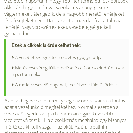
vizeletből naponta mintegy 180 liter termelődik. A pórusok
akkorák, hogy a méreganyagokat és az anyagcsere
végtermékeit átengedik, de a nagyobb méretű fehérjéket
és vérsejteket nem. Ha a vizelet ennek dacára tartalmaz
fehérjét vagy vörösvértesteket, vesebetegségre kell
gyanakodni.
Ezek a cikkek is érdekelhetnek:
A vesebetegségek természetes gyógymódja
Mellékvesekéreg túltermelése és a Conn-szindróma – a
hipertónia okai
A mellékvesevelő-daganat, mellékvese túlműködése
Az elsődleges vizelet mennyisége az orvos számára fontos
adat a vesefunkció megítéléséhez. Normális esetben a
vese az öregedéssel párhu­zamosan egyre kevesebb
vizeletet választ ki. Ha a csökkenés meghalad egy bizonyos
mértéket, ki kell vizsgálni az okát. Az ún. kreatinin-