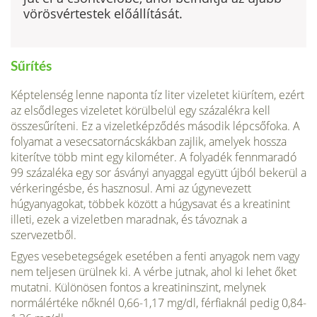
vörösvér­testek előállítását.
Sűrítés
Képtelenség lenne naponta tíz liter vizeletet kiürítem, ezért
az elsődleges vizeletet körülbelül egy százalékra kell
összesűríteni. Ez a vizeletképződés második lépcsőfoka. A
folyamat a vesecsatornácskákban zajlik, amelyek hossza
kiterítve több mint egy kilométer. A folyadék fennmaradó
99 száza­léka egy sor ásványi anyaggal együtt újból bekerül a
vérkeringésbe, és hasz­nosul. Ami az úgynevezett
húgyanyagokat, többek között a húgysavat és a kreatinint
illeti, ezek a vizeletben maradnak, és távoznak a
szervezetből.
Egyes vesebetegségek esetében a fenti anyagok nem vagy
nem teljesen ürülnek ki. A vérbe jutnak, ahol ki lehet őket
mutatni. Különösen fon­tos a kreatininszint, melynek
normálértéke nőknél 0,66-1,17 mg/dl, férfiaknál pedig 0,84-