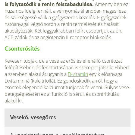
is folytató­dik a renin felszabadulása.
Amennyiben ez
huzamos ideig fennáll, a vérnyomás állandóan magas lesz,
és szükségessé válik a gyógyszeres kezelés. E gyógyszerek
hatóanyagai végső soron a renin termelését és hatását
akadályozzák. Két leggyakrabban felírt csoportjuk az ún.
ACE-gátlók és az angiotenzin II-receptor-blokkolók.
Csonterősítés
Kevesen tudják, de a vese az erős és ellenálló csontozat
felépítésében és fenntartásában is szerepet játszik. Ebben
a szervben alakul át ugyanis a
D-vitamin
egyik előanyaga
D:vitaminná (kalcitriollá). Ez gondoskodik arról, hogy a
csontok elegendő kalciumot tudjanak felvenni. Súlyos vese­
betegség esetén ez a. funkció is sérül, és csontritkulás
alakul ki.
Vesekő, vesegörcs