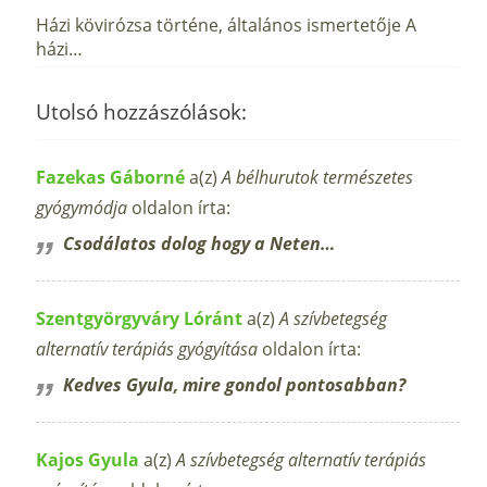
Házi kövirózsa történe, általános ismertetője A
házi…
Utolsó hozzászólások:
Fazekas Gáborné
a(z)
A bélhurutok természetes
gyógymódja
oldalon írta:
Csodálatos dolog hogy a Neten…
Szentgyörgyváry Lóránt
a(z)
A szívbetegség
alternatív terápiás gyógyítása
oldalon írta:
Kedves Gyula, mire gondol pontosabban?
Kajos Gyula
a(z)
A szívbetegség alternatív terápiás