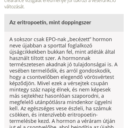
clearance vizs­gálat eredménye jól tükrözi a vesefunkció
változását.
Az eritropoetín, mint doppingszer
A sokszor csak EPO-nak „becézett” hormon
neve újabban a sporttal foglalkozó
újságcikkekben bukkan fel, mint atléták által
használt tiltott szer. A hormonnak
természetesen akadnak jó tulajdonságai is. A
vesében termelődik, és arról gondoskodik,
hogy a csontvelőben elegendő vörös­vértest
képződjön. Mivel ezek a vérsejtek csupán
mintegy száz napig élnek, és nem képesek
más sejtekhez hasonlóan szaporodni, a
megfelelő utánpótlásra mindenkor ügyelni
kell. Az egészséges vese észleli, ha szá­muk
csökken, és intenzívebb eritropoetin-
termelésbe kezd. A hormon a véráram útján
jut el a csontvelőbe, ahol beindítja az újabb