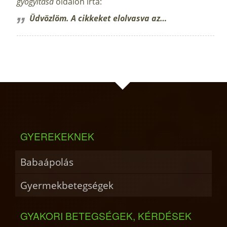
gyógyítása
oldalon írta:
Üdvözlöm. A cikkeket elolvasva az…
GYEREKEKNEK
Babaápolás
Gyermekbetegségek
GYAKORI BETEGSÉGEK, KÉRDÉSEK