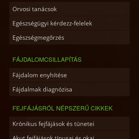
Orvosi tanácsok
Egészségügyi kérdezz-felelek
Egészségmegőrzés
FÁJDALOMCSILLAPÍTÁS
Fájdalom enyhítése
Fájdalmak diagnózisa
FEJFÁJÁSRÓL NÉPSZERŰ CIKKEK
Krónikus fejfájások és tünetei
Akut fejfájások típusai és okai