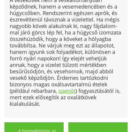
A vesekövek nem a veseállományban
képződnek, ha­nem a vesemedencében és a
húgycsőben. Rendszerint egészen aprók, és
észrevétlenül távoznak a vizelettel. Ha mégis
nagyobb kövek alakulnak ki, nagy fájdalom­
mal járó görcs lép fel, ha a húgycső izomzata
össze­húzódik, hogy a köveket a hólyagba
továbbítsa. Ne vár­juk meg ezt az állapotot,
hanem igyunk sok folyadékot, különösen a
forró nyári napokon! így elejét vehetjük
annak, hogy a vizelet túlzott mértékben
besűrűsödjön, és vesehomok, majd abból
vesekő képződjön. Érdemes tartózkodni
bizonyos magas oxálsavtartalmú ételek
(például rebarbara,
spenót
) fogyasztásától is,
mert ezek elősegítik az oxalátkövek
kialakulását.
A hasnyálmirigy, az