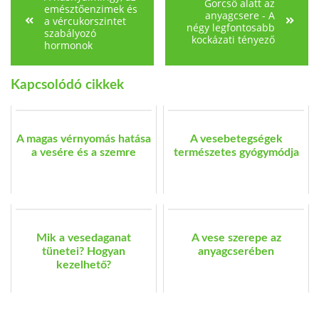
Gorcső alatt az
emésztőenzimek és
anyagcsere - A
a vércukorszintet
négy legfontosabb
szabályozó
kockázati tényező
hormonok
Kapcsolódó cikkek
A magas vérnyomás hatása
A vesebetegségek
a vesére és a szemre
természetes gyógymódja
Mik a vesedaganat
A vese szerepe az
tünetei? Hogyan
anyagcserében
kezelhető?