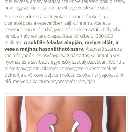
mellékvese, amely feladatait tekintve teljesen önálló szerv,
neve egysze­rűen csupán az elhelyezkedésére utal.
A vese mindenki által leginkább ismert funkciója, a
vizeletképzés a vesevelőben zajlik. Innen a vizelet a
vesemedencén és a húgyvezetéken keresztül a hólyagba
kerül, amelynek tárolókapacitása körülbelül 300-500
milliliter.
A sokféle feladat alapján, melyet ellát, a
vese a májhoz hasonlítható szerv.
Alapvető szerepe
van a folyadék- és ásványianyag-háztartás, valamint a vér­
nyomás és a sav-bázis egyensúly szabályozásában. Kiüríti a
méreganyago­kat, valamint az anyagcsere végtermékeit,
beindítja a vörösvérsejt-termelést, és olyan anyagokat állít
elő, melyek a kalcium-anyagcserét irányítják.