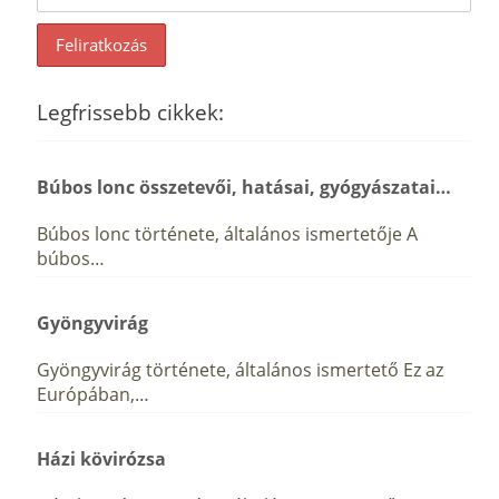
Legfrissebb cikkek:
Búbos lonc összetevői, hatásai, gyógyászatai…
Búbos lonc története, általános ismertetője A
búbos…
Gyöngyvirág
Gyöngyvirág története, általános ismertető Ez az
Európában,…
Házi kövirózsa