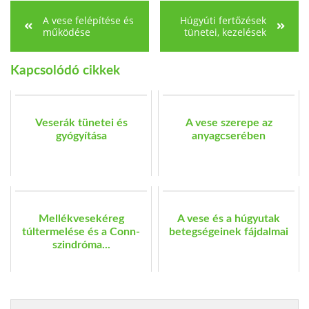
A vese felépítése és
Húgyúti fertőzések
működése
tünetei, kezelések
Kapcsolódó cikkek
Veserák tünetei és
A vese szerepe az
gyógyítása
anyagcserében
Mellékvesekéreg
A vese és a húgyutak
túltermelése és a Conn-
betegségeinek fájdalmai
szindróma...