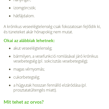
izomgörcsök;
hátfájdalom.
A krónikus veseelégtelenség csak fokoza­tosan fejlődik ki,
és tüneteket akár hóna­pokig nem mutat.
Okai az alábbiak lehet­nek:
akut veseelégtelenség;
bármilyen, a vesefunkció romlásával já­ró krónikus
vesebetegség (pl. sokcisztás vesebetegség);
magas vérnyomás;
cukorbetegség;
a húgyutak hosszan fennálló elzáródása (pl.
prosztatatúltengés miatt).
Mit tehet az orvos?