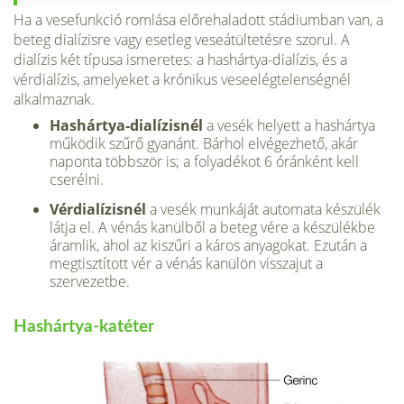
Ha a vesefunkció romlása előrehaladott stádiumban van, a
beteg dialízisre vagy esetleg veseátültetésre szorul. A
dialízis két típusa ismeretes: a hashártya-dialízis, és a
vérdialízis, amelyeket a krónikus veseelég­telenségnél
alkalmaznak.
Hashártya-dialízisnél
a vesék helyett a hashártya
működik szűrő gyanánt. Bár­hol elvégezhető, akár
naponta többször is; a folyadékot 6 óránként kell
cserélni.
Vérdialízisnél
a vesék munkáját automa­ta készülék
látja el. A vénás kanülből a beteg vére a készülékbe
áramlik, ahol az kiszűri a káros anyagokat. Ezután a
meg­tisztított vér a vénás kanülön visszajut a
szervezetbe.
Hashártya-katéter