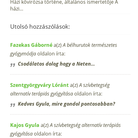
Házi kövirózsa történe, általános ismertetője A
házi…
Utolsó hozzászólások:
Fazekas Gáborné
a(z)
A bélhurutok természetes
gyógymódja
oldalon írta:
Csodálatos dolog hogy a Neten…
Szentgyörgyváry Lóránt
a(z)
A szívbetegség
alternatív terápiás gyógyítása
oldalon írta:
Kedves Gyula, mire gondol pontosabban?
Kajos Gyula
a(z)
A szívbetegség alternatív terápiás
gyógyítása
oldalon írta: