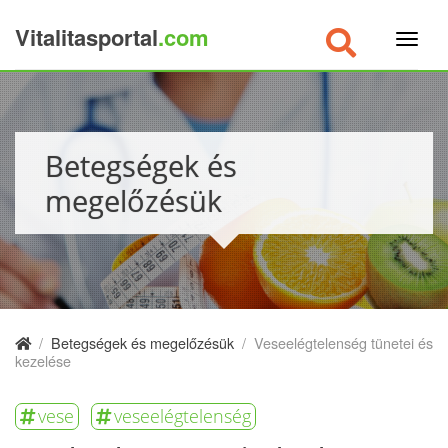
Vitalitasportal
.com
×
Betegségek és
megelőzésük
/
Betegségek és megelőzésük
/
Veseelégtelenség tünetei és
kezelése
vese
veseelégtelenség