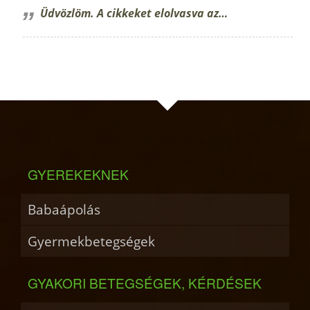
Üdvözlöm. A cikkeket elolvasva az…
GYEREKEKNEK
Babaápolás
Gyermekbetegségek
GYAKORI BETEGSÉGEK, KÉRDÉSEK