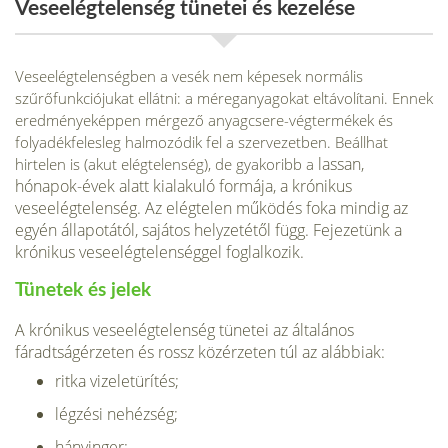
Veseelégtelenség tünetei és kezelése
Veseelégtelenségben a vesék nem képesek nor­mális
szűrőfunkciójukat ellátni: a méreganya­gokat eltávolítani. Ennek
eredményeképpen mérgező anyagcsere-végtermékek és
folyadék­felesleg halmozódik fel a szervezetben. Beállhat
lassan,
hirtelen is (akut elégtelenség), de gyakoribb a
hónapok-évek alatt kialakuló formája, a krónikus
veseelégtelenség. Az elégtelen műkö­dés foka mindig az
egyén állapotától, sajátos helyzetétől függ. Fejezetünk a
krónikus veseelégtelenséggel fog­lalkozik.
Tünetek és jelek
A krónikus veseelégtelenség tünetei az általános
fáradtságérzeten és rossz közérzeten túl az alábbiak:
ritka vizeletürítés;
légzési nehézség;
hányinger;