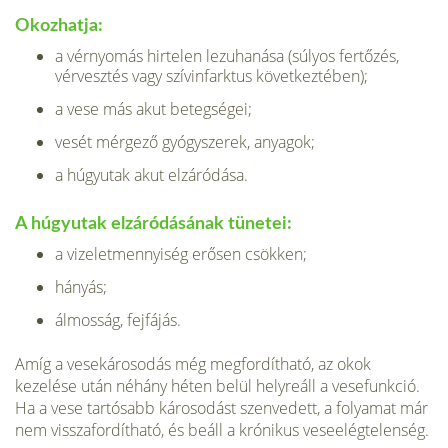
Okozhatja:
a vérnyomás hirtelen lezuhanása (súlyos fertőzés,
vérvesztés vagy szívinfarktus következtében);
a vese más akut betegségei;
vesét mérgező gyógyszerek, anya­gok;
a húgyutak akut elzáródása.
A húgyutak elzáródásának tünetei:
a vizeletmennyiség erősen csökken;
hányás;
álmosság, fejfájás.
Amíg a vesekárosodás még megfordít­ható, az okok
kezelése után néhány héten belül helyreáll a vesefunkció.
Ha a vese tartósabb károsodást szenvedett, a folyamat már
nem visszafordítható, és beáll a krónikus veseelégtelenség.