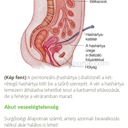
(Kép fent)
A peritoneális (hashártya-) dialízisnél a két­
rétegű hashártya tölti be a szűrő szerepét. A vér a hashártya
lemezein áthaladva lehető­vé teszi a karbamid eltávozását,
de a fehérje a véráramban marad.
Akut veseelégtelenség
Sürgősségi állapotnak számít, amely azonnali beavatkozás
nélkül akár halálos is lehet!