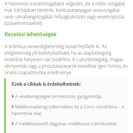
A háziorvos vizeletvizsgálatot végeztet, de a többi vizsgálat
már kórházban történik: kontrasztanyagos vesevizsgálat,
vese-ult­rahangvizsgálat, hólyagtükrözés vagy vesebiopszia
(szövetmintavétel).
Kezelési lehetőségek
A krónikus veseelégtelenség lassan fejlődik ki. Az
elégtelenség jól befolyásolható, ha az alapbetegség
kezelése helyesen van beállítva. A cukorbetegség, magas
vérnyomás vagy a prosztatazavarok kezelése igen fon­tos, és
orvosi csapatmunka eredménye.
Ezek a cikkek is érdekelhetnek:
A vesebetegségek természetes gyógymódja
Mellékvesekéreg túltermelése és a Conn-szindróma – a
hipertónia okai
A mellékvesevelő-daganat, mellékvese túlműködése