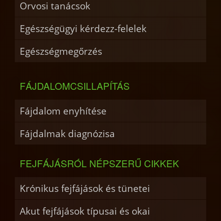
Orvosi tanácsok
Egészségügyi kérdezz-felelek
Egészségmegőrzés
FÁJDALOMCSILLAPÍTÁS
Fájdalom enyhítése
Fájdalmak diagnózisa
FEJFÁJÁSRÓL NÉPSZERŰ CIKKEK
Krónikus fejfájások és tünetei
Akut fejfájások típusai és okai