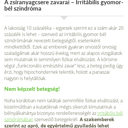
A zsíranyagcsere zavarai – Irritábilis gyomor-
bél szindróma
A lakosság 10 százaléka – egyesek szerint ez a szám akár 20
százalék is lehet – szenved az irritábilis gyomor-bél
szindrómának nevezett beteg­ségtől, esetenként
mindkettőtől. Ezek az emberek gyakran orvostól orvosig
szaladgálnak akár hosszú évekig, mert az alapos vizsgálatok
sem mutatnak ki semmilyen fizikai elváltozást. A kórisme
végül „funkcionális emésztési zavar” lesz, a beteg pedig úgy
érzi, hogy hipochondernek tekintik, holott a panaszai
nagyon is helytállóak.
Nem képzelt betegség!
Noha korábban nem találtak semmiféle fizikai elváltozást, a
közelmúlt­ban a kutatóknak mégis sikerült kimutatniuk a
bélnyálkahártya bizonyos rendellenességét az
irritábilis bél
szindrómában
szenvedő betegeknél.
A szakemberek
szerint az apró, de egyértelmű gyulladás lehet