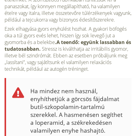
panaszo­kat, így könnyen megállapítható, ha valamilyen
ételre vagy italra, illetve összetevőre túlérzékenyek vagyunk,
például a tejcukorra vagy bizonyos édesítőszerekre.
Ezek elhagyása gyors enyhülést hozhat. A gyakori böfögés
oka a túl gyors evés lehet, hiszen így sok levegő jut a
gyomorba és a belekbe
.A teendő: együnk lassabban és
tudatosabban.
Stressz is kiválthatja az irritábilis gyomor,
illetve bél szindrómát. Ebben az esetben próbáljunk meg
„lassítani”, vagy sajátítsunk el valamilyen relaxációs
technikát, például az autogén tréninget.
Ha mindez nem használ,
enyhíthetjük a görcsös fájdalmat
butil-szkopolamin-tartalmú
szerekkel. A hasmenésen segíthet
a loperamid, a székrekedésen
valamilyen enyhe hashajtó.