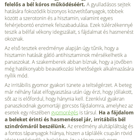
felelős a bél kóros működéséért.
A gyulladásos sejtek
hatására fokozódik bizo­nyos közvetítőanyagok, többek
között a szerotonin és a hisztamin, vala­mint egyes
fehérjebontó enzimek felszabadulása. Ezek túlérzékennyé
teszik a bélfal vékony idegszálait, s fájdalmat és hasmenést
okoznak.
Az első tesztek eredménye alapján úgy tűnik, hogy a
hisztamin hatá­sát gátló antihisztaminok mérsékelhetik a
panaszokat. A szakemberek abban bíznak, hogy a jövőben
még hatékonyabb beavatkozási lehetősé­gek alkalmazására
nyílik mód.
Az irritábilis gyomor gyakori tünete a teltségérzet. A beteg
már néhány falat elfogyasztása után úgy érzi, hogy jóllakott,
sőt az is előfordul, hogy hánynia kell. Ezenkívül gyakran
panaszkodnak gyomortáji görcsös fájda­lomra, amelyhez az
esetek egy részében
gyomorégés
is társul.
Ha a fájda­lom
a beleket érinti és hasmenéssel jár, irritábilis bél
szindrómáról beszé­lünk.
Az eredmény alultápláltság és
a fontos tápanyagok hiánya, hiszen a táplálék csupán rövid