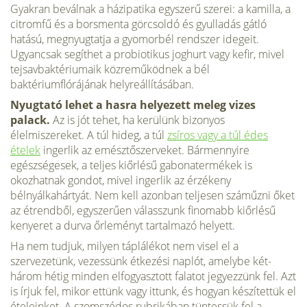
Gyakran beválnak a házipatika egyszerű szerei: a kamilla, a
citromfű és a borsmenta görcsoldó és gyulladás gátló
hatású, megnyugtatja a gyomor­bél rendszer idegeit.
Ugyancsak segíthet a probiotikus joghurt vagy kefir, mivel
tejsavbaktériumaik közreműködnek a bél
baktériumflórájának helyreállításában.
Nyugtató lehet a hasra helyezett meleg vizes
palack.
Az is jót tehet, ha kerülünk bizonyos
élelmiszereket. A túl hideg, a túl
zsíros vagy a túl édes
ételek
ingerlik az emésztőszerveket. Bármennyire
egészségesek, a teljes kiőrlésű gabonatermékek is
okozhatnak gondot, mivel ingerlik az érzékeny
bélnyálkahártyát. Nem kell azonban teljesen száműzni őket
az étrendből, egyszerűen válasszunk finomabb kiőrlésű
kenyeret a durva őrleményt tartalmazó helyett.
Ha nem tudjuk, milyen táplálékot nem visel el a
szervezetünk, vezessünk étkezési naplót, amelybe két-
három hétig minden elfogyasztott falatot jegyezzünk fel. Azt
is írjuk fel, mikor ettünk vagy ittunk, és hogyan készí­tettük el
ételeinket. A szomszédos rubrikában tüntessük fel a