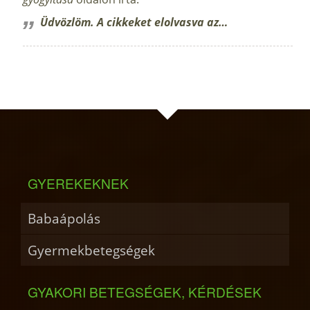
Üdvözlöm. A cikkeket elolvasva az…
GYEREKEKNEK
Babaápolás
Gyermekbetegségek
GYAKORI BETEGSÉGEK, KÉRDÉSEK