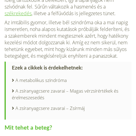
ideig tartózkodik a belekben, így a tápanyagok nem
szívódnak fel. Sűrűn váltakozik a hasmenés és a
székrekedés
, illetve a fel­fúvódás is jellegzetes tünet.
Az imtábilis gyomor, illetve bél szindróma oka a mai napig
ismeretlen, noha alapos kutatások próbálják felderíteni, és
a szakemberek mindent megtesznek azért, hogy hatékony
kezelési módot dolgozzanak ki. Amíg ez nem sikerül, nem
tehetünk egyebet, mint hogy kizárunk minden más súlyos
betegséget, és megkíséreljük enyhíteni a panaszokat.
Ezek a cikkek is érdekelhetnek:
A metabolikus szindróma
A zsíranyagcsere zavarai – Magas vérzsírértékek és
érelmeszesedés
A zsíranyagcsere zavarai – Zsírmáj
Mit tehet a beteg?