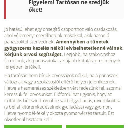
Figyelem! Tartósan ne szed­jük
őket!
Jó hatású lehet egy önsegítő csoporthoz való csatlakozás,
ahol véleményt cserélhetünk másokkal, akik hasonló
panaszoktól szenvednek
. Amennyiben a tünetek
gyógyszeres kezelés nélkül elviselhetetlenné vál­nak,
kérjünk orvosi segítséget.
Legjobb, ha szakorvoshoz
fordulunk, aki panaszainkat az újabb kutatási eredmények
fényében értékeli.
Ha tartósan nem bírjuk orvosságok nélkül, ha a panaszok
változnak vagy a szokásostól eltérő helyen jelentkeznek,
illetve a hasmenéses székletben vért fedezünk fel, azonnal
keressük fel orvosunkat. Előfordulhat ugyanis, hogy az
irritábilis bél szindrómához vakbélgyulladás, divertikulitisz
(a bélfal kitüremkedéseinek gyulladása) vagy gyomor-,
illetve nyombél-fekély okozta gyomorvérzés társult. Ezt
okvetlenül tisztázni kell!