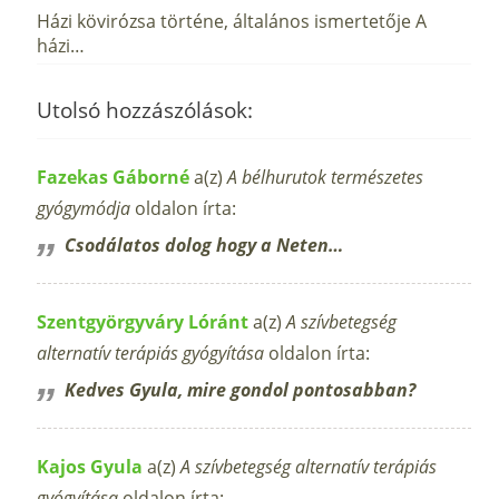
Házi kövirózsa történe, általános ismertetője A
házi…
Utolsó hozzászólások:
Fazekas Gáborné
a(z)
A bélhurutok természetes
gyógymódja
oldalon írta:
Csodálatos dolog hogy a Neten…
Szentgyörgyváry Lóránt
a(z)
A szívbetegség
alternatív terápiás gyógyítása
oldalon írta:
Kedves Gyula, mire gondol pontosabban?
Kajos Gyula
a(z)
A szívbetegség alternatív terápiás
gyógyítása
oldalon írta: