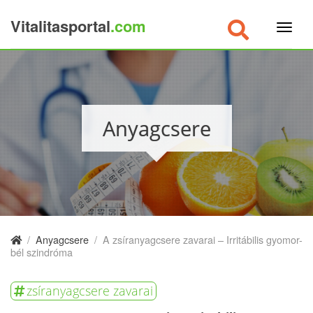
Vitalitasportal
.com
×
Anyagcsere
/
Anyagcsere
/
A zsíranyagcsere zavarai – Irritábilis gyomor-
bél szindróma
zsíranyagcsere zavarai