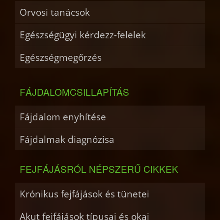
Orvosi tanácsok
Egészségügyi kérdezz-felelek
Egészségmegőrzés
FÁJDALOMCSILLAPÍTÁS
Fájdalom enyhítése
Fájdalmak diagnózisa
FEJFÁJÁSRÓL NÉPSZERŰ CIKKEK
Krónikus fejfájások és tünetei
Akut fejfájások típusai és okai