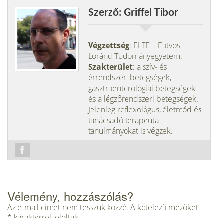
Szerző: Griffel Tibor
Végzettség
: ELTE – Eötvös
Loránd Tudományegyetem.
Szakterület
: a szív- és
érrendszeri betegségek,
gasztroenterológiai betegségek
és a légzőrendszeri betegségek.
Jelenleg reflexológus, életmód és
tanácsadó terapeuta
tanulmányokat is végzek.
Vélemény, hozzászólás?
Az e-mail címet nem tesszük közzé.
A kötelező mezőket
*
karakterrel jelöltük