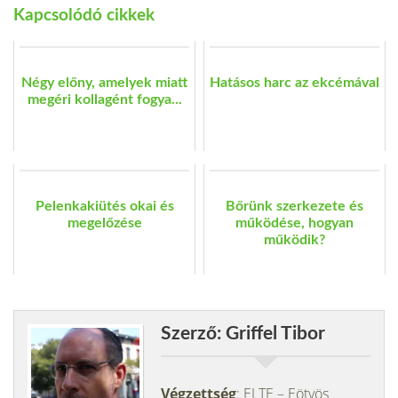
Kapcsolódó cikkek
Négy előny, amelyek miatt
Hatásos harc az ekcémával
megéri kollagént fogya...
Pelenkakiütés okai és
Bőrünk szerkezete és
megelőzése
működése, hogyan
működik?
Szerző: Griffel Tibor
Végzettség
: ELTE – Eötvös