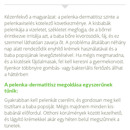
Kézenfekvő a magyarázat: a pelenka-dermati­tisz szinte a
pelenkaviselés kötelező következ­ménye. A kisbabák
pelenkája a vizeletet, szék­letet megfogja, de a bőrrel
érintkezve irritálja azt, a baba bőre kivörösödik, fáj, és ez
szemmel láthatóan zavarja őt. A probléma általában néhány
nap alatt rendeződik enyhítő krémek használatával és a
baba popsijának levegőztetésével. Ha mégis megmaradna,
és a kiütések fájdalma­sak, fel kell keresni a gyermekorvost.
Ilyenkor többnyire gombás- vagy bakteriális fertőzés áll­hat
a háttérben
A pelenka-dermatitisz megoldása egysze­rűnek
tűnik:
Gyakrabban kell pelenkát cserélni, és gondosan meg kell
tisztítani a baba popsiját. Mégis majdnem minden kis­
babánál előfordul. Otthoni körülmények között kezelhető,
és lágyító krémekkel akár egy héten belül megszűnnek a
tünetek.