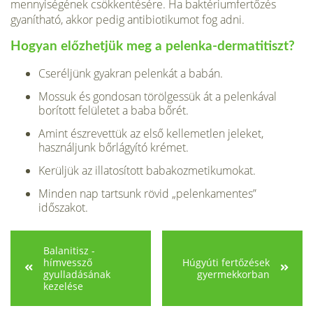
mennyiségének csökkentésére. Ha bakté­riumfertőzés
gyanítható, akkor pedig anti­biotikumot fog adni.
Hogyan előzhetjük meg a pelenka-dermatitiszt?
Cseréljünk gyakran pelenkát a babán.
Mossuk és gondosan törölgessük át a pelenkával
borított felületet a baba bőrét.
Amint észrevettük az első kellemetlen jeleket,
használjunk bőrlágyító krémet.
Kerüljük az illatosított babakozmeti­kumokat.
Minden nap tartsunk rövid „pelenka­mentes”
időszakot.
Balanitisz -
hímvessző
Húgyúti fertőzések
gyulladásának
gyermekkorban
kezelése