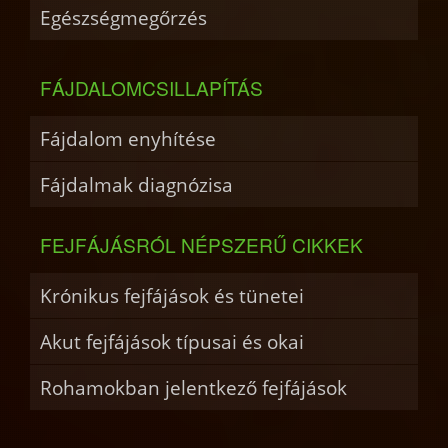
Egészségmegőrzés
FÁJDALOMCSILLAPÍTÁS
Fájdalom enyhítése
Fájdalmak diagnózisa
FEJFÁJÁSRÓL NÉPSZERŰ CIKKEK
Krónikus fejfájások és tünetei
Akut fejfájások típusai és okai
Rohamokban jelentkező fejfájások