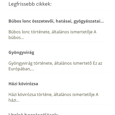
Legfrissebb cikkek:
Búbos lonc összetevői, hatásai, gyógyászatai…
Búbos lonc története, általános ismertetője A
búbos…
Gyöngyvirág
Gyöngyvirág története, általános ismertető Ez az
Európában,…
Házi kövirózsa
Házi kövirózsa történe, általános ismertetője A
házi…
Utolsó hozzászólások: