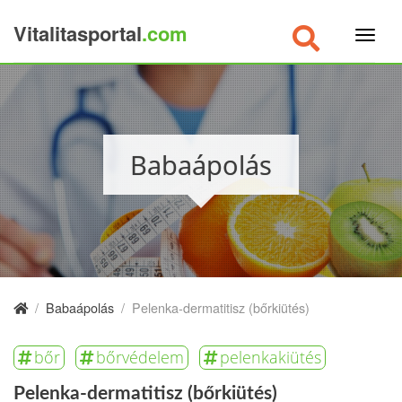
Vitalitasportal
.com
×
Babaápolás
/
Babaápolás
/
Pelenka-dermatitisz (bőrkiütés)
bőr
bőrvédelem
pelenkakiütés
Pelenka-dermatitisz (bőrkiütés)