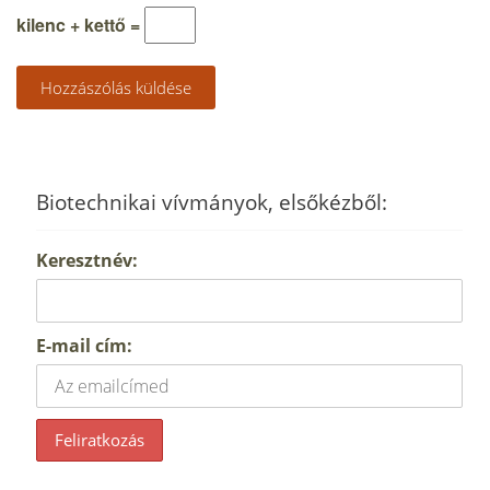
kilenc + kettő =
Biotechnikai vívmányok, elsőkézből:
Keresztnév:
E-mail cím: