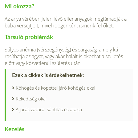
Mi okozza?
Az anya vérében jelen lé­vő ellenanyagok megtámadják a
baba vérsejtjeit, mivel idegenként ismerik fel őket.
Társuló problémák
Súlyos anémia (vérszegénység) és sárgaság, amely ká­
rosíthatja az agyat, vagy akár halált is okozhat a születés
előtt vagy közvetlenül születés után.
Ezek a cikkek is érdekelhetnek:
Köhögés és köpettel járó köhögés okai
Rekedtség okai
A járás zavara: sántítás és ataxia
Kezelés