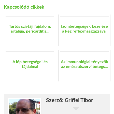
Kapcsolódó cikkek
Tartós szívtáji fájdalom:
Izombetegségek kezelése
artalgia, pericarditis...
a kéz reflexmasszázsával
A lép betegségei és
Az immunológiai tényezők
fájdalmai
az emésztőszervi betegs...
Szerző: Griffel Tibor