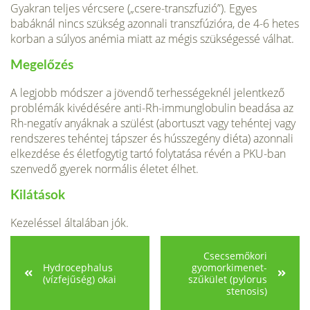
Gyakran teljes vércsere („csere-transzfuzió”). Egyes
babáknál nincs szük­ség azonnali transzfúzióra, de 4-6 hetes
korban a súlyos anémia miatt az mégis szükségessé válhat.
Megelőzés
A legjobb módszer a jövendő terhességeknél je­lentkező
problémák kivédésére anti-Rh-immunglobulin beadása az
Rh-negatív anyáknak a szülést (abortuszt vagy tehéntej vagy
rendsze­res tehéntej tápszer és hússzegény diéta) azonnali
elkezdése és életfogytig tartó folytatása révén a PKU-ban
szenvedő gyerek normális életet élhet.
Kilátások
Kezeléssel általában jók.
Csecsemőkori
Hydrocephalus
gyomorkimenet-
(vízfejűség) okai
szűkület (pylorus
stenosis)