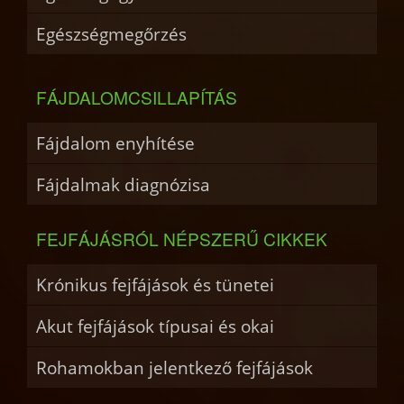
Egészségmegőrzés
FÁJDALOMCSILLAPÍTÁS
Fájdalom enyhítése
Fájdalmak diagnózisa
FEJFÁJÁSRÓL NÉPSZERŰ CIKKEK
Krónikus fejfájások és tünetei
Akut fejfájások típusai és okai
Rohamokban jelentkező fejfájások