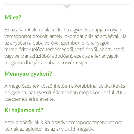
Mi ez?
Ez az állapot akkor alakul ki, ha a gyerek az apjától olyan
vércsoportot örökölt, amely inkompatibilis az anyáé­val. Ha
az anyában a baba vérével szem­ben ellenanyagok
termelődtek (előző ter­hességből, vetélésből, abortuszból
vagy vértranszfúzióból adódóan), ezek az el­lenanyagok
megtámadhatják a baba vö­rösvértestjeit.
Mennyire gyakori?
A megelőzésnek kö­szönhetően a korábbinál sokkal kevés­
bé gyakori, az Egyesült Államokban mégis körülbelül 7000
csecsemőt érint évente.
Ki hajlamos rá?
Azok a babák, akik Rh-pozitív vércsoportantigéneket örö­
kölnek az apjuktól, és az anyjuk Rh-negatív.