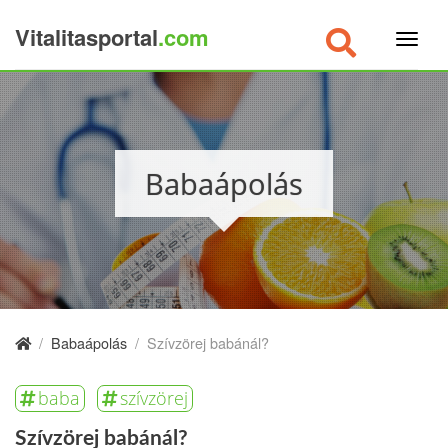
Vitalitasportal
.com
×
Babaápolás
/
Babaápolás
/
Szívzörej babánál?
baba
szívzörej
Szívzörej babánál?