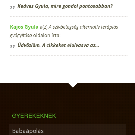
Kedves Gyula, mire gondol pontosabban?
Kajos Gyula
a(z)
A szívbetegség alternatív terápiás
gyógyítása
oldalon írta:
Üdvözlöm. A cikkeket elolvasva az…
GYEREKEKNEK
Babaápolás