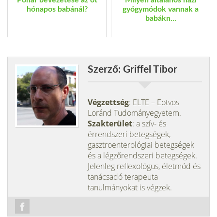
Pohár bevezetése az öt
Milyen általános házi
hónapos babánál?
gyógymódok vannak a
babákn...
Szerző: Griffel Tibor
Végzettség
: ELTE – Eötvös
Loránd Tudományegyetem.
Szakterület
: a szív- és
érrendszeri betegségek,
gasztroenterológiai betegségek
és a légzőrendszeri betegségek.
Jelenleg reflexológus, életmód és
tanácsadó terapeuta
tanulmányokat is végzek.