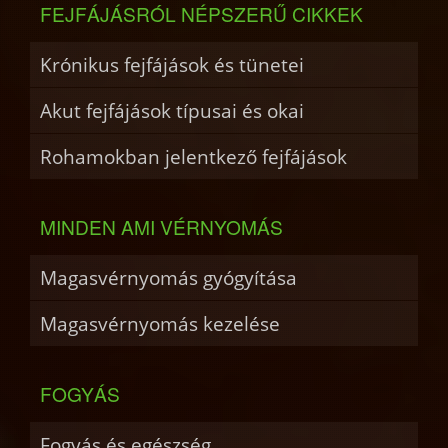
FEJFÁJÁSRÓL NÉPSZERŰ CIKKEK
Krónikus fejfájások és tünetei
Akut fejfájások típusai és okai
Rohamokban jelentkező fejfájások
MINDEN AMI VÉRNYOMÁS
Magasvérnyomás gyógyítása
Magasvérnyomás kezelése
FOGYÁS
Fogyás és egészség