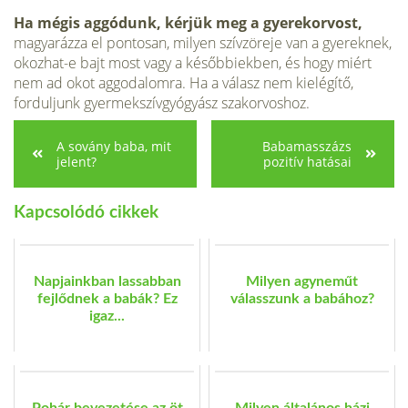
Ha mégis aggódunk, kérjük meg a gyerekorvost,
magyarázza el pontosan, mi­lyen szívzöreje van a gyereknek,
okozhat-e bajt most vagy a későbbiekben, és hogy miért
nem ad okot aggodalomra. Ha a válasz nem kielégítő,
forduljunk gyer­mekszívgyógyász szakorvoshoz.
A sovány baba, mit
Babamasszázs
jelent?
pozitív hatásai
Kapcsolódó cikkek
Napjainkban lassabban
Milyen agyneműt
fejlődnek a babák? Ez
válasszunk a babához?
igaz...