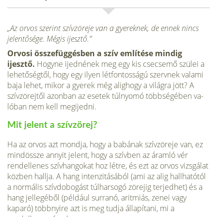
„Az orvos szerint szívzöreje van a gyereknek, de ennek nincs
jelentősége. Mégis ijesztő.”
Orvosi összefüggésben a szív említése mindig
ijesztő.
Hogyne ijednének meg egy kis csecsemő szülei a
lehetőségtől, hogy egy ilyen létfontosságú szervnek va­lami
baja lehet, mikor a gyerek még alig­hogy a világra jött? A
szívzörejtől azon­ban az esetek túlnyomó többségében va­
lóban nem kell megijedni.
Mit jelent a szívzörej?
Ha az orvos azt mondja, hogy a ba­bának szívzöreje van, ez
mindössze annyit jelent, hogy a szívben az áramló vér
rendellenes szívhangokat hoz létre, és ezt az orvos vizsgálat
közben hallja. A hang intenzitásából (ami az alig hallhatótól
a normális szívdobogást túlharsogó zörejig terjedhet) és a
hang jellegéből (például surranó, aritmiás, zenei vagy
kaparó) többnyire azt is meg tudja állapítani, mi a