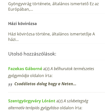
Gyöngyvirág története, általános ismertető Ez az
Európában,…
Házi kövirózsa
Házi kövirózsa történe, általános ismertetője A
házi…
Utolsó hozzászólások:
Fazekas Gáborné
a(z)
A bélhurutok természetes
gyógymódja
oldalon írta:
Csodálatos dolog hogy a Neten…
Szentgyörgyváry Lóránt
a(z)
A szívbetegség
alternatív terápiás gyógyítása
oldalon írta: