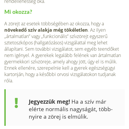
rendellenesség oka.
Mi okozza?
A zörejt az esetek többségében az okozza, hogy a
növekedő szív alakja még tökéletlen
. Az ilyen
„ártalmatlan” vagy „funkcionális” szívzörejt egyszerű
sztetoszkópos (hallgatózásos) vizsgálattal meg lehet
állapítani. Sem további vizs­gálatot, sem egyéb teendőket
nem igé­nyel. A gyerekek legalább felének van ártalmatlan
gyermekkori szívzöreje, amely ahogy jött, úgy el is múlik.
Ennek ellenére, szerepelnie kell a gyerek egész­ségügyi
kartonján, hogy a későbbi or­vosi vizsgálatokon tudjanak
róla.
Jegyezzük meg!
Ha a szív már
elérte normális nagyságát, több­
nyire a zörej is elmúlik.