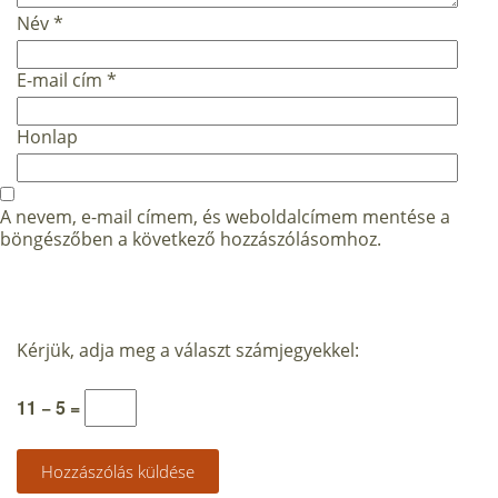
Név
*
E-mail cím
*
Honlap
A nevem, e-mail címem, és weboldalcímem mentése a
böngészőben a következő hozzászólásomhoz.
Kérjük, adja meg a választ számjegyekkel:
11 − 5 =