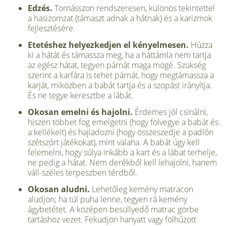
Edzés.
Tornásszon rendszeresen, külö­nös tekintettel
a hasizomzat (támaszt ad­nak a hátnak) és a karizmok
fejlesztésére.
Etetéshez helyezkedjen el kényelme­sen.
Húzza
ki a hátát és támassza meg, ha a háttámla nem tartja
az egész hátat, tegyen párnát maga mögé. Szükség
sze­rint a karfára is tehet párnát, hogy meg­támassza a
karját, miközben a babát tart­ja és a szopást irányítja.
És ne tegye ke­resztbe a lábát.
Okosan emelni és hajolni.
Érdemes jól csinálni,
hiszen többet fog emelgetni (hogy fölvegye a babát és
a kellékeit) és hajladozni (hogy összeszedje a padlón
szétszórt játékokat), mint valaha. A babát úgy kell
felemelni, hogy súlya inkább a kart és a lábat terhelje,
ne pedig a hátat. Nem derékból kell lehajolni, hanem
váll-széles terpeszben térdből.
Okosan aludni.
Lehetőleg kemény matracon
aludjon; ha túl puha lenne, tegyen rá kemény
ágybetétet. A középen besüllyedő matrac görbe
tartáshoz vezet. Feküdjön hanyatt vagy fölhúzott