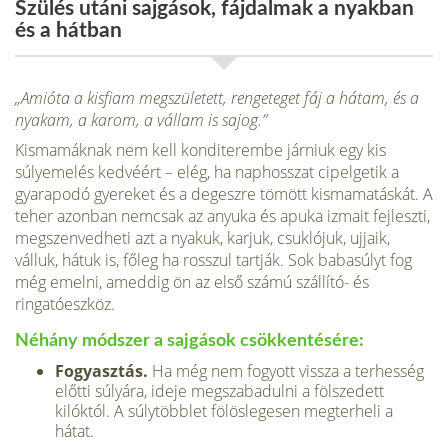
Szülés utáni sajgások, fájdalmak a nyakban
és a hátban
„Amióta a kisfiam megszületett, rengeteget fáj a hátam, és a
nyakam, a karom, a vállam is sajog.”
Kismamáknak nem kell konditerembe járniuk egy kis
súlyemelés kedvéért – elég, ha naphosszat cipelgetik a
gyarapodó gye­reket és a degeszre tömött kismamatáskát. A
teher azonban nemcsak az anyuka és apuka izmait fejleszti,
megszenvedheti azt a nyakuk, karjuk, csuklójuk, ujjaik,
válluk, hátuk is, főleg ha rosszul tartják. Sok babasúlyt fog
még emelni, ameddig ön az első számú szállító- és
ringatóeszköz.
Néhány módszer a sajgások csökkentésére:
Fogyasztás.
Ha még nem fogyott vissza a terhesség
előtti súlyára, ideje megsza­badulni a fölszedett
kilóktól. A súly­többlet fölöslegesen megterheli a
hátat.