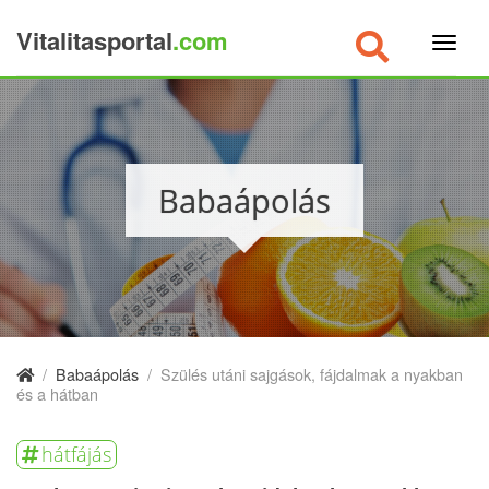
Vitalitasportal
.com
×
Babaápolás
/
Babaápolás
/
Szülés utáni sajgások, fájdalmak a nyakban
és a hátban
hátfájás