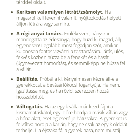
térddel oldalt.
Kerítsen valamilyen létrát/zsámolyt.
Ha
magasról kell levenni valamit, nyúj­tózkodás helyett
álljon létrára vagy sámlira.
A régi anyai tanács.
Emlékezzen, hány­szor
mondogatta az édesanyja, hogy húzd ki magad, állj
egyenesen! Legalább most fogadjon szót, amikor
különösen fontos vigyázni a testtartására. Járás, ülés,
fekvés közben húzza be a fenekét és a hasát
(úgynevezett homorítás), és semmiképp ne húzza fel
a vállát.
Beállítás.
Próbálja ki, kényelmesen kéz­re áll-e a
gyerekkocsi, a bevásárlókocsi fogantyúja. Ha nem,
igazíttassa meg, és ha rövid, szerezzen hozzá
hosszabbítót.
Váltogatás.
Ha az egyik válla már kezd fájni a
kismamatáskától, egy időre hord­ja a másik vállán vagy
a hóna alatt, esetleg cserélje hátizsákra. A gyereket is
felváltva hordja a karján, hogy ne csak az egyik oldalát
terhelje. Ha éjszaka fáj a gyerek hasa, nem muszáj