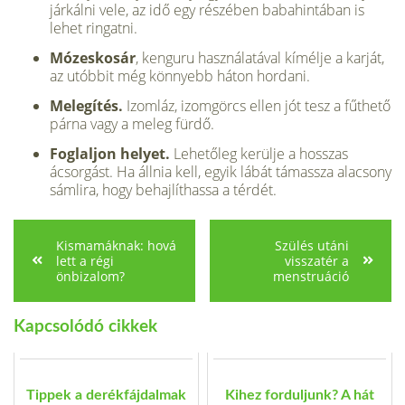
járkálni vele, az idő egy részében babahintában is
lehet ringatni.
Mózeskosár
, kenguru használatával kímélje a karját,
az utóbbit még könnyebb háton hordani.
Melegítés.
Izomláz, izomgörcs ellen jót tesz a fűthető
párna vagy a meleg fürdő.
Foglaljon helyet.
Lehetőleg kerülje a hosszas
ácsorgást. Ha állnia kell, egyik lábát támassza alacsony
sámlira, hogy be­hajlíthassa a térdét.
Kismamáknak: hová
Szülés utáni
lett a régi
visszatér a
önbizalom?
menstruáció
Kapcsolódó cikkek
Tippek a derékfájdalmak
Kihez forduljunk? A hát