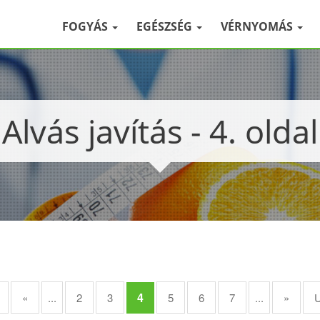
FOGYÁS
EGÉSZSÉG
VÉRNYOMÁS
Alvás javítás - 4. oldal
4
«
...
2
3
5
6
7
...
»
U