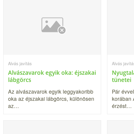
Alvás javítás
Alvás javítá
Alvászavarok egyik oka: éjszakai
Nyugtal
lábgörcs
tünetei
Az alvászavarok egyik leggyakoribb
Pár évvel 
oka az éjszakai lábgörcs, különö­sen
korában 
az…
érzést…