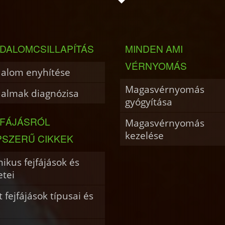
DALOMCSILLAPÍTÁS
MINDEN AMI
VÉRNYOMÁS
dalom enyhítése
Magasvérnyomás
dalmak diagnózisa
gyógyítása
JFÁJÁSRÓL
Magasvérnyomás
kezelése
PSZERŰ CIKKEK
ikus fejfájások és
etei
 fejfájások típusai és
i