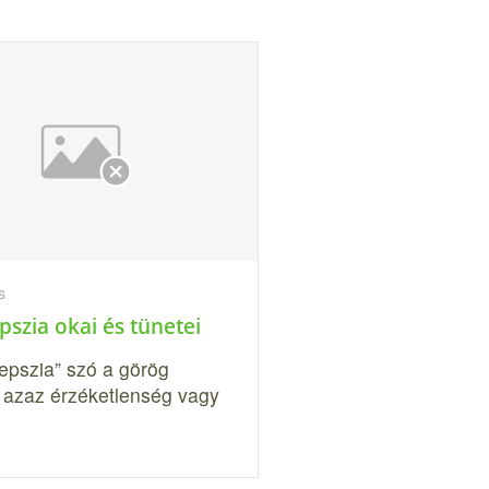
s
szia okai és tünetei
epszia” szó a görög
, azaz érzéketlenség vagy