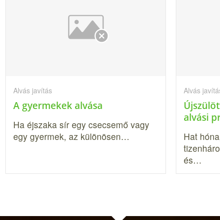
Alvás javítás
Alvás javítá
A gyermekek alvása
Újszülö
alvási 
Ha éjszaka sír egy csecsemő vagy
egy gyermek, az különösen…
Hat hóna
tizenhár
és…