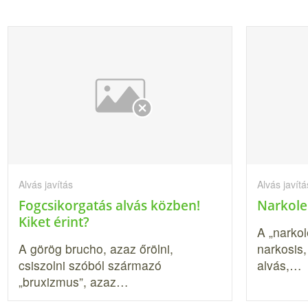
Alvás javítás
Alvás javítá
Fogcsikorgatás alvás közben!
Narkolep
Kiket érint?
A „narkol
A görög brucho, azaz őrölni,
narkosis
csiszolni szóból származó
alvás,…
„bruxizmus”, az­az…