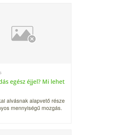
s
ás egész éjjel? Mi lehet
kai alvásnak alapvető része
nyos mennyiségű mozgás.