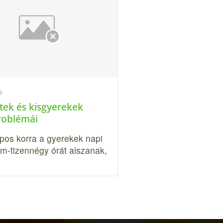
s
ttek és kisgyerekek
problémái
pos korra a gyerekek napi
om-tizennégy órát alszanak,