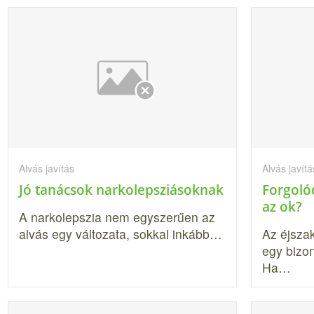
Alvás javítás
Alvás javítá
Jó tanácsok narkolepsziásoknak
Forgolód
az ok?
A narkolepszia nem egyszerűen az
alvás egy változata, sokkal inkább…
Az éjsza
egy bizo
Ha…