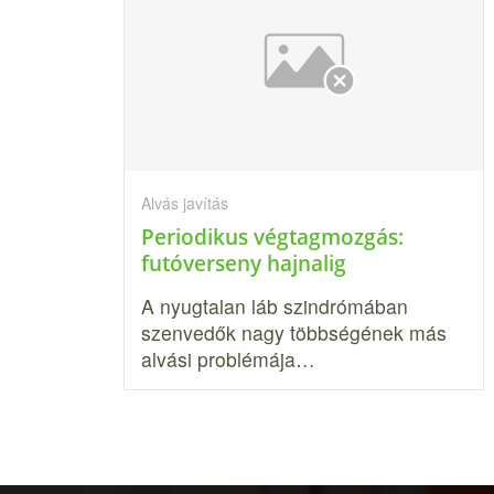
Alvás javítás
Periodikus végtagmozgás:
futóverseny hajnalig
A nyugtalan láb szindrómában
szenvedők nagy többségének más
alvási problémája…