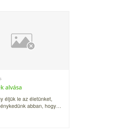
s
ek alvása
 éljük le az életünket,
ménykedünk abban, hogy…