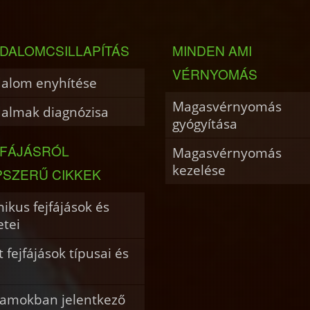
DALOMCSILLAPÍTÁS
MINDEN AMI
VÉRNYOMÁS
dalom enyhítése
Magasvérnyomás
dalmak diagnózisa
gyógyítása
JFÁJÁSRÓL
Magasvérnyomás
kezelése
PSZERŰ CIKKEK
ikus fejfájások és
etei
 fejfájások típusai és
i
amokban jelentkező