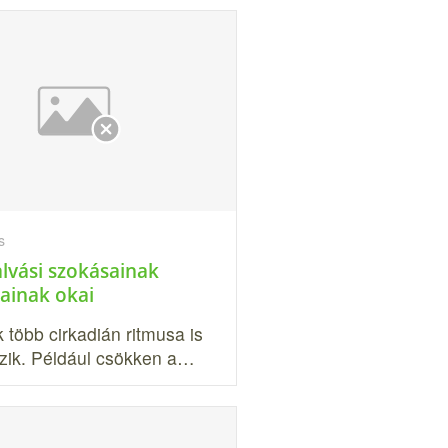
s
alvási szokásainak
sainak okai
 több cirkadián ritmusa is
zik. Például csökken a…