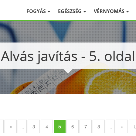
FOGYÁS
EGÉSZSÉG
VÉRNYOMÁS
Alvás javítás - 5. oldal
5
«
...
3
4
6
7
8
...
»
U