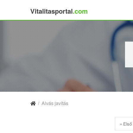
Vitalitasportal
.com
×
/
Alvás javítás
« Első