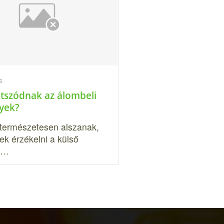
s
átszódnak az álombeli
yek?
 természetesen alszanak,
ek érzékelni a külső
t…