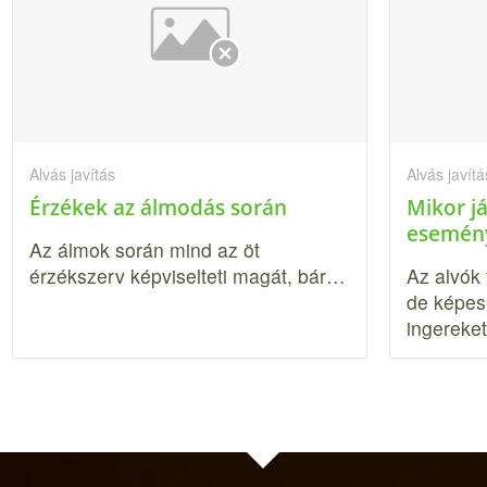
Alvás javítás
Alvás javítá
Érzékek az álmodás során
Mikor j
esemén
Az álmok során mind az öt
érzékszerv képviselteti magát, bár…
Az alvók
de képes
ingereke