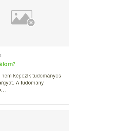
s
 álom?
 nem képezik tudományos
tárgyát. A tudomány
bb…