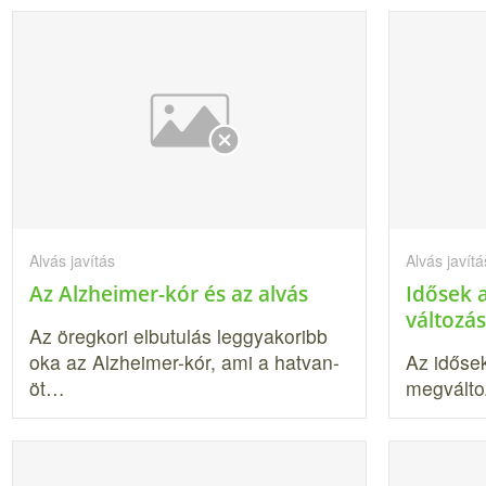
Alvás javítás
Alvás javítá
Az Alzheimer-kór és az alvás
Idősek 
változá
Az öregkori elbutulás leggyakoribb
oka az Alzheimer-kór, ami a hatvan­
Az idősek
öt…
megválto