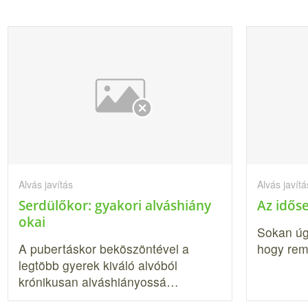
Alvás javítás
Alvás javítá
Serdülőkor: gyakori alváshiány
Az idős
okai
Sokan úgy
A pubertáskor beköszöntével a
hogy re
legtöbb gyerek kiváló alvóból
krónikusan alváshiányossá…