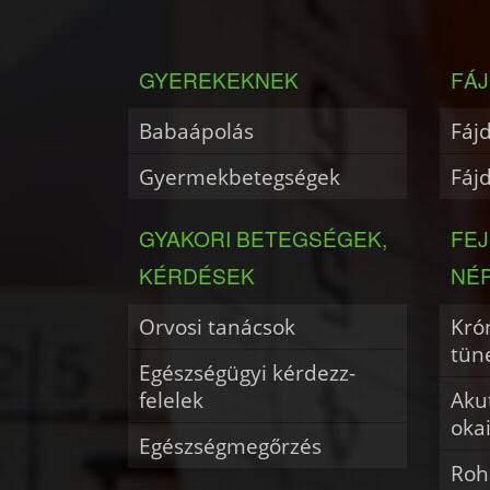
GYEREKEKNEK
FÁJ
Babaápolás
Fáj
Gyermekbetegségek
Fáj
GYAKORI BETEGSÉGEK,
FE
KÉRDÉSEK
NÉ
Orvosi tanácsok
Krón
tün
Egészségügyi kérdezz-
felelek
Akut
oka
Egészségmegőrzés
Roh