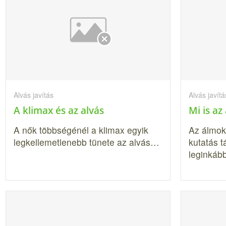
Alvás javítás
Alvás javítá
A klimax és az alvás
Mi is az
A nők többségénél a klimax egyik
Az álmok
legkellemetlenebb tünete az alvás…
kutatás 
leginká