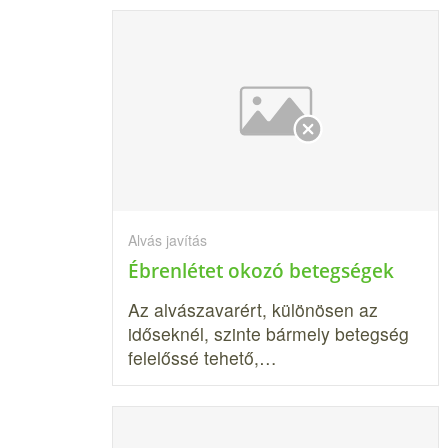
Alvás javítás
Ébrenlétet okozó betegségek
Az alvászavarért, különösen az
időseknél, szinte bármely betegség
fele­lőssé tehető,…