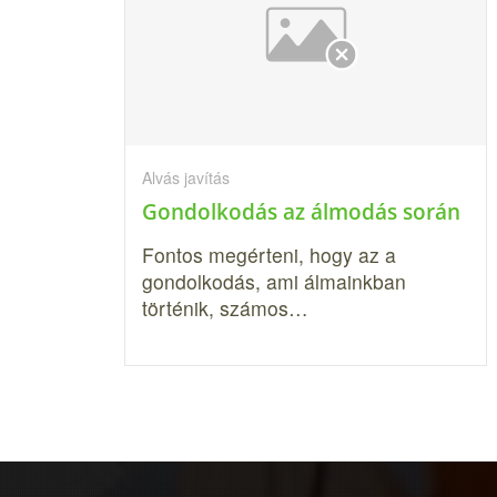
Alvás javítás
Gondolkodás az álmodás során
Fontos megérteni, hogy az a
gondolkodás, ami álmainkban
történik, szá­mos…