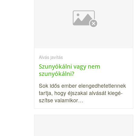
Alvás javítás
Szunyókálni vagy nem
szunyókálni?
Sok idős ember elengedhetetlennek
tartja, hogy éjszakai alvását kiegé­
szítse valamikor…