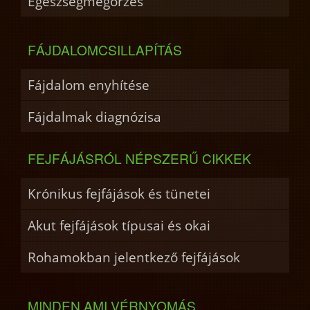
Egészségmegőrzés
FÁJDALOMCSILLAPÍTÁS
Fájdalom enyhítése
Fájdalmak diagnózisa
FEJFÁJÁSRÓL NÉPSZERŰ CIKKEK
Krónikus fejfájások és tünetei
Akut fejfájások típusai és okai
Rohamokban jelentkező fejfájások
MINDEN AMI VÉRNYOMÁS