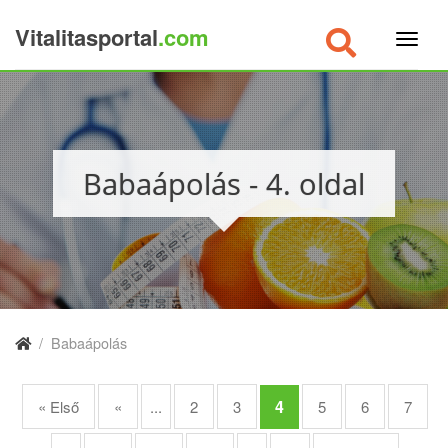
Vitalitasportal
.com
×
Babaápolás - 4. oldal
/
Babaápolás
4
« Első
«
...
2
3
5
6
7