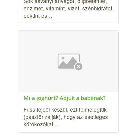
Sok ásványi anyagot, oligoelemet,
enzimet, vitamint, vizet, szénhidrátot,
pektint és…
Mi a joghurt? Adjuk a babának?
Friss tejből készül, ezt felmelegítik
(pasztörizálják), hogy az esetleges
kóroko­zókat…