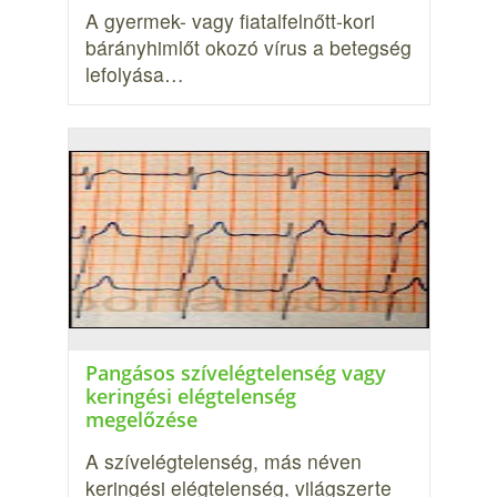
A gyermek- vagy fiatalfelnőtt-kori
bárányhimlőt okozó vírus a betegség
lefolyása…
Pangásos szívelégtelenség vagy
keringési elégtelenség
megelőzése
A szívelégtelenség, más néven
keringési elégtelenség, világszerte