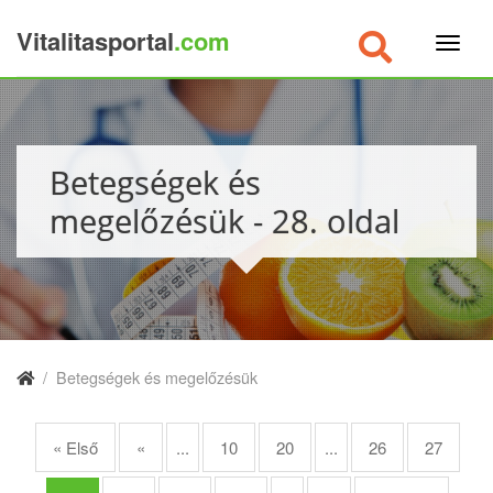
Vitalitasportal
.com
×
Betegségek és
megelőzésük - 28. oldal
/
Betegségek és megelőzésük
« Első
«
...
10
20
...
26
27