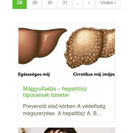
28
29
30
31
...
»
Utolsó »
Májgyulladás – hepatitisz
típusainak tünetei
Prevenció első körben A védettség
megszerzése. A hepatitisz A, B…