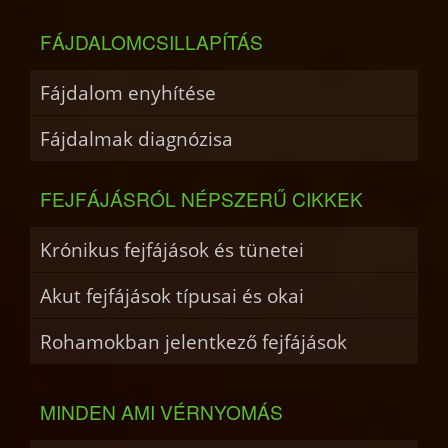
FÁJDALOMCSILLAPÍTÁS
Fájdalom enyhítése
Fájdalmak diagnózisa
FEJFÁJÁSRÓL NÉPSZERŰ CIKKEK
Krónikus fejfájások és tünetei
Akut fejfájások típusai és okai
Rohamokban jelentkező fejfájások
MINDEN AMI VÉRNYOMÁS