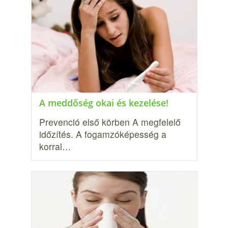
A meddőség okai és kezelése!
Prevenció első körben A megfelelő
időzítés. A fogamzóképesség a
korral…