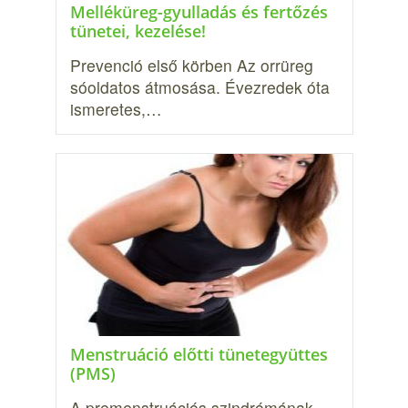
Melléküreg-gyulladás és fertőzés
tünetei, kezelése!
Prevenció első körben Az orrüreg
sóoldatos átmosása. Évezredek óta
ismeretes,…
Menstruáció előtti tünetegyüttes
(PMS)
A premenstruációs szindrómának