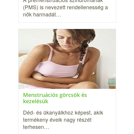
(PMS) is nevezett rendellenesség a
nők harmadát…
Menstruációs görcsök és
kezelésük
Déd- és ükanyáikhoz képest, akik
termékeny éveik nagy részét
terhesen…