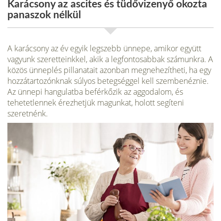
Karácsony az ascites és tüdővizenyő okozta
panaszok nélkül
A karácsony az év egyik legszebb ünnepe, amikor együtt
vagyunk szeretteinkkel, akik a legfontosabbak számunkra. A
közös ünneplés pillanatait azonban megnehezítheti, ha egy
hozzátartozónknak súlyos betegséggel kell szembenéznie.
Az ünnepi hangulatba beférkőzik az aggodalom, és
tehetetlennek érezhetjük magunkat, holott segíteni
szeretnénk.