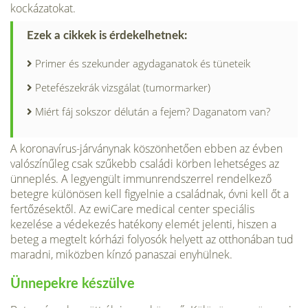
kockázatokat.
Ezek a cikkek is érdekelhetnek:
Primer és szekunder agydaganatok és tüneteik
Petefészekrák vizsgálat (tumormarker)
Miért fáj sokszor délután a fejem? Daganatom van?
A koronavírus-járványnak köszönhetően ebben az évben
valószínűleg csak szűkebb családi körben lehetséges az
ünneplés. A legyengült immunrendszerrel rendelkező
betegre különösen kell figyelnie a családnak, óvni kell őt a
fertőzésektől. Az ewiCare medical center speciális
kezelése a védekezés hatékony elemét jelenti, hiszen a
beteg a megtelt kórházi folyosók helyett az otthonában tud
maradni, miközben kínzó panaszai enyhülnek.
Ünnepekre készülve