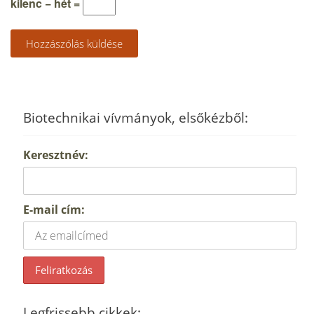
kilenc − hét =
Biotechnikai vívmányok, elsőkézből:
Keresztnév:
E-mail cím:
Legfrissebb cikkek: