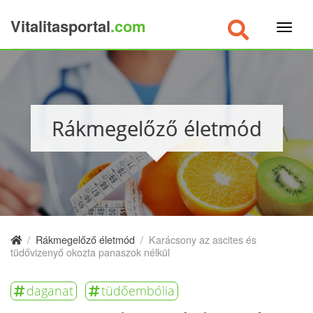
Vitalitasportal
.com
×
Rákmegelőző életmód
/
Rákmegelőző életmód
/
Karácsony az ascites és
tüdővizenyő okozta panaszok nélkül
daganat
tüdőembólia