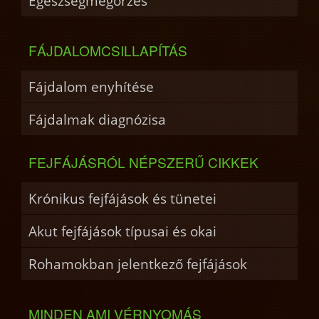
Egészségmegőrzés
FÁJDALOMCSILLAPÍTÁS
Fájdalom enyhítése
Fájdalmak diagnózisa
FEJFÁJÁSRÓL NÉPSZERŰ CIKKEK
Krónikus fejfájások és tünetei
Akut fejfájások típusai és okai
Rohamokban jelentkező fejfájások
MINDEN AMI VÉRNYOMÁS