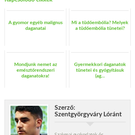
A gyomor egyéb malignus
Mi a tüdőembólia? Melyek
daganatai
a tüdőembólia tünetei?
Mondjunk nemet az
Gyermekkori daganatok
emésztőrendszeri
tünetei és gyógyításuk
daganatokra!
(ag...
Szerző:
Szentgyörgyváry Lóránt
Szakmai gyakorlatok és