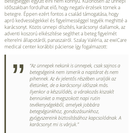
Betegséggel együtt élni nem könnyű. Különösen az ünnepi
időszakban fordulhat elő, hogy negatív érzések törnek a
betegre. Éppen ezért fontos a család támogatása, hogy
apró kedvességekkel és figyelmességgel tegyék meghitté a
karácsonyt. Közös ünnepi díszítés, karácsonyi dallamok, az
adventi koszorú elkészítése segíthet a beteg figyelmét
elterelni állapotáról, panaszairól. Szalay Valéria, az ewiCare
medical center korábbi páciense így fogalmazott:
“Az ünnepek nekünk is ünnepek, csak sajnos a
betegségeink nem ismerik a naptárat és nem
pihennek. Az év jelentős részében uralják az
életünket, de a karácsonyi időszak más.
Ilyenkor a készülődés, a várakozás kiszakít
bennünket a megszokott napi rutin
tevékenységekből, amelyek jobbára
betegségünkhöz, gondozásunkhoz,
gyógyszereink biztosításához kapcsolódnak. A
karácsonyt mi is várjuk.”