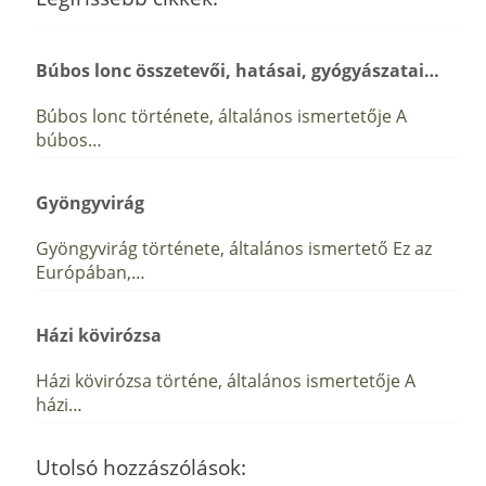
Búbos lonc összetevői, hatásai, gyógyászatai…
Búbos lonc története, általános ismertetője A
búbos…
Gyöngyvirág
Gyöngyvirág története, általános ismertető Ez az
Európában,…
Házi kövirózsa
Házi kövirózsa történe, általános ismertetője A
házi…
Utolsó hozzászólások: