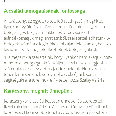
A család támogatásának fontossága
A karácsonyt az együtt töltött idő teszi igazán meghitté.
Ilyenkor egy ölelés azt üzeni, szerettünk nincs egyedül a
betegségével. Figyelmünkkel és törődésünkkel
ajándékozhatjuk meg, amit szívből, szeretettel adhatunk. A
betegek számára a legértékesebb ajándék talán az, ha csak
kis időre is, de megfeledkezhetnek betegségeikről.
“Ha megértik a szeretteink, hogy ilyenkor nem akarjuk, hogy
minden a betegségünkről szóljon, azzal teszik a legjobbat
számunkra, az a legszebb ajándék nekünk. Nem akarunk
teher lenni senkinek se, de néha szükségünk van a
segítségükre, a türelmükre.” – tette hozzá Szalay Valéria.
Karácsony, meghitt ünnepünk
Karácsonykor a család közösen ünnepel és szeretettel
figyel mindenki a másikra. Ascites és tüdővizenyő otthoni
kezelésével könnyebbé tehető ez az időszak a visszatérő