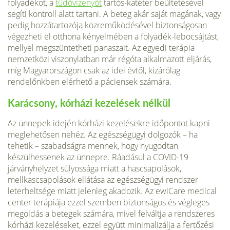
folyadékot, a
tüdővizenyőt
tartós-katéter beültetésével
segíti kontroll alatt tartani. A beteg akár saját magának, vagy
pedig hozzátartozója közreműködésével biztonságosan
végezheti el otthona kényelmében a folyadék-lebocsájtást,
mellyel megszüntetheti panaszait. Az egyedi terápia
nemzetközi viszonylatban már régóta alkalmazott eljárás,
míg Magyarországon csak az idei évtől, kizárólag
rendelőnkben elérhető a páciensek számára.
Karácsony, kórházi kezelések nélkül
Az ünnepek idején kórházi kezelésekre időpontot kapni
meglehetősen nehéz. Az egészségügyi dolgozók – ha
tehetik – szabadságra mennek, hogy nyugodtan
készülhessenek az ünnepre. Ráadásul a COVID-19
járványhelyzet súlyossága miatt a hascsapolások,
mellkascsapolások ellátása az egészségügyi rendszer
leterheltsége miatt jelenleg akadozik. Az ewiCare medical
center terápiája ezzel szemben biztonságos és végleges
megoldás a betegek számára, mivel felváltja a rendszeres
kórházi kezeléseket, ezzel együtt minimalizálja a fertőzési