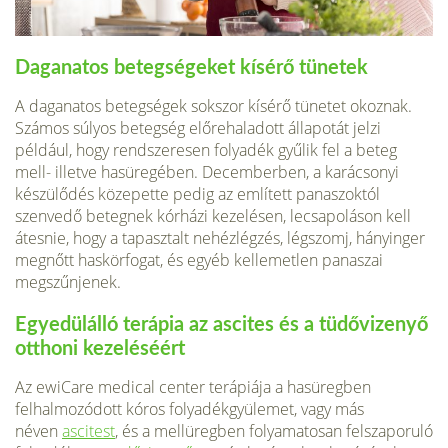
Daganatos betegségeket kísérő tünetek
A daganatos betegségek sokszor kísérő tünetet okoznak.
Számos súlyos betegség előrehaladott állapotát jelzi
például, hogy rendszeresen folyadék gyűlik fel a beteg
mell- illetve hasüregében. Decemberben, a karácsonyi
készülődés közepette pedig az említett panaszoktól
szenvedő betegnek kórházi kezelésen, lecsapoláson kell
átesnie, hogy a tapasztalt nehézlégzés, légszomj, hányinger
megnőtt haskörfogat, és egyéb kellemetlen panaszai
megszűnjenek.
Egyedülálló terápia az ascites és a tüdővizenyő
otthoni kezeléséért
Az ewiCare medical center terápiája a hasüregben
felhalmozódott kóros folyadékgyülemet, vagy más
néven
ascitest
, és a mellüregben folyamatosan felszaporuló