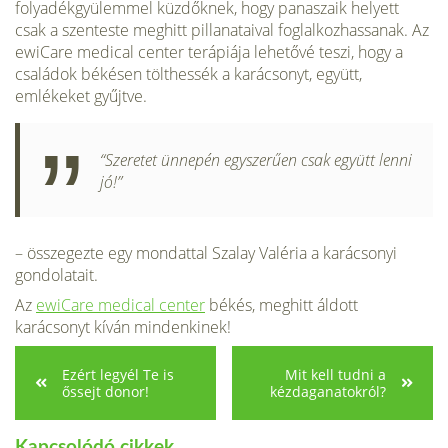
folyadékgyülemmel küzdőknek, hogy panaszaik helyett
csak a szenteste meghitt pillanataival foglalkozhassanak. Az
ewiCare medical center terápiája lehetővé teszi, hogy a
családok békésen tölthessék a karácsonyt, együtt,
emlékeket gyűjtve.
“Szeretet ünnepén egyszerűen csak együtt lenni
jó!”
– összegezte egy mondattal Szalay Valéria a karácsonyi
gondolatait.
Az
ewiCare medical center
békés, meghitt áldott
karácsonyt kíván mindenkinek!
Ezért legyél Te is
Mit kell tudni a
őssejt donor!
kézdaganatokról?
Kapcsolódó cikkek