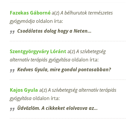
Fazekas Gáborné
a(z)
A bélhurutok természetes
gyógymódja
oldalon írta:
Csodálatos dolog hogy a Neten…
Szentgyörgyváry Lóránt
a(z)
A szívbetegség
alternatív terápiás gyógyítása
oldalon írta:
Kedves Gyula, mire gondol pontosabban?
Kajos Gyula
a(z)
A szívbetegség alternatív terápiás
gyógyítása
oldalon írta:
Üdvözlöm. A cikkeket elolvasva az…