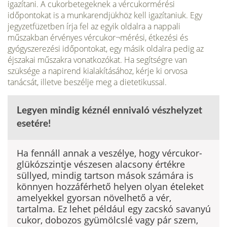
igazítani. A cukorbetegeknek a vércukormérési
időpontokat is a munkarendjükhöz kell igazítaniuk. Egy
jegyzetfüzetben írja fel az egyik oldalra a nappali
műszakban érvényes vércukor¬mérési, étkezési és
gyógyszerezési időpontokat, egy másik oldalra pedig az
éjszakai műszakra vonatkozókat. Ha segítségre van
szüksége a napirend kialakításához, kérje ki orvosa
tanácsát, illetve beszélje meg a dietetikussal.
Legyen mindig kéznél ennivaló vészhelyzet
esetére!
Ha fennáll annak a veszélye, hogy vércukor-
glükózszintje vészesen alacsony értékre
süllyed, mindig tartson mások számára is
könnyen hozzáférhető helyen olyan ételeket
amelyekkel gyorsan növelhető a vér,
tartalma. Ez lehet például egy zacskó savanyú
cukor, dobozos gyümölcslé vagy pár szem,