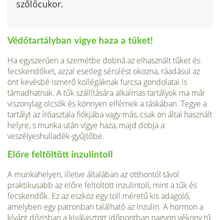
szőlőcukor.
Védőtartályban vigye haza a tűket!
Ha egyszerűen a szemétbe dobná az elhasznált tűket és
fecskendőket, azzal esetleg sérülést okozna, ráadásul az
önt kevésbé ismerő kollégáknak furcsa gondolatai is
támadhatnak. A tűk szállítására alkalmas tartályok ma már
viszonylag olcsók és könnyen elférnek a táskában. Tegye a
tartályt az íróasztala fiókjába vagy más, csak ön által használt
helyre, s munka után vigye haza, majd dobja a
veszélyeshulladék-gyűjtőbe.
Előre feltöltött inzulintoll
A munkahelyen, illetve általában az otthontól távol
praktikusabb az előre feltöltött inzulintoll, mint a tűk és
fecskendők. Ez az eszköz egy toll méretű kis adagoló,
amelyben egy patronban található az inzulin. A hormon a
kívánt dózisban a kiválasztott időpontban nagyon vékony tű