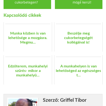
cukorbetegen?
mögé kerül!
Kapcsolódó cikkek
Munka közben is van
Beszélje meg
lehetősége a mozgásra.
cukorbetegségét
Megmu...
kollégáival is!
Edzőterem, munkahelyi
A munkahelyen is van
szűrés- mikor a
lehetőséged az egészséges
munkahelyü...
t...
Szerző: Griffel Tibor