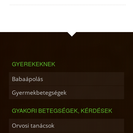
GYEREKEKNEK
Babaápolás
Gyermekbetegségek
GYAKORI BETEGSÉGEK, KÉRDÉSEK
Orvosi tanácsok