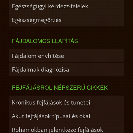
Egészségügyi kérdezz-felelek
Egészségmegőrzés
FÁJDALOMCSILLAPÍTÁS
Fájdalom enyhítése
Fájdalmak diagnózisa
FEJFÁJÁSRÓL NÉPSZERŰ CIKKEK
Krónikus fejfájások és tünetei
Akut fejfájások típusai és okai
Rohamokban jelentkező fejfájások