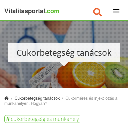
Vitalitasportal
.com
×
Cukorbetegség tanácsok
/
Cukorbetegség tanácsok
/
Cukormérés és injekciózás a
munkahelyen. Hogyan?
cukorbetegség és munkahely