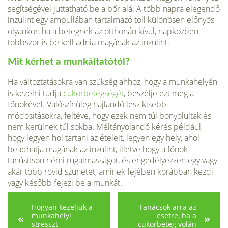
segítségével juttatható be a bőr alá. A több napra elegendő
inzulint egy ampullában tartalmazó toll különösen előnyös
olyankor, ha a betegnek az otthonán kívül, napközben
többször is be kell adnia magának az inzulint.
Mit kérhet a munkáltatótól?
Ha változtatásokra van szükség ahhoz, hogy a munkahelyén
is kezelni tudja
cukorbetegségét
, beszélje ezt meg a
főnökével. Valószínűleg hajlandó lesz kisebb
módosításokra, feltéve, hogy ezek nem túl bonyolultak és
nem kerülnek túl sokba. Méltányolandó kérés például,
hogy legyen hol tartani az ételeit, legyen egy hely, ahol
beadhatja magának az inzulint, illetve hogy a főnök
tanúsítson némi rugalmasságot, és engedélyezzen egy vagy
akár több rövid szünetet, aminek fejében korábban kezdi
vagy később fejezi be a munkát.
Hogyan kezeljük a
Tanácsok arra az
munkahelyi
esetre, ha a
stresszt
cukorbeteg volán