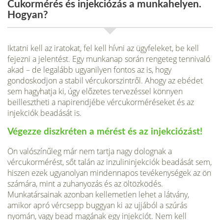
Cukormérés és injekciózás a munkahelyen.
Hogyan?
Iktatni kell az iratokat, fel kell hívni az ügyfeleket, be kell
fejezni a jelentést. Egy munkanap során rengeteg tennivaló
akad – de legalább ugyanilyen fontos az is, hogy
gondoskodjon a stabil vércukorszintről. Ahogy az ebédet
sem hagyhatja ki, úgy előzetes tervezéssel könnyen
beillesztheti a napirendjébe vércukorméréseket és az
injekciók beadását is.
Végezze diszkréten a mérést és az injekciózást!
Ön valószínűleg már nem tartja nagy dolognak a
vércukormérést, sőt talán az inzulininjekciók beadását sem,
hiszen ezek ugyanolyan mindennapos tevékenységek az ön
számára, mint a zuhanyozás és az öltözködés.
Munkatársainak azonban kellemetlen lehet a látvány,
amikor apró vércsepp buggyan ki az ujjából a szúrás
nyomán, vagy bead magának egy injekciót. Nem kell