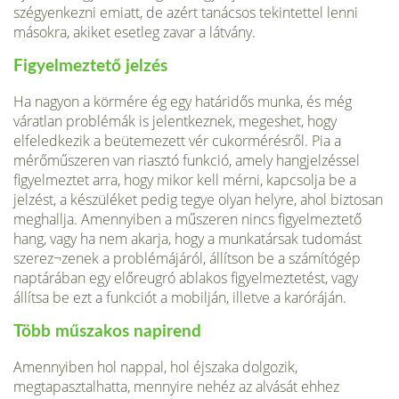
szégyenkezni emiatt, de azért tanácsos tekintettel lenni
másokra, akiket esetleg zavar a látvány.
Figyelmeztető jelzés
Ha nagyon a körmére ég egy határidős munka, és még
váratlan problémák is jelentkeznek, megeshet, hogy
elfeledkezik a beütemezett vér cukormérésről. Pia a
mérőműszeren van riasztó funkció, amely hangjelzéssel
figyelmeztet arra, hogy mikor kell mérni, kapcsolja be a
jelzést, a készüléket pedig tegye olyan helyre, ahol biztosan
meghallja. Amennyiben a műszeren nincs figyelmeztető
hang, vagy ha nem akarja, hogy a munkatársak tudomást
szerez¬zenek a problémájáról, állítson be a számítógép
naptárában egy előreugró ablakos figyelmeztetést, vagy
állítsa be ezt a funkciót a mobilján, illetve a karóráján.
Több műszakos napirend
Amennyiben hol nappal, hol éjszaka dolgozik,
megtapasztalhatta, mennyire nehéz az alvását ehhez