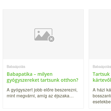
Babaápolás
Babaápolá
Babapatika – milyen
Tartsuk
gyógyszereket tartsunk otthon?
kártevő
A gyógyszert jobb előre beszerezni,
A házi ká
mint megvárni, amíg az éjszaka…
bosszan­t
esetekbe