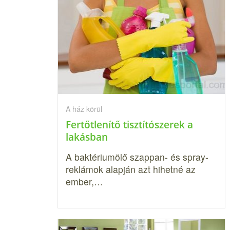
A ház körül
Fertőtlenítő tisztítószerek a
lakásban
A baktériumölő szappan- és spray-
reklámok alapján azt hihetné az
ember,…