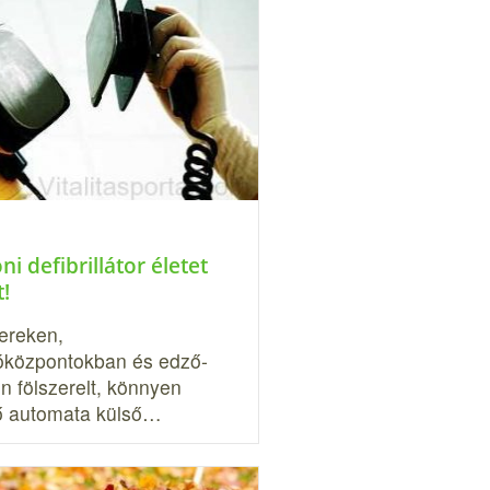
ni defibrillátor életet
!
tereken,
óközpontokban és edző­
n fölszerelt, könnyen
ő automata külső…