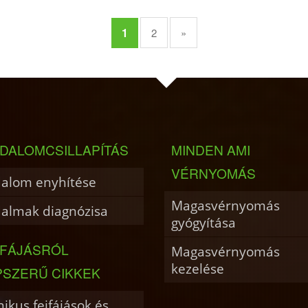
1
2
»
DALOMCSILLAPÍTÁS
MINDEN AMI
VÉRNYOMÁS
dalom enyhítése
Magasvérnyomás
dalmak diagnózisa
gyógyítása
JFÁJÁSRÓL
Magasvérnyomás
kezelése
PSZERŰ CIKKEK
ikus fejfájások és