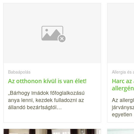
Babaápolás
Allergia és
Az otthonon kívül is van élet!
Harc az 
allergé
„Bárhogy imádok főfoglalkozású
anya lenni, kezdek fulladozni az
Az aller
állandó bezártságtól…
járványs
egyetlen