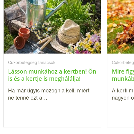
Cukorbetegség tanácsok
Cukorbeteg
Lásson munkához a kertben! Ön
Mire fig
is és a kertje is meghálálja!
munkáb
Ha már úgyis mozognia kell, miért
A kerti m
ne tenné ezt a…
nagyon od