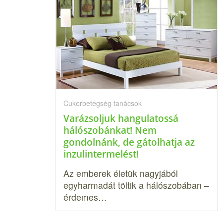
Cukorbetegség tanácsok
Varázsoljuk hangulatossá
hálószobánkat! Nem
gondolnánk, de gátolhatja az
inzulintermelést!
Az emberek életük nagyjából
egyharmadát töltik a hálószobában –
érdemes…