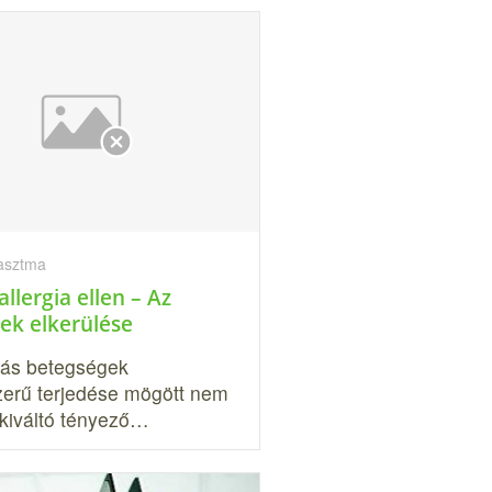
 asztma
allergia ellen – Az
nek elkerülése
giás betegségek
zerű terjedése mögött nem
 kiváltó tényező…