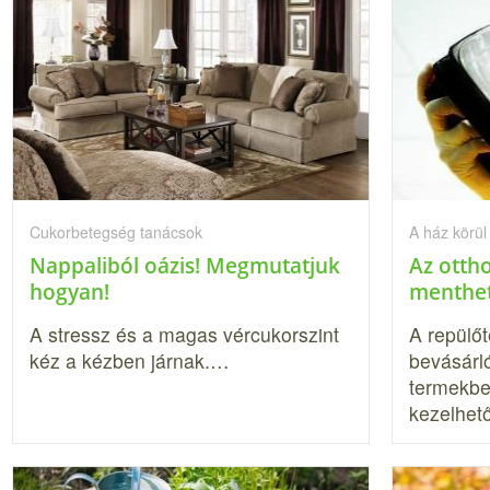
Cukorbetegség tanácsok
A ház körül
Nappaliból oázis! Megmutatjuk
Az ottho
hogyan!
menthet
A stressz és a magas vércukorszint
A repülő
kéz a kézben járnak.…
bevásárl
termekbe
kezelhet