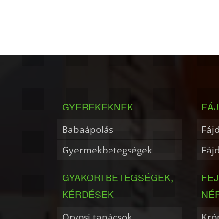
GYEREKEKNEK
FÁJ
Babaápolás
Fáj
Gyermekbetegségek
Fáj
GYAKORI BETEGSÉGEK,
FE
KÉRDÉSEK
NÉ
Orvosi tanácsok
Krón