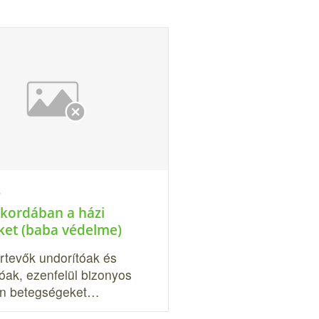
s
 kordában a házi
ket (baba védelme)
rtevők undorítóak és
óak, ezenfelül bizonyos
n be­tegségeket…