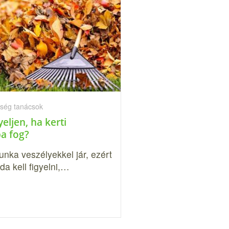
ség tanácsok
yeljen, ha kerti
a fog?
unka veszélyekkel jár, ezért
a kell figyelni,…