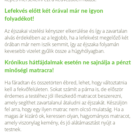
Lefekvés előtt két órával már ne igyon
folyadékot!
Az éjszakai vizelési kény­szer elkerülése és így a zavartalan
alvás érdekében az a legjobb, ha a lefekvést megelőző két
órában már nem iszik semmit, így az éjszaka folyamán
kevesebb vizelet gyűlik össze a húgyhólyagban.
Krónikus hátfájdalmak esetén ne sajnálja a pénzt
minőségi matracra!
Ha fáradtan és összetörten ébred, lehet, hogy változtatnia
kell a fekvőfelületen. Sokat számít a párna is, de először
érdemes a testéhez jól illeszkedő matracot beszerezni,
amely segíthet zavartalanul átaludni az éjszakát. Készüljön
fel arra, hogy egy ilyen matrac nem olcsó mulatság. Ha a
magas ár kizáró ok, keressen olyan, hagyományos matracot,
amely viszonylag kemény, és jó alátámasztást nyújt a
testnek.