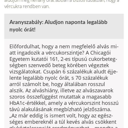
aludjon még néhány órát abban a biztos tudatban, hogy a
vércukra rendben van.
Aranyszabály: Aludjon naponta legalább
nyolc órát!
Előfordulhat, hogy a nem megfelelő alvás mi­
att ingadozik a vércukorszintje? A Chicagói
Egyetem kutatói 161, 2-es típusú cukorbeteg­
ségben szenvedő beteg körében végeztek
vizsgálatokat. Csupán 6 százalékuk aludt éjje­
lente legalább nyolc órát, s 70 százalékuk
arról számolt be, hogy általában rosszul
alszik. Az al­váshiány, illetve az alvászavarok
szoros össze­függést mutattak a magasabb
HbA1c-értékkel, amely a vércukorszint hosszú
távú alakulásá­nak megbízható jelzőszáma.
„Az már eddig is ismert volt, hogy az egész­
séges embereknél a túl kevés alvás csökkent