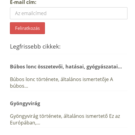
E-mail cím:
Legfrissebb cikkek:
Búbos lonc összetevői, hatásai, gyógyászatai…
Búbos lonc története, általános ismertetője A
búbos…
Gyöngyvirág
Gyöngyvirág története, általános ismertető Ez az
Európában,…