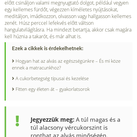
előtt csináljon valami megnyugtató dolgot, pél­dául vegyen
egy kellemes fürdőt, végezzen kíméletes nyújtásokat,
meditáljon, imádkozzon, olvasson vagy hallgasson kellemes
zenét. Húsz perccel lefekvés előtt váltson
hangulatvilágításra. Ha mindezt betartja, akkor csak magára
kell húznia a takarót, és már alhat is.
Ezek a cikkek is érdekelhetnek:
Hogyan hat az alvás az egészségünkre – És mi köze
ennek a matracunkhoz?
A cukorbetegség típusai és kezelése
Fitten egy életen át – gyakorlatsorok
Jegyezzük meg:
A túl magas és a
túl ala­csony vércu­korszint is
ronthat az alvás minő­ségén.