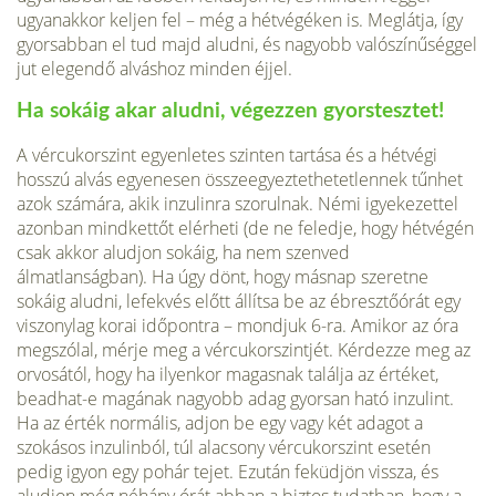
ugyanakkor keljen fel – még a hétvégé­ken is. Meglátja, így
gyorsabban el tud majd aludni, és nagyobb valószínűséggel
jut elegendő alváshoz minden éjjel.
Ha sokáig akar aludni, végezzen gyorstesztet!
A vércukorszint egyenletes szinten tartása és a hétvégi
hosszú alvás egyenesen összeegyeztethetetlennek tűnhet
azok számára, akik inzulinra szorulnak. Némi igyekezettel
azonban mind­kettőt elérheti (de ne feledje, hogy hétvégén
csak akkor aludjon sokáig, ha nem szenved
álmatlanságban). Ha úgy dönt, hogy másnap szeretne
sokáig aludni, le­fekvés előtt állítsa be az ébresztőórát egy
viszonylag korai időpontra – mondjuk 6-ra. Amikor az óra
megszólal, mérje meg a vércukorszintjét. Kérdezze meg az
orvosától, hogy ha ilyenkor magasnak találja az értéket,
beadhat-e magának nagyobb adag gyorsan ható inzulint.
Ha az érték normális, adjon be egy vagy két adagot a
szokásos inzulinból, túl alacsony vércukorszint esetén
pedig igyon egy pohár tejet. Ezután feküdjön vissza, és