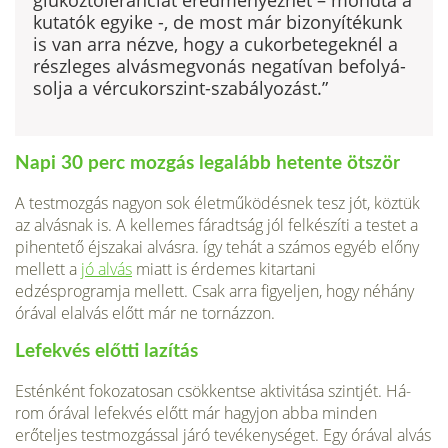
glukóztoleranciát eredményezhet – mondta a
kutatók egyike -, de most már bizonyítékunk
is van arra nézve, hogy a cukorbetegeknél a
részleges alvásmegvonás negatívan befolyá­
solja a vércukorszint-szabályozást.”
Napi 30 perc mozgás legalább hetente ötször
A testmozgás nagyon sok életműködésnek tesz jót, köztük
az alvásnak is. A kellemes fáradtság jól felkészí­ti a testet a
pihentető éjszakai alvásra. így tehát a számos egyéb előny
mellett a
jó alvás
miatt is érdemes kitartani
edzésprogramja mellett. Csak arra figyeljen, hogy néhány
órával elalvás előtt már ne tornázzon.
Lefekvés előtti lazítás
Esténként fokozatosan csökkentse aktivitása szintjét. Há­
rom órával lefekvés előtt már hagyjon abba minden
erőteljes testmozgással járó tevékenységet. Egy órával alvás