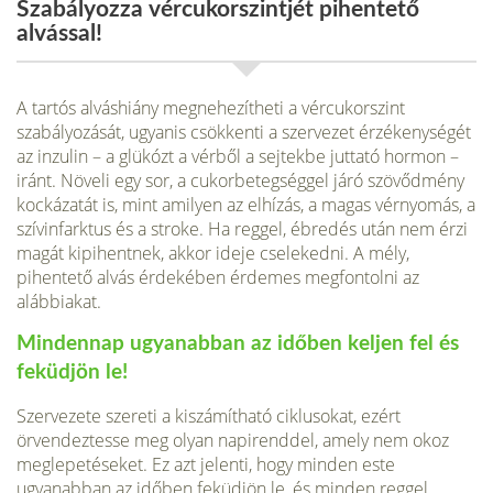
Szabályozza vércukorszintjét pihentető
alvással!
A tartós alváshiány megnehezítheti a vércukorszint
szabályozását, ugyanis csök­kenti a szervezet érzékenységét
az inzulin – a glükózt a vérből a sejtekbe juttató hormon –
iránt. Növeli egy sor, a cukorbetegséggel járó szövődmény
kockáza­tát is, mint amilyen az elhízás, a magas vérnyomás, a
szívinfarktus és a stroke. Ha reggel, ébredés után nem érzi
magát kipihentnek, akkor ideje cselekedni. A mély,
pihentető alvás érdekében érdemes megfontolni az
alábbiakat.
Mindennap ugyanabban az időben keljen fel és
feküdjön le!
Szervezete szereti a kiszámítható ciklusokat, ezért
örvendeztesse meg olyan napirenddel, amely nem okoz
meglepetéseket. Ez azt jelenti, hogy minden este
ugyanabban az időben feküdjön le, és minden reggel