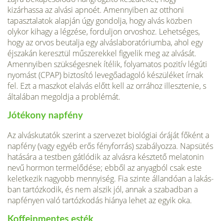
kizárhassa az alvási apnoét. Amennyiben az otthoni
tapasztalatok alapján úgy gondolja, hogy alvás közben
olykor kihagy a légzése, forduljon orvoshoz. Le­hetséges,
hogy az orvos beutalja egy alváslaboratóriumba, ahol egy
éjszakán keresztül műszerekkel figyelik meg az alvását.
Amennyiben szükségesnek ítélik, folyamatos pozitív légúti
nyomást (CPAP) biztosító levegőadagoló készüléket írnak
fel. Ezt a maszkot elalvás előtt kell az orrához illesztenie, s
általában megoldja a problémát.
Jótékony napfény
Az alváskutatók szerint a szervezet biológiai óráját főként a
napfény (vagy egyéb erős fényforrás) szabályozza. Napsütés
hatására a testben gátlódik az alvásra késztető melatonin
nevű hormon termelődése; ebből az anyagból csak este
keletkezik nagyobb mennyiség. Fia szinte állandóan a lakás­
ban tartózkodik, és nem alszik jól, annak a szabadban a
napfényen való tartóz­kodás hiánya lehet az egyik oka.
Koffeinmentes esték