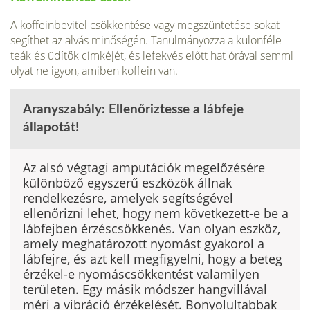
A koffeinbevitel csökkentése vagy megszüntetése sokat
segíthet az alvás minőségén. Tanulmányozza a különféle
teák és üdítők címké­jét, és lefekvés előtt hat órával semmi
olyat ne igyon, amiben koffein van.
Aranyszabály: Ellenőriztesse a lábfeje
állapotát!
Az alsó végtagi amputációk megelőzésére
különböző egyszerű eszközök állnak
rendelkezésre, amelyek segítségével
ellenőrizni lehet, hogy nem következett-e be a
lábfejben érzéscsökkenés. Van olyan eszköz,
amely meghatározott nyomást gyakorol a
lábfejre, és azt kell megfigyelni, hogy a beteg
érzékel-e nyomáscsökkentést valamilyen
területen. Egy másik módszer hangvillával
méri a vibráció érzékelését. Bonyolultabbak