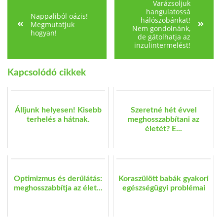
Varázsoljuk
hangulatossá
Nappaliból oázis!
hálószobánkat!
Megmutatjuk
Nem gondolnánk,
hogyan!
de gátolhatja az
inzulintermelést!
Kapcsolódó cikkek
Álljunk helyesen! Kisebb
Szeretné hét évvel
terhelés a hátnak.
meghosszabbítani az
életét? E...
Optimizmus és derűlátás:
Koraszülött babák gyakori
meghosszabbítja az élet...
egészségügyi problémai