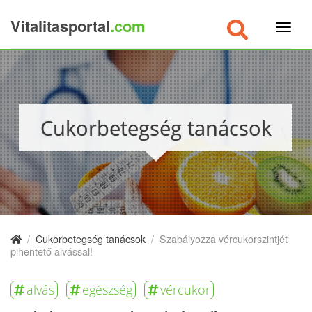
Vitalitasportal
.com
×
Cukorbetegség tanácsok
/
Cukorbetegség tanácsok
/
Szabályozza vércukorszintjét
pihentető alvással!
alvás
egészség
vércukor