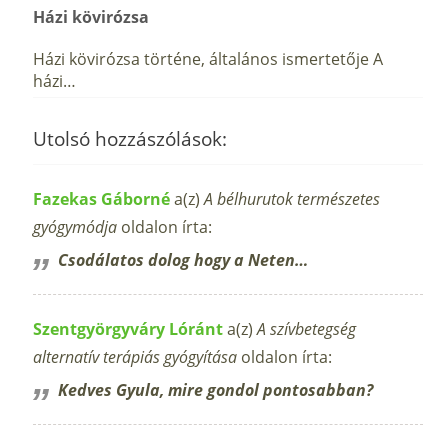
Házi kövirózsa
Házi kövirózsa történe, általános ismertetője A
házi…
Utolsó hozzászólások:
Fazekas Gáborné
a(z)
A bélhurutok természetes
gyógymódja
oldalon írta:
Csodálatos dolog hogy a Neten…
Szentgyörgyváry Lóránt
a(z)
A szívbetegség
alternatív terápiás gyógyítása
oldalon írta:
Kedves Gyula, mire gondol pontosabban?