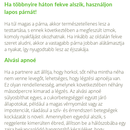
Ha többnyire háton fekve alszik, használjon
lapos párnát!
Ha túl magas a párna, akkor természetellenes lesz a
testtartása, s ennek következtében a megfeszült izmok,
komoly nyakfájást okozhatnak. Ha inkább az oldalán fekve
szeret aludni, akkor a vastagabb párna jobban alátámasztja
a nyakat, így nyugodtabb lesz az éjszakája.
Alvási apnoé
Ha a partnere azt állítja, hogy horkol, sőt néha mintha néha
nem venne levegőt, lehetséges, hogy légzési apnoéja van.
Ez olyan rendellenesség, amelynek következtében néhány
másodpercre kimarad a légzés. Az alvási apnoé
súlyosbíthat egyes, a cukorbetegséggel együtt járó
állapotokat, például a magas vérnyomást vagy az
impotenciát, ráadásul a szív- és érrendszeri betegségek
koc­kázatát is növeli. Amennyiben egyedül alszik, s
reggelente kimerülten ébred, ál­lítson be a hálószobába egy
zajra bekapcsolódó hangrögzítő készüléket, hogy