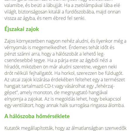
valamibe, és beüti a lábujját. Ha a zseblám­pával lába elé
világít, biztonságosan kitalál a fürdőszobába, majd onnan
vissza az ágyba, és nem ébred fel senki.
Éjszakai zajok
Zajos környezetben nagyon nehéz aludni, és ilyenkor még a
vérnyomás is megemelkedhet. Érdemes tehát időt és
pénzt szánni arra, hogy a hálószobát a lehető leg­
csendesebbé tegye. Ha a párja este az ágyból nézi a
híradót, miközben ön már aludni szeretne, vegyen neki
drót nélküli fejhallgatót. Ha horkol, szerezzen be füldugót.
Az utcai za­jok kizárása érdekében feltehet egy a természet
hangjait tar­talmazó CD-t vagy vásárolhat egy „fehérzaj-
gépet”, amely monoton, de megnyugtató hangjával
elnyomja a zajokat. Az is megoldás lehet, hogy bekapcsol
egy ventilátort, hogy an­nak halk surrogása ringassa álomba.
A hálószoba hőmérséklete
Kutatók megállapították, hogy az álmatlanságban szenvedők