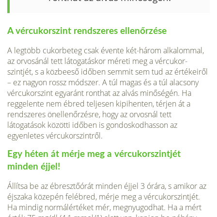
A vércukorszint rendszeres ellenőrzése
A legtöbb cukorbeteg csak évente két-három alkalommal,
az orvosánál tett látogatáskor méreti meg a vércukor­
szintjét, s a közbeeső időben semmit sem tud az értékeiről
– ez nagyon rossz módszer. A túl magas és a túl alacsony
vércukorszint egyaránt ronthat az alvás minőségén. Ha
reggelente nem ébred teljesen kipihenten, térjen át a
rendszeres önellenőrzésre, hogy az orvosnál tett
látogatások közötti időben is gondoskod­hasson az
egyenletes vércukorszintről.
Egy héten át mérje meg a vércukorszintjét
minden éjjel!
Állítsa be az ébresztőórát minden éjjel 3 órára, s amikor az
éjszaka közepén felébred, mérje meg a vércukorszintjét.
Ha mindig normálértéket mér, megnyugodhat. Ha a mért