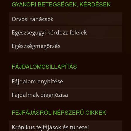
GYAKORI BETEGSÉGEK, KÉRDÉSEK
Orvosi tanácsok
Egészségügyi kérdezz-felelek
Egészségmegőrzés
FÁJDALOMCSILLAPÍTÁS
Fájdalom enyhítése
Fájdalmak diagnózisa
FEJFÁJÁSRÓL NÉPSZERŰ CIKKEK
Krónikus fejfájások és tünetei