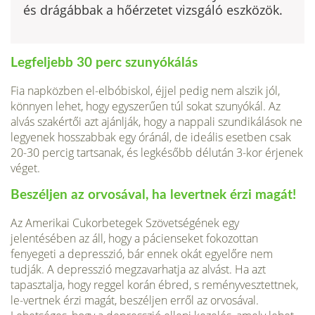
és drágábbak a hőérzetet vizsgáló eszközök.
Legfeljebb 30 perc szunyókálás
Fia napközben el-elbóbiskol, éjjel pedig nem alszik jól,
könnyen lehet, hogy egyszerűen túl sokat szunyókál. Az
alvás szakértői azt ajánlják, hogy a nappali szundikálások ne
legyenek hosszabbak egy óránál, de ideális esetben csak
20-30 percig tartsanak, és legkésőbb délután 3-kor érje­nek
véget.
Beszéljen az orvosával, ha levertnek érzi magát!
Az Amerikai Cukorbetegek Szövetségének egy
jelentésében az áll, hogy a pácienseket fokozottan
fenyegeti a depresszió, bár ennek okát egyelőre nem
tudják. A depresszió megzavarhatja az alvást. Ha azt
tapasztalja, hogy reggel korán ébred, s reményvesztettnek,
le-vertnek érzi magát, beszéljen erről az orvosával.