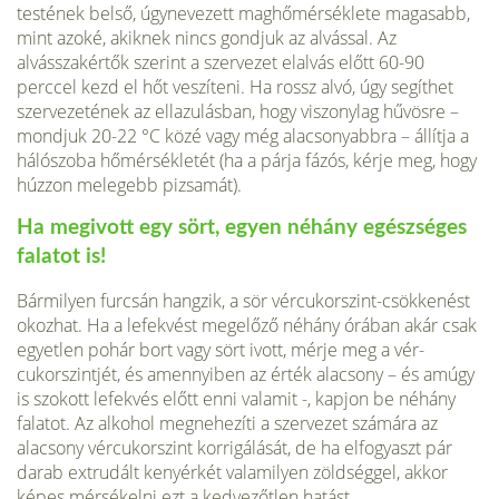
testének belső, úgynevezett maghőmérséklete magasabb,
mint azoké, akiknek nincs gondjuk az alvással. Az
alvásszakértők szerint a szervezet el­alvás előtt 60-90
perccel kezd el hőt veszíteni. Ha rossz alvó, úgy segíthet
szer­vezetének az ellazulásban, hogy viszonylag hűvösre –
mondjuk 20-22 °C közé vagy még alacsonyabbra – állítja a
hálószoba hőmérsékletét (ha a párja fázós, kérje meg, hogy
húzzon melegebb pizsamát).
Ha megivott egy sört, egyen néhány egészséges
falatot is!
Bármilyen fur­csán hangzik, a sör vércukorszint-csökkenést
okozhat. Ha a lefekvést megelőző néhány órában akár csak
egyetlen pohár bort vagy sört ivott, mérje meg a vér­
cukorszintjét, és amennyiben az érték alacsony – és amúgy
is szokott lefekvés előtt enni valamit -, kapjon be néhány
falatot. Az alkohol megnehezíti a szerve­zet számára az
alacsony vércukorszint korrigálását, de ha elfogyaszt pár
darab extrudált kenyérkét valamilyen zöldséggel, akkor
képes mérsékelni ezt a kedve­zőtlen hatást.