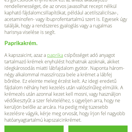
rendellenes­séget, de az orvos javasolhat recept nélkül
kapható fájdalom­csillapítókat, például acetilszalicilsav-,
acetaminofen- vagy ibuprofentartalmú szert is. Egyesek úgy
találják, hogy a rend­szeres gyaloglás vagy a rugalmas
harisnya viselése is segít.
Paprikakrém.
A kapszaicint, azaz a
paprika
csípősséget adó anyagot
tartalmazó krémek enyhülést hozhatnak azoknak, akiket
idegkárosodás miatti lábfajdalom gyötör. Naponta három-
négy alkalommal masszírozza bele a krémet a lábfej
bőrébe. Ez eleinte meleg érzést kelt. Az idegi eredetű
fájdalom néhány heti ke­zelés után valószínűleg elmúlik. A
krémezés után azonnal kezet kell mosni, vagy használjon
védőkesztyűt a szer felviteléhez, s ügyeljen arra, hogy ne
kerüljön belőle az arcára. Ha pedig még tüzesebb
kezelésre vágyik, kérje meg orvosát, hogy írjon fel nagyobb
hatóanyagtartalmú kapszaicinkrémet.