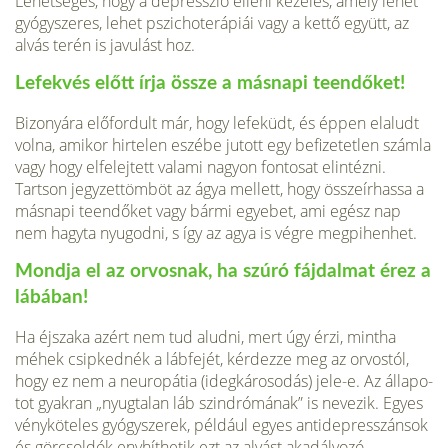
Lehetséges, hogy a depresszió elleni kezelés, amely lehet
gyógyszeres, lehet pszichoterápiái vagy a kettő együtt, az
alvás terén is javulást hoz.
Lefekvés előtt írja össze a másnapi teendőket!
Bizonyára előfordult már, hogy lefeküdt, és éppen elaludt
volna, amikor hirtelen eszébe jutott egy befize­tetlen számla
vagy hogy elfelejtett valami nagyon fontosat elintézni.
Tartson jegyzettömböt az ágya mellett, hogy összeírhassa a
másnapi teendőket vagy bármi egyebet, ami egész nap
nem hagyta nyugodni, s így az agya is végre meg­pihenhet.
Mondja el az orvosnak, ha szúró fájdalmat érez a
lábá­ban!
Ha éjszaka azért nem tud aludni, mert úgy érzi, mint­ha
méhek csipkednék a lábfejét, kérdezze meg az orvostól,
hogy ez nem a neuropátia (idegkárosodás) jele-e. Az állapo­
tot gyakran „nyugtalan láb szindrómának” is nevezik. Egyes
vényköteles gyógyszerek, például egyes antidepresszánsok
és görcsoldók enyhíthetik ezt az alvást akadályozó